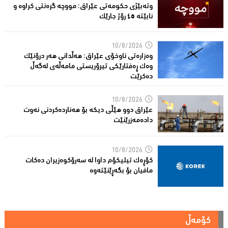
وتەبێژی حکومەتی عێراق: مووچە گرەنتی کراوە و
نابێتە ٤٥ رۆژ جارێک
10/8/2026
وەزارەتی ناوخۆی عێراق: هەڵدانی هەر درۆنێک
وەک ڕەفتارێکی تیرۆریستی مامەڵەی لەگەڵ
دەکرێت
10/8/2026
عێراق دوو هێڵى دیکە بۆ هەناردەکردنی نەوت
دادەمەزرێنێت
10/8/2026
کۆڕەک تیلیکۆم داوا لە سەرۆکوەزیران دەکات
مافیان بۆ بگەڕێنێتەوە
کۆمەڵ