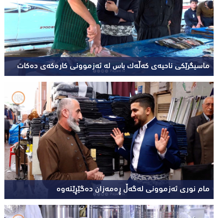
ماسیگرێکی ناحیەی کەڵەک باس لە ئەزموونی کارەکەی دەکات
مام نوری ئەزموونی لەگەڵ ڕەمەزان دەگێڕێتەوە