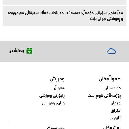
مەڵبەندى سۆرانى کۆمەڵ: دەسەڵات حەزناکات خەڵک سەرقاڵى فەرموودە
و ڕەوشتى جوان بێت
بەخشین
هەواڵەکان
وەرزش
کوردستان
هەواڵ
ڕۆژهەڵاتی ناوەڕاست
ڕاپۆرتی وەرزشی
جیهان
وتاری وەرزشی
عێراق
ئابوری
بەشەکان
هەمەڕەنگ