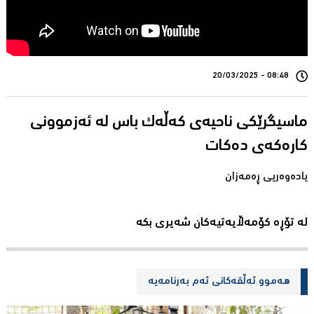
08:48 - 20/03/2025
ماسیگرێکی ناحیەی کەڵەک باس لە ئەزموونی
یادەوەریی ڕەمەزان
لە تۆڕە کۆمەڵایەتیەکان شەیری بکە
هەموو ئەڵقەکانی ئەم بەرنامەیە