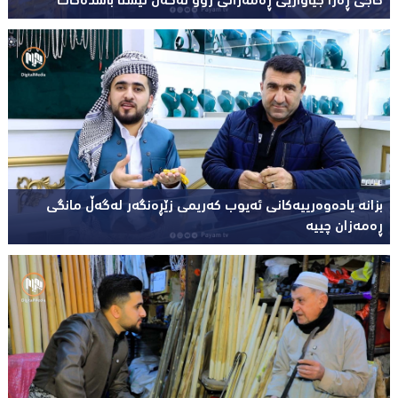
حاجی ڕەزا جیاوازیی ڕەمەزانی زوو لەگەڵ ئێستا باسدەکات
بزانە یادەوەرییەکانی ئەیوب کەریمی زێڕەنگەر لەگەڵ مانگی
ڕەمەزان چییە