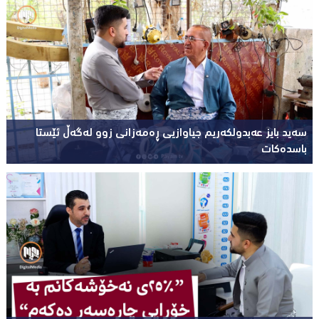
سەید بایز عەبدولکەریم جیاوازیی ڕەمەزانی زوو لەگەڵ ئێستا
باسدەکات