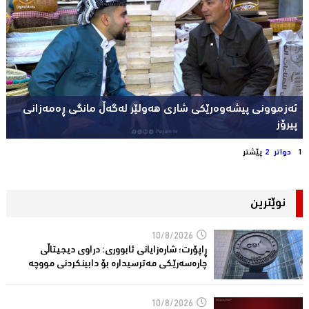
ئەزموونی پیشەوەرێکی شاری هەولێر لەگەڵ مانگی ڕەمەزانی
پیرۆز
1
دواتر
2
پێشتر
نوێترین
10/8/2026
ڕاپۆرت؛ شاره‌زایانی ئابووری: دراوی دیجیتاڵی
چاره‌سه‌رێكی مه‌ترسیداره‌ بۆ دابینكردنی مووچه‌
10/8/2026