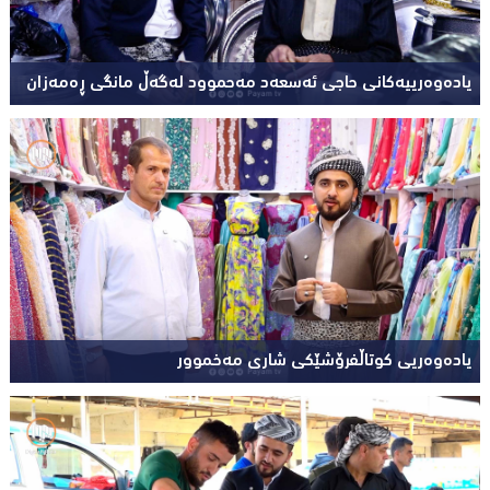
یادەوەرییەکانی حاجی ئەسعەد مەحموود لەگەڵ مانگی ڕەمەزان
یادەوەریی کوتاڵفرۆشێکی شاری مەخموور