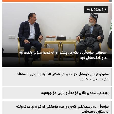
9/8/2026
سەرۆكی كۆمەڵى دادگەریی پێشوازی لە فیدراسیۆنی ڕێكخراوە
هاوئامانجەكان کرد
سەركردایەتی كۆمەڵ: كێشە و گرفتەكان لە لایەن خودی دەسەڵات
خۆیەوە دروستكراون
پیرمام.. شاندی باڵای كۆمه‌ڵ و پارتی كۆبوونه‌وه‌
كۆمەڵ: بەرپرسیارێتیی گەورەی هەر دۆخێکی نەخوازراو، دەكەوێتە
ئەستۆی دەسەڵات