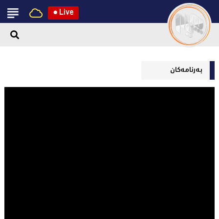
●
Live
بەرنامەکان