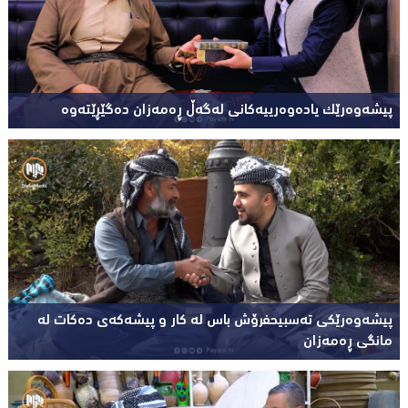
پیشەوەرێک یادەوەرییەکانی لەگەڵ ڕەمەزان دەگێڕێتەوە
پیشەوەرێکی تەسبیحفرۆش باس لە کار و پیشەکەی دەکات لە
مانگی ڕەمەزان