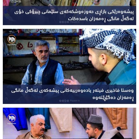
پیشەوەرێکی بازاڕی حەوزەوشکەکەی سلێمانی چیرۆکی خۆی
لەگەڵ مانگی ڕەمەزان باسدەکات
وەستا فاخیری فیتەر یادەوەرییەکانی پیشەکەی لەگەڵ مانگی
ڕەمەزان دەگێڕێتەوە