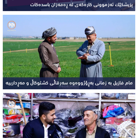
پزیشکێک ئەزموونی کارەکەی لە ڕەمەزان باسدەکات
مام فازیل بە زمانی بەڕۆژووەوە سەرقاڵی کشتوکاڵ و مەڕدارییە