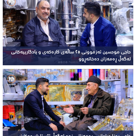
حاجی موحسین ئەزموونی ٢٥ ساڵەی کارەکەی و یادگارییەکانی
لەگەڵ ڕەمەزان دەخاتەڕوو