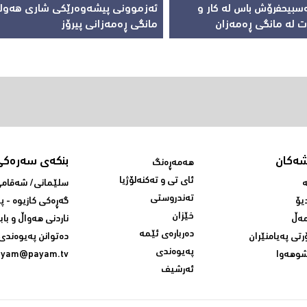
سبیحفرۆش باس لە کار و
ئەزموونی پیشەوەرێکی شاری هەولێ
 لە مانگی ڕەمەزان
مانگی ڕەمەزانی پیرۆز
شەکان
بنکەی سەرەکی
هەمەڕەنگ
ئای تی و تەکنەلۆژیا
ە
سلێمانی/ شه‌قامی 
تەندروستی
یۆ
گه‌ڕه‌کی کازیوه‌ - 
خێزان
ەڵ
ناردنی‌ هه‌واڵ و باب
دەربارەی ئێمە
رتی پەیامنێران
ده‌توانن په‌یوه‌ندی‌
پەیوەندی
وهەوا
ayam@payam.tv
ئەرشیف