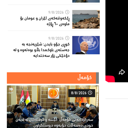
9/8/2026
ڕێكه‌وتنه‌كه‌ی ئێران و عومان بۆ
ماوه‌ی ٦٠ ڕۆژه‌
9/8/2026
کوڕی جۆو بایدن: شێرپەنجە بە
جەستەی باوکمدا بڵاو بوەتەوە و لە
دۆخێکی زۆر سەختدایە
کۆمەڵ
8/8/2026
سەركردایەتی كۆمەڵ: كێشە و گرفتەكان لە لایەن
خودی دەسەڵات خۆیەوە دروستكراون