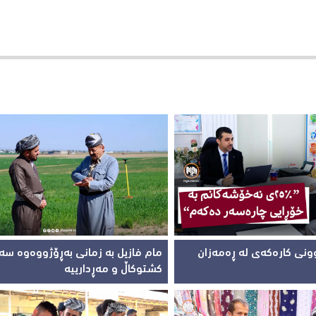
ونی کارەکەی لە ڕەمەزان
مام فازیل بە زمانی بەڕۆژووەوە سە
کشتوکاڵ و مەڕدارییە