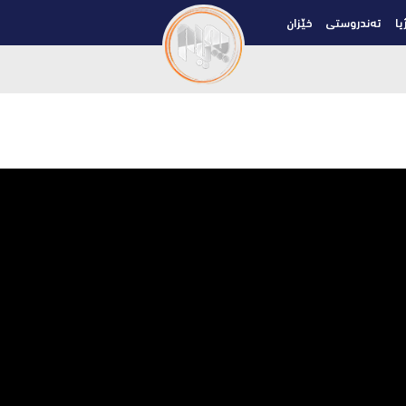
یا
تەندروستی
خێزان