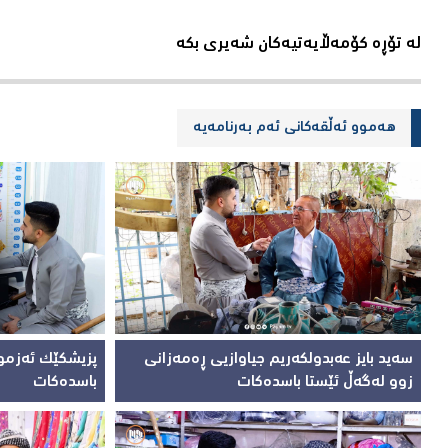
لە تۆڕە کۆمەڵایەتیەکان شەیری بکە
هەموو ئەڵقەکانی ئەم بەرنامەیە
سەید بایز عەبدولکەریم جیاوازیی ڕەمەزانی
پزیشکێک ئەزمو
زوو لەگەڵ ئێستا باسدەکات
باسدەکات