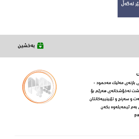
ر لەگەڵ
بەخشین
بازنه‌ی مه‌لیک مه‌حمود -
پشت نه‌خۆشخانه‌ی‌ هه‌رێم بۆ
ه‌ت و سه‌رنج و تێبینییه‌كانتان
 به‌م ئیمه‌یله‌وه‌ بكه‌ن
p