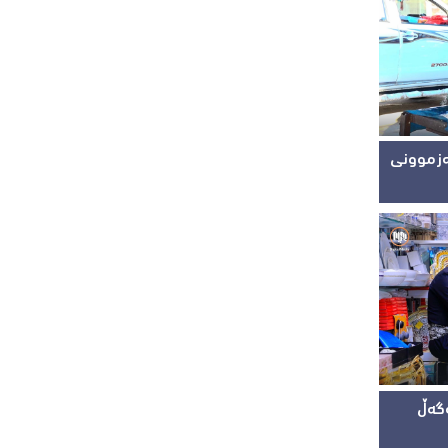
ەزموونی
ەگەڵ