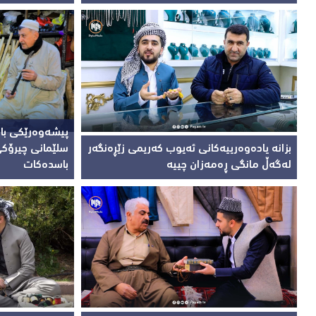
پیشەوەرێکی با
بزانە یادەوەرییەکانی ئەیوب کەریمی زێڕەنگەر
سلێمانی چیرۆک
لەگەڵ مانگی ڕەمەزان چییە
باسدەکات