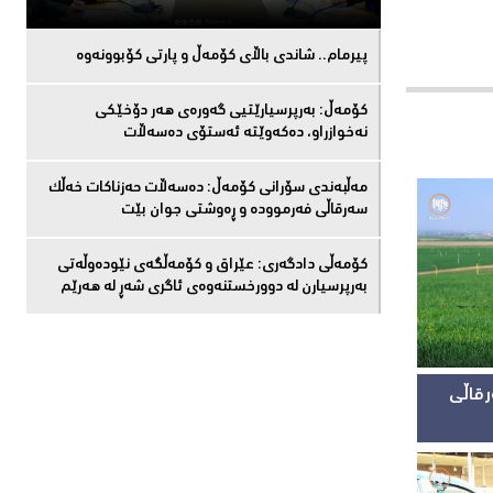
پیرمام.. شاندی باڵای كۆمه‌ڵ و پارتی كۆبوونه‌وه‌
كۆمەڵ: بەرپرسیارێتیی گەورەی هەر دۆخێکی
نەخوازراو، دەكەوێتە ئەستۆی دەسەڵات
مەڵبەندى سۆرانى کۆمەڵ: دەسەڵات حەزناکات خەڵک
سەرقاڵى فەرموودە و ڕەوشتى جوان بێت
کۆمەڵى دادگەرى: عێراق و كۆمەڵگەی نێودەوڵەتی
بەرپرسیارن لە دوورخستنەوەى ئاگری شەڕ لە هەرێم
رقاڵی