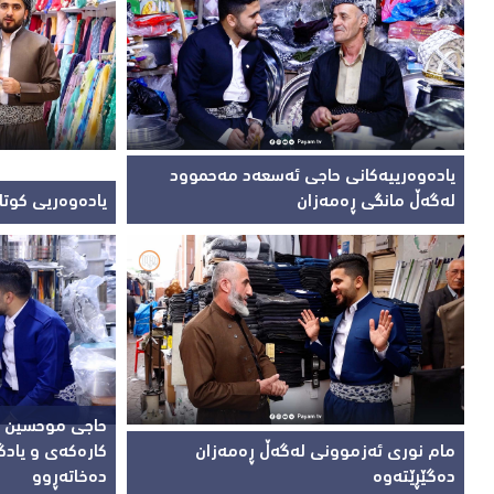
یادەوەرییەکانی حاجی ئەسعەد مەحموود
لەگەڵ مانگی ڕەمەزان
یادەوەریی کوت
مام نوری ئەزموونی لەگەڵ ڕەمەزان
کارەکەی و یادگ
دەگێڕێتەوە
دەخاتەڕوو