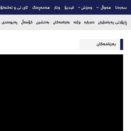
سەرەتا
هەواڵ
وەرزش
ڤیدیۆ
وتار
هەمەڕەنگ
ئای تی و تەکنەلۆژ
ڕاپۆرتی پەیامنێران
دەربارە
وێنە
بەرنامەکان
بەخشین
کۆمەڵ
پەیوەندی
بەرنامەکان