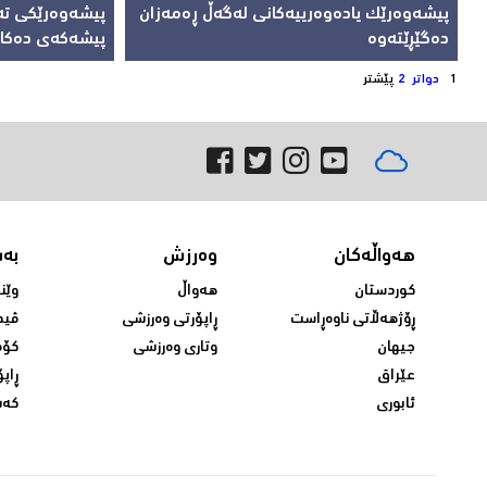
پیشەوەرێک یادەوەرییەکانی لەگەڵ ڕەمەزان
پیشەوەرێکی تە
دەگێڕێتەوە
پیشەکەی دەکات
1
دواتر
2
پێشتر
هەواڵەکان
وەرزش
بە
کوردستان
هەواڵ
وێن
ڕۆژهەڵاتی ناوەڕاست
ڕاپۆرتی وەرزشی
ڤید
جیهان
وتاری وەرزشی
کۆم
عێراق
ڕاپۆ
ئابوری
کەش