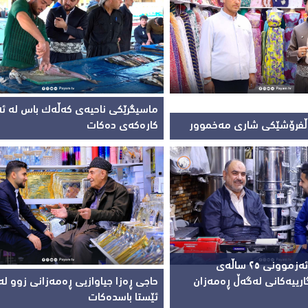
ماسیگرێکی ناحیەی کەڵەک باس لە ئ
اڵفرۆشێکی شاری مەخموور
کارەکەی دەکات
حاجی موحسین ئەزموونی ٢٥ ساڵەی
ارییەکانی لەگەڵ ڕەمەزان
حاجی ڕەزا جیاوازیی ڕەمەزانی زوو ل
ئێستا باسدەکات