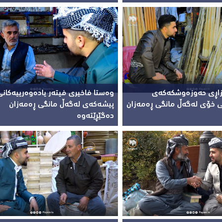
زاڕی حەوزەوشکەکەی
وەستا فاخیری فیتەر یادەوەرییەکان
ی خۆی لەگەڵ مانگی ڕەمەزان
پیشەکەی لەگەڵ مانگی ڕەمەزان
دەگێڕێتەوە