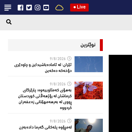
●
Live
نوێترین
9/8/2026
ئێران: له‌ ئاماده‌باشیداین و چاودێری
دۆخه‌كه‌ ده‌كه‌ین
9/8/2026
بەهۆی کەمئاوییەوە؛ پارێزگاى
کرماشان لە رۆژهەڵاتى کوردستان
ڕووى لە بەرهەمهێنانى زەعفەران
کردووە
9/8/2026
له‌مڕۆوه‌ پله‌كانی گه‌رما داده‌به‌زن