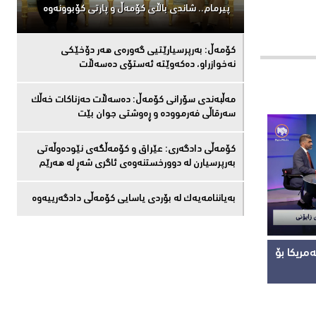
پیرمام.. شاندی باڵای كۆمه‌ڵ و پارتی كۆبوونه‌وه‌
كۆمەڵ: بەرپرسیارێتیی گەورەی هەر دۆخێکی
نەخوازراو، دەكەوێتە ئەستۆی دەسەڵات
مەڵبەندى سۆرانى کۆمەڵ: دەسەڵات حەزناکات خەڵک
سەرقاڵى فەرموودە و ڕەوشتى جوان بێت
کۆمەڵى دادگەرى: عێراق و كۆمەڵگەی نێودەوڵەتی
بەرپرسیارن لە دوورخستنەوەى ئاگری شەڕ لە هەرێم
بەیاننامەیەک لە بۆردی یاسایی کۆمەڵی دادگەرییەوە
مریکا بۆ