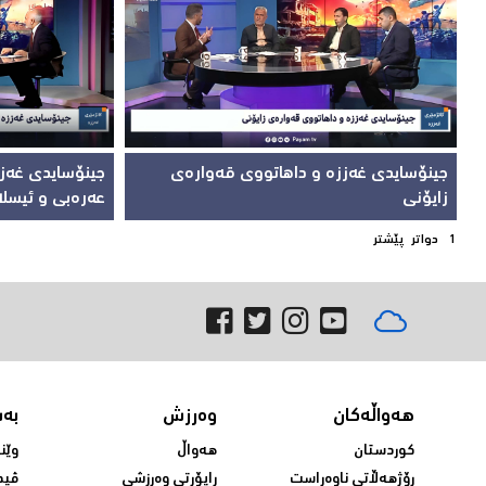
جینۆسایدی غەززە و داهاتووی قەوارەی
جینۆسایدی غەزز
زایۆنی
عەرەبی و ئیسل
1
دواتر
پێشتر
هەواڵەکان
وەرزش
بە
کوردستان
هەواڵ
وێن
ڕۆژهەڵاتی ناوەڕاست
ڕاپۆرتی وەرزشی
ڤید