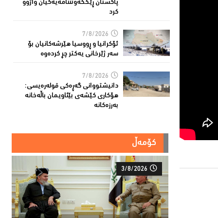
پاكستان ڕێككەوتننامەیەکیان واژوو
كرد
7/8/2026
ئۆكرانیا و ڕووسیا هێرشەكانیان بۆ
سەر ژێرخانی یەكتر چڕ كردەوە
7/8/2026
دانیشتووانى گەڕەكی قولەرەیسی:
هۆکارى کێشەى بێئاویمان باڵەخانە
بەرزەكانە
کۆمەڵ
3/8/2026