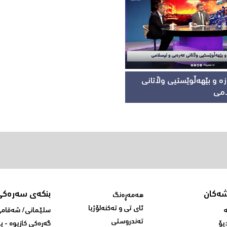
ە و بێهەڵوێستیی وڵاتانی
امی
شەکان
بنکەی سەرەکی
هەمەڕەنگ
ئای تی و تەکنەلۆژیا
ە
سلێمانی/ شه‌قامی 
تەندروستی
یۆ
گه‌ڕه‌کی کازیوه‌ - 