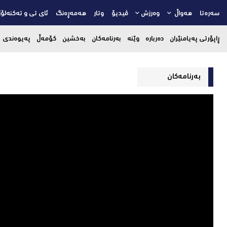
سەرەتا
هەواڵ
وەرزش
ڤیدیۆ
وتار
هەمەڕەنگ
ئای تی و تەکنەلۆژ
ڕاپۆرتی پەیامنێران
دەربارە
وێنە
بەرنامەکان
بەخشین
کۆمەڵ
پەیوەندی
بەرنامەکان