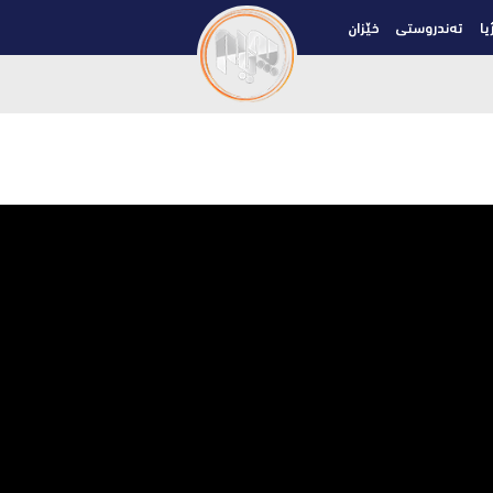
یا
تەندروستی
خێزان