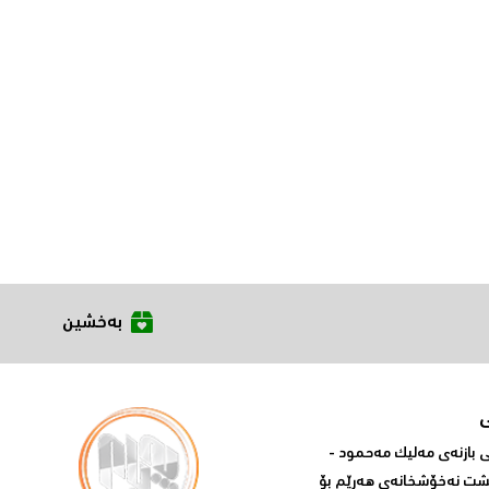
بەخشین
بازنه‌ی مه‌لیک مه‌حمود -
پشت نه‌خۆشخانه‌ی‌ هه‌رێم بۆ