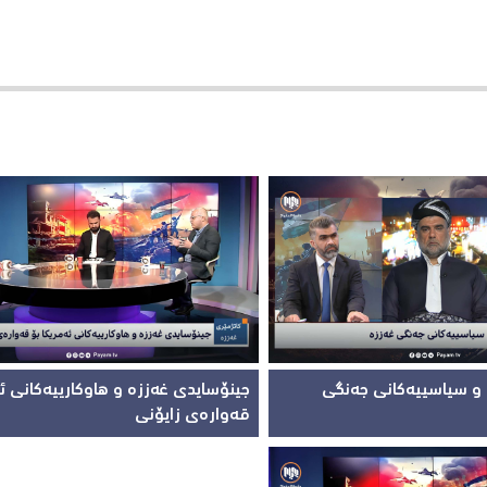
 و سیاسییەکانی جەنگی
جینۆسایدی غەززە و هاوکارییەکانی ئە
قەوارەی زایۆنی