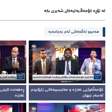
لە تۆڕە کۆمەڵایەتیەکان شەیری بکە
هەموو ئەڵقەکانی ئەم بەرنامەیە
کۆمەڵکوژیی غەززە و مەترسییەکانی زایۆنیزم
ڕەهەندە ئایینی
لەسەر جیهان
غەززە