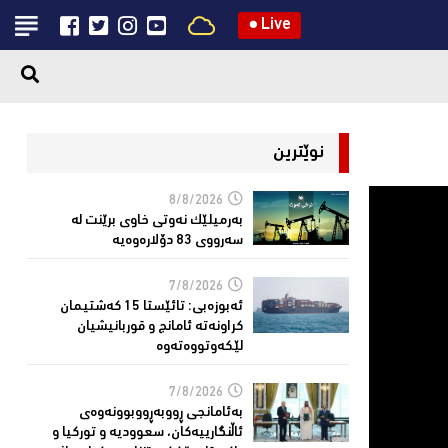
●
Live
نوێترین
8/8/2026
بەرمیلێک نەوتى خاوى برێنت لە
سەرووى 83 دۆلارەوەیە
7/8/2026
ئەبوزەبی: تائێستا 15 كەشتیمان
كراونەتە ئامانج و قوربانیشیان
لێكەوتووەتەوە
7/8/2026
بەئامانجی ڕووبەڕووبوونەوەی
ئاڵنگارییەكان، سعوودیە و توركیا و