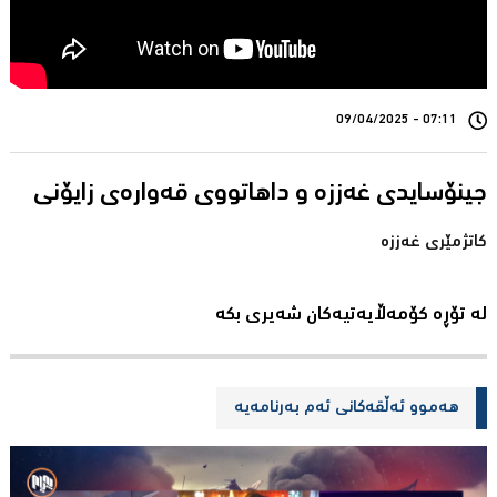
07:11 - 09/04/2025
کاتژمێری غەززە
لە تۆڕە کۆمەڵایەتیەکان شەیری بکە
هەموو ئەڵقەکانی ئەم بەرنامەیە