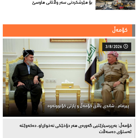
بۆ هێرشکردنى سەر وڵاتانی هاوسێ
کۆمەڵ
3/8/2026
پیرمام.. شاندی باڵای كۆمه‌ڵ و پارتی كۆبوونه‌وه‌
كۆمەڵ: بەرپرسیارێتیی گەورەی هەر دۆخێکی نەخوازراو، دەكەوێتە
ئەستۆی دەسەڵات