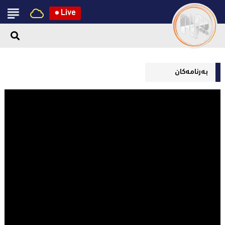
●
Live
بەرنامەکان