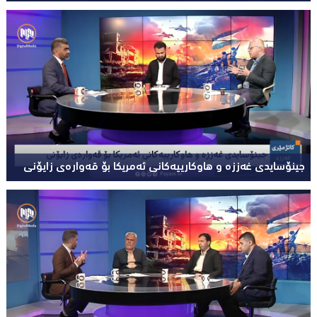
جینۆسایدی غەززە و هاوکارییەکانی ئەمریکا بۆ قەوارەی زایۆنی