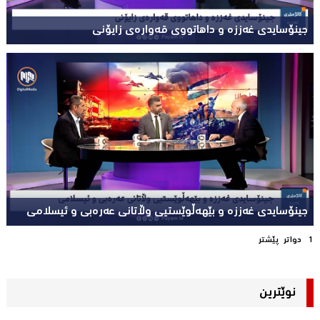
جینۆسایدی غەززە و داهاتووی قەوارەی زایۆنی
جینۆسایدی غەززە و بێهەڵوێستیی وڵاتانی عەرەبی و ئیسلامی
1
دواتر
پێشتر
نوێترین