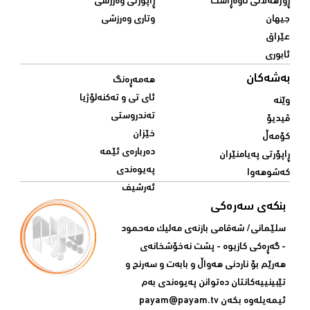
ڕۆژهەڵاتی ناوەڕاست
ڕاپۆرتی وەرزشی
جیهان
وتاری وەرزشی
عێراق
ئابوری
بەشەکان
هەمەڕەنگ
ئای تی و تەکنەلۆژیا
وێنە
تەندروستی
ڤیدیۆ
خێزان
کۆمەڵ
دەربارەی ئێمە
ڕاپۆرتی پەیامنێران
پەیوەندی
کەشوهەوا
ئەرشیف
بنکەی سەرەکی
سلێمانی/ شه‌قامی بازنه‌ی مه‌لیک مه‌حمود
- گه‌ڕه‌کی کازیوه‌ - پشت نه‌خۆشخانه‌ی‌
هه‌رێم بۆ ناردنی‌ هه‌واڵ و بابه‌ت و سه‌رنج و
تێبینییه‌كانتان ده‌توانن په‌یوه‌ندی‌ به‌م
ئیمه‌یله‌وه‌ بكه‌ن
payam@payam.tv