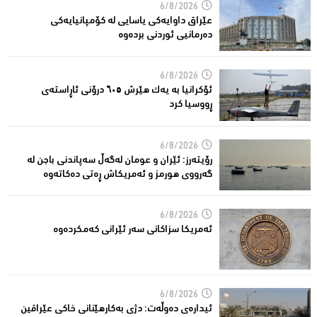
6/8/2026
عێراق داوایەکی یاسایی لە کۆمپانیایه‌كی
دەرمانیى ئوردنی بردەوە
6/8/2026
ئۆکرانیا بە یەک هێرش ٦٠٥ درۆنی ئاڕاستەى
ڕووسیا کرد
6/8/2026
رۆیتەرز: ئێران و عومان لەگەڵ سەپاندنی باجن لە
گەرووی هورمز و ئەمریکاش ڕەتی دەکاتەوە
6/8/2026
ئه‌مریكا سزاكانی سه‌ر ئێرانی كه‌مكرده‌وه‌
6/8/2026
ئیدارەى دەوڵەت: دژى بەکارهێنانى خاکی عێراقین