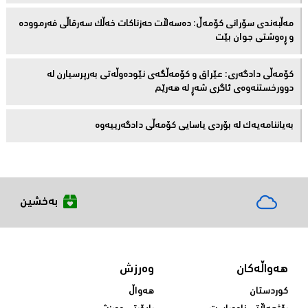
مەڵبەندى سۆرانى کۆمەڵ: دەسەڵات حەزناکات خەڵک سەرقاڵى فەرموودە
و ڕەوشتى جوان بێت
کۆمەڵى دادگەرى: عێراق و كۆمەڵگەی نێودەوڵەتی بەرپرسیارن لە
دوورخستنەوەى ئاگری شەڕ لە هەرێم
بەیاننامەیەک لە بۆردی یاسایی کۆمەڵی دادگەرییەوە
بەخشین
هەواڵەکان
وەرزش
کوردستان
هەواڵ