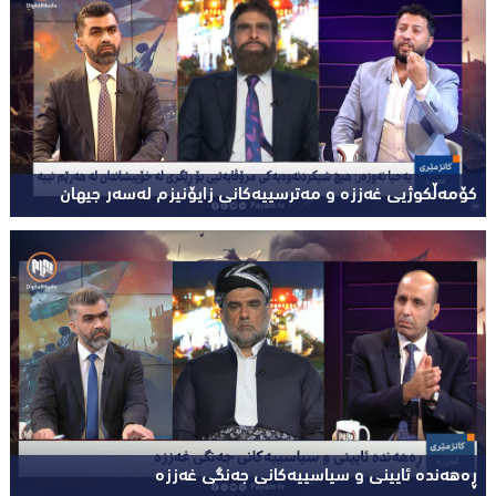
کۆمەڵکوژیی غەززە و مەترسییەکانی زایۆنیزم لەسەر جیهان
ڕەهەندە ئایینی و سیاسییەکانی جەنگی غەززە