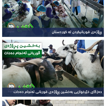
پڕۆژەی قوربانیکردن لە کوردستان
دەزگای خێرخوازیی بەخشین پڕۆژەی قوربانی ئەنجام دەدات