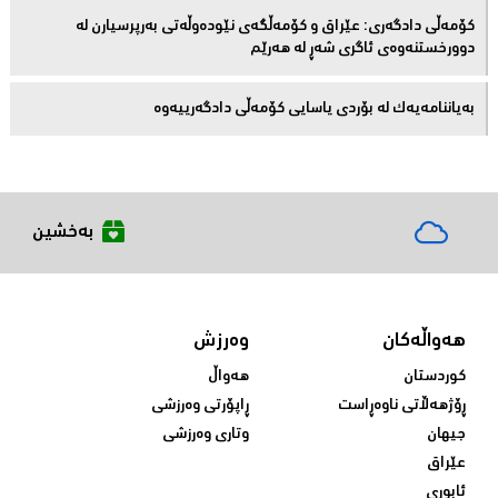
کۆمەڵى دادگەرى: عێراق و كۆمەڵگەی نێودەوڵەتی بەرپرسیارن لە
دوورخستنەوەى ئاگری شەڕ لە هەرێم
بەیاننامەیەک لە بۆردی یاسایی کۆمەڵی دادگەرییەوە
بەخشین
هەواڵەکان
وەرزش
کوردستان
هەواڵ
ڕۆژهەڵاتی ناوەڕاست
ڕاپۆرتی وەرزشی
جیهان
وتاری وەرزشی
عێراق
ئابوری