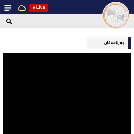
●
Live
بەرنامەکان