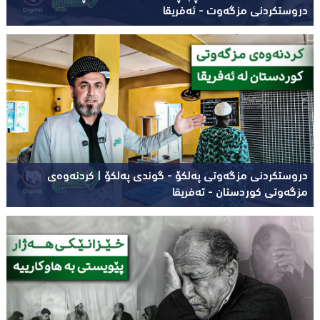
دروستکردنی مزگەوت - ئەفریقا
دروستکردنی مزگەوتی پەلکۆ - گوندی پەلکۆ | کردنەوەی
مزگەوتی کوردستان - ئەفریقا