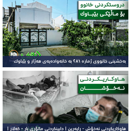
بەخشینی خانووی ژمارە ٢٨١ بە خانەوادەیەی هەژار و بێباوک
هاوکاریکردنى نەخۆش - ڕاپەڕین | دابینکردنی ماتۆڕی بار - کەلار |