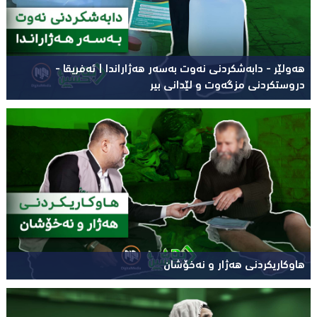
هەولێر - دابەشکردنی نەوت بەسەر هەژاراندا | ئەفریقا -
دروستکردنی مزگەوت و لێدانی بیر
هاوکاریکردنی هەژار و نەخۆشان