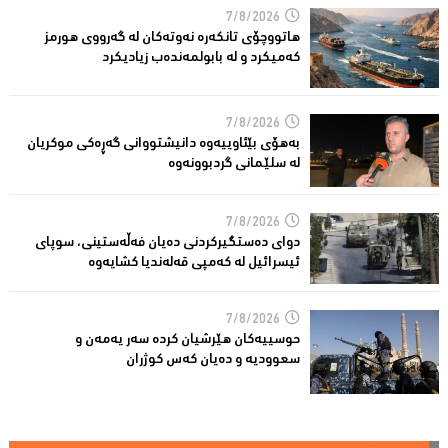
7/8/2026
هاتووچۆی تانكەرە نەوتەكان لە گەرووی هورمز
کەمیکرد و لە بابولمەندەب زیادیكرد
7/8/2026
بەهۆی بێئاوییەوە دانیشتووانی گەڕەكی موكریان
لە سلێمانی گردبوونەوە
7/8/2026
دوای دەستگیركردنی دەیان فەڵەستینی، سوپای
ئیسرائیل لە كەمپی قەلەندیا كشایەوە
7/8/2026
حوسییەكان هێرشیان كردە سەر یەمەن و
سعوودیە و دەیان كەس كوژران