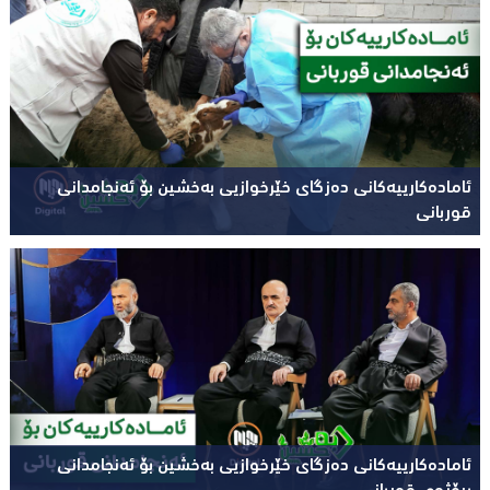
ئامادەکارییەکانی دەزگای خێرخوازیی بەخشین بۆ ئەنجامدانی
قوربانی
ئامادەکارییەکانی دەزگای خێرخوازیی بەخشین بۆ ئەنجامدانی