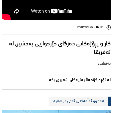
07:01 - 17/09/2025
کار و پڕۆژەکانی دەزگای خێرخوازیی بەخشین لە
بەخشین
لە تۆڕە کۆمەڵایەتیەکان شەیری بکە
هەموو ئەڵقەکانی ئەم بەرنامەیە