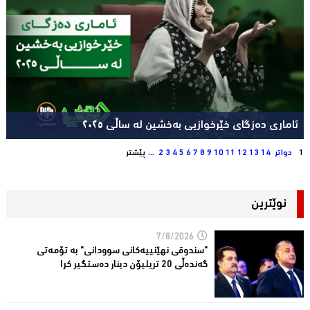
ئاماری دەزگای خێرخوازیی بەخشین لە ساڵی ٢٠٢٥
1
دواتر
14
13
12
11
10
9
8
7
6
5
4
3
2
...
پێشتر
نوێترین
7/8/2026
"سندوقی نهێنییەكانی سوودانی" بە تۆمەتی
گەندەڵی 20 تریلیۆن دینار دەستگیر كرا