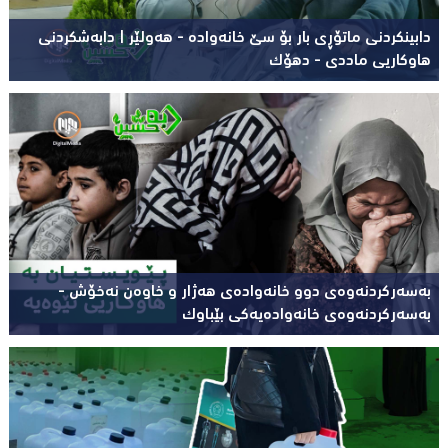
دابینکردنی ماتۆڕی بار بۆ سێ خانەوادە - هەولێر | دابەشکردنی
هاوکاریی ماددی - دهۆک
بەسەرکردنەوەی دوو خانەوادەی هەژار و خاوەن نەخۆش -
بەسەرکردنەوەی خانەوادەیەکی بێباوک