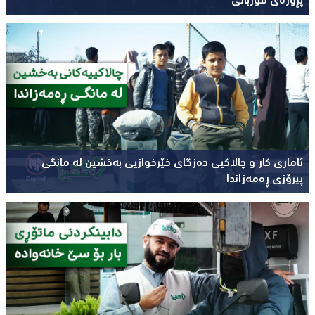
پڕۆژەی قوربانی
ئاماری کار و چالاکیی دەزگای خێرخوازیی بەخشین لە مانگی
پیرۆزی ڕەمەزاندا