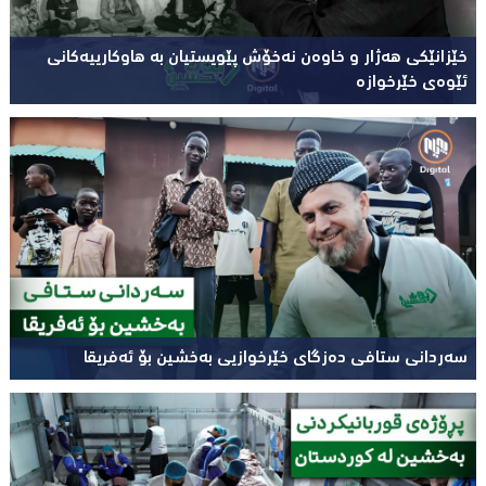
خێزانێکی هەژار و خاوەن نەخۆش پێویستیان بە هاوکارییەکانی
ئێوەی خێرخوازە
سەردانی ستافی دەزگای خێرخوازیی بەخشین بۆ ئەفریقا