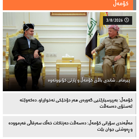
کۆمەڵ
3/8/2026
پیرمام.. شاندی باڵای كۆمه‌ڵ و پارتی كۆبوونه‌وه‌
كۆمەڵ: بەرپرسیارێتیی گەورەی هەر دۆخێکی نەخوازراو، دەكەوێتە
ئەستۆی دەسەڵات
مەڵبەندى سۆرانى کۆمەڵ: دەسەڵات حەزناکات خەڵک سەرقاڵى فەرموودە
و ڕەوشتى جوان بێت