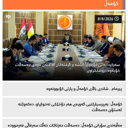
کۆمەڵ
8/8/2026
سەركردایەتی كۆمەڵ: كێشە و گرفتەكان لە لایەن خودی دەسەڵات
خۆیەوە دروستكراون
پیرمام.. شاندی باڵای كۆمه‌ڵ و پارتی كۆبوونه‌وه‌
كۆمەڵ: بەرپرسیارێتیی گەورەی هەر دۆخێکی نەخوازراو، دەكەوێتە
ئەستۆی دەسەڵات
مەڵبەندى سۆرانى کۆمەڵ: دەسەڵات حەزناکات خەڵک سەرقاڵى فەرموودە