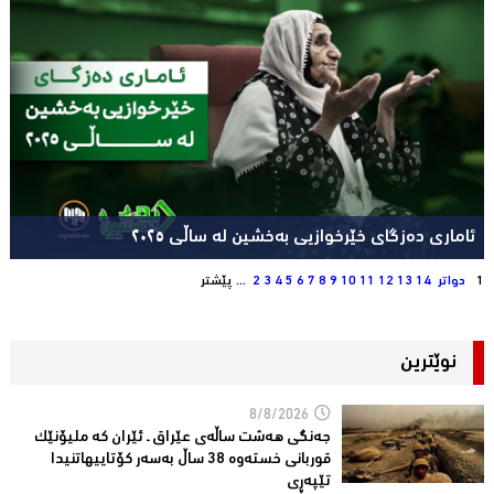
ئاماری دەزگای خێرخوازیی بەخشین لە ساڵی ٢٠٢٥
1
دواتر
14
13
12
11
10
9
8
7
6
5
4
3
2
...
پێشتر
نوێترین
8/8/2026
جەنگی هەشت ساڵەی عێراق ـ ئێران کە ملیۆنێک
قوربانى خستەوە 38 ساڵ بەسەر كۆتاییهاتنیدا
تێپەڕى