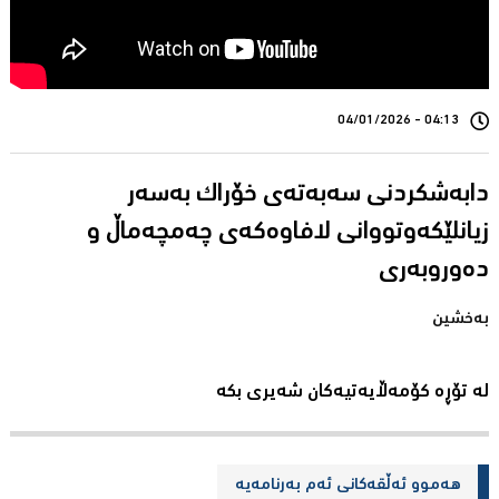
04:13 - 04/01/2026
دابەشکردنی سەبەتەی خۆراک بەسەر
زیانلێکەوتووانی لافاوەکەی چەمچەماڵ و
بەخشین
لە تۆڕە کۆمەڵایەتیەکان شەیری بکە
هەموو ئەڵقەکانی ئەم بەرنامەیە