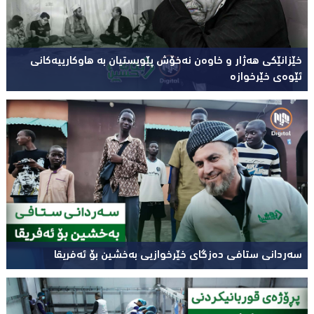
خێزانێکی هەژار و خاوەن نەخۆش پێویستیان بە هاوکارییەکانی
ئێوەی خێرخوازە
سەردانی ستافی دەزگای خێرخوازیی بەخشین بۆ ئەفریقا