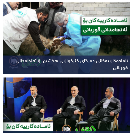
ئامادەکارییەکانی دەزگای خێرخوازیی بەخشین بۆ ئەنجامدانی
قوربانی