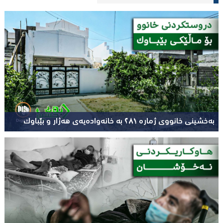
بەخشینی خانووی ژمارە ٢٨١ بە خانەوادەیەی هەژار و بێباوک