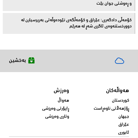
و ڕەوشتى جوان بێت
کۆمەڵى دادگەرى: عێراق و كۆمەڵگەی نێودەوڵەتی بەرپرسیارن لە
دوورخستنەوەى ئاگری شەڕ لە هەرێم
بەخشین
هەواڵەکان
وەرزش
کوردستان
هەواڵ
ڕۆژهەڵاتی ناوەڕاست
ڕاپۆرتی وەرزشی
جیهان
وتاری وەرزشی
عێراق
ئابوری