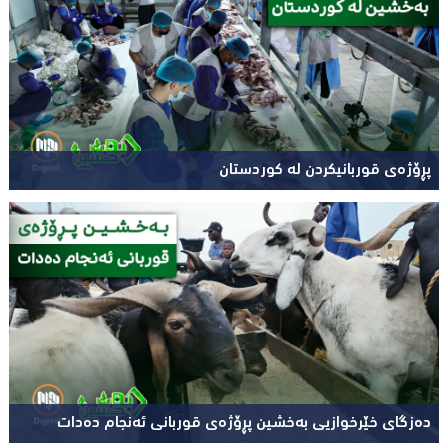
پڕۆژەی قوربانیکردن لە کوردستان
دەزگای خێرخوازیی بەخشین پڕۆژەی قوربانی ئەنجام دەدات