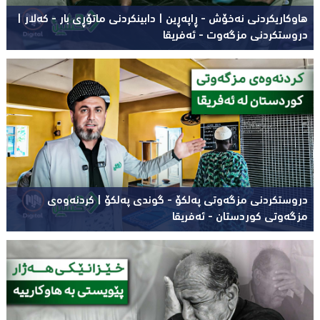
هاوکاریکردنى نەخۆش - ڕاپەڕین | دابینکردنی ماتۆڕی بار - کەلار |
دروستکردنی مزگەوت - ئەفریقا
دروستکردنی مزگەوتی پەلکۆ - گوندی پەلکۆ | کردنەوەی
مزگەوتی کوردستان - ئەفریقا