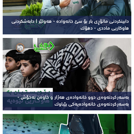
دابینکردنی ماتۆڕی بار بۆ سێ خانەوادە - هەولێر | دابەشکردنی
هاوکاریی ماددی - دهۆک
بەسەرکردنەوەی دوو خانەوادەی هەژار و خاوەن نەخۆش -
بەسەرکردنەوەی خانەوادەیەکی بێباوک