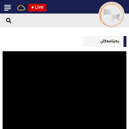
●
Live
بەرنامەکان