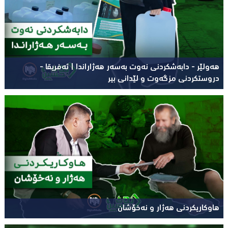
هەولێر - دابەشکردنی نەوت بەسەر هەژاراندا | ئەفریقا -
دروستکردنی مزگەوت و لێدانی بیر
هاوکاریکردنی هەژار و نەخۆشان