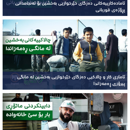
ئامادەکارییەکانی دەزگای خێرخوازیی بەخشین بۆ ئەنجامدانی
پڕۆژەی قوربانی
ئاماری کار و چالاکیی دەزگای خێرخوازیی بەخشین لە مانگی
پیرۆزی ڕەمەزاندا