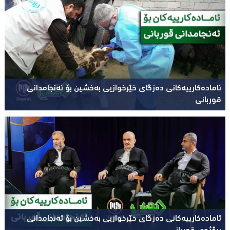
ئامادەکارییەکانی دەزگای خێرخوازیی بەخشین بۆ ئەنجامدانی
قوربانی
ئامادەکارییەکانی دەزگای خێرخوازیی بەخشین بۆ ئەنجامدانی