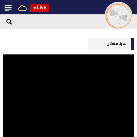
●
Live
بەرنامەکان