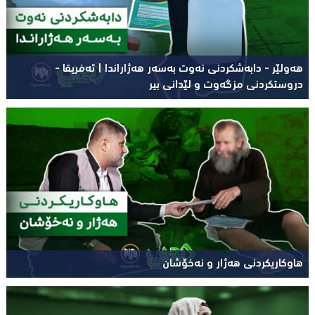
هەولێر - دابەشکردنی نەوت بەسەر هەژاراندا | ئەفریقا -
دروستکردنی مزگەوت و لێدانی بیر
هاوکاریکردنی هەژار و نەخۆشان