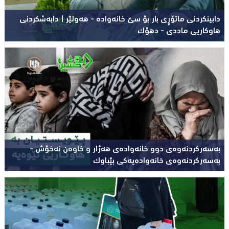
دابینکردنی ماتۆڕی بار بۆ سێ خانەوادە - هەولێر | دابەشکردنی
هاوکاریی ماددی - دهۆک
بەسەرکردنەوەی دوو خانەوادەی هەژار و خاوەن نەخۆش -
بەسەرکردنەوەی خانەوادەیەکی بێباوک