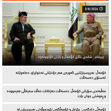
3/8/2026
پیرمام.. شاندی باڵای كۆمه‌ڵ و پارتی كۆبوونه‌وه‌
كۆمەڵ: بەرپرسیارێتیی گەورەی هەر دۆخێکی نەخوازراو، دەكەوێتە
ئەستۆی دەسەڵات
مەڵبەندى سۆرانى کۆمەڵ: دەسەڵات حەزناکات خەڵک سەرقاڵى فەرموودە
و ڕەوشتى جوان بێت
کۆمەڵى دادگەرى: عێراق و كۆمەڵگەی نێودەوڵەتی بەرپرسیارن لە