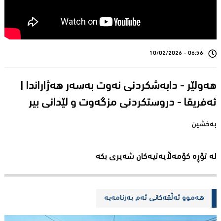
06:56 - 10/02/2026
هەولێر - دابەشکردنی نەوت بەسەر هەژاراندا |
بەخشین
لە تۆڕە کۆمەڵایەتیەکان شەیری بکە
هەموو ئەڵقەکانی ئەم بەرنامەیە