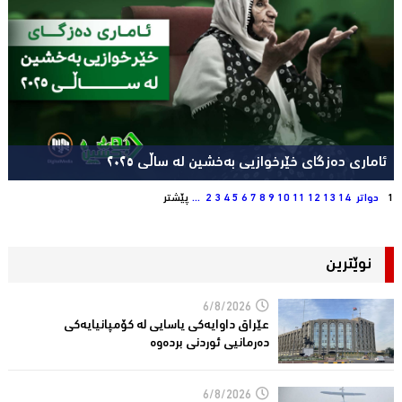
ئاماری دەزگای خێرخوازیی بەخشین لە ساڵی ٢٠٢٥
1
دواتر
14
13
12
11
10
9
8
7
6
5
4
3
2
...
پێشتر
نوێترین
6/8/2026
عێراق داوایەکی یاسایی لە کۆمپانیایه‌كی
دەرمانیى ئوردنی بردەوە
6/8/2026