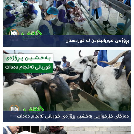
پڕۆژەی قوربانیکردن لە کوردستان
دەزگای خێرخوازیی بەخشین پڕۆژەی قوربانی ئەنجام دەدات