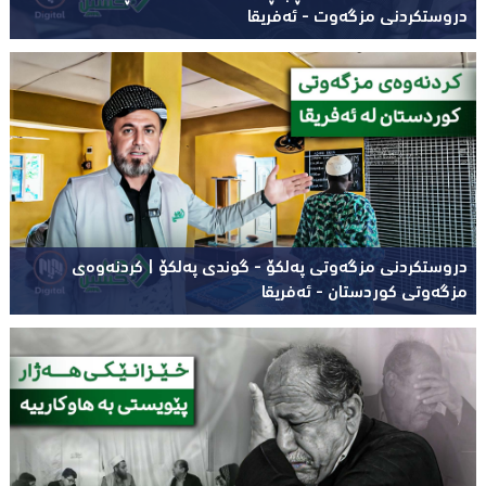
دروستکردنی مزگەوت - ئەفریقا
دروستکردنی مزگەوتی پەلکۆ - گوندی پەلکۆ | کردنەوەی
مزگەوتی کوردستان - ئەفریقا