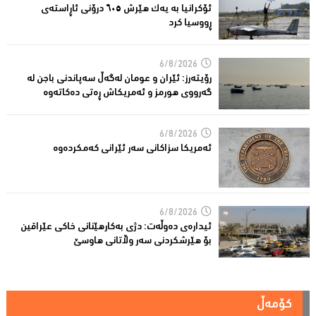
ئۆکرانیا بە یەک هێرش ٦٠٥ درۆنی ئاڕاستەى
ڕووسیا کرد
6/8/2026
رۆیتەرز: ئێران و عومان لەگەڵ سەپاندنی باجن لە
گەرووی هورمز و ئەمریکاش ڕەتی دەکاتەوە
6/8/2026
ئه‌مریكا سزاكانی سه‌ر ئێرانی كه‌مكرده‌وه‌
6/8/2026
ئیدارەى دەوڵەت: دژى بەکارهێنانى خاکی عێراقین
بۆ هێرشکردنى سەر وڵاتانی هاوسێ
کۆمەڵ