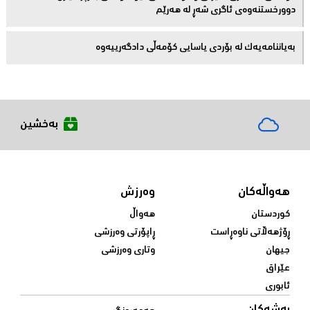
دوورخستنەوەى ئاگری شەڕ لە هەرێم
بەیاننامەیەک لە بۆردی یاسایی کۆمەڵی دادگەرییەوە
بەخشین
هەواڵەکان
وەرزش
کوردستان
هەواڵ
ڕۆژهەڵاتی ناوەڕاست
ڕاپۆرتی وەرزشی
جیهان
وتاری وەرزشی
عێراق
ئابوری
بەشەکان