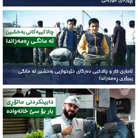
پڕۆژەی قوربانی
ئاماری کار و چالاکیی دەزگای خێرخوازیی بەخشین لە مانگی
پیرۆزی ڕەمەزاندا