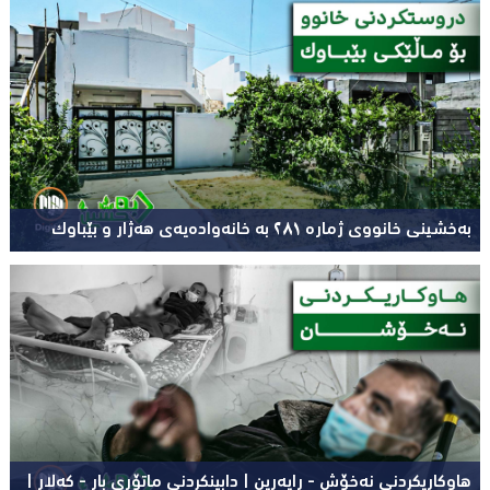
بەخشینی خانووی ژمارە ٢٨١ بە خانەوادەیەی هەژار و بێباوک
هاوکاریکردنى نەخۆش - ڕاپەڕین | دابینکردنی ماتۆڕی بار - کەلار |