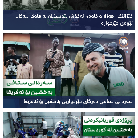
خێزانێکی هەژار و خاوەن نەخۆش پێویستیان بە هاوکارییەکانی
ئێوەی خێرخوازە
سەردانی ستافی دەزگای خێرخوازیی بەخشین بۆ ئەفریقا