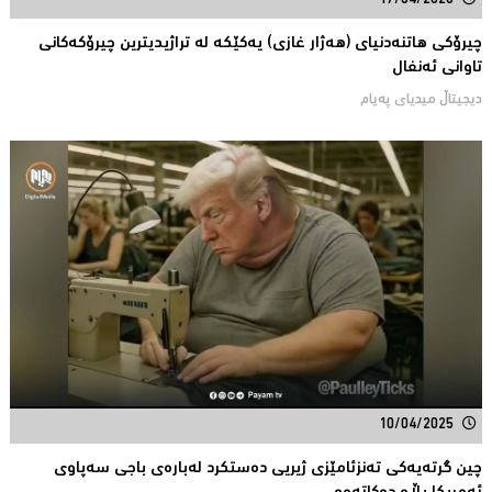
17/04/2026
چیرۆكی هاتنەدنیای (هەژار غازی) یەكێكە لە تراژیدیترین چیرۆكەكانی
تاوانى ئەنفال
دیجیتاڵ میدیاى پەیام
10/04/2025
چین گرتەیەكی تەنزئامێزی ژیریی دەستكرد لەبارەی باجی سەپاوی