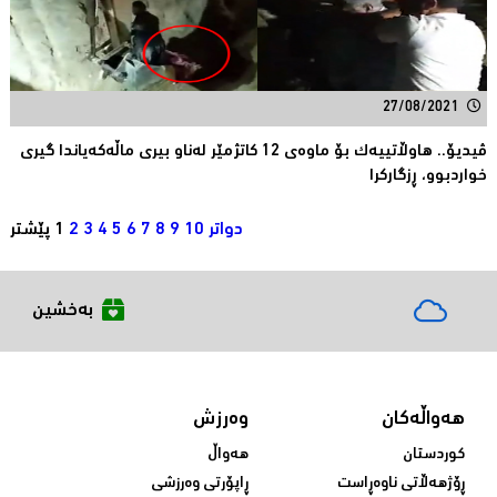
27/08/2021
ڤیدیۆ.. هاوڵاتییه‌ك بۆ ماوه‌ی 12 كاتژمێر له‌ناو بیری ماڵه‌كه‌یاندا گیری
خواردبوو، ڕزگاركرا
دواتر
10
9
8
7
6
5
4
3
2
1
پێشتر
بەخشین
هەواڵەکان
وەرزش
کوردستان
هەواڵ
ڕۆژهەڵاتی ناوەڕاست
ڕاپۆرتی وەرزشی