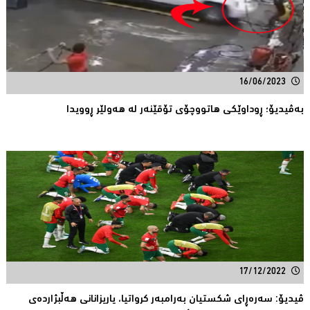
16/06/2023
بەڤیدیۆ؛ ڕوداوێکی هاتووچۆی تۆقێنەر لە هەولێر ڕوویدا
17/12/2022
ڤیدیۆ: سەرەڕای شکستیان بەرامبەر کرواتیا، یاریزانانی هەڵبژاردەى