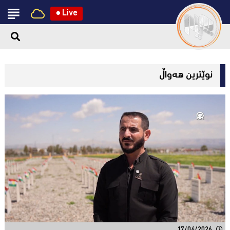
●
Live
نوێترین هەواڵ