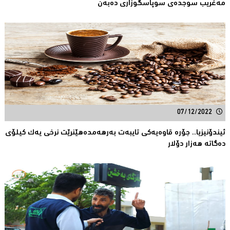
مەغریب سوجدەى سوپاسگوزاری دەبەن
07/12/2022
ئیندۆنیزیا.. جۆره‌ قاوه‌یه‌كی تایبه‌ت به‌رهه‌مدەهێنرێت نرخی یه‌ك كیلۆی
ده‌گاته‌ هه‌زار دۆلار