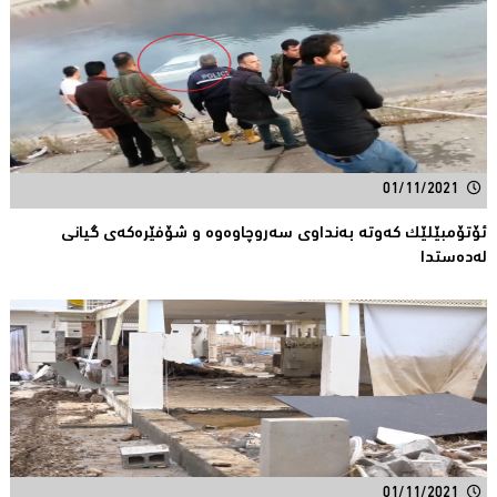
01/11/2021
ئۆتۆمبێلێك كه‌وته‌ به‌نداوی سه‌روچاوه‌وه‌ و شۆفێره‌كه‌ی گیانی
له‌ده‌ستدا
01/11/2021