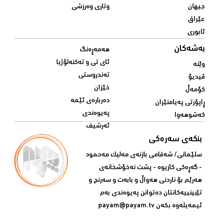
جیهان
وتاری وەرزشی
عێراق
ئابوری
بەشەکان
هەمەڕەنگ
ئای تی و تەکنەلۆژیا
وێنە
تەندروستی
ڤیدیۆ
خێزان
کۆمەڵ
دەربارەی ئێمە
ڕاپۆرتی پەیامنێران
پەیوەندی
کەشوهەوا
ئەرشیف
بنکەی سەرەکی
سلێمانی/ شه‌قامی بازنه‌ی مه‌لیک مه‌حمود
- گه‌ڕه‌کی کازیوه‌ - پشت نه‌خۆشخانه‌ی‌
هه‌رێم بۆ ناردنی‌ هه‌واڵ و بابه‌ت و سه‌رنج و
تێبینییه‌كانتان ده‌توانن په‌یوه‌ندی‌ به‌م
ئیمه‌یله‌وه‌ بكه‌ن
payam@payam.tv