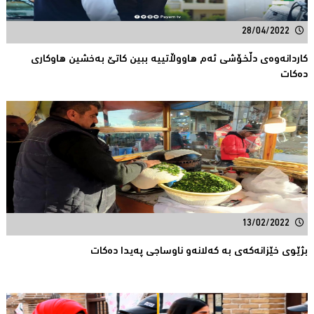
28/04/2022
کاردانەوەی دڵخۆشی ئەم هاووڵاتییە ببین کاتێ بەخشین هاوکاری
دەکات
13/02/2022
بژێوی خێزانەکەی بە کەلانەو ناوساجی پەیدا دەکات