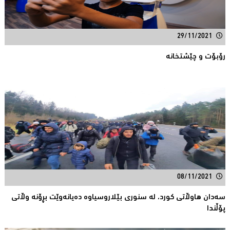
29/11/2021
رۆبۆت و چێشتخانه‌
08/11/2021
سه‌دان هاوڵاتی كورد، له‌ سنوری بێلاروسیاوه‌ ده‌یانه‌وێت بڕۆنه‌ وڵاتی
پۆڵندا