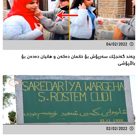
04/02/2022
چەند گەنجێک سەرپۆش بۆ خانمان دەکەن و هانیان دەدەن بۆ
باڵاپۆشی
02/02/2022