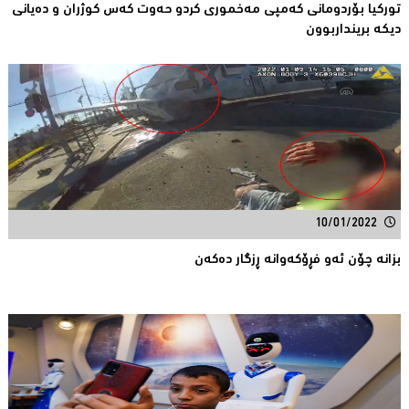
توركیا بۆردومانی كه‌مپی مه‌خموری كردو حه‌وت كه‌س كوژران و ده‌یانی
دیكه‌ برینداربوون
10/01/2022
بزانه‌ چۆن ئه‌و فڕۆكه‌وانه‌ ڕزگار ده‌كه‌ن