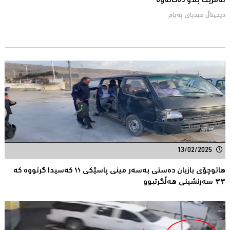
ئەمریكا بڵاو دەكاتەوە
دیجیتاڵ میدیای په‌یام
13/02/2025
هاتوچۆی بازیان دەستی بەسەر مینی پاسێكی ١١ کەسیدا گرتووە کە
٣٣ سەرنشینی هەڵگرتبوو