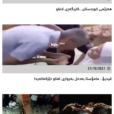
هه‌رێمی كوردستان...كاریگه‌ری لافاو
21/10/2021
ڤیدیۆ.. مامۆستا به‌ده‌ل به‌رواری له‌ناو خێزانه‌كه‌یدا