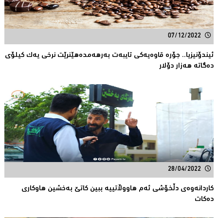
07/12/2022
ئیندۆنیزیا.. جۆره‌ قاوه‌یه‌كی تایبه‌ت به‌رهه‌مدەهێنرێت نرخی یه‌ك كیلۆی
ده‌گاته‌ هه‌زار دۆلار
28/04/2022
کاردانەوەی دڵخۆشی ئەم هاووڵاتییە ببین کاتێ بەخشین هاوکاری
دەکات