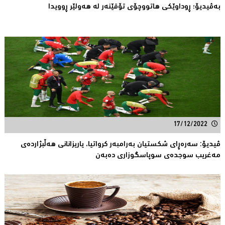
بەڤیدیۆ؛ ڕوداوێکی هاتووچۆی تۆقێنەر لە هەولێر ڕوویدا
17/12/2022
ڤیدیۆ: سەرەڕای شکستیان بەرامبەر کرواتیا، یاریزانانی هەڵبژاردەى
مەغریب سوجدەى سوپاسگوزاری دەبەن