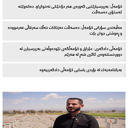
كۆمەڵ: بەرپرسیارێتیی گەورەی هەر دۆخێکی نەخوازراو، دەكەوێتە
ئەستۆی دەسەڵات
مەڵبەندى سۆرانى کۆمەڵ: دەسەڵات حەزناکات خەڵک سەرقاڵى فەرموودە
و ڕەوشتى جوان بێت
کۆمەڵى دادگەرى: عێراق و كۆمەڵگەی نێودەوڵەتی بەرپرسیارن لە
دوورخستنەوەى ئاگری شەڕ لە هەرێم
بەیاننامەیەک لە بۆردی یاسایی کۆمەڵی دادگەرییەوە