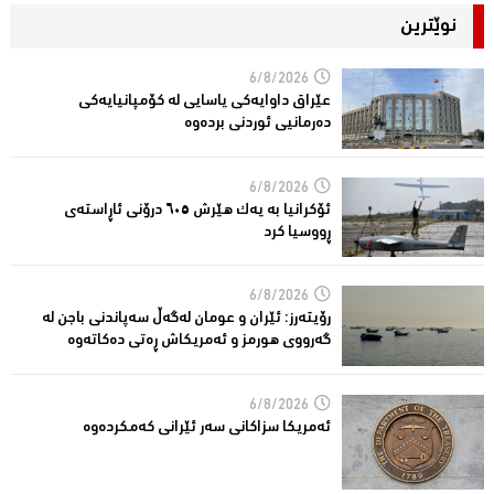
نوێترین
6/8/2026
عێراق داوایەکی یاسایی لە کۆمپانیایه‌كی
دەرمانیى ئوردنی بردەوە
6/8/2026
ئۆکرانیا بە یەک هێرش ٦٠٥ درۆنی ئاڕاستەى
ڕووسیا کرد
6/8/2026
رۆیتەرز: ئێران و عومان لەگەڵ سەپاندنی باجن لە
گەرووی هورمز و ئەمریکاش ڕەتی دەکاتەوە
6/8/2026
ئه‌مریكا سزاكانی سه‌ر ئێرانی كه‌مكرده‌وه‌