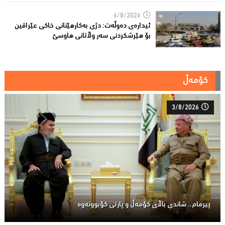
6/8/2026
ئیدارەى دەوڵەت: دژى بەکارهێنانى خاکی عێراقین
بۆ هێرشکردنى سەر وڵاتانی هاوسێ
کۆمەڵ
3/8/2026
پیرمام.. شاندی باڵای كۆمه‌ڵ و پارتی كۆبوونه‌وه‌