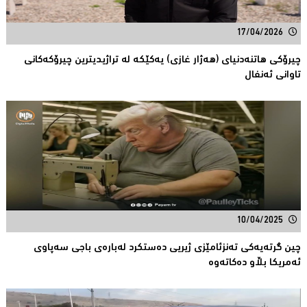
17/04/2026
چیرۆكی هاتنەدنیای (هەژار غازی) یەكێكە لە تراژیدیترین چیرۆكەكانی
تاوانى ئەنفال
10/04/2025
چین گرتەیەكی تەنزئامێزی ژیریی دەستكرد لەبارەی باجی سەپاوی
ئەمریكا بڵاو دەكاتەوە