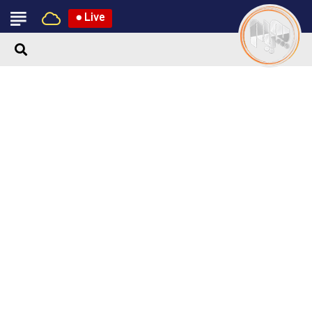
●
Live