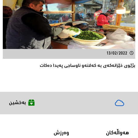
13/02/2022
بژێوی خێزانەکەی بە کەلانەو ناوساجی پەیدا دەکات
بەخشین
هەواڵەکان
وەرزش