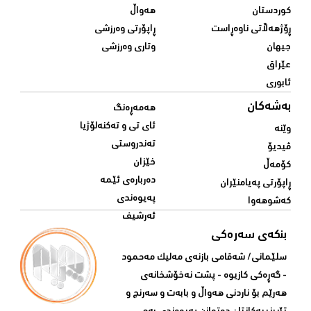
کوردستان
هەواڵ
ڕۆژهەڵاتی ناوەڕاست
ڕاپۆرتی وەرزشی
جیهان
وتاری وەرزشی
عێراق
ئابوری
بەشەکان
هەمەڕەنگ
ئای تی و تەکنەلۆژیا
وێنە
تەندروستی
ڤیدیۆ
خێزان
کۆمەڵ
دەربارەی ئێمە
ڕاپۆرتی پەیامنێران
پەیوەندی
کەشوهەوا
ئەرشیف
بنکەی سەرەکی
سلێمانی/ شه‌قامی بازنه‌ی مه‌لیک مه‌حمود
- گه‌ڕه‌کی کازیوه‌ - پشت نه‌خۆشخانه‌ی‌
هه‌رێم بۆ ناردنی‌ هه‌واڵ و بابه‌ت و سه‌رنج و