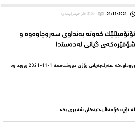
01/11/2021
3169 جار خوێنراوەتەوە
ئۆتۆمبێلێك كه‌وته‌ به‌نداوی سه‌روچاوه‌وه‌ و
شۆفێره‌كه‌ی گیانی له‌ده‌ستدا
رووداوه‌كه‌ سه‌رله‌به‌یانی رۆژی دووشه‌ممه‌ 1-11-2021 روویداوه‌
لە تۆڕە کۆمەڵایەتیەکان شەیری بکە