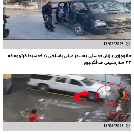
13/02/2025
هاتوچۆی بازیان دەستی بەسەر مینی پاسێكی ١١ کەسیدا گرتووە کە
٣٣ سەرنشینی هەڵگرتبوو
16/06/2023