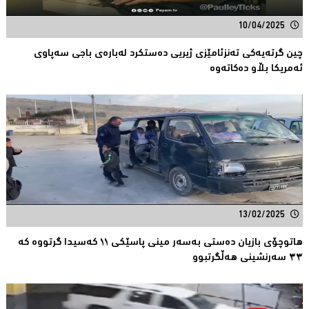
10/04/2025
چین گرتەیەكی تەنزئامێزی ژیریی دەستكرد لەبارەی باجی سەپاوی
ئەمریكا بڵاو دەكاتەوە
13/02/2025
هاتوچۆی بازیان دەستی بەسەر مینی پاسێكی ١١ کەسیدا گرتووە کە
٣٣ سەرنشینی هەڵگرتبوو