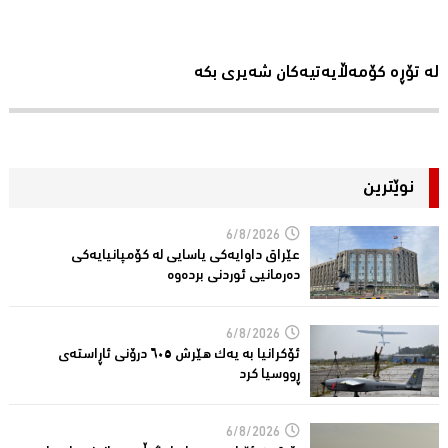
لە تۆڕە کۆمەڵایەتیەکان شەیری بکە
نوێترین
6/8/2026
عێراق داوایەکی یاسایی لە کۆمپانیایه‌كی
دەرمانیى ئوردنی بردەوە
6/8/2026
ئۆکرانیا بە یەک هێرش ٦٠٥ درۆنی ئاڕاستەى
ڕووسیا کرد
6/8/2026