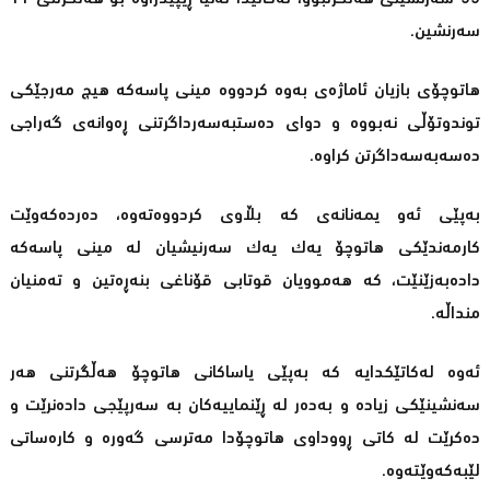
سەرنشین.
هاتوچۆی بازیان ئاماژەی بەوە كردووە مینی پاسەكە هیچ مەرجێكی
توندوتۆڵی نەبووە و دوای دەستبەسەرداگرتنی ڕەوانەی گەراجی
دەسەبەسەداگرتن كراوە.
بەپێی ئەو یمەنانەی كە بڵاوی كردووەتەوە، دەردەكەوێت
كارمەندێكی هاتوچۆ یەك یەك سەرنیشیان لە مینی پاسەكە
دادەبەزێنێت، كە هەموویان قوتابی قۆناغی بنەڕەتین و تەمنیان
منداڵە.
ئەوە لەكاتێكدایە كە بەپێی یاساكانی هاتوچۆ هەڵگرتنی هەر
سەنشینێكی زیادە و بەدەر لە ڕێنماییەكان بە سەرپێجی دادەنرێت و
دەكرێت لە كاتی ڕووداوی هاتوچۆدا مەترسی گەورە و كارەساتی
لێبەكەوێتەوە.