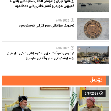
رۆیتەرز: ئێران و عومان لەگەڵ سەپاندنی باجن لە
گەرووی هورمز و ئەمریکاش ڕەتی دەکاتەوە
6/8/2026
ئه‌مریكا سزاكانی سه‌ر ئێرانی كه‌مكرده‌وه‌
6/8/2026
ئیدارەى دەوڵەت: دژى بەکارهێنانى خاکی عێراقین
بۆ هێرشکردنى سەر وڵاتانی هاوسێ
کۆمەڵ
3/8/2026