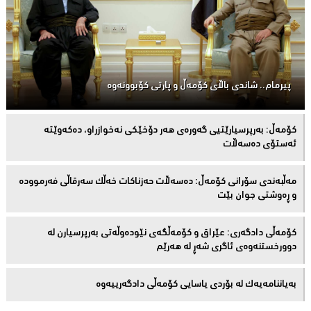
پیرمام.. شاندی باڵای كۆمه‌ڵ و پارتی كۆبوونه‌وه‌
كۆمەڵ: بەرپرسیارێتیی گەورەی هەر دۆخێکی نەخوازراو، دەكەوێتە
ئەستۆی دەسەڵات
مەڵبەندى سۆرانى کۆمەڵ: دەسەڵات حەزناکات خەڵک سەرقاڵى فەرموودە
و ڕەوشتى جوان بێت
کۆمەڵى دادگەرى: عێراق و كۆمەڵگەی نێودەوڵەتی بەرپرسیارن لە
دوورخستنەوەى ئاگری شەڕ لە هەرێم
بەیاننامەیەک لە بۆردی یاسایی کۆمەڵی دادگەرییەوە