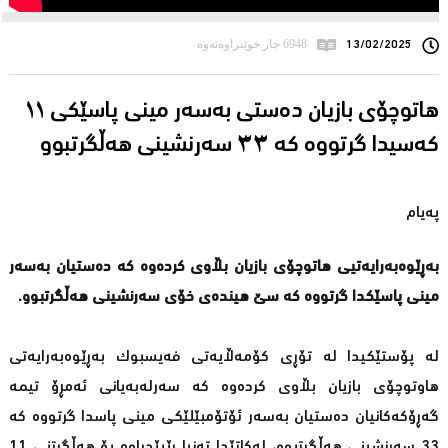
13/02/2025
6948 جار خوێنراوەتەوە
هاتوچۆی بازیان دەستی بەسەر مینی پاسێكی ١١
کەسیدا گرتووە کە ٣٣ سەرنشینی هەڵگرتبوو
پەیام
بەڕێوەبەرایەتیی هاتوچۆی بازیان بڵاوی كردەوە كە دەستیان بەسەر
مینی پاسێكدا گرتووە كە سێ هیندەی خۆی سەرنشینی هەڵگرتبوو.
لە پۆستێكیدا لە تۆڕی كۆمەڵایەتی فەیسبوك بەڕێوەبەرایەتی
هاوتوچۆی بازیان بڵاوی كردەوە كە سەرلەبەیانی ئەمڕۆ تیمە
گەڕۆكەكانیان دەستیان بەسەر ئۆتۆمبێلێكی مینی پاسدا گرتووە كە
33 سەرنشینی هەڵگرتبوو، لەكاتێدا تەنیا ڕێپێدراوە بۆ هەڵگرتنی 11