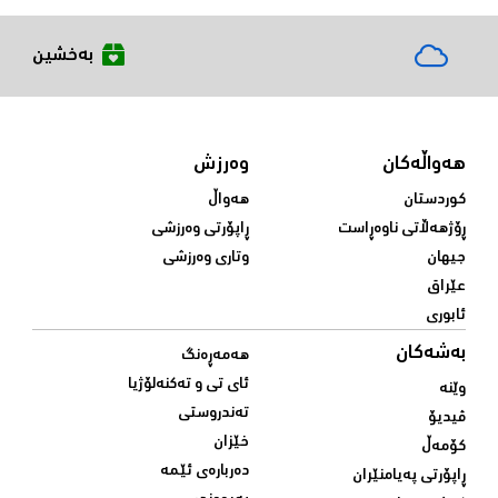
بەخشین
هەواڵەکان
وەرزش
کوردستان
هەواڵ
ڕۆژهەڵاتی ناوەڕاست
ڕاپۆرتی وەرزشی
جیهان
وتاری وەرزشی
عێراق
ئابوری
بەشەکان
هەمەڕەنگ
ئای تی و تەکنەلۆژیا
وێنە
تەندروستی
ڤیدیۆ
خێزان
کۆمەڵ
دەربارەی ئێمە
ڕاپۆرتی پەیامنێران