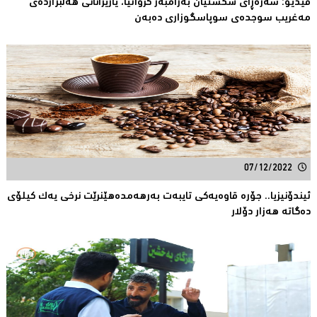
ڤیدیۆ: سەرەڕای شکستیان بەرامبەر کرواتیا، یاریزانانی هەڵبژاردەى
مەغریب سوجدەى سوپاسگوزاری دەبەن
07/12/2022
ئیندۆنیزیا.. جۆره‌ قاوه‌یه‌كی تایبه‌ت به‌رهه‌مدەهێنرێت نرخی یه‌ك كیلۆی
ده‌گاته‌ هه‌زار دۆلار