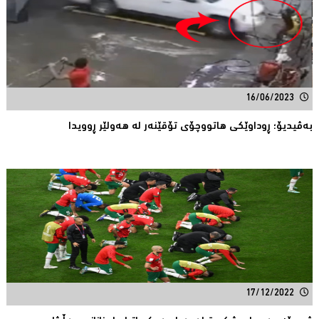
16/06/2023
بەڤیدیۆ؛ ڕوداوێکی هاتووچۆی تۆقێنەر لە هەولێر ڕوویدا
17/12/2022