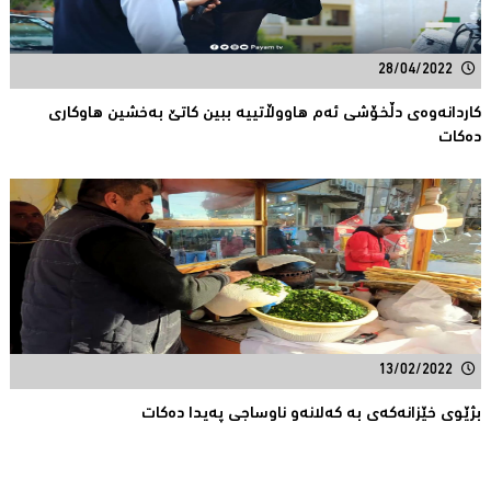
28/04/2022
کاردانەوەی دڵخۆشی ئەم هاووڵاتییە ببین کاتێ بەخشین هاوکاری
دەکات
13/02/2022
بژێوی خێزانەکەی بە کەلانەو ناوساجی پەیدا دەکات