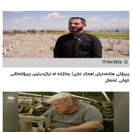
17/04/2026
چیرۆكی هاتنەدنیای (هەژار غازی) یەكێكە لە تراژیدیترین چیرۆكەكانی
تاوانى ئەنفال