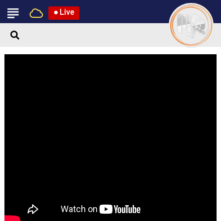
●
Live