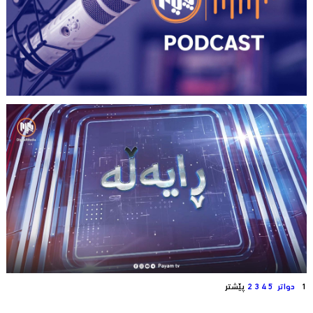
1
دواتر
5
4
3
2
پێشتر