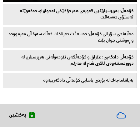
كۆمەڵ: بەرپرسیارێتیی گەورەی هەر دۆخێکی نەخوازراو، دەكەوێتە
ئەستۆی دەسەڵات
مەڵبەندى سۆرانى کۆمەڵ: دەسەڵات حەزناکات خەڵک سەرقاڵى فەرموودە
و ڕەوشتى جوان بێت
کۆمەڵى دادگەرى: عێراق و كۆمەڵگەی نێودەوڵەتی بەرپرسیارن لە
دوورخستنەوەى ئاگری شەڕ لە هەرێم
بەیاننامەیەک لە بۆردی یاسایی کۆمەڵی دادگەرییەوە
بەخشین