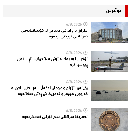
نوێترین
6/8/2026
عێراق داوایەکی یاسایی لە کۆمپانیایه‌كی
دەرمانیى ئوردنی بردەوە
6/8/2026
ئۆکرانیا بە یەک هێرش ٦٠٥ درۆنی ئاڕاستەى
ڕووسیا کرد
6/8/2026
رۆیتەرز: ئێران و عومان لەگەڵ سەپاندنی باجن لە
گەرووی هورمز و ئەمریکاش ڕەتی دەکاتەوە
6/8/2026
ئه‌مریكا سزاكانی سه‌ر ئێرانی كه‌مكرده‌وه‌