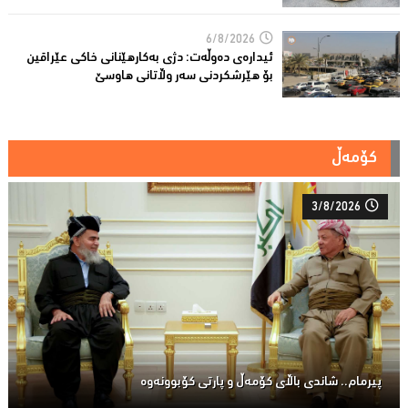
6/8/2026
ئیدارەى دەوڵەت: دژى بەکارهێنانى خاکی عێراقین
بۆ هێرشکردنى سەر وڵاتانی هاوسێ
کۆمەڵ
3/8/2026
پیرمام.. شاندی باڵای كۆمه‌ڵ و پارتی كۆبوونه‌وه‌