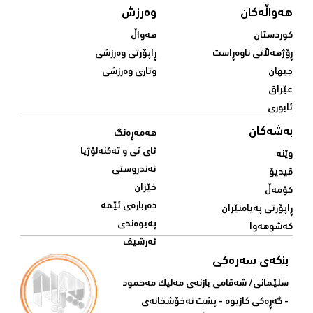
هەواڵەکان
وەرزش
کوردستان
هەواڵ
ڕۆژهەڵاتی ناوەڕاست
ڕاپۆرتی وەرزشی
جیهان
وتاری وەرزشی
عێراق
ئابوری
بەشەکان
هەمەڕەنگ
ئای تی و تەکنەلۆژیا
وێنە
تەندروستی
ڤیدیۆ
خێزان
کۆمەڵ
دەربارەی ئێمە
ڕاپۆرتی پەیامنێران
پەیوەندی
کەشوهەوا
ئەرشیف
بنکەی سەرەکی
سلێمانی/ شه‌قامی بازنه‌ی مه‌لیک مه‌حمود
- گه‌ڕه‌کی کازیوه‌ - پشت نه‌خۆشخانه‌ی‌