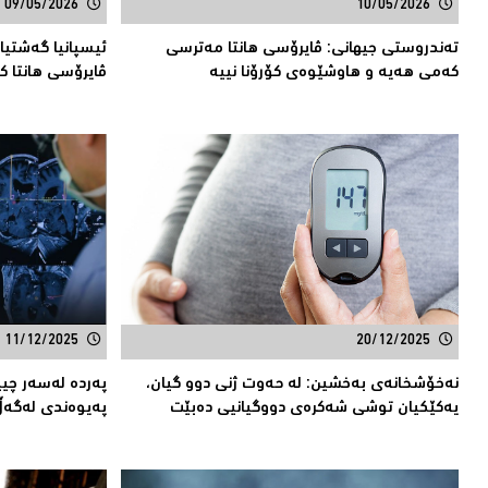
09/05/2026
10/05/2026
تەندروستی جیهانی: ڤایرۆسی هانتا مەترسى
ئیسپانیا گەشتیا
کەمى هەیە و هاوشێوەى كۆرۆنا نییە
ڤایرۆسی هانتا ك
11/12/2025
20/12/2025
نه‌خۆشخانه‌ی به‌خشین: له‌ حه‌وت ژنی دوو گیان،
پەردە لەسەر چی
یه‌كێكیان توشی شه‌كره‌ی دووگیانیی ده‌بێت
پەیوەندی لەگەڵ