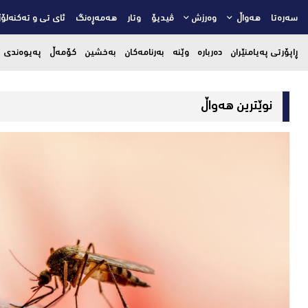
سەرەتا
هەواڵ
وەرزش
ڤیدیۆ
وتار
هەمەڕەنگ
ئای تی و تەکنەلۆژ
ڕاپۆرتی پەیامنێران
دەربارە
وێنە
بەرنامەکان
بەخشین
کۆمەڵ
پەیوەندی
نوێترین هەواڵ