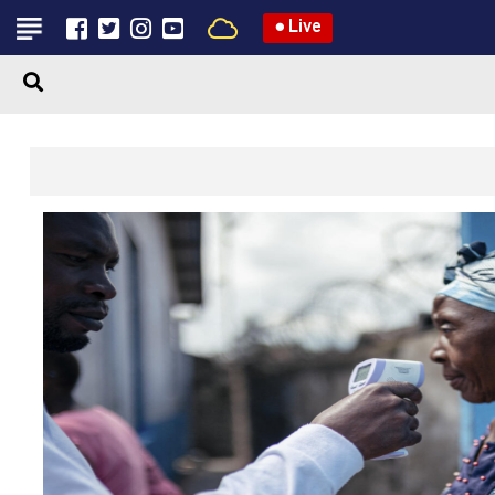
●
Live