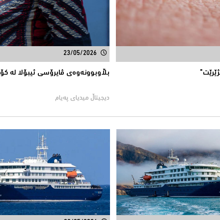
23/05/2026
ێرێت"
بڵاوبوونەوەى ڤایرۆسی ئیبۆلا لە ك
دیجیتاڵ میدیاى پەیام