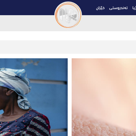
یا
تەندروستی
خێزان