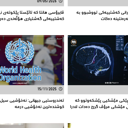
09/05/2026
رانی كەشتییەكی تووشبوو بە
ڤایرۆسی هانتا کە تائێستا پێكوتەی ن
ەرەنتینە دەكات
كەشتییەكی گەشتیارى هۆڵەندی دەر
15/11/2025
پێكی مێشكیی پێشكەوتوو كە
تەندروستیی جیهانی: نەخۆشیی سیل 
 مێشكی مرۆڤ گرێ دەدات لادرا
كوشندەترین نەخۆشیی درمە