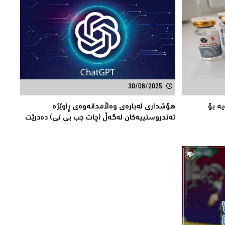
30/08/2025
یە بۆ
هۆشداری لەبارەی وەڵامدانەوەی ڕاوێژە
تەندروستییەكان لەگەڵ (چات جب بی تی) دەدرێت