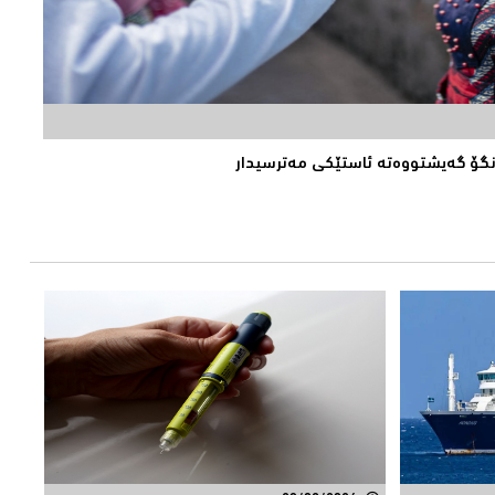
ۆنگۆ گەیشتووەتە ئاستێكی مەترسیدار