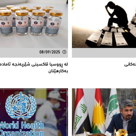
08/09/2025
ەکانی
لە ڕووسیا ڤاكسینی شێرپەنجە ئامادە
بەكارهێنان