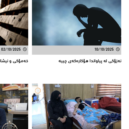
02/10/2025
10/10/2025
نەزۆکی لە پیاواندا هۆکارەکەی چییە
خەمۆکی و نیشان