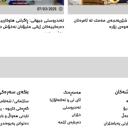
07/03/2025
 شێرپەنجەی مەمک لە ئافرەتان
تەندروستی جیهانی: ڕاگرتنی هاوكاریی
ەوەی زۆرە
دەرەکییەكان ژیانی ملیۆنان نەخۆش د
مەترسیەوە
شەکان
بنکەی سەرەکی
هەمەڕەنگ
ئای تی و تەکنەلۆژیا
ە
سلێمانی/ شه‌قامی 
تەندروستی
یۆ
گه‌ڕه‌کی کازیوه‌ - 
خێزان
ەڵ
ناردنی‌ هه‌واڵ و باب
دەربارەی ئێمە
رتی پەیامنێران
ده‌توانن په‌یوه‌ندی‌