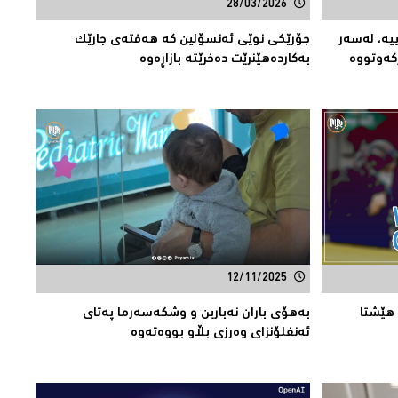
28/03/2026
ییە، لەسەر
جۆرێكی نوێی ئەنسۆلین کە هەفتەى جارێک
کەوتووە
بەکاردەهێنرێت دەخرێتە بازاڕەوە
12/11/2025
هێشتا
بەهۆی باران نەبارین و وشكەسەرما پەتای
ئەنفلۆنزای وەرزی بڵاو بووەتەوە