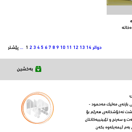
ە
ەخاتە
دواتر
14
13
12
11
10
9
8
7
6
5
4
3
2
1
...
پێشتر
بەخشین
بازنه‌ی مه‌لیک مه‌حمود -
پشت نه‌خۆشخانه‌ی‌ هه‌رێم بۆ
ه‌ت و سه‌رنج و تێبینییه‌كانتان
 به‌م ئیمه‌یله‌وه‌ بكه‌ن