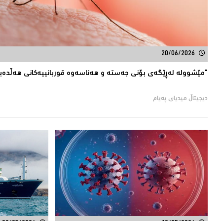
20/06/2026
"مێشوولە لەڕێگەی بۆنی جەستە و هەناسەوە قوربانییەكانی هەڵدەبژ
دیجیتاڵ میدیاى پەیام