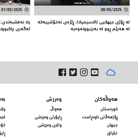
01/05/2025
08/05/2025
لە ڕۆژی جیهانیی تالاسیمیادا، ڕێژەی نەخۆشییەكە
یاد نەقشبەندی:
لە هەرێم ڕوو لە بەرزبوونەوەیە
ئەگەری چاكبوون
هەواڵەکان
وەرزش
بە
کوردستان
هەواڵ
وێن
ڕۆژهەڵاتی ناوەڕاست
ڕاپۆرتی وەرزشی
ڤید
جیهان
وتاری وەرزشی
کۆم
عێراق
ڕاپۆ