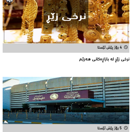
4 رۆژ پێش ئێستا
نرخى زێڕ له‌ بازاڕه‌كانی هه‌رێم
5 رۆژ پێش ئێستا