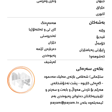
جیهان
وتاری وەرزشی
عێراق
ئابوری
بەشەکان
هەمەڕەنگ
ئای تی و تەکنەلۆژیا
وێنە
تەندروستی
ڤیدیۆ
خێزان
کۆمەڵ
دەربارەی ئێمە
ڕاپۆرتی پەیامنێران
پەیوەندی
کەشوهەوا
ئەرشیف
بنکەی سەرەکی
سلێمانی/ شه‌قامی بازنه‌ی مه‌لیک مه‌حمود
- گه‌ڕه‌کی کازیوه‌ - پشت نه‌خۆشخانه‌ی‌
هه‌رێم بۆ ناردنی‌ هه‌واڵ و بابه‌ت و سه‌رنج و
تێبینییه‌كانتان ده‌توانن په‌یوه‌ندی‌ به‌م
ئیمه‌یله‌وه‌ بكه‌ن
payam@payam.tv