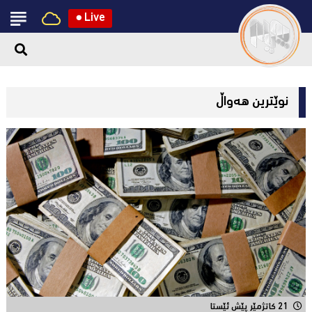
●
Live
نوێترین هەواڵ
21 کاتژمێر پێش ئێستا