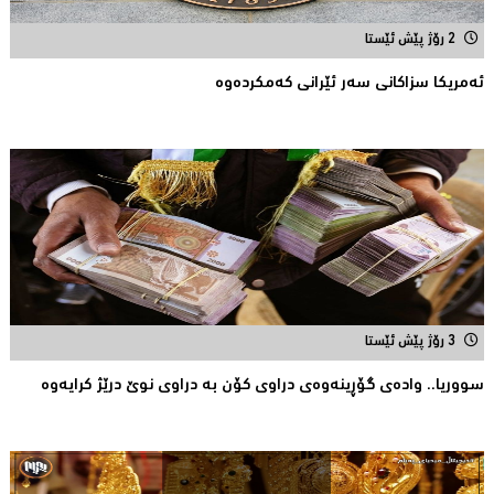
2 رۆژ پێش ئێستا
ئه‌مریكا سزاكانی سه‌ر ئێرانی كه‌مكرده‌وه‌
3 رۆژ پێش ئێستا
سووریا.. واده‌ی گۆڕینه‌وه‌ی دراوی كۆن به‌ دراوی نوێ درێژ كرایه‌وه‌