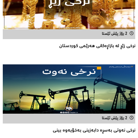
2 رۆژ پێش ئێستا
نرخی زێڕ له‌ بازاڕه‌كانی هه‌رێمی كوردستان
2 رۆژ پێش ئێستا
نرخی نه‌وتی به‌سڕه‌ دابه‌زینی به‌خۆیه‌وه‌ بینی