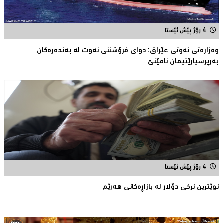
4 رۆژ پێش ئێستا
وه‌زاره‌تی نه‌وتی عێراق: دوای فرۆشتنی نه‌وت له‌ به‌نده‌ره‌كان
به‌رپرسیارێتیمان نامێنێ
4 رۆژ پێش ئێستا
نوێترین نرخی دۆلار له‌ بازاڕه‌كانی هه‌رێم