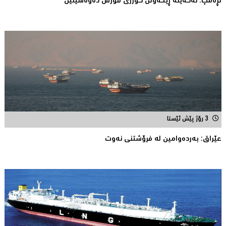
تڕه‌مپ: نه‌گه‌ینه‌ ڕێكه‌وتن گورزی قورس ده‌وه‌شێنین
3 رۆژ پێش ئێستا
عێراق: به‌رده‌وامین له‌ فرۆشتنی نه‌وت