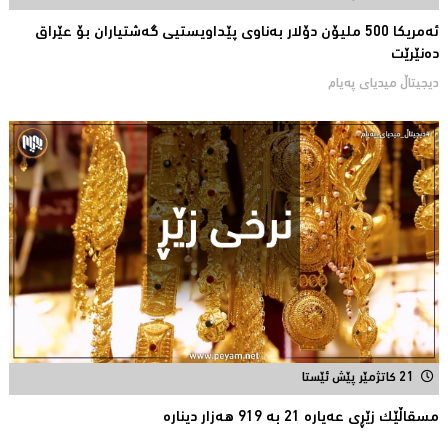
ئەمریكا 500 ملیۆن دۆلار بەناوى پێداویستیی گەشتیاران بۆ عێراق
دەنێرێت
دیجیتاڵ میدیاى پەیام
21 کاتژمێر پێش ئێستا
مسقاڵێک زێڕی عەیارە 21 بە 919 هەزار دینارە