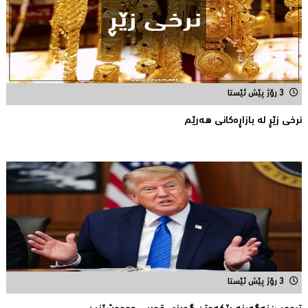
3 رۆژ پێش ئێستا
نرخى زێڕ له‌ بازاڕه‌كانی هه‌رێم
3 رۆژ پێش ئێستا