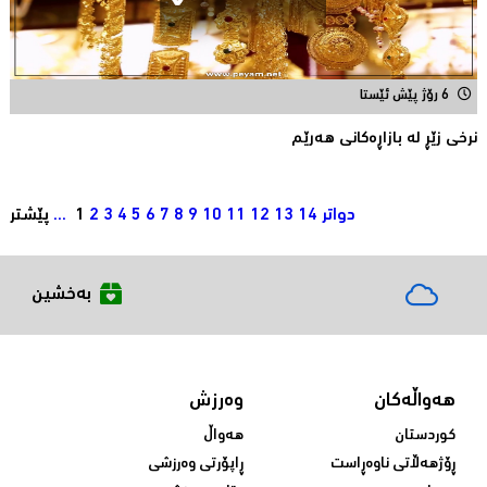
6 رۆژ پێش ئێستا
نرخى زێڕ له‌ بازاڕه‌كانی هه‌رێم
دواتر
14
13
12
11
10
9
8
7
6
5
4
3
2
1
...
پێشتر
بەخشین
هەواڵەکان
وەرزش
کوردستان
هەواڵ
ڕۆژهەڵاتی ناوەڕاست
ڕاپۆرتی وەرزشی