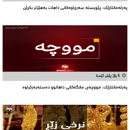
په‌رله‌مانتارێك: پێویسته‌ سه‌رچاوه‌كانی داهات به‌هێزتر بكرێن
5 رۆژ پێش ئێستا
پەرلەمانتارێک: مووچەی مانگەکانی داهاتوو دەستەبەرکراوە