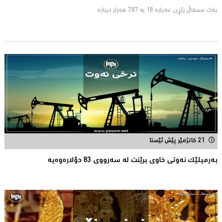
یەک مسقاڵ زێڕی عەیارە 18 به 787 هەزار دینارە
21 کاتژمێر پێش ئێستا
بەرمیلێک نەوتى خاوى برێنت لە سەرووى 83 دۆلارەوەیە