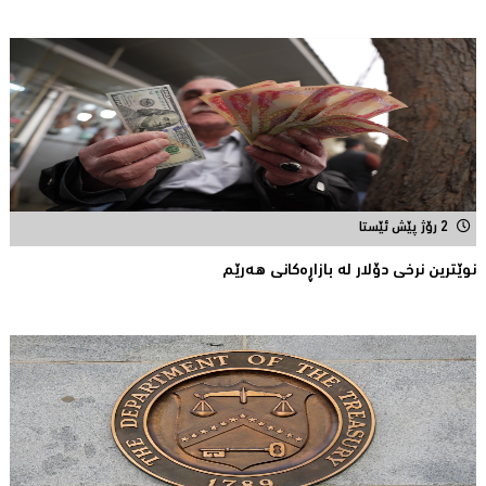
2 رۆژ پێش ئێستا
نوێترین نرخی دۆلار له‌ بازاڕه‌كانی هه‌رێم