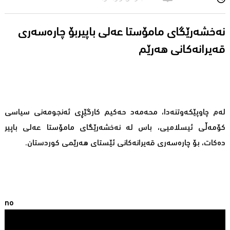
نه‌خشه‌رێگای مامۆستا عه‌لی باپیربۆ چاره‌سه‌ری
قه‌یرانه‌كانی هه‌رێم
له‌م چاوپێكه‌وتنه‌دا، محه‌مه‌د حه‌كیم كارگێڕی ئه‌نجومه‌نی سیاسی
كۆمه‌ڵی ئیسلامیی، باس له‌ نه‌خشه‌رێگای مامۆستا عه‌لی باپیر
ده‌كات، بۆ چاره‌سه‌ری قه‌یرانه‌كانی ئێستای هه‌رێمی كوردستان.
no