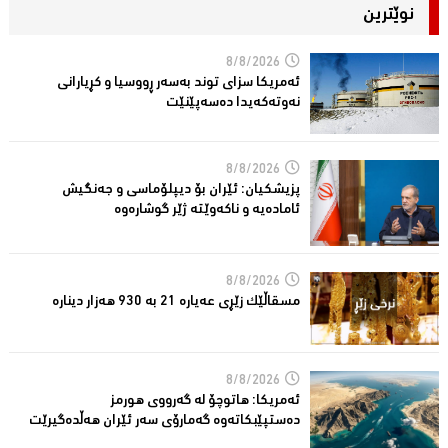
نوێترین
8/8/2026
ئەمریكا سزای توند بەسەر ڕووسیا و كڕیارانی
نەوتەكەیدا دەسەپێنێت
8/8/2026
پزیشكیان: ئێران بۆ دیپلۆماسی و جەنگیش
ئامادەیە و ناکەوێتە ژێر گوشارەوە
8/8/2026
مسقاڵێک زێڕی عەیارە 21 بە 930 هەزار دینارە
8/8/2026
ئەمریكا: هاتوچۆ لە گەرووی هورمز
دەستپێبكاتەوە گەمارۆی سەر ئێران هەڵدەگیرێت