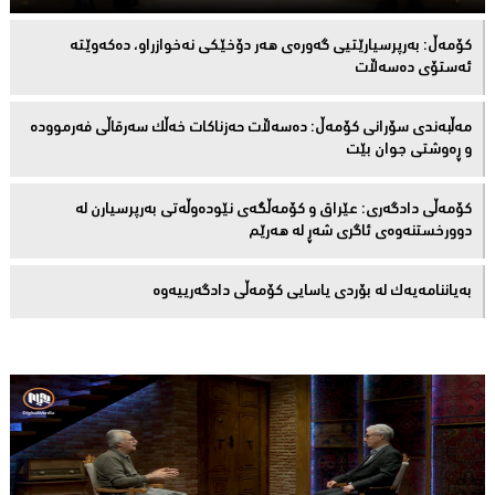
كۆمەڵ: بەرپرسیارێتیی گەورەی هەر دۆخێکی نەخوازراو، دەكەوێتە
ئەستۆی دەسەڵات
مەڵبەندى سۆرانى کۆمەڵ: دەسەڵات حەزناکات خەڵک سەرقاڵى فەرموودە
و ڕەوشتى جوان بێت
کۆمەڵى دادگەرى: عێراق و كۆمەڵگەی نێودەوڵەتی بەرپرسیارن لە
دوورخستنەوەى ئاگری شەڕ لە هەرێم
بەیاننامەیەک لە بۆردی یاسایی کۆمەڵی دادگەرییەوە