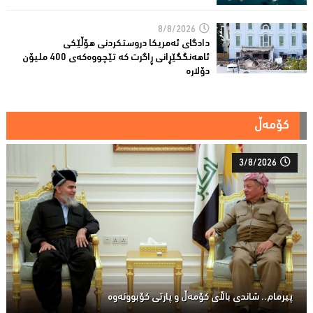
8/8/2026
دادگای ئەمریكا دروستكردنی هۆڵێكی
ئاهەنگگێڕانی ڕاگرت كە تێچووەكەی 400 ملیۆن
دۆلارە
کۆمەڵ
3/8/2026
پیرمام.. شاندی باڵای كۆمه‌ڵ و پارتی كۆبوونه‌وه‌