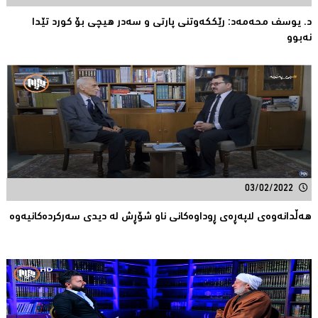
د. یوسف محەمەد: رێککەوتنی پارتی و سەدر هیچی بۆ کورد تێدا
نەبوو
03/02/2022
هەڵدانەوەى لاپەڕەى ڕوداوەکانی ناو شۆڕش لە دیدی سەرکردەکانیەوە ‌