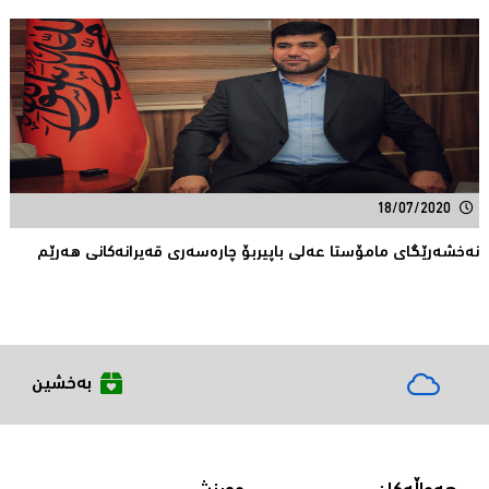
18/07/2020
نه‌خشه‌رێگای مامۆستا عه‌لی باپیربۆ چاره‌سه‌ری قه‌یرانه‌كانی هه‌رێم
بەخشین