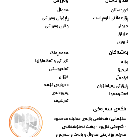
هەواڵەکان
وەرزش
کوردستان
هەواڵ
ڕۆژهەڵاتی ناوەڕاست
ڕاپۆرتی وەرزشی
جیهان
وتاری وەرزشی
عێراق
ئابوری
بەشەکان
هەمەڕەنگ
ئای تی و تەکنەلۆژیا
وێنە
تەندروستی
ڤیدیۆ
خێزان
کۆمەڵ
دەربارەی ئێمە
ڕاپۆرتی پەیامنێران
پەیوەندی
کەشوهەوا
ئەرشیف
بنکەی سەرەکی
سلێمانی/ شه‌قامی بازنه‌ی مه‌لیک مه‌حمود
- گه‌ڕه‌کی کازیوه‌ - پشت نه‌خۆشخانه‌ی‌
هه‌رێم بۆ ناردنی‌ هه‌واڵ و بابه‌ت و سه‌رنج و