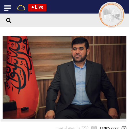
●
Live
18/07/2020
2230 جار خوێنراوەتەوە