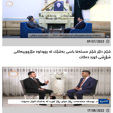
09/01/2023
شێخ دلێر شێخ مستەفا باسی بەشێک لە رووداوە مێژووییەکانی
شۆڕشی کورد دەکات
17/08/2022