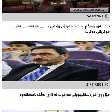
24/12/2024
نووسەرو وەرگێڕ، ماجید مەردۆخ رۆحانی باسی بەرهەمانی هەژار
موکریانی دەکات
21/11/2023
مێژووی کوردستانیبوونی کەرکوک لە زاری بەڵگەنامەکانەوە