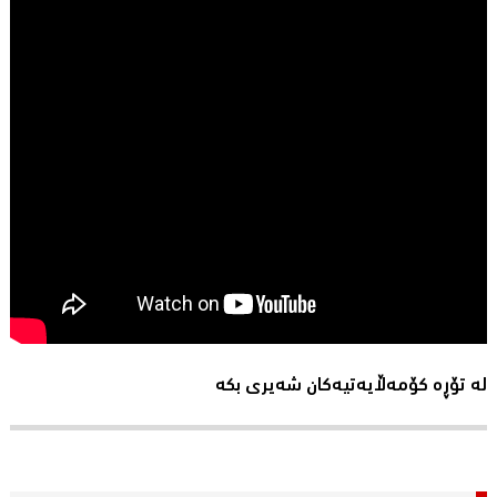
لە تۆڕە کۆمەڵایەتیەکان شەیری بکە