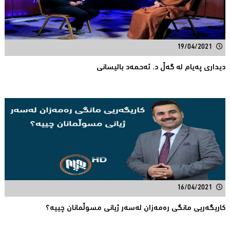
19/04/2021
دیداری پەیام لە گەڵ د. ئەحمەد بالیسانی
16/04/2021
كاریگه‌ریی مانگی ره‌مه‌زان له‌سه‌ر ژیانی مسوڵمانان ‌چییە؟