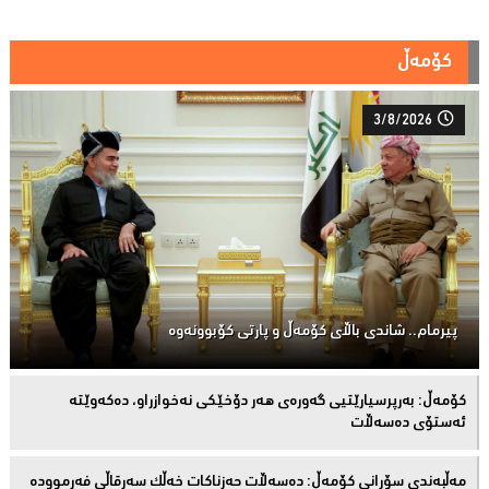
کۆمەڵ
3/8/2026
پیرمام.. شاندی باڵای كۆمه‌ڵ و پارتی كۆبوونه‌وه‌
كۆمەڵ: بەرپرسیارێتیی گەورەی هەر دۆخێکی نەخوازراو، دەكەوێتە
ئەستۆی دەسەڵات
مەڵبەندى سۆرانى کۆمەڵ: دەسەڵات حەزناکات خەڵک سەرقاڵى فەرموودە