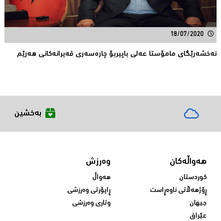
18/07/2020
نه‌خشه‌رێگای مامۆستا عه‌لی باپیربۆ چاره‌سه‌ری قه‌یرانه‌كانی هه‌رێم
بەخشین
هەواڵەکان
وەرزش
کوردستان
هەواڵ
ڕۆژهەڵاتی ناوەڕاست
ڕاپۆرتی وەرزشی
جیهان
وتاری وەرزشی
عێراق