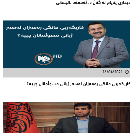
دیداری پەیام لە گەڵ د. ئەحمەد بالیسانی
16/04/2021
كاریگه‌ریی مانگی ره‌مه‌زان له‌سه‌ر ژیانی مسوڵمانان ‌چییە؟