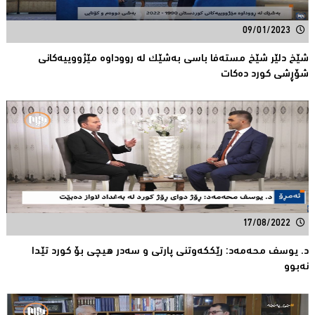
09/01/2023
شێخ دلێر شێخ مستەفا باسی بەشێک لە رووداوە مێژووییەکانی
شۆڕشی کورد دەکات
17/08/2022
د. یوسف محەمەد: رێککەوتنی پارتی و سەدر هیچی بۆ کورد تێدا
نەبوو