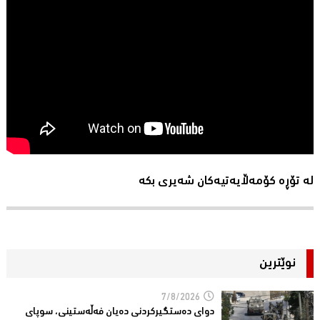
لە تۆڕە کۆمەڵایەتیەکان شەیری بکە
نوێترین
7/8/2026
دوای دەستگیركردنی دەیان فەڵەستینی، سوپای