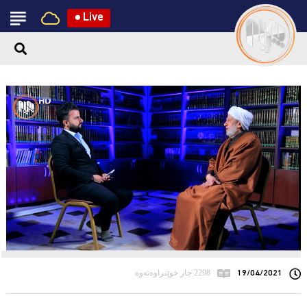
●
Live
19/04/2021
2298 جار خوێنراوەتەوە