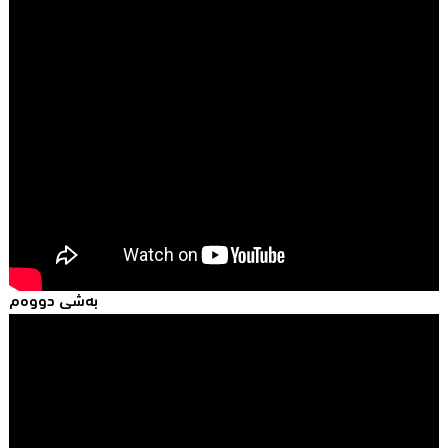
بەشی دووەم