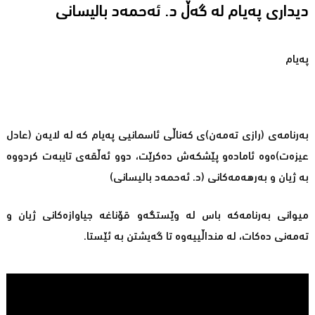
دیداری پەیام لە گەڵ د. ئەحمەد بالیسانی
پەیام
بەرنامەی (رازی تەمەن)ی کەناڵی ئاسمانیی پەیام کە لە لایەن (عادل
عیزەت)ەوە ئامادەو پێشکەش دەکرێت، دوو ئەڵقەی تایبەت کردووە
بە ژیان و بەرهەمەکانی (د. ئەحمەد بالیسانی)
میوانی بەرنامەکە باس لە وێستگەو قۆناغە جیاوازەکانی ژیان و
تەمەنی دەکات، لە منداڵییەوە تا گەیشتن بە ئێستا.