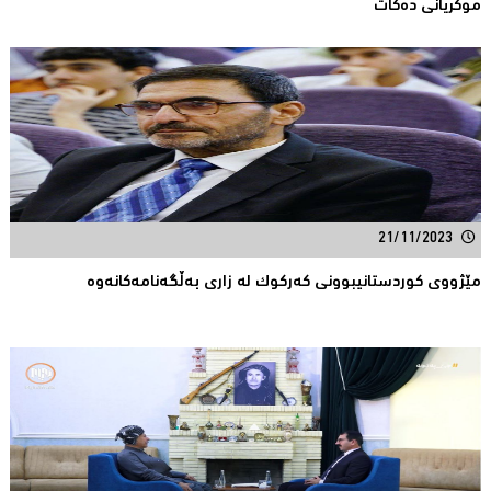
موکریانی دەکات
21/11/2023
مێژووی کوردستانیبوونی کەرکوک لە زاری بەڵگەنامەکانەوە