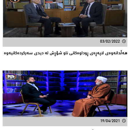
03/02/2022
هەڵدانەوەى لاپەڕەى ڕوداوەکانی ناو شۆڕش لە دیدی سەرکردەکانیەوە ‌
19/04/2021