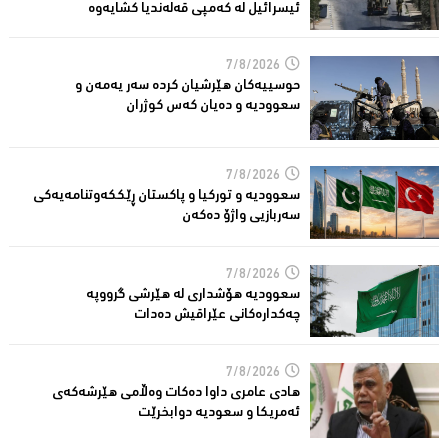
ئیسرائیل لە كەمپی قەلەندیا كشایەوە
7/8/2026
حوسییەكان هێرشیان كردە سەر یەمەن و
سعوودیە و دەیان كەس كوژران
7/8/2026
سعوودیە و توركیا و پاكستان ڕێككەوتنامەیەكی
سەربازیی واژۆ دەكەن
7/8/2026
سعوودیە هۆشداری لە هێرشی گرووپە
چەكدارەكانی عێراقیش دەدات
7/8/2026
هادی عامری داوا دەكات وەڵامی هێرشەكەی
ئەمریكا و سعودیە دوابخرێت