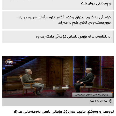
و ڕەوشتى جوان بێت
کۆمەڵى دادگەرى: عێراق و كۆمەڵگەی نێودەوڵەتی بەرپرسیارن لە
دوورخستنەوەى ئاگری شەڕ لە هەرێم
بەیاننامەیەک لە بۆردی یاسایی کۆمەڵی دادگەرییەوە
24/12/2024
نووسەرو وەرگێڕ، ماجید مەردۆخ رۆحانی باسی بەرهەمانی هەژار