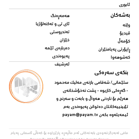
ئابوری
بەشەکان
هەمەڕەنگ
ئای تی و تەکنەلۆژیا
وێنە
تەندروستی
ڤیدیۆ
خێزان
کۆمەڵ
دەربارەی ئێمە
ڕاپۆرتی پەیامنێران
پەیوەندی
کەشوهەوا
ئەرشیف
بنکەی سەرەکی
سلێمانی/ شه‌قامی بازنه‌ی مه‌لیک مه‌حمود
- گه‌ڕه‌کی کازیوه‌ - پشت نه‌خۆشخانه‌ی‌
هه‌رێم بۆ ناردنی‌ هه‌واڵ و بابه‌ت و سه‌رنج و
تێبینییه‌كانتان ده‌توانن په‌یوه‌ندی‌ به‌م
ئیمه‌یله‌وه‌ بكه‌ن
payam@payam.tv
مافی لەبەرگرتنەوەی بابەتەکانی ئەم ماڵپەڕە پارێزراوە بۆ کەناڵی ئاسمانی پەیام
©