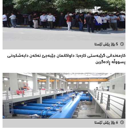
5 رۆژ پێش ئێستا
كارمەندانی گرێبەستی كارەبا: داواکانمان جێبەجێ نەکەن دابەشكردنی
پسووڵە ڕادەگرین
6 رۆژ پێش ئێستا