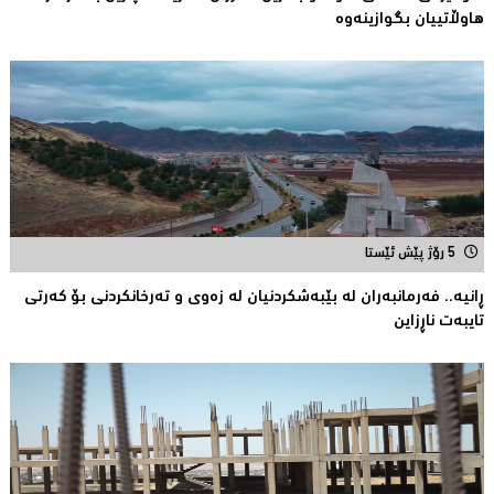
هاوڵاتییان بگوازینەوە
5 رۆژ پێش ئێستا
ڕانیە.. فەرمانبەران لە بێبەشکردنیان لە زەوى و تەرخانکردنى بۆ کەرتى
تایبەت ناڕزاین