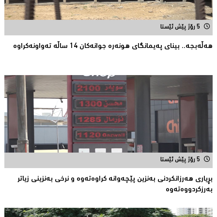
5 رۆژ پێش ئێستا
هەڵەبجە.. بینای پەیمانگای هونەرە جوانەكان 14 ساڵە تەواونەکراوە
5 رۆژ پێش ئێستا
بڕیارى هەرزانکردنى بەنزین پێچەوانە کراوەتەوە و نرخى بەنزینى زیاتر
بەرزکردووەتەوە