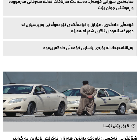
مەڵبەندى سۆرانى کۆمەڵ: دەسەڵات حەزناکات خەڵک سەرقاڵى فەرموودە
و ڕەوشتى جوان بێت
کۆمەڵى دادگەرى: عێراق و كۆمەڵگەی نێودەوڵەتی بەرپرسیارن لە
دوورخستنەوەى ئاگری شەڕ لە هەرێم
بەیاننامەیەک لە بۆردی یاسایی کۆمەڵی دادگەرییەوە
5 رۆژ پێش ئێستا
شۆفێرانى تەکسى: تاوەکو بەنزین هەرزان نەکرێت، ناچارین بە گرانتر