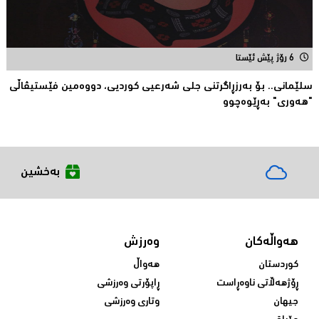
6 رۆژ پێش ئێستا
سلێمانی.. بۆ بەرزڕاگرتنی جلی شەرعیی كوردیی، دووەمین فێستیڤاڵی
"هەوری" بەڕێوەچوو
بەخشین
هەواڵەکان
وەرزش
کوردستان
هەواڵ
ڕۆژهەڵاتی ناوەڕاست
ڕاپۆرتی وەرزشی
جیهان
وتاری وەرزشی