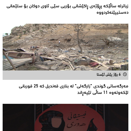
زیاترلە ساڵێکە پڕۆژەی ڕاكێشانی بۆریی سێی ئاوی دوكان بۆ سلێمانی
دەستیپێنەکردووە
6 رۆژ پێش ئێستا
مەرگەساتی گوندی "زارگەلی" لە بناری قەندیل کە 25 قوربانى
لێکەوتەوە 11 ساڵى تێپەڕاند