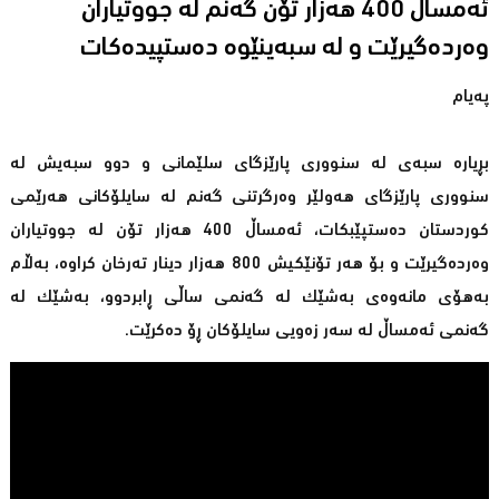
ئەمساڵ 400 هەزار تۆن گەنم لە جووتیاران
وەردەگیرێت و لە سبەینێوە دەستپیدەکات
پەیام
بڕیارە سبەی لە سنووری پارێزگای سلێمانی و دوو سبەیش لە
سنووری پارێزگای هەولێر وەرگرتنی گەنم لە سایلۆكانی هەرێمی
كوردستان دەستپێبكات، ئەمساڵ 400 هەزار تۆن لە جووتیاران
وەردەگیرێت و بۆ هەر تۆنێكیش 800 هەزار دینار تەرخان كراوە، بەڵام
بەهۆی مانەوەی بەشێك لە گەنمی ساڵی ڕابردوو، بەشێك لە
گەنمی ئەمساڵ لە سەر زەویی سایلۆكان ڕۆ دەكرێت.