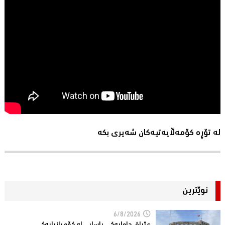
لە تۆڕە کۆمەڵایەتیەکان شەیری بکە
نوێترین
6/8/2026