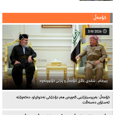
کۆمەڵ
3/8/2026
پیرمام.. شاندی باڵای كۆمه‌ڵ و پارتی كۆبوونه‌وه‌
كۆمەڵ: بەرپرسیارێتیی گەورەی هەر دۆخێکی نەخوازراو، دەكەوێتە
ئەستۆی دەسەڵات