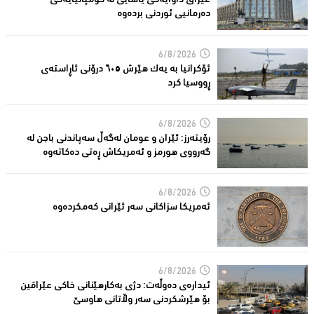
عێراق داوایەکی یاسایی لە کۆمپانیایه‌كی
دەرمانیى ئوردنی بردەوە
6/8/2026
ئۆکرانیا بە یەک هێرش ٦٠٥ درۆنی ئاڕاستەى
ڕووسیا کرد
6/8/2026
رۆیتەرز: ئێران و عومان لەگەڵ سەپاندنی باجن لە
گەرووی هورمز و ئەمریکاش ڕەتی دەکاتەوە
6/8/2026
ئه‌مریكا سزاكانی سه‌ر ئێرانی كه‌مكرده‌وه‌
6/8/2026
ئیدارەى دەوڵەت: دژى بەکارهێنانى خاکی عێراقین
بۆ هێرشکردنى سەر وڵاتانی هاوسێ