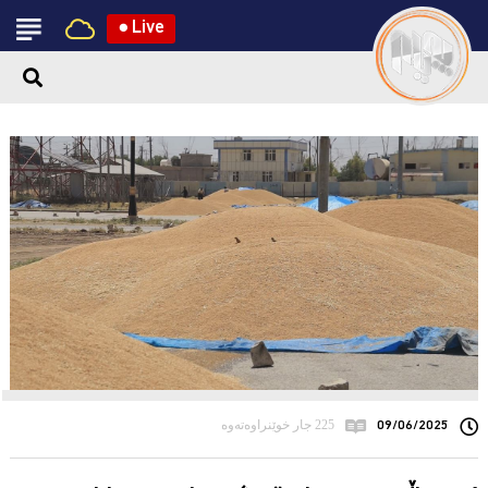
●
Live
09/06/2025
225 جار خوێنراوەتەوە