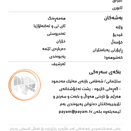
عێراق
ئابوری
بەشەکان
هەمەڕەنگ
ئای تی و تەکنەلۆژیا
وێنە
تەندروستی
ڤیدیۆ
خێزان
کۆمەڵ
دەربارەی ئێمە
ڕاپۆرتی پەیامنێران
پەیوەندی
کەشوهەوا
ئەرشیف
بنکەی سەرەکی
سلێمانی/ شه‌قامی بازنه‌ی مه‌لیک مه‌حمود
- گه‌ڕه‌کی کازیوه‌ - پشت نه‌خۆشخانه‌ی‌
هه‌رێم بۆ ناردنی‌ هه‌واڵ و بابه‌ت و سه‌رنج و
تێبینییه‌كانتان ده‌توانن په‌یوه‌ندی‌ به‌م
ئیمه‌یله‌وه‌ بكه‌ن
payam@payam.tv
مافی لەبەرگرتنەوەی بابەتەکانی ئەم ماڵپەڕە پارێزراوە بۆ کەناڵی ئاسمانی پەیام