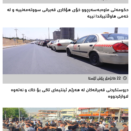
حكومەتی ماوەبەسەرچوو خۆی هۆكاری قەیرانی سووتەمەنییە و لە
خەمى هاوڵاتییاندا نییە
22 کاتژمێر پێش ئێستا
دروستكردنی قەیرانەكان لە هەرێم ئینتیمای تاكى بۆ خاك و نەتەوە
لاوازکردووە