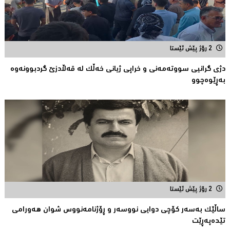
2 رۆژ پێش ئێستا
دژی گرانیی سووتەمەنی و خراپی ژیانی خەڵك لە قەڵادزێ‌ گردبوونەوە
بەڕێوەچوو
2 رۆژ پێش ئێستا
ساڵێك بەسەر كۆچی دوایی نووسەر و ڕۆژنامەنووس شوان هەورامی
تێدەپەڕێت