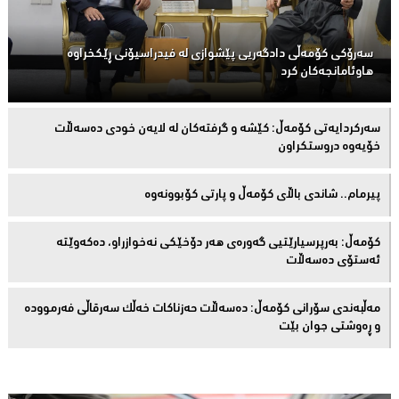
سەرۆكی كۆمەڵى دادگەریی پێشوازی لە فیدراسیۆنی ڕێكخراوە
هاوئامانجەكان کرد
سەركردایەتی كۆمەڵ: كێشە و گرفتەكان لە لایەن خودی دەسەڵات
خۆیەوە دروستكراون
پیرمام.. شاندی باڵای كۆمه‌ڵ و پارتی كۆبوونه‌وه‌
كۆمەڵ: بەرپرسیارێتیی گەورەی هەر دۆخێکی نەخوازراو، دەكەوێتە
ئەستۆی دەسەڵات
مەڵبەندى سۆرانى کۆمەڵ: دەسەڵات حەزناکات خەڵک سەرقاڵى فەرموودە
و ڕەوشتى جوان بێت