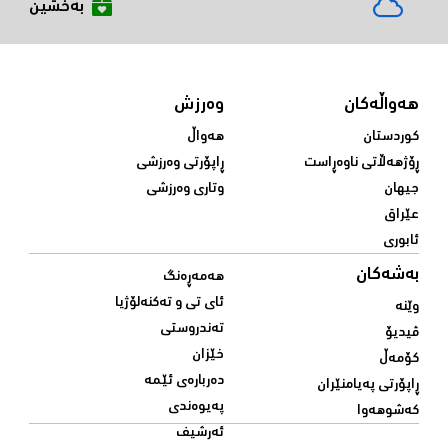
بەخشین
هەواڵەکان
وەرزش
کوردستان
هەواڵ
ڕۆژهەڵاتی ناوەڕاست
ڕاپۆرتی وەرزشی
جیهان
وتاری وەرزشی
عێراق
ئابوری
بەشەکان
هەمەڕەنگ
ئای تی و تەکنەلۆژیا
وێنە
تەندروستی
ڤیدیۆ
خێزان
کۆمەڵ
دەربارەی ئێمە
ڕاپۆرتی پەیامنێران
پەیوەندی
کەشوهەوا
ئەرشیف