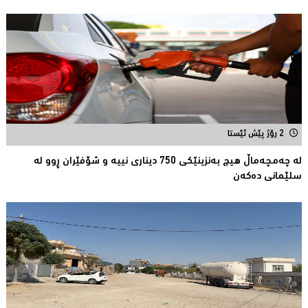
2 رۆژ پێش ئێستا
لە چەمچەماڵ هیچ بەنزینێکى 750 دیناری نییە و شۆفێران ڕوو لە
سلێمانى دەکەن