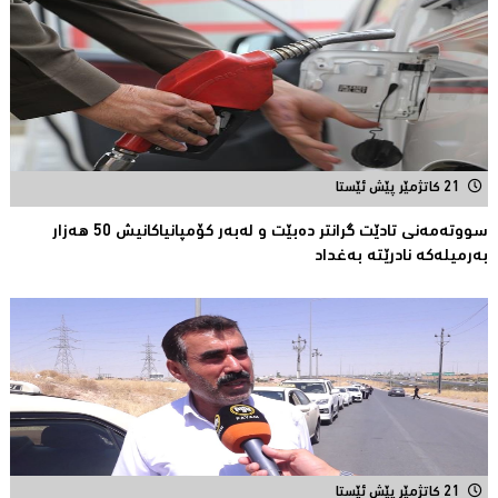
21 کاتژمێر پێش ئێستا
سووتەمەنى تادێت گرانتر دەبێت و لەبەر كۆمپانیاكانیش 50 هەزار
بەرمیلەکە نادرێتە بەغداد
21 کاتژمێر پێش ئێستا