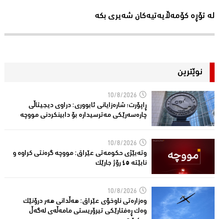
لە تۆڕە کۆمەڵایەتیەکان شەیری بکە
نوێترین
10/8/2026
ڕاپۆرت؛ شاره‌زایانی ئابووری: دراوی دیجیتاڵی
چاره‌سه‌رێكی مه‌ترسیداره‌ بۆ دابینكردنی مووچه‌
10/8/2026
وتەبێژی حکومەتی عێراق: مووچە گرەنتی کراوە و
نابێتە ٤٥ رۆژ جارێک
10/8/2026
وەزارەتی ناوخۆی عێراق: هەڵدانی هەر درۆنێک
وەک ڕەفتارێکی تیرۆریستی مامەڵەی لەگەڵ