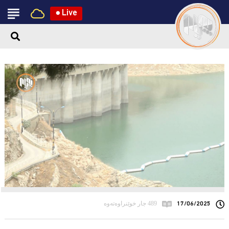
●
Live
17/06/2025
489 جار خوێنراوەتەوە