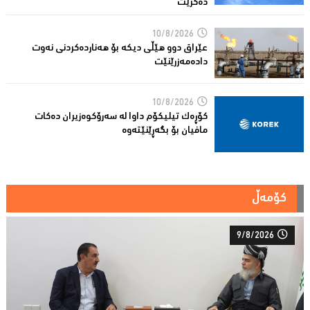
دەکرێت
10/8/2026
عێراق دوو هێڵى دیکە بۆ هەناردەکردنی نەوت
دادەمەزرێنێت
10/8/2026
کۆڕەک تیلیکۆم داوا لە سەرۆکوەزیران دەکات
مافیان بۆ بگەڕێنێتەوە
کۆمەڵ
9/8/2026