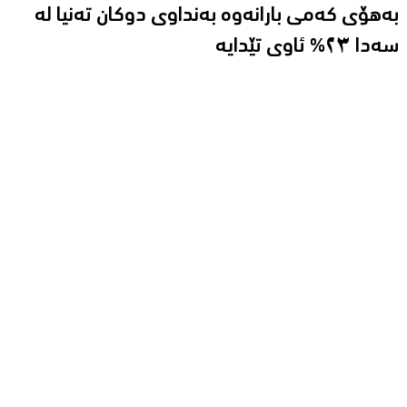
بەهۆى کەمى بارانەوە بەنداوى دوکان تەنیا لە
سەدا ٢٣% ئاوى تێدایە