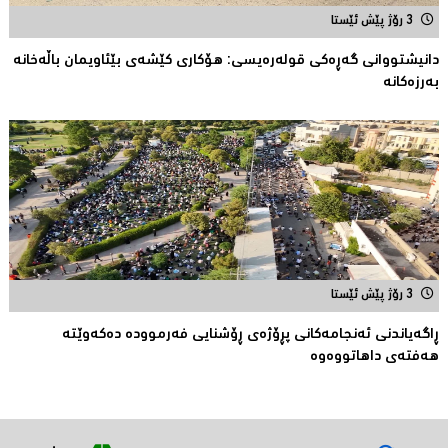
3 رۆژ پێش ئێستا
دانیشتووانى گەڕەكی قولەرەیسی: هۆکارى کێشەى بێئاویمان باڵەخانە
بەرزەكانە
3 رۆژ پێش ئێستا
ڕاگەیاندنی ئەنجامەكانی پڕۆژەی ڕۆشنایی فەرموودە دەکەوێتە
هەفتەی داهاتووەوە