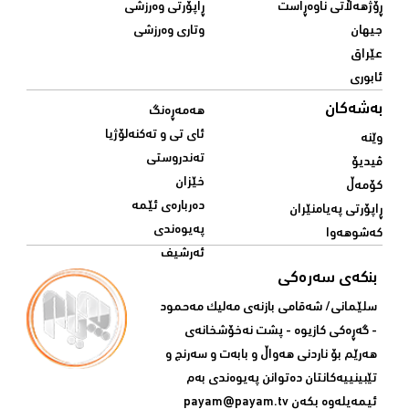
ڕۆژهەڵاتی ناوەڕاست
ڕاپۆرتی وەرزشی
جیهان
وتاری وەرزشی
عێراق
ئابوری
بەشەکان
هەمەڕەنگ
ئای تی و تەکنەلۆژیا
وێنە
تەندروستی
ڤیدیۆ
خێزان
کۆمەڵ
دەربارەی ئێمە
ڕاپۆرتی پەیامنێران
پەیوەندی
کەشوهەوا
ئەرشیف
بنکەی سەرەکی
سلێمانی/ شه‌قامی بازنه‌ی مه‌لیک مه‌حمود
- گه‌ڕه‌کی کازیوه‌ - پشت نه‌خۆشخانه‌ی‌
هه‌رێم بۆ ناردنی‌ هه‌واڵ و بابه‌ت و سه‌رنج و
تێبینییه‌كانتان ده‌توانن په‌یوه‌ندی‌ به‌م
ئیمه‌یله‌وه‌ بكه‌ن
payam@payam.tv