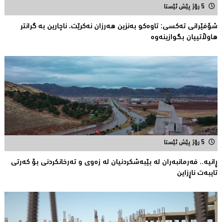
5 رۆژ پێش ئێستا
شۆفێرانى تەکسى: تاوەکو بەنزین هەرزان نەکرێت، ناچارین بە گرانتر
هاوڵاتییان بگوازینەوە
5 رۆژ پێش ئێستا
ڕانیە.. فەرمانبەران لە بێبەشکردنیان لە زەوى و تەرخانکردنى بۆ کەرتى
تایبەت ناڕزاین