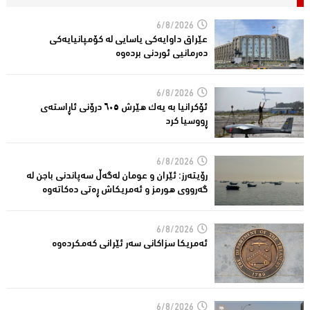
6/8/2026
عێراق داوایەکی یاسایی لە کۆمپانیایه‌كی
دەرمانیى ئوردنی بردەوە
6/8/2026
ئۆکرانیا بە یەک هێرش ٦٠٥ درۆنی ئاڕاستەى
ڕووسیا کرد
6/8/2026
رۆیتەرز: ئێران و عومان لەگەڵ سەپاندنی باجن لە
گەرووی هورمز و ئەمریکاش ڕەتی دەکاتەوە
6/8/2026
ئه‌مریكا سزاكانی سه‌ر ئێرانی كه‌مكرده‌وه‌
6/8/2026