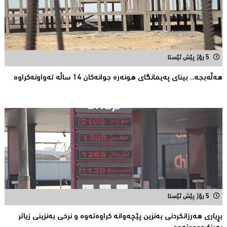
5 رۆژ پێش ئێستا
هەڵەبجە.. بینای پەیمانگای هونەرە جوانەكان 14 ساڵە تەواونەکراوە
5 رۆژ پێش ئێستا
بڕیارى هەرزانکردنى بەنزین پێچەوانە کراوەتەوە و نرخى بەنزینى زیاتر