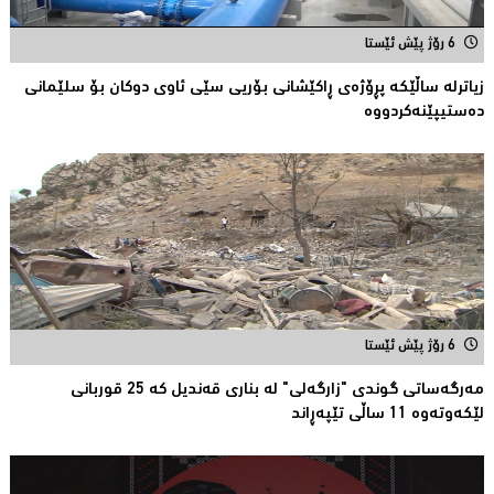
6 رۆژ پێش ئێستا
زیاترلە ساڵێکە پڕۆژەی ڕاكێشانی بۆریی سێی ئاوی دوكان بۆ سلێمانی
دەستیپێنەکردووە
6 رۆژ پێش ئێستا
مەرگەساتی گوندی "زارگەلی" لە بناری قەندیل کە 25 قوربانى
لێکەوتەوە 11 ساڵى تێپەڕاند