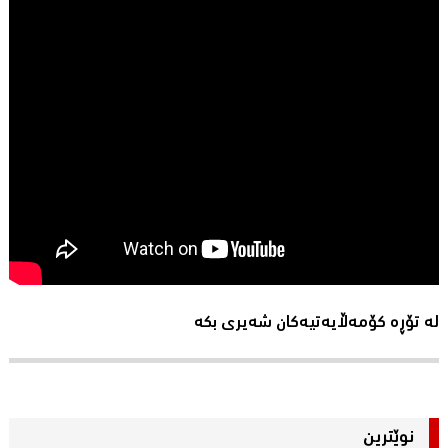
لە تۆڕە کۆمەڵایەتیەکان شەیری بکە
نوێترین