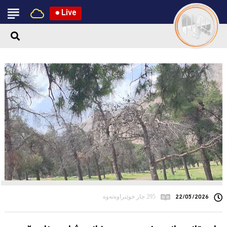
●
Live
22/05/2026
295 جار خوێنراوەتەوە