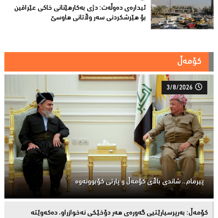
ئیدارەى دەوڵەت: دژى بەکارهێنانى خاکی عێراقین
بۆ هێرشکردنى سەر وڵاتانی هاوسێ
کۆمەڵ
3/8/2026
پیرمام.. شاندی باڵای كۆمه‌ڵ و پارتی كۆبوونه‌وه‌
كۆمەڵ: بەرپرسیارێتیی گەورەی هەر دۆخێکی نەخوازراو، دەكەوێتە