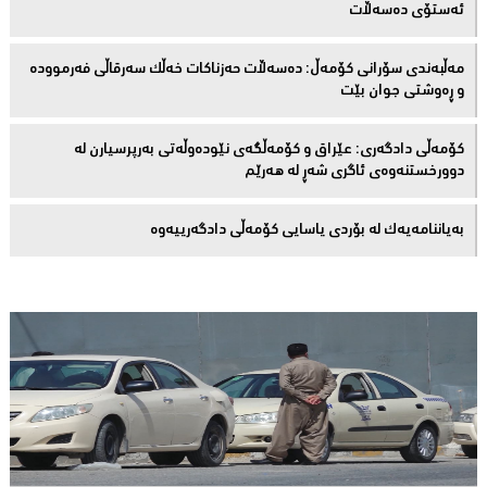
ئەستۆی دەسەڵات
مەڵبەندى سۆرانى کۆمەڵ: دەسەڵات حەزناکات خەڵک سەرقاڵى فەرموودە
و ڕەوشتى جوان بێت
کۆمەڵى دادگەرى: عێراق و كۆمەڵگەی نێودەوڵەتی بەرپرسیارن لە
دوورخستنەوەى ئاگری شەڕ لە هەرێم
بەیاننامەیەک لە بۆردی یاسایی کۆمەڵی دادگەرییەوە