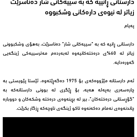
دارستانی ڕانییە كە بە سییەكانی شار دەناسرێت
زیاتر لە نیوەی دارەکانى وشكبووە
پەیام
دارستانی ڕانیە كە بە "سییەكانی شار" دەناسرێت، بەهۆی وشكبوونی
زیاتر لە 60%ی درەختەكانیەوە لەبەردەم مەترسییەكی ژینگەیی
گەورەدایە.
ئەم دارستانە مێژووەكەی بۆ 1975 دەگەڕێتەوە، ئێستا پێویستی بە
چارەسەری بەپەلە هەیە، بۆ ڕێگری لە بوونی دارستانەكە بە
"گۆڕستانی درەختەكان"، بیر لە بڕینەوەی درەختە وشكەكان و دووبارە
چاندنەوەی نەمام دەكەنەوە تاكو ژینگەی ناوچەكە ڕزگار بكرێت.