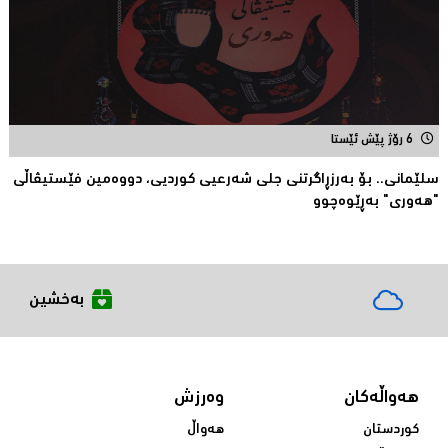
6 رۆژ پێش ئێستا
سلێمانی.. بۆ بەرزڕاگرتنی جلی شەرعیی كوردیی، دووەمین فێستیڤاڵی
"هەوری" بەڕێوەچوو
بەخشین
هەواڵەکان
وەرزش
کوردستان
هەواڵ