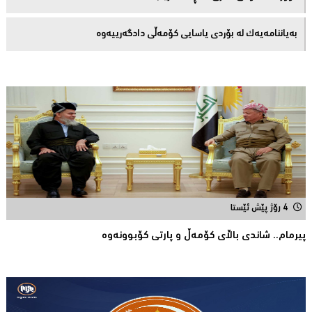
بەیاننامەیەک لە بۆردی یاسایی کۆمەڵی دادگەرییەوە
4 رۆژ پێش ئێستا
پیرمام.. شاندی باڵای كۆمه‌ڵ و پارتی كۆبوونه‌وه‌