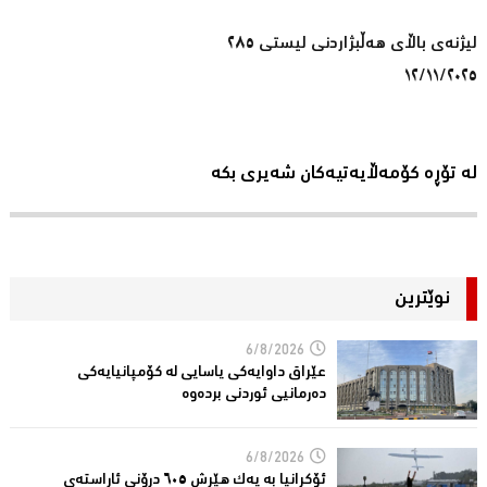
لیژنەی باڵای هەڵبژاردنی لیستی ٢٨٥
١٢/١١/٢٠٢٥
لە تۆڕە کۆمەڵایەتیەکان شەیری بکە
نوێترین
6/8/2026
عێراق داوایەکی یاسایی لە کۆمپانیایه‌كی
دەرمانیى ئوردنی بردەوە
6/8/2026
ئۆکرانیا بە یەک هێرش ٦٠٥ درۆنی ئاڕاستەى