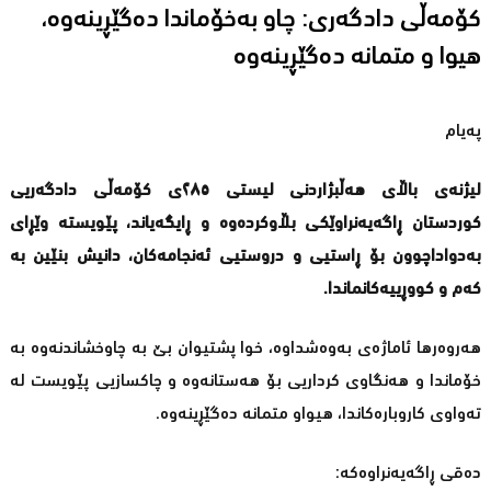
کۆمەڵی دادگەری: چاو بەخۆماندا دەگێڕینەوە،
هیوا و متمانە دەگێڕینەوە
پەیام
لیژنەی باڵای هەڵبژاردنی لیستی ٢٨٥ی کۆمەڵی دادگەریی
کوردستان ڕاگەیەنراوێکی بڵاوکردەوە و ڕایگەیاند، پێویستە وێڕای
بەدواداچوون بۆ ڕاستیی و دروستیی ئەنجامەکان، دانیش بنێین بە
كەم و كووڕییەكانماندا.
هەروەرها ئاماژەى بەوەشداوە، خوا پشتیوان بێ بە چاوخشاندنەوە بە
خۆماندا و هەنگاوی کرداریی بۆ هەستانەوە و چاکسازیی پێویست لە
تەواوی کاروبارەکاندا، هیواو متمانە دەگێڕینەوە.
دەقی ڕاگەیەنراوەکە: