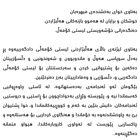
بەناوی خوای بەخشندەی میهرەبان
خوشکان و برایان لە هەموو بازنەکانی هەڵبژاردن.
دەنگدەرانی خۆشەویستی لیستی کۆمەڵ.
بەناوی لیژنەی باڵای هەڵبژاردنی لیستی کۆمەڵی دادگەرییەوە پڕ
بەدڵ سوپاسی هەوڵ و ماندوبوون و شەونخونیی و دڵسۆزییتان
دەکەین بۆ پشتیوانیی کردن و سەرخستنتان بۆ لیستی کۆمەڵی
دادگەریی و، دڵسۆزیی و وەفادارییتان بەرز دەنرخێنین.
بێگومان ئەو ئەنجامەی بەدەستهاتوە، لە ئاستی چاوەڕوانیی
کەسماندا نیە و، پێویستە وێڕای بەدواداچوون بۆ ڕاستیی و دروستیی
ئەنجامەکان، دانیش بنێین بە كەم و كووڕییەكانماندا و، خوا پشتیوان
بێ بە چاوخشاندنەوە بە خۆماندا و هەنگاوی کرداریی بۆ هەستانەوە و
چاکسازیی پێویست لە تەواوی کاروبارەکاندا، هیواو متمانە
دەگێڕینەوە..