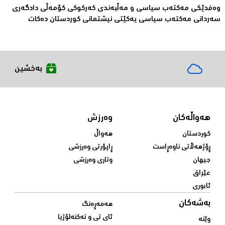
وەفدێکی مەکتەب سیاسی و مەڵبەندی کەرکوکی کۆمەڵی دادگەری
سەردانی مەکتەب سیاسی یەکێتی نیشتمانی کوردستان دەکات
بەخشین
هەواڵەکان
وەرزش
کوردستان
هەواڵ
ڕۆژهەڵاتی ناوەڕاست
ڕاپۆرتی وەرزشی
جیهان
وتاری وەرزشی
عێراق
ئابوری
بەشەکان
هەمەڕەنگ
ئای تی و تەکنەلۆژیا
وێنە