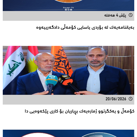
پێش 4 هەفتە
بەیاننامەیەک لە بۆردی یاسایی کۆمەڵی دادگەرییەوە
20/06/2026
كۆمەڵ و یەكگرتوو ژمارەیەك بڕیاریان بۆ كاری پێكەوەیی دا