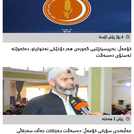
6 رۆژ پێش ئێستا
كۆمەڵ: بەرپرسیارێتیی گەورەی هەر دۆخێکی نەخوازراو، دەكەوێتە
ئەستۆی دەسەڵات
پێش 2 هەفتە
مەڵبەندى سۆرانى کۆمەڵ: دەسەڵات حەزناکات خەڵک سەرقاڵى