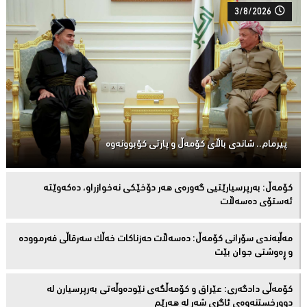
3/8/2026
پیرمام.. شاندی باڵای كۆمه‌ڵ و پارتی كۆبوونه‌وه‌
كۆمەڵ: بەرپرسیارێتیی گەورەی هەر دۆخێکی نەخوازراو، دەكەوێتە
ئەستۆی دەسەڵات
مەڵبەندى سۆرانى کۆمەڵ: دەسەڵات حەزناکات خەڵک سەرقاڵى فەرموودە
و ڕەوشتى جوان بێت
کۆمەڵى دادگەرى: عێراق و كۆمەڵگەی نێودەوڵەتی بەرپرسیارن لە
دوورخستنەوەى ئاگری شەڕ لە هەرێم