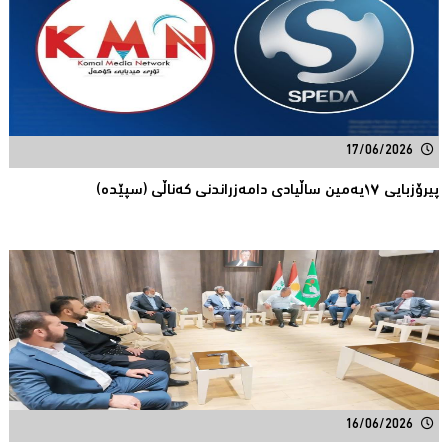
17/06/2026
پیرۆزبایی ١٧یەمین ساڵیادی دامەزراندنی کەناڵی (سپێدە)
16/06/2026