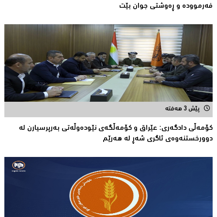
فەرموودە و ڕەوشتى جوان بێت
پێش 3 هەفتە
کۆمەڵى دادگەرى: عێراق و كۆمەڵگەی نێودەوڵەتی بەرپرسیارن لە
دوورخستنەوەى ئاگری شەڕ لە هەرێم