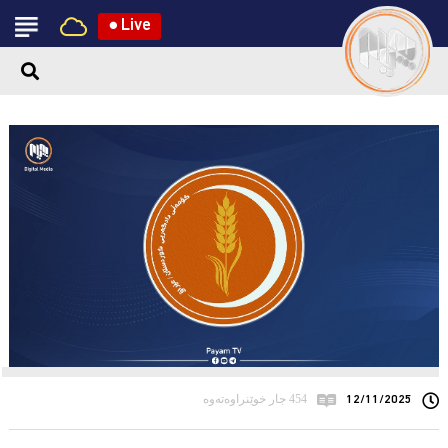
●
Live
12/11/2025
454 جار خوێنراوەتەوە