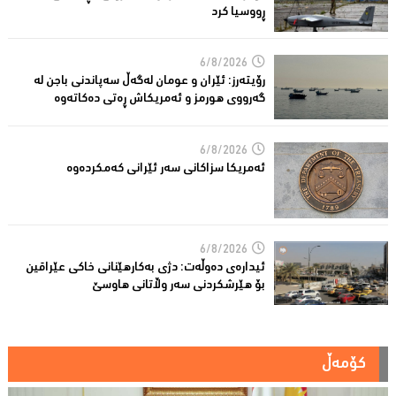
ڕووسیا کرد
6/8/2026
رۆیتەرز: ئێران و عومان لەگەڵ سەپاندنی باجن لە
گەرووی هورمز و ئەمریکاش ڕەتی دەکاتەوە
6/8/2026
ئه‌مریكا سزاكانی سه‌ر ئێرانی كه‌مكرده‌وه‌
6/8/2026
ئیدارەى دەوڵەت: دژى بەکارهێنانى خاکی عێراقین
بۆ هێرشکردنى سەر وڵاتانی هاوسێ
کۆمەڵ