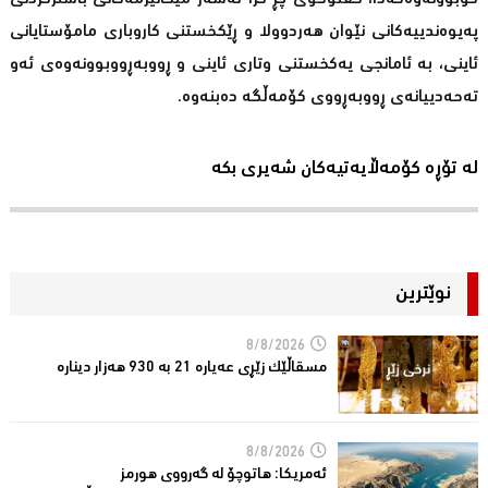
پەیوەندییەکانی نێوان هەردوولا و ڕێکخستنی کاروباری مامۆستایانی
ئاینی، بە ئامانجی یەکخستنی وتاری ئاینی و ڕووبەڕووبوونەوەی ئەو
تەحەدییانەی ڕووبەڕووی کۆمەڵگە دەبنەوە.
لە تۆڕە کۆمەڵایەتیەکان شەیری بکە
نوێترین
8/8/2026
مسقاڵێک زێڕی عەیارە 21 بە 930 هەزار دینارە
8/8/2026
ئەمریكا: هاتوچۆ لە گەرووی هورمز