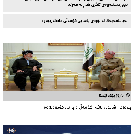
دوورخستنەوەى ئاگری شەڕ لە هەرێم
بەیاننامەیەک لە بۆردی یاسایی کۆمەڵی دادگەرییەوە
5 رۆژ پێش ئێستا
پیرمام.. شاندی باڵای كۆمه‌ڵ و پارتی كۆبوونه‌وه‌