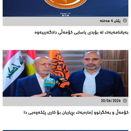
پێش 4 هەفتە
بەیاننامەیەک لە بۆردی یاسایی کۆمەڵی دادگەرییەوە
20/06/2026
كۆمەڵ و یەكگرتوو ژمارەیەك بڕیاریان بۆ كاری پێكەوەیی دا