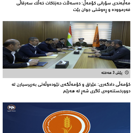
مەڵبەندى سۆرانى کۆمەڵ: دەسەڵات حەزناکات خەڵک سەرقاڵى
فەرموودە و ڕەوشتى جوان بێت
پێش 3 هەفتە
کۆمەڵى دادگەرى: عێراق و كۆمەڵگەی نێودەوڵەتی بەرپرسیارن لە
دوورخستنەوەى ئاگری شەڕ لە هەرێم