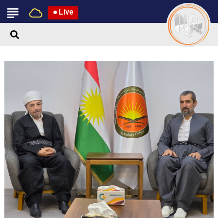
●
Live