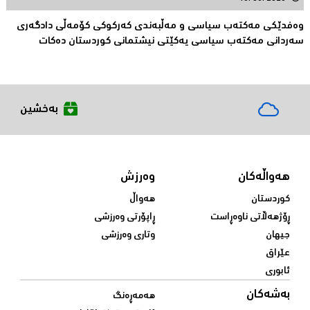
وەفدێکی مەکتەب سیاسی و مەڵبەندی کەرکوکی کۆمەڵی دادگەری
سەردانی مەکتەب سیاسی یەکێتی نیشتمانی کوردستان دەکات
بەخشین
هەواڵەکان
وەرزش
کوردستان
هەواڵ
ڕۆژهەڵاتی ناوەڕاست
ڕاپۆرتی وەرزشی
جیهان
وتاری وەرزشی
عێراق
ئابوری
بەشەکان
هەمەڕەنگ