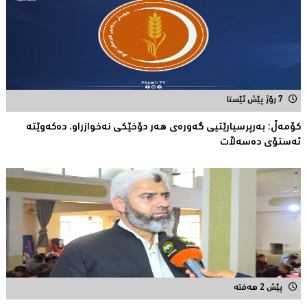
7 رۆژ پێش ئێستا
كۆمەڵ: بەرپرسیارێتیی گەورەی هەر دۆخێکی نەخوازراو، دەكەوێتە
ئەستۆی دەسەڵات
پێش 2 هەفتە