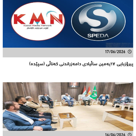
17/06/2026
پیرۆزبایی ١٧یەمین ساڵیادی دامەزراندنی کەناڵی (سپێدە)
16/06/2026