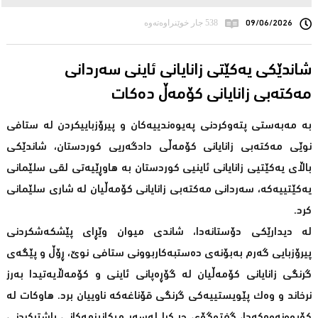
09/06/2026
538 جار خوێنراوەتەوە
شاندێكی یه‌كێتی زانایانی ئاینی سه‌ردانی
مه‌كته‌بی زانایانی كۆمه‌ڵ ده‌كات
بە مەبەستی پتەوکردنی پەیوەندییەکان و پیرۆزباییکردن لە ستافی
نوێی مەکتەبی زانایانی کۆمەڵی دادگەریی کوردستان، شاندێکی
باڵای یەکێتیی زانایانی ئاینیی کوردستان بە هاوڕێیەتی لقی سلێمانی
یەکێتییەکە، سەردانی مەکتەبی زانایانی کۆمەڵیان لە شاری سلێمانی
کرد.
لە دیدارێکی دۆستانەدا، شاندی میوان وێڕای پێشکەشکردنی
پیرۆزبایی گەرم بەبۆنەی دەستبەکاربوونی ستافی نوێ، ڕۆڵ و پێگەی
گرنگی زانایانی کۆمەڵیان لە گۆڕەپانی ئاینی و کۆمەڵایەتیدا بەرز
نرخاند و وەک پێویستییەکی گرنگی قۆناغەکە ناوییان برد. هاوکات لە
کۆبوونەوەکەدا، گفتوگۆی چڕ کرا لەسەر میکانیزمەکانی باشترکردنی