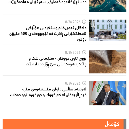
دەستپێبكاتەوە گەمارۆی سەر ئێران هەڵدەگیرێت
8/8/2026
دادگای ئەمریكا دروستكردنی هۆڵێكی
ئاهەنگگێڕانی ڕاگرت كە تێچووەكەی 400 ملیۆن
دۆلارە
8/8/2026
بۆری ئاوی دووکان - سلێمانی شکا و
چاککردنەوەکەشى سێ ڕۆژ دەخایەنێت
8/8/2026
ئەرشەد ساڵحی داواى هێشتنەوەى هێزە
فیدڕاڵییەکان لە كەركووك و دوزخورماتوو دەکات
کۆمەڵ