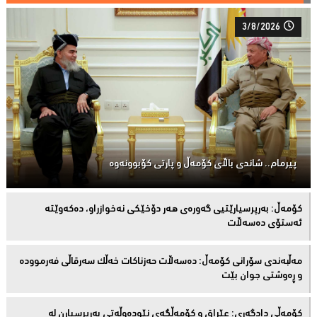
3/8/2026
پیرمام.. شاندی باڵای كۆمه‌ڵ و پارتی كۆبوونه‌وه‌
كۆمەڵ: بەرپرسیارێتیی گەورەی هەر دۆخێکی نەخوازراو، دەكەوێتە
ئەستۆی دەسەڵات
مەڵبەندى سۆرانى کۆمەڵ: دەسەڵات حەزناکات خەڵک سەرقاڵى فەرموودە
و ڕەوشتى جوان بێت
کۆمەڵى دادگەرى: عێراق و كۆمەڵگەی نێودەوڵەتی بەرپرسیارن لە