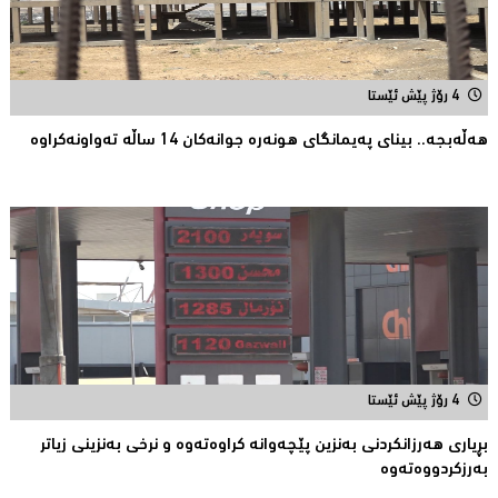
4 رۆژ پێش ئێستا
هەڵەبجە.. بینای پەیمانگای هونەرە جوانەكان 14 ساڵە تەواونەکراوە
4 رۆژ پێش ئێستا
بڕیارى هەرزانکردنى بەنزین پێچەوانە کراوەتەوە و نرخى بەنزینى زیاتر
بەرزکردووەتەوە