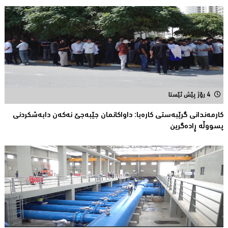
4 رۆژ پێش ئێستا
كارمەندانی گرێبەستی كارەبا: داواکانمان جێبەجێ نەکەن دابەشكردنی
پسووڵە ڕادەگرین