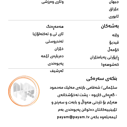
جیهان
وتاری وەرزشی
عێراق
ئابوری
بەشەکان
هەمەڕەنگ
ئای تی و تەکنەلۆژیا
وێنە
تەندروستی
ڤیدیۆ
خێزان
کۆمەڵ
دەربارەی ئێمە
ڕاپۆرتی پەیامنێران
پەیوەندی
کەشوهەوا
ئەرشیف
بنکەی سەرەکی
سلێمانی/ شه‌قامی بازنه‌ی مه‌لیک مه‌حمود
- گه‌ڕه‌کی کازیوه‌ - پشت نه‌خۆشخانه‌ی‌
هه‌رێم بۆ ناردنی‌ هه‌واڵ و بابه‌ت و سه‌رنج و
تێبینییه‌كانتان ده‌توانن په‌یوه‌ندی‌ به‌م
ئیمه‌یله‌وه‌ بكه‌ن
payam@payam.tv