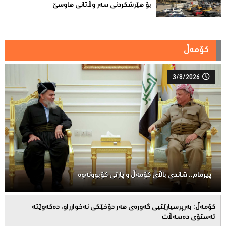
بۆ هێرشکردنى سەر وڵاتانی هاوسێ
کۆمەڵ
3/8/2026
پیرمام.. شاندی باڵای كۆمه‌ڵ و پارتی كۆبوونه‌وه‌
كۆمەڵ: بەرپرسیارێتیی گەورەی هەر دۆخێکی نەخوازراو، دەكەوێتە
ئەستۆی دەسەڵات