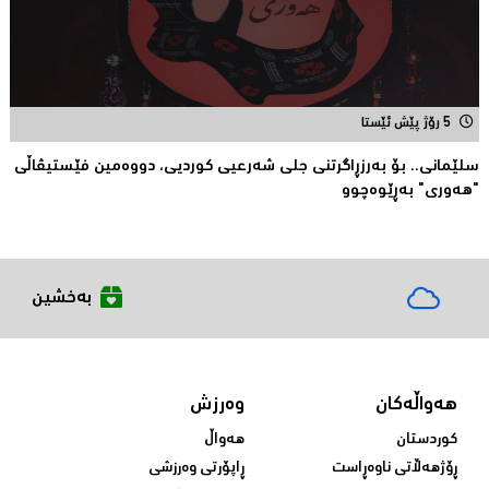
5 رۆژ پێش ئێستا
سلێمانی.. بۆ بەرزڕاگرتنی جلی شەرعیی كوردیی، دووەمین فێستیڤاڵی
"هەوری" بەڕێوەچوو
بەخشین
هەواڵەکان
وەرزش
کوردستان
هەواڵ
ڕۆژهەڵاتی ناوەڕاست
ڕاپۆرتی وەرزشی