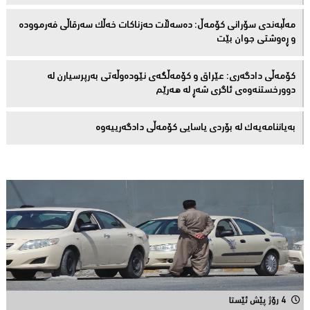
مەڵبەندى سۆرانى کۆمەڵ: دەسەڵات حەزناکات خەڵک سەرقاڵى فەرموودە
و ڕەوشتى جوان بێت
کۆمەڵى دادگەرى: عێراق و كۆمەڵگەی نێودەوڵەتی بەرپرسیارن لە
دوورخستنەوەى ئاگری شەڕ لە هەرێم
بەیاننامەیەک لە بۆردی یاسایی کۆمەڵی دادگەرییەوە
4 رۆژ پێش ئێستا