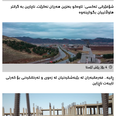
شۆفێرانى تەکسى: تاوەکو بەنزین هەرزان نەکرێت، ناچارین بە گرانتر
هاوڵاتییان بگوازینەوە
4 رۆژ پێش ئێستا
ڕانیە.. فەرمانبەران لە بێبەشکردنیان لە زەوى و تەرخانکردنى بۆ کەرتى
تایبەت ناڕزاین