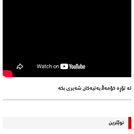
لە تۆڕە کۆمەڵایەتیەکان شەیری بکە
نوێترین