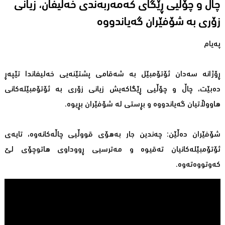
چاڵ و چۆڵیی ڕێگای كەمەربەندی خەلیفان، زیانى
زۆرى بە شۆفێران گەیاندووە
پەیام
ڕۆژانە سەدان ئۆتۆمبێل بە شەقامی پشتێنەیی خەلیفاندا تێپەڕ
دەبێت، چاڵ و چۆڵیی ڕێگاكەیش زیانی زۆری بە ئۆتۆمبێلەكانی
هاووڵاتیان گەیاندووە و بڕستی لە شۆفێران بڕیوە.
شۆفێران دەڵێن: چەندین جار بەهۆی قووڵیی چاڵەكانەوە، تایەی
ئۆتۆمبێلەكانیان تەقیوە و مەترسیی ڕووداوی هاتوچۆی لێ
كەوتووەتەوە.