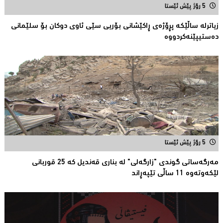
5 رۆژ پێش ئێستا
زیاترلە ساڵێکە پڕۆژەی ڕاكێشانی بۆریی سێی ئاوی دوكان بۆ سلێمانی
دەستیپێنەکردووە
5 رۆژ پێش ئێستا
مەرگەساتی گوندی "زارگەلی" لە بناری قەندیل کە 25 قوربانى
لێکەوتەوە 11 ساڵى تێپەڕاند