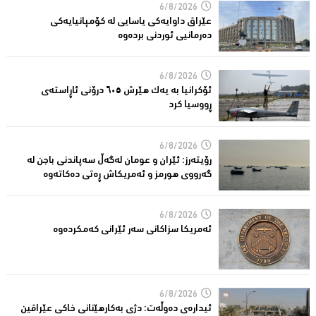
6/8/2026
عێراق داوایەکی یاسایی لە کۆمپانیایه‌كی
دەرمانیى ئوردنی بردەوە
6/8/2026
ئۆکرانیا بە یەک هێرش ٦٠٥ درۆنی ئاڕاستەى
ڕووسیا کرد
6/8/2026
رۆیتەرز: ئێران و عومان لەگەڵ سەپاندنی باجن لە
گەرووی هورمز و ئەمریکاش ڕەتی دەکاتەوە
6/8/2026
ئه‌مریكا سزاكانی سه‌ر ئێرانی كه‌مكرده‌وه‌
6/8/2026
ئیدارەى دەوڵەت: دژى بەکارهێنانى خاکی عێراقین