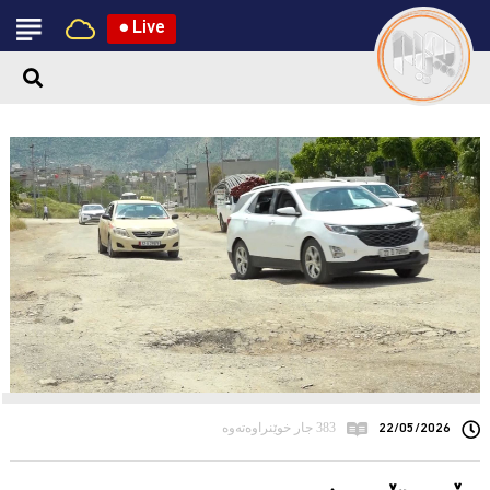
●
Live
22/05/2026
383 جار خوێنراوەتەوە