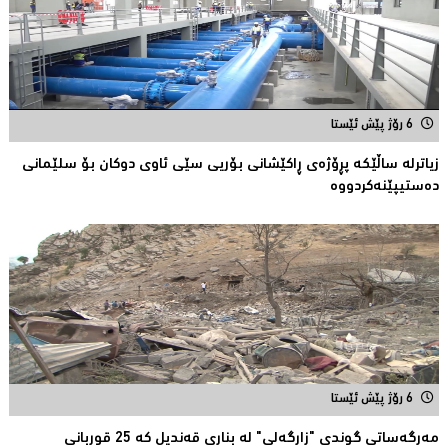
6 رۆژ پێش ئێستا
زیاترلە ساڵێکە پڕۆژەی ڕاكێشانی بۆریی سێی ئاوی دوكان بۆ سلێمانی
دەستیپێنەکردووە
6 رۆژ پێش ئێستا
مەرگەساتی گوندی "زارگەلی" لە بناری قەندیل کە 25 قوربانى