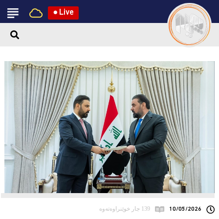
●
Live
10/05/2026
139 جار خوێنراوەتەوە