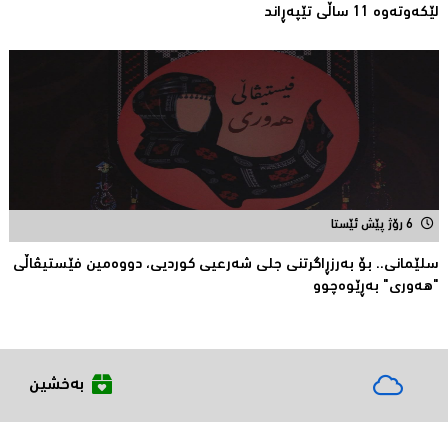
لێکەوتەوە 11 ساڵى تێپەڕاند
6 رۆژ پێش ئێستا
سلێمانی.. بۆ بەرزڕاگرتنی جلی شەرعیی كوردیی، دووەمین فێستیڤاڵی
"هەوری" بەڕێوەچوو
بەخشین