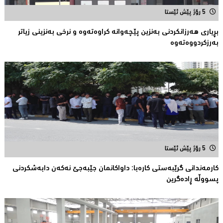
5 رۆژ پێش ئێستا
بڕیارى هەرزانکردنى بەنزین پێچەوانە کراوەتەوە و نرخى بەنزینى زیاتر
بەرزکردووەتەوە
5 رۆژ پێش ئێستا
كارمەندانی گرێبەستی كارەبا: داواکانمان جێبەجێ نەکەن دابەشكردنی
پسووڵە ڕادەگرین