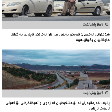
5 رۆژ پێش ئێستا
شۆفێرانى تەکسى: تاوەکو بەنزین هەرزان نەکرێت، ناچارین بە گرانتر
هاوڵاتییان بگوازینەوە
5 رۆژ پێش ئێستا
ڕانیە.. فەرمانبەران لە بێبەشکردنیان لە زەوى و تەرخانکردنى بۆ کەرتى
تایبەت ناڕزاین