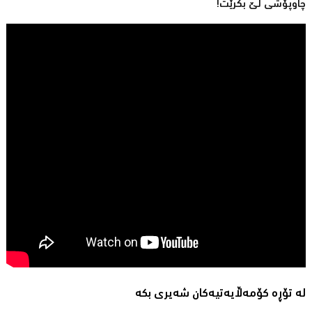
چاوپۆشی لێ بكرێت!
لە تۆڕە کۆمەڵایەتیەکان شەیری بکە