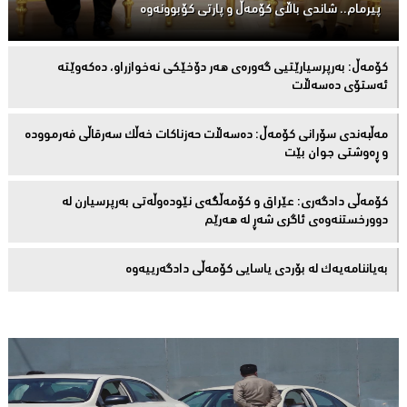
پیرمام.. شاندی باڵای كۆمه‌ڵ و پارتی كۆبوونه‌وه‌
كۆمەڵ: بەرپرسیارێتیی گەورەی هەر دۆخێکی نەخوازراو، دەكەوێتە
ئەستۆی دەسەڵات
مەڵبەندى سۆرانى کۆمەڵ: دەسەڵات حەزناکات خەڵک سەرقاڵى فەرموودە
و ڕەوشتى جوان بێت
کۆمەڵى دادگەرى: عێراق و كۆمەڵگەی نێودەوڵەتی بەرپرسیارن لە
دوورخستنەوەى ئاگری شەڕ لە هەرێم
بەیاننامەیەک لە بۆردی یاسایی کۆمەڵی دادگەرییەوە