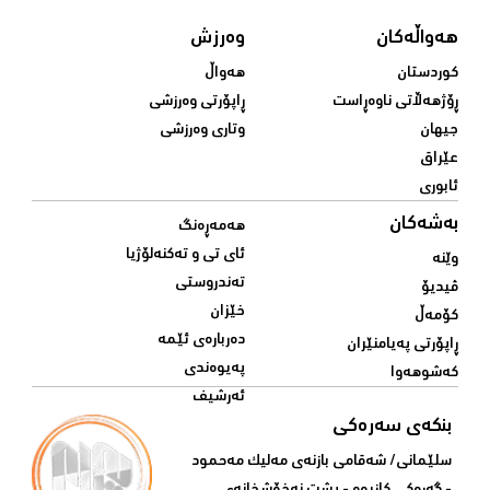
هەواڵەکان
وەرزش
کوردستان
هەواڵ
ڕۆژهەڵاتی ناوەڕاست
ڕاپۆرتی وەرزشی
جیهان
وتاری وەرزشی
عێراق
ئابوری
بەشەکان
هەمەڕەنگ
ئای تی و تەکنەلۆژیا
وێنە
تەندروستی
ڤیدیۆ
خێزان
کۆمەڵ
دەربارەی ئێمە
ڕاپۆرتی پەیامنێران
پەیوەندی
کەشوهەوا
ئەرشیف
بنکەی سەرەکی
سلێمانی/ شه‌قامی بازنه‌ی مه‌لیک مه‌حمود