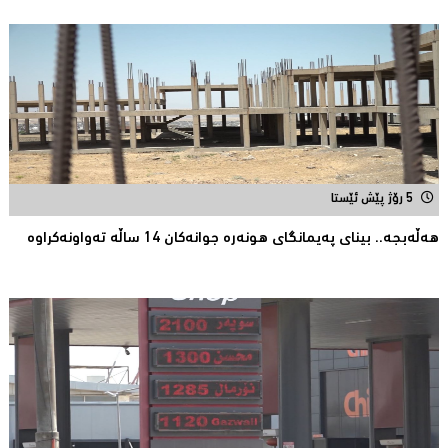
5 رۆژ پێش ئێستا
هەڵەبجە.. بینای پەیمانگای هونەرە جوانەكان 14 ساڵە تەواونەکراوە