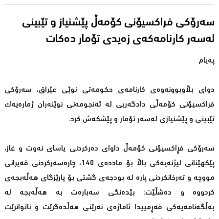
سەرۆكی فراكسیۆنی كۆمەڵ پێشنیاز و تێبینی
لەسەر كارنامەکەى زەیدی تۆمار دەكات
پەیام
دوای بڵاوبوونەوەی كارنامەی حكومەتی نوێی عێراق، سەرۆكی
فراكسیۆنی كۆمەڵی دادگەریی لە ئەنجومەنی نوێنەران ژمارەیەك
تێبینی و پێشنیازی لەسەر تۆمار و پێشكەش كرد.
سەرۆكی فڕاكسیۆنی كۆمەڵ داوای دەركردنی یاسای نەوت و غاز،
پێكهێنانی لیژنەیەكی باڵا بۆ ماددەی 140، چارەسەركردنی قەیرانی
مووچە و تەرخانكردنی پارە لە بودجەی گشتی بۆ پارێزگای هەڵەبجەی
كردووە و دەشڵێت: بێدەنگی سەبارەت بە هەڵەبجە لە
بەڵگەنامەیەكی فەڕمییدا ئاماژەی نەرێنی هەڵدەگرێت و ناتوانرێت