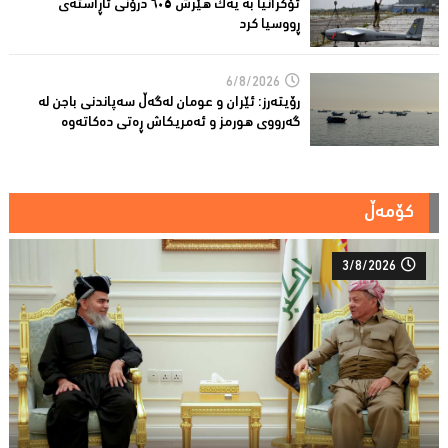
ئۆکرانیا بە یەک هێرش ٦٠٥ درۆنی ئاڕاستەى
ڕووسیا کرد
6/8/2026
رۆیتەرز: ئێران و عومان لەگەڵ سەپاندنی باجن لە
گەرووی هورمز و ئەمریکاش ڕەتی دەکاتەوە
کۆمەڵ
3/8/2026