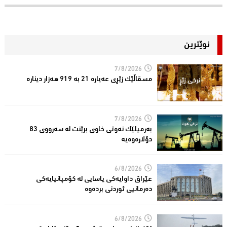
نوێترین
7/8/2026
مسقاڵێک زێڕی عەیارە 21 بە 919 هەزار دینارە
7/8/2026
بەرمیلێک نەوتى خاوى برێنت لە سەرووى 83
دۆلارەوەیە
6/8/2026
عێراق داوایەکی یاسایی لە کۆمپانیایه‌كی
دەرمانیى ئوردنی بردەوە
6/8/2026