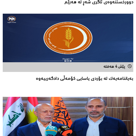
دوورخستنەوەى ئاگری شەڕ لە هەرێم
پێش 4 هەفتە
بەیاننامەیەک لە بۆردی یاسایی کۆمەڵی دادگەرییەوە