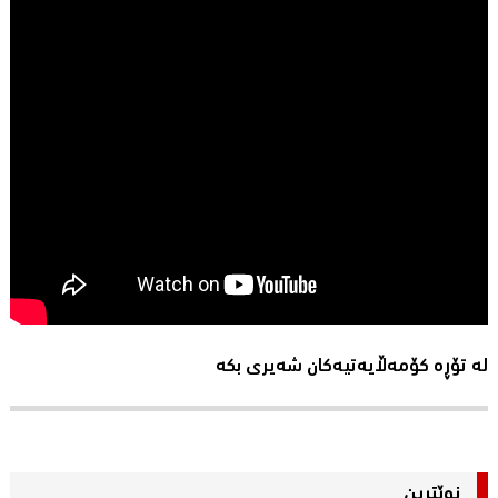
لە تۆڕە کۆمەڵایەتیەکان شەیری بکە
نوێترین