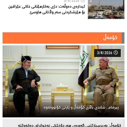
6/8/2026
ئیدارەى دەوڵەت: دژى بەکارهێنانى خاکی عێراقین
بۆ هێرشکردنى سەر وڵاتانی هاوسێ
کۆمەڵ
3/8/2026
پیرمام.. شاندی باڵای كۆمه‌ڵ و پارتی كۆبوونه‌وه‌
كۆمەڵ: بەرپرسیارێتیی گەورەی هەر دۆخێکی نەخوازراو، دەكەوێتە