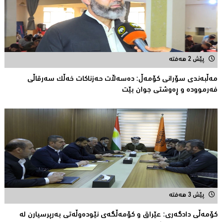
پێش 2 هەفتە
مەڵبەندى سۆرانى کۆمەڵ: دەسەڵات حەزناکات خەڵک سەرقاڵى
فەرموودە و ڕەوشتى جوان بێت
پێش 3 هەفتە
کۆمەڵى دادگەرى: عێراق و كۆمەڵگەی نێودەوڵەتی بەرپرسیارن لە