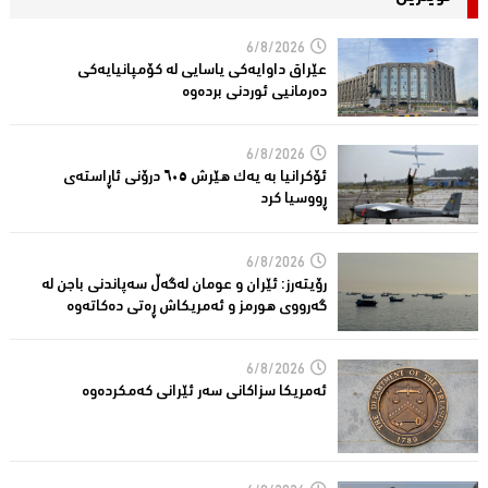
6/8/2026
عێراق داوایەکی یاسایی لە کۆمپانیایه‌كی
دەرمانیى ئوردنی بردەوە
6/8/2026
ئۆکرانیا بە یەک هێرش ٦٠٥ درۆنی ئاڕاستەى
ڕووسیا کرد
6/8/2026
رۆیتەرز: ئێران و عومان لەگەڵ سەپاندنی باجن لە
گەرووی هورمز و ئەمریکاش ڕەتی دەکاتەوە
6/8/2026
ئه‌مریكا سزاكانی سه‌ر ئێرانی كه‌مكرده‌وه‌