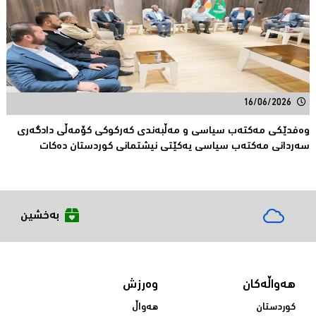
16/06/2026
وەفدێکی مەکتەب سیاسی و مەڵبەندی کەرکوکی کۆمەڵی دادگەری
سەردانی مەکتەب سیاسی یەکێتی نیشتمانی کوردستان دەکات
بەخشین
هەواڵەکان
وەرزش
کوردستان
هەواڵ