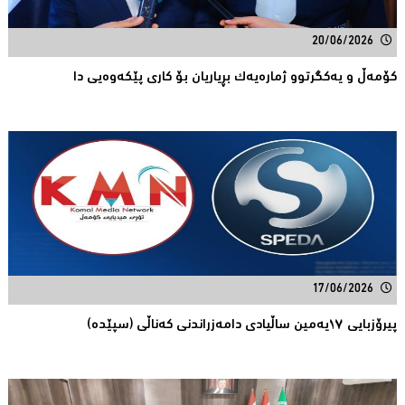
20/06/2026
كۆمەڵ و یەكگرتوو ژمارەیەك بڕیاریان بۆ كاری پێكەوەیی دا
17/06/2026
پیرۆزبایی ١٧یەمین ساڵیادی دامەزراندنی کەناڵی (سپێدە)