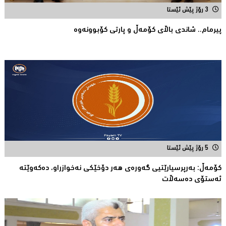
3 رۆژ پێش ئێستا
پیرمام.. شاندی باڵای كۆمه‌ڵ و پارتی كۆبوونه‌وه‌
5 رۆژ پێش ئێستا
كۆمەڵ: بەرپرسیارێتیی گەورەی هەر دۆخێکی نەخوازراو، دەكەوێتە
ئەستۆی دەسەڵات