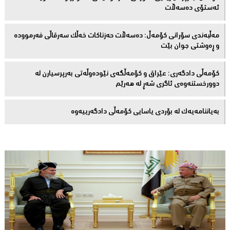
ئەستۆی دەسەڵات
مەڵبەندى سۆرانى کۆمەڵ: دەسەڵات حەزناکات خەڵک سەرقاڵى فەرموودە
و ڕەوشتى جوان بێت
کۆمەڵى دادگەرى: عێراق و كۆمەڵگەی نێودەوڵەتی بەرپرسیارن لە
دوورخستنەوەى ئاگری شەڕ لە هەرێم
بەیاننامەیەک لە بۆردی یاسایی کۆمەڵی دادگەرییەوە