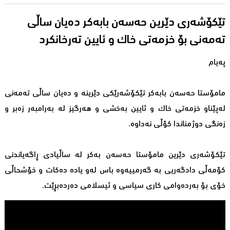
تێكۆشەری دێرین حەسەن بابەكر دەیان ساڵی
تەمەنی بۆ خزمەتی خاك و ئایین تەرخانکرد
پەیام
مامۆستا حەسەن بابەكر تێكۆشەرێكی دێرینە و دەیان ساڵی تەمەنی
لەپێناو خزمەتی خاك و ئایین بەخشی و هەرگیز لە بەرامبەر زەبر و
زەنگی دوژمناندا كۆڵی نەداوە.
تێكۆشەری دێرین مامۆستا حەسەن بەكر لە ساڵیادی ڕاگەیاندنی
كۆمەڵی دادگەریی بە گەرمییەوە باس لەو یادە دەكات و خۆشحاڵی
خۆی بۆ بەردەوامی كاری سیاسی و ئیسلامی دەردەبڕێت.