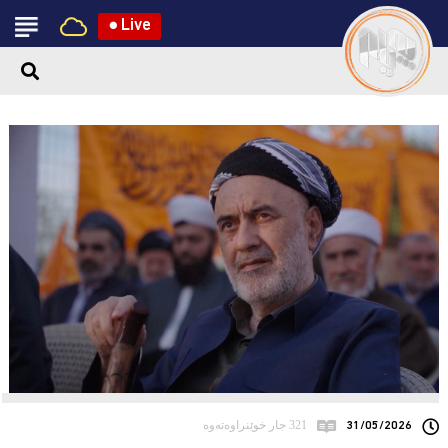
●
Live
31/05/2026
321 جار خوێنراوەتەوە