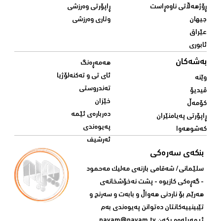
ڕۆژهەڵاتی ناوەڕاست
ڕاپۆرتی وەرزشی
جیهان
وتاری وەرزشی
عێراق
ئابوری
بەشەکان
هەمەڕەنگ
ئای تی و تەکنەلۆژیا
وێنە
تەندروستی
ڤیدیۆ
خێزان
کۆمەڵ
دەربارەی ئێمە
ڕاپۆرتی پەیامنێران
پەیوەندی
کەشوهەوا
ئەرشیف
بنکەی سەرەکی
سلێمانی/ شه‌قامی بازنه‌ی مه‌لیک مه‌حمود
- گه‌ڕه‌کی کازیوه‌ - پشت نه‌خۆشخانه‌ی‌
هه‌رێم بۆ ناردنی‌ هه‌واڵ و بابه‌ت و سه‌رنج و
تێبینییه‌كانتان ده‌توانن په‌یوه‌ندی‌ به‌م
ئیمه‌یله‌وه‌ بكه‌ن
payam@payam.tv