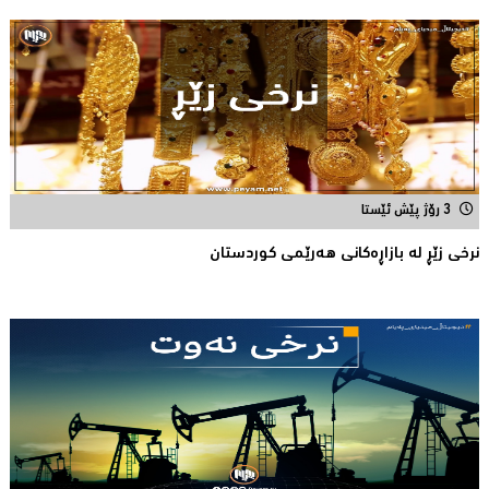
3 رۆژ پێش ئێستا
نرخی زێڕ له‌ بازاڕه‌كانی هه‌رێمی كوردستان