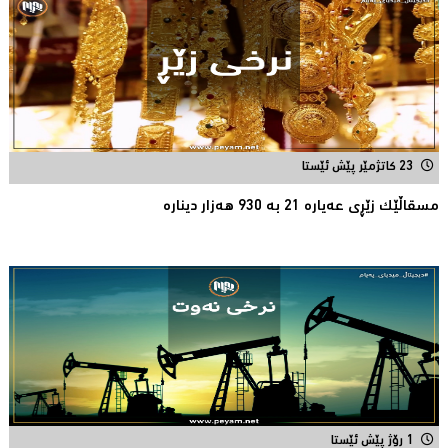
23 کاتژمێر پێش ئێستا
مسقاڵێک زێڕی عەیارە 21 بە 930 هەزار دینارە
1 رۆژ پێش ئێستا