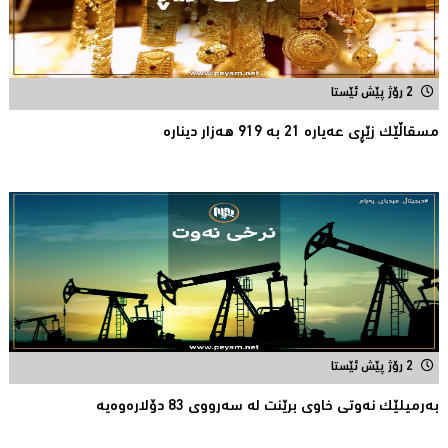
2 رۆژ پێش ئێستا
مسقاڵێک زێڕی عەیارە 21 بە 919 هەزار دینارە
2 رۆژ پێش ئێستا
بەرمیلێک نەوتى خاوى برێنت لە سەرووى 83 دۆلارەوەیە