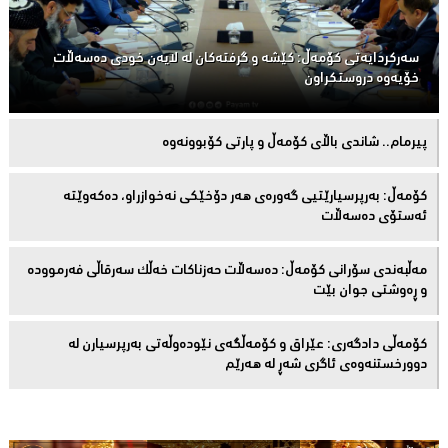
سەركردایەتی كۆمەڵ: كێشە و گرفتەكان لە لایەن خودی دەسەڵات
خۆیەوە دروستكراون
پیرمام.. شاندی باڵای كۆمه‌ڵ و پارتی كۆبوونه‌وه‌
كۆمەڵ: بەرپرسیارێتیی گەورەی هەر دۆخێکی نەخوازراو، دەكەوێتە
ئەستۆی دەسەڵات
مەڵبەندى سۆرانى کۆمەڵ: دەسەڵات حەزناکات خەڵک سەرقاڵى فەرموودە
و ڕەوشتى جوان بێت
کۆمەڵى دادگەرى: عێراق و كۆمەڵگەی نێودەوڵەتی بەرپرسیارن لە
دوورخستنەوەى ئاگری شەڕ لە هەرێم