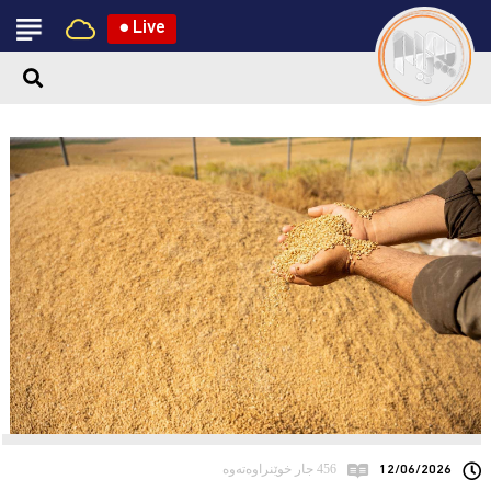
●
Live
12/06/2026
456 جار خوێنراوەتەوە