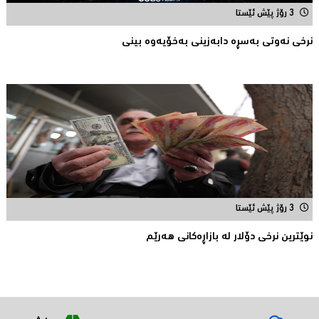
3 رۆژ پێش ئێستا
نرخی نه‌وتی به‌سڕه‌ دابه‌زینی به‌خۆیه‌وه‌ بینی
3 رۆژ پێش ئێستا
نوێترین نرخی دۆلار له‌ بازاڕه‌كانی هه‌رێم