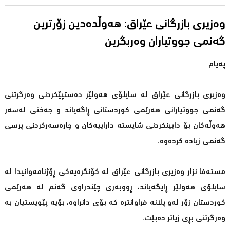
وەزیری بازرگانی عێراق: هەوڵدەدین زۆرترین
گەنمی جووتیاران وەربگرین
پەیام
وەزیری بازرگانی عێراق لە سایلۆی هەولێر دەستپێكردنی وەرگرتنی
گەنمی جووتیارانی هەرێمی كوردستانی ڕاگەیاند و جەختی لەسەر
هەوڵەكان بۆ دابینكردنی شایستە داراییەكان و چارەسەركردنی پرسی
گەنمی زیادە كردەوە.
مستەفا نزار وەزیری بازرگانی عێراق لە كۆنگرەیەكی ڕۆژنامەوانیدا لە
سایلۆی هەولێر ڕایگەیاند، ڕووبەری چێندراوی گەنم لە هەرێمی
كوردستان زۆر لەو پلانە فراوانترە كە بۆی دانراوە، بۆیە پێویستیان بە
وەرگرتنی بڕی زیاتر دەبێت.