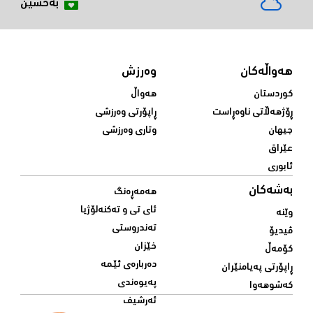
بەخشین
هەواڵەکان
وەرزش
کوردستان
هەواڵ
ڕۆژهەڵاتی ناوەڕاست
ڕاپۆرتی وەرزشی
جیهان
وتاری وەرزشی
عێراق
ئابوری
بەشەکان
هەمەڕەنگ
ئای تی و تەکنەلۆژیا
وێنە
تەندروستی
ڤیدیۆ
خێزان
کۆمەڵ
دەربارەی ئێمە
ڕاپۆرتی پەیامنێران
پەیوەندی
کەشوهەوا
ئەرشیف