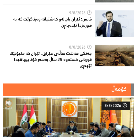
9/8/2026
ڤانس: ئێران باج له‌و كه‌شتیانه‌ وه‌رناگرێت كه‌ به‌
هورمزدا تێده‌په‌ڕن
8/8/2026
جەنگی هەشت ساڵەی عێراق ـ ئێران کە ملیۆنێک
قوربانى خستەوە 38 ساڵ بەسەر كۆتاییهاتنیدا
تێپەڕى
کۆمەڵ
8/8/2026