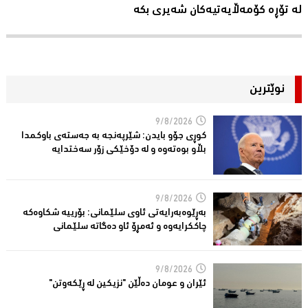
لە تۆڕە کۆمەڵایەتیەکان شەیری بکە
نوێترین
9/8/2026
کوڕی جۆو بایدن: شێرپەنجە بە جەستەی باوکمدا
بڵاو بوەتەوە و لە دۆخێکی زۆر سەختدایە
9/8/2026
بەڕێوەبەرایەتى ئاوی سلێمانى: بۆرییە شکاوەکە
چاککرایەوە و ئەمڕۆ ئاو دەگاتە سلێمانى
9/8/2026
ئێران و عومان دەڵێن "نزیکین لە ڕێکەوتن"