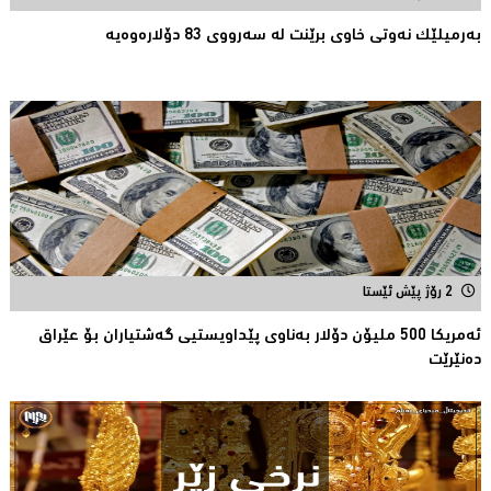
بەرمیلێک نەوتى خاوى برێنت لە سەرووى 83 دۆلارەوەیە
2 رۆژ پێش ئێستا
ئەمریكا 500 ملیۆن دۆلار بەناوى پێداویستیی گەشتیاران بۆ عێراق
دەنێرێت