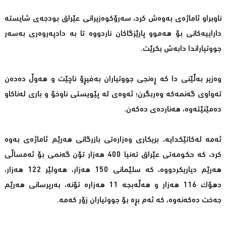
ناوبراو ئاماژەی بەوەش كرد، سەرۆكوەزیرانی عێراق بودجەی شایستە
داراییەكانی بۆ هەموو پارێزگاكان ناردووە تا بە دادپەروەری بەسەر
جووتیاراندا دابەش بكرێت.
وەزیر بەڵێنی دا كە ڕەنجی جووتیاران بەفیڕۆ ناچێت و هەوڵ دەدەن
تەواوی گەنمەكە وەربگرن؛ ئەوەی لە پێویستی ناوخۆ و باری لەناكاو
دەمێنێتەوە، هەناردەی دەكەن.
ئەمە لەكاتێكدایە، بریكاری وەزارەتی بازرگانی هەرێم ئاماژەی بەوە
كرد، كە حكومەتی عێراق تەنیا 400 هەزار تۆن گەنمی بۆ ئەمساڵی
هەرێم دیاریكردووە، كە سلێمانی 150 هەزار، هەولێر 122 هەزار،
دهۆك 116 هەزار و هەڵەبجە 11 هەزارە تۆنە، بەرپرسانی هەرێم
جەخت دەكەنەوە، كە ئەم بڕە بۆ جووتیاران زۆر كەمە.