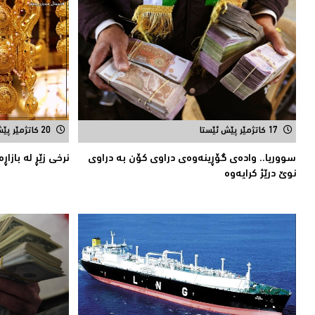
17 کاتژمێر پێش ئێستا
20 کاتژمێر پێش ئێستا
سووریا.. واده‌ی گۆڕینه‌وه‌ی دراوی كۆن به‌ دراوی
نرخى زێڕ له‌ بازاڕ
نوێ درێژ كرایه‌وه‌