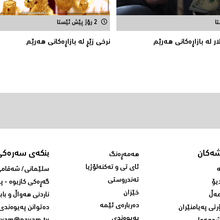
2 رۆژ پێش ئێستا
 له‌ بازاڕه‌كانی هه‌رێم
نرخى زێڕ له‌ بازاڕه‌كانی هه‌رێم
شەکان
بنکەی سەرەکی
هەمەڕەنگ
ئای تی و تەکنەلۆژیا
ە
سلێمانی/ شه‌قامی 
تەندروستی
یۆ
گه‌ڕه‌کی کازیوه‌ - 
خێزان
ەڵ
ناردنی‌ هه‌واڵ و باب
دەربارەی ئێمە
رتی پەیامنێران
ده‌توانن په‌یوه‌ندی‌
پەیوەندی