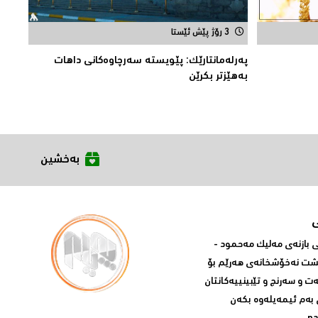
3 رۆژ پێش ئێستا
په‌رله‌مانتارێك: پێویسته‌ سه‌رچاوه‌كانی داهات
به‌هێزتر بكرێن
بەخشین
بازنه‌ی مه‌لیک مه‌حمود -
پشت نه‌خۆشخانه‌ی‌ هه‌رێم بۆ
ه‌ت و سه‌رنج و تێبینییه‌كانتان
 به‌م ئیمه‌یله‌وه‌ بكه‌ن