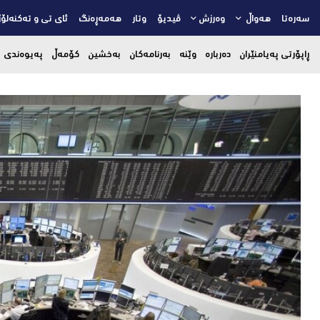
سەرەتا
هەواڵ
وەرزش
ڤیدیۆ
وتار
هەمەڕەنگ
ئای تی و تەکنەلۆژ
ڕاپۆرتی پەیامنێران
دەربارە
وێنە
بەرنامەکان
بەخشین
کۆمەڵ
پەیوەندی