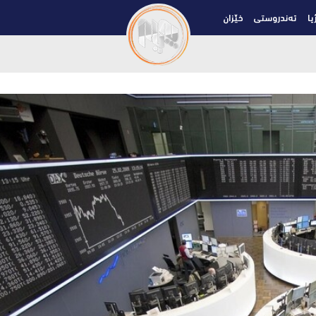
یا
تەندروستی
خێزان