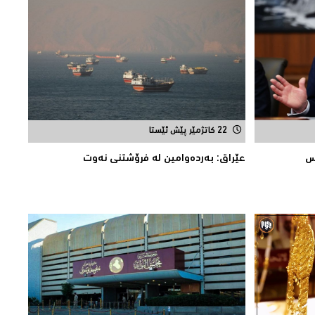
22 کاتژمێر پێش ئێستا
رس
عێراق: به‌رده‌وامین له‌ فرۆشتنی نه‌وت