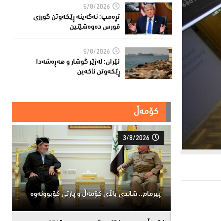
5/8/2026
تڕه‌مپ: نه‌گه‌ینه‌ ڕێكه‌وتن گورزی
قورس ده‌وه‌شێنین
5/8/2026
ئێران: له‌ژێر گوشار و هەڕەشەدا
ڕێکەوتن ناکەین
کۆمەڵ
3/8/2026
پیرمام.. شاندی باڵای كۆمه‌ڵ و پارتی كۆبوونه‌وه‌