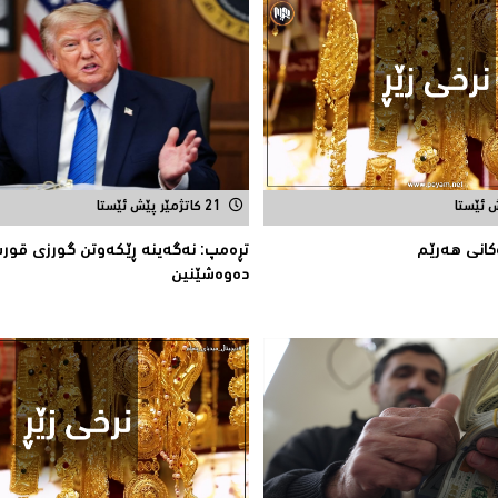
21 کاتژمێر پێش ئێستا
ه‌كانی هه‌رێم
تڕه‌مپ: نه‌گه‌ینه‌ ڕێكه‌وتن گورزی قو
ده‌وه‌شێنین