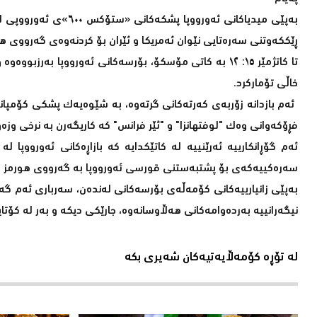
بەپێی میدیاکانی ئەور
ڕێککەوتنی سەرەتایی نێوان ئەمریکا و ئێران بۆ کردنەوەی گەرووی ه
خاڵی تۆمارکرد.
فڕۆکەوانی وەک "لوفتهانزا" و "ئێر فرانس" کە کاریگەرن بە نرخی وزەوە، بە ڕێژەی زیاتر لە 
سەرەکییەکەی بۆ پشتبەستنی قورسی ئەورووپا بە گەرووی هورمز دەگ
بەپێی زانیارییەکانی کۆمەڵەی بۆرسەکانی لەندەن، سەرباری ئەم گەش
نیگەرانییە بەردەوامەکانی هەڵاوسانەوە، جارێکی دیکە و بەر لە کۆتایی هاتنی ئەمساڵ ڕێژە
لە تۆڕە کۆمەڵایەتیەکان شەیری بکە