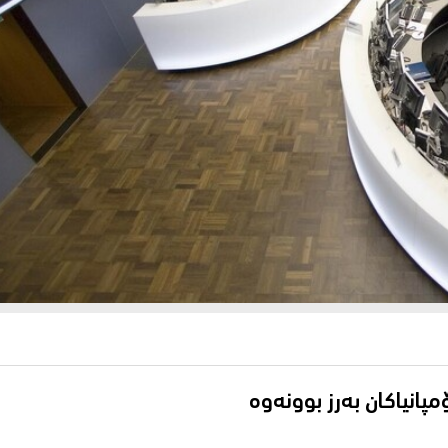
پانیاکان بەرز بوونەوە