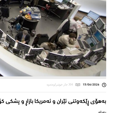
15/06/2026
304 جار خوێنراوەتەوە
بەهۆی ڕێکەوتنی ئێران و ئەمریکا بازاڕ و پشکی کۆم
پەیام