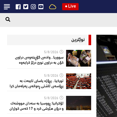
●
Live
نوێترین
5/8/2026
سووریا.. واده‌ی گۆڕینه‌وه‌ی دراوی
كۆن به‌ دراوی نوێ درێژ كرایه‌وه‌
5/8/2026
توركیا.. پڕۆژه‌ یاسای تایبه‌ت به‌
پڕۆسه‌ی ئاشتی ڕه‌وانه‌ی په‌رله‌مان كرا
5/8/2026
ئۆكرانیا: ڕووسیا به‌ سه‌دان مووشه‌ك
و درۆن هێرشی كرد و 17 كه‌س كوژران