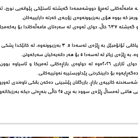
ووپا پشکەکانی «ستۆکس ٦٠٠»ی ئەورووپی لە مامەڵەکانی ئەمڕۆ دووشەممەدا گەیشتە ئاستێکی پێوانەیی
ورمز کە بووە هۆی بەرزبوونەوەی زۆربەی کەرتە دارایییەکان.
ئەم بازدانە زۆربەی کەرتەکانی گرتەوە، بە شێوەیەک پشکی کۆمپانیاکانی ئۆتۆمبێل بە ڕێژەی لەسەدا ٥. ٣ بەر
لەسەدا ٥ بۆ هەر دانەیەکیان سەرکەوتن.
ئەم گۆڕانکارییە ئەرێنییە لە کاتێکدایە کە بازاڕەکانی ئەورووپا لە دوای ئازاری ٢٠٢٦ەوە لە دواوەی بازاڕەکانی ئەمریکا
ەڕایەوە بۆ دابینکردنی پێداویستییە نەوتییەکانی.
ەسەندنە کاتییەی بازاڕ، بازرگانان پێشبینی دەکەن بانکی ناوەندی ئەو
ی سوود بە بڕی ٢٥ خاڵی بنەڕەتی دیکە بەرزبکاتەوە.