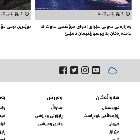
2 رۆژ پێش ئێستا
2 رۆژ پێش ئێستا
وه‌زاره‌تی نه‌وتی عێراق: دوای فرۆشتنی نه‌وت له‌
نوێترین نرخی دۆلار
به‌نده‌ره‌كان به‌رپرسیارێتیمان نامێنێ
هەواڵەکان
وەرزش
بە
کوردستان
هەواڵ
وێن
ڕۆژهەڵاتی ناوەڕاست
ڕاپۆرتی وەرزشی
ڤید
جیهان
وتاری وەرزشی
کۆم
عێراق
ڕاپۆ