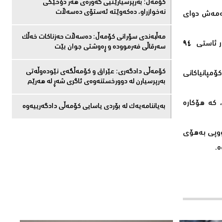
كۆمەڵ: بەرپرسیارێتیی گەورەی هەر دۆخێکی
نەخوازراو، دەكەوێتە ئەستۆی دەسەڵات
 نوێ، ئەمەش دوای
مەڵبەندى سۆرانى کۆمەڵ: دەسەڵات حەزناکات خەڵک
تا کاتژمێر ١٥: ١٢ بە کاتی مۆسکۆ، بۆرسەکانی ئەورووپا بەرزبووەوە و گەیشتە ٦٣٧ خاڵ، دوای ئەوەی لە سەرەتای مامەڵەکاندا بۆ یەکەمجار ئاستی ٩٤
سەرقاڵى فەرموودە و ڕەوشتى جوان بێت
کۆمەڵى دادگەرى: عێراق و كۆمەڵگەی نێودەوڵەتی
زبوونەوە، لە کاتێکدا پشکی کۆمپانیاکانی
بەرپرسیارن لە دوورخستنەوەى ئاگری شەڕ لە هەرێم
 و ئاسیاوە بوون، کە هۆکارە
بەیاننامەیەک لە بۆردی یاسایی کۆمەڵی دادگەرییەوە
رووپی بەهۆی