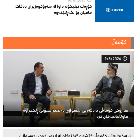
10/8/2026
کۆڕەک تیلیکۆم داوا لە سەرۆکوەزیران دەکات
مافیان بۆ بگەڕێنێتەوە
کۆمەڵ
9/8/2026
سەرۆكی كۆمەڵى دادگەریی پێشوازی لە فیدراسیۆنی ڕێكخراوە
هاوئامانجەكان کرد
سەركردایەتی كۆمەڵ: كێشە و گرفتەكان لە لایەن خودی دەسەڵات