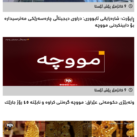
9 کاتژمێر پێش ئێستا
ڕاپۆرت؛ شاره‌زایانی ئابووری: دراوی دیجیتاڵی چاره‌سه‌رێكی مه‌ترسیداره‌
بۆ دابینكردنی مووچه‌
9 کاتژمێر پێش ئێستا
وتەبێژی حکومەتی عێراق: مووچە گرەنتی کراوە و نابێتە ٤٥ رۆژ جارێک