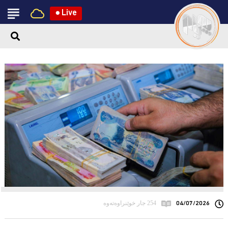
●
Live
04/07/2026
254 جار خوێنراوەتەوە