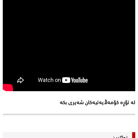
لە تۆڕە کۆمەڵایەتیەکان شەیری بکە