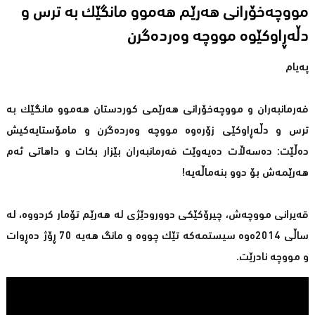
مووچەخۆرانی هەرێم هەموو مانگێك بە ترس و
دڵەڕاوكێوە مووچە وەردەگرن
پەیام
فەرمانبەران و مووچەخۆرانی هەرێمی كوردستان هەموو مانگێك بە
ترس و دڵەڕاوكێی زۆرەوە مووچە وەردەگرن و مامۆستایەكیش
دەڵێت: دەسەڵات دەیەوێت فەرمانبەران بێزار بكات و داهاتی ئەم
هەرێمەش بۆ دوو بنەماڵەیە!
قەیرانی مووچەش، چیرۆكێكی دوورودێژی لە هەرێم تۆمار كردووە، لە
ساڵی 2014ەوە سیستمەكە تێك چووە و مانگ هەیە 70 ڕۆژ دەڕوات
و مووچە نادرێت.