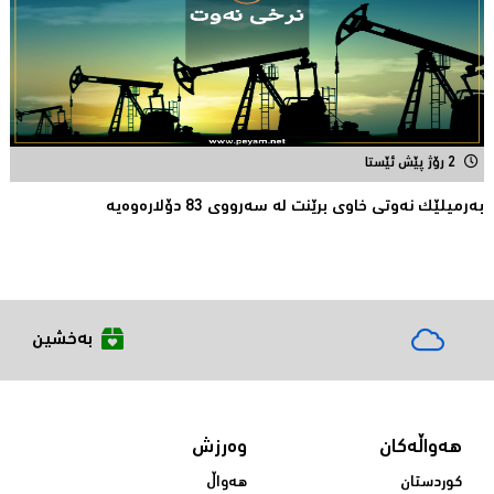
2 رۆژ پێش ئێستا
بەرمیلێک نەوتى خاوى برێنت لە سەرووى 83 دۆلارەوەیە
بەخشین
هەواڵەکان
وەرزش
کوردستان
هەواڵ