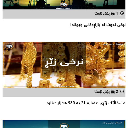
1 رۆژ پێش ئێستا
نرخى نەوت له‌ بازاڕه‌كانی جیهاندا
2 رۆژ پێش ئێستا
مسقاڵێک زێڕی عەیارە 21 بە 930 هەزار دینارە