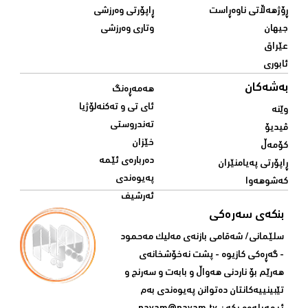
ڕۆژهەڵاتی ناوەڕاست
ڕاپۆرتی وەرزشی
جیهان
وتاری وەرزشی
عێراق
ئابوری
بەشەکان
هەمەڕەنگ
ئای تی و تەکنەلۆژیا
وێنە
تەندروستی
ڤیدیۆ
خێزان
کۆمەڵ
دەربارەی ئێمە
ڕاپۆرتی پەیامنێران
پەیوەندی
کەشوهەوا
ئەرشیف
بنکەی سەرەکی
سلێمانی/ شه‌قامی بازنه‌ی مه‌لیک مه‌حمود
- گه‌ڕه‌کی کازیوه‌ - پشت نه‌خۆشخانه‌ی‌
هه‌رێم بۆ ناردنی‌ هه‌واڵ و بابه‌ت و سه‌رنج و
تێبینییه‌كانتان ده‌توانن په‌یوه‌ندی‌ به‌م