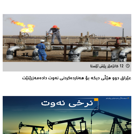
12 کاتژمێر پێش ئێستا
عێراق دوو هێڵى دیکە بۆ هەناردەکردنی نەوت دادەمەزرێنێت