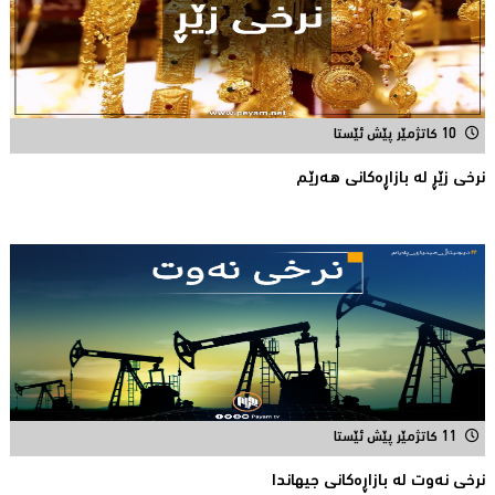
10 کاتژمێر پێش ئێستا
نرخى زێڕ له‌ بازاڕه‌كانی هه‌رێم
11 کاتژمێر پێش ئێستا
نرخى نەوت لە بازاڕەکانی جیهاندا