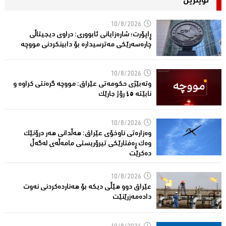
نوێترین
10/8/2026
ڕاپۆرت؛ شاره‌زایانی ئابووری: دراوی دیجیتاڵی
چاره‌سه‌رێكی مه‌ترسیداره‌ بۆ دابینكردنی مووچه‌
10/8/2026
وتەبێژی حکومەتی عێراق: مووچە گرەنتی کراوە و
نابێتە ٤٥ رۆژ جارێک
10/8/2026
وەزارەتی ناوخۆی عێراق: هەڵدانی هەر درۆنێک
وەک ڕەفتارێکی تیرۆریستی مامەڵەی لەگەڵ
دەکرێت
10/8/2026
عێراق دوو هێڵى دیکە بۆ هەناردەکردنی نەوت
دادەمەزرێنێت