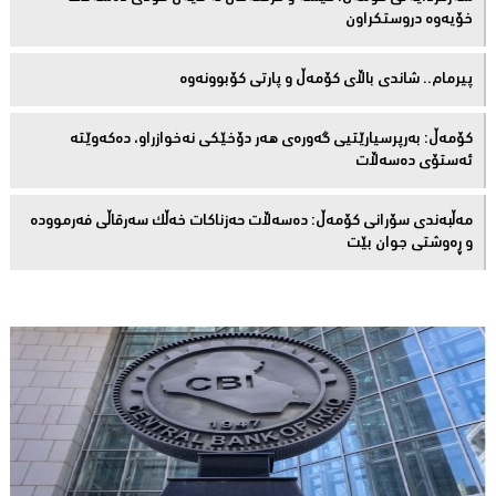
خۆیەوە دروستكراون
پیرمام.. شاندی باڵای كۆمه‌ڵ و پارتی كۆبوونه‌وه‌
كۆمەڵ: بەرپرسیارێتیی گەورەی هەر دۆخێکی نەخوازراو، دەكەوێتە
ئەستۆی دەسەڵات
مەڵبەندى سۆرانى کۆمەڵ: دەسەڵات حەزناکات خەڵک سەرقاڵى فەرموودە
و ڕەوشتى جوان بێت