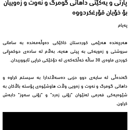
پارتى و یەکێتى داهاتی گومرگ و نەوت و زەوییان
بۆ خۆیان قۆرغکردووە
پەیام
هەرچەندە هەرێمی كوردستان خاكێكی دەوڵەمەندە بە سامانی
سروشتی و زەویەكی بە پیتی هەیە، بەڵام لە سادەی حوكمڕانی
كوردی ماوەی 30 ساڵە خەڵكەكەی لە دۆخێكی خراپی ئابووریدان.
گەندەڵی لە سایەی دوو حزبی دەسەڵاتدارا بە سیستم كراوە و
داهاتی گومرگ و نەوت و زەویی وڵات هاوشێوەی پۆستە باڵاكان بە
شێوەیەكی فەرمی لەنێوان "زۆنی زەرد" و "زۆنی سەوز" دابەش
كراون.