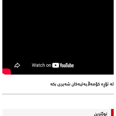
لە تۆڕە کۆمەڵایەتیەکان شەیری بکە
نوێترین