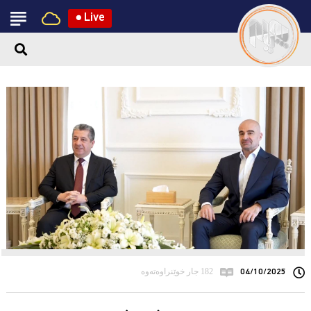
●
Live
04/10/2025
182 جار خوێنراوەتەوە