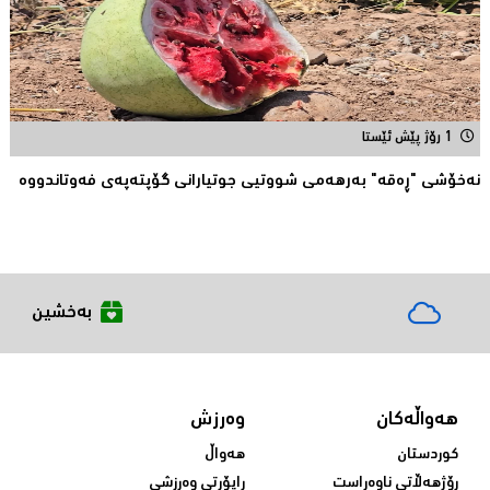
1 رۆژ پێش ئێستا
نەخۆشی "ڕەقە" بەرهەمی شووتیی جوتیارانی گۆپتەپەى فەوتاندووە
بەخشین
هەواڵەکان
وەرزش
کوردستان
هەواڵ
ڕۆژهەڵاتی ناوەڕاست
ڕاپۆرتی وەرزشی