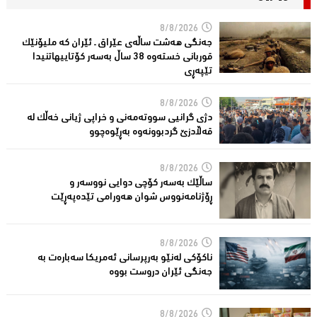
8/8/2026
جەنگی هەشت ساڵەی عێراق ـ ئێران کە ملیۆنێک
قوربانى خستەوە 38 ساڵ بەسەر كۆتاییهاتنیدا
تێپەڕى
8/8/2026
دژی گرانیی سووتەمەنی و خراپی ژیانی خەڵك لە
قەڵادزێ‌ گردبوونەوە بەڕێوەچوو
8/8/2026
ساڵێك بەسەر كۆچی دوایی نووسەر و
ڕۆژنامەنووس شوان هەورامی تێدەپەڕێت
8/8/2026
ناكۆكی لەنێو بەرپرسانى ئەمریكا سەبارەت بە
جەنگی ئێران دروست بووە
8/8/2026