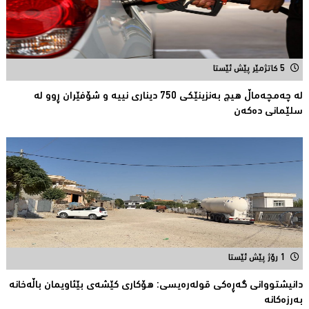
5 کاتژمێر پێش ئێستا
لە چەمچەماڵ هیچ بەنزینێکى 750 دیناری نییە و شۆفێران ڕوو لە
سلێمانى دەکەن
1 رۆژ پێش ئێستا
دانیشتووانى گەڕەكی قولەرەیسی: هۆکارى کێشەى بێئاویمان باڵەخانە
بەرزەكانە