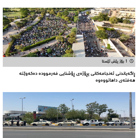
1 رۆژ پێش ئێستا
ڕاگەیاندنی ئەنجامەكانی پڕۆژەی ڕۆشنایی فەرموودە دەکەوێتە
هەفتەی داهاتووەوە