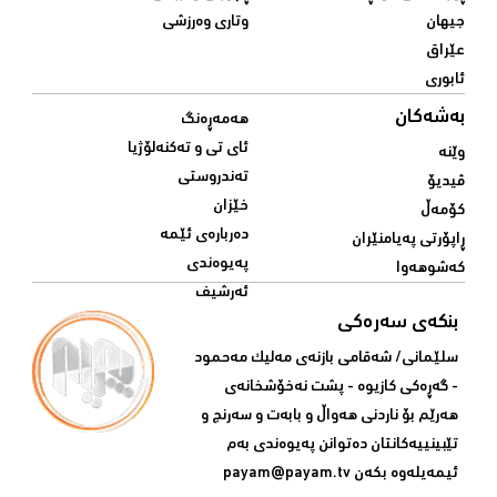
جیهان
وتاری وەرزشی
عێراق
ئابوری
بەشەکان
هەمەڕەنگ
ئای تی و تەکنەلۆژیا
وێنە
تەندروستی
ڤیدیۆ
خێزان
کۆمەڵ
دەربارەی ئێمە
ڕاپۆرتی پەیامنێران
پەیوەندی
کەشوهەوا
ئەرشیف
بنکەی سەرەکی
سلێمانی/ شه‌قامی بازنه‌ی مه‌لیک مه‌حمود
- گه‌ڕه‌کی کازیوه‌ - پشت نه‌خۆشخانه‌ی‌
هه‌رێم بۆ ناردنی‌ هه‌واڵ و بابه‌ت و سه‌رنج و
تێبینییه‌كانتان ده‌توانن په‌یوه‌ندی‌ به‌م
ئیمه‌یله‌وه‌ بكه‌ن
payam@payam.tv