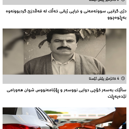
3 کاتژمێر پێش ئێستا
دژی گرانیی سووتەمەنی و خراپی ژیانی خەڵك لە قەڵادزێ‌ گردبوونەوە
بەڕێوەچوو
4 کاتژمێر پێش ئێستا
ساڵێك بەسەر كۆچی دوایی نووسەر و ڕۆژنامەنووس شوان هەورامی
تێدەپەڕێت