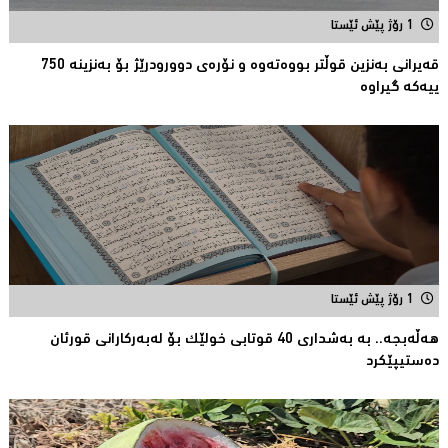
1 رۆژ پێش ئێستا
قەیرانى بەنزین قوڵتر بووەتەوە و نۆرەی دوورودرێژ بۆ بەنزینە 750
ییەکە گیراوە
1 رۆژ پێش ئێستا
هەڵەبجە.. بە بەشداری 40 قوتابی خولێک بۆ لەبەرکارانى قورئان
دەستیپێکرد