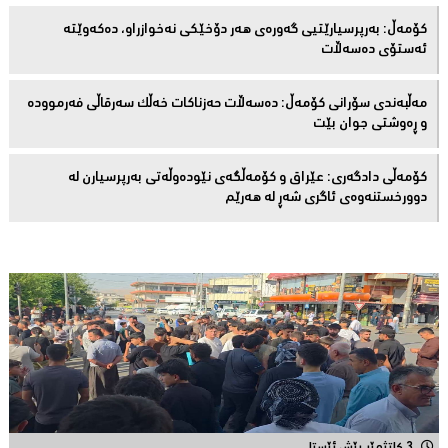
كۆمەڵ: بەرپرسیارێتیی گەورەی هەر دۆخێکی نەخوازراو، دەكەوێتە
ئەستۆی دەسەڵات
مەڵبەندى سۆرانى کۆمەڵ: دەسەڵات حەزناکات خەڵک سەرقاڵى فەرموودە
و ڕەوشتى جوان بێت
کۆمەڵى دادگەرى: عێراق و كۆمەڵگەی نێودەوڵەتی بەرپرسیارن لە
دوورخستنەوەى ئاگری شەڕ لە هەرێم