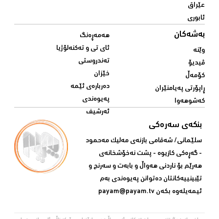
عێراق
ئابوری
بەشەکان
هەمەڕەنگ
ئای تی و تەکنەلۆژیا
وێنە
تەندروستی
ڤیدیۆ
خێزان
کۆمەڵ
دەربارەی ئێمە
ڕاپۆرتی پەیامنێران
پەیوەندی
کەشوهەوا
ئەرشیف
بنکەی سەرەکی
سلێمانی/ شه‌قامی بازنه‌ی مه‌لیک مه‌حمود
- گه‌ڕه‌کی کازیوه‌ - پشت نه‌خۆشخانه‌ی‌
هه‌رێم بۆ ناردنی‌ هه‌واڵ و بابه‌ت و سه‌رنج و
تێبینییه‌كانتان ده‌توانن په‌یوه‌ندی‌ به‌م
ئیمه‌یله‌وه‌ بكه‌ن
payam@payam.tv