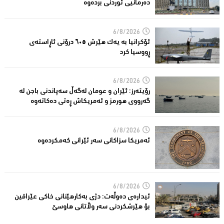
دەرمانیى ئوردنی بردەوە
6/8/2026
ئۆکرانیا بە یەک هێرش ٦٠٥ درۆنی ئاڕاستەى
ڕووسیا کرد
6/8/2026
رۆیتەرز: ئێران و عومان لەگەڵ سەپاندنی باجن لە
گەرووی هورمز و ئەمریکاش ڕەتی دەکاتەوە
6/8/2026
ئه‌مریكا سزاكانی سه‌ر ئێرانی كه‌مكرده‌وه‌
6/8/2026
ئیدارەى دەوڵەت: دژى بەکارهێنانى خاکی عێراقین
بۆ هێرشکردنى سەر وڵاتانی هاوسێ