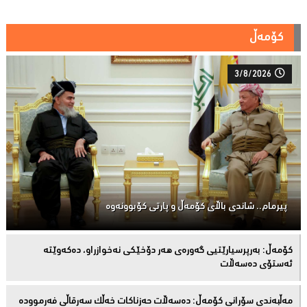
کۆمەڵ
3/8/2026
پیرمام.. شاندی باڵای كۆمه‌ڵ و پارتی كۆبوونه‌وه‌
كۆمەڵ: بەرپرسیارێتیی گەورەی هەر دۆخێکی نەخوازراو، دەكەوێتە
ئەستۆی دەسەڵات
مەڵبەندى سۆرانى کۆمەڵ: دەسەڵات حەزناکات خەڵک سەرقاڵى فەرموودە