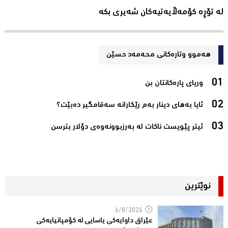
لە تۆڕە کۆمەڵایەتیەکان شەیری بکە
هەموو وتارەکانی محه‌مه‌د حسێن
وریای پارەکانتان بن‌
ئایا بەهای دینار بەم رێکارانە سەقامگیر دەبێت؟‌
ئیتر پێویست ناکات لە بەرزبوونەوەی دۆلار بترسن‌
نوێترین
6/8/2026
عێراق داوایەکی یاسایی لە کۆمپانیایه‌كی