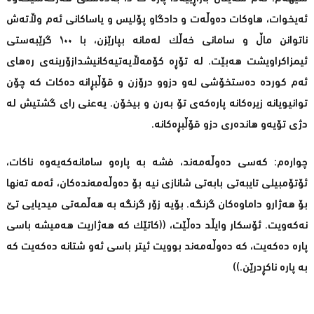
ئەیخوات، هاوکات دەوڵەت و دادگاو پۆلیس و یاساکانی ئەم وڵاتەش
ناتوانن ماڵ و سامانی خەڵک لەمانە بپارێزن، با ١٠٠ گرێبەستی
ئیمزاکراویشت هەبێت. لە تۆڕە کۆمەڵایەتیەکانیشدازۆرینەی رەهای
ئەم کوردە دەستخۆشی لەو دزوو درۆزن و قۆڵبڕانە دەکات کە چۆن
توانیویانە زیرەکانە پارەکەی تۆ بەرن و بیخۆن. یەعنی رای گشتیش لە
دژی تۆیەو هاندەری دزو قۆڵبڕەکانە.
چوارەم: کەسی دەوڵەمەند، فشە بە پارەو سامانەکەیەوە ناکات،
ئۆتۆمبیلی تایبەتی بابەتی شانازی نیە بۆ دەوڵەمەندەکان، ئەمە تەنها
بۆ هەژارو داماوەکان گرنگە. بۆیە زۆر گرنگە بە هەڵمەتی میدیایی تێ
نەکەویت. ئۆسکار وایڵد دەڵێت، ((کاتێک کە هەژاریت هەمیشە باسی
پارە دەکەیت، کە دەوڵەمەند بوویت ئیتر باسی ئەو شتانە دەکەیت کە
بە پارە ناکڕدرێن.))