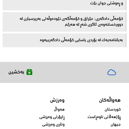
و ڕەوشتى جوان بێت
کۆمەڵى دادگەرى: عێراق و كۆمەڵگەی نێودەوڵەتی بەرپرسیارن لە
دوورخستنەوەى ئاگری شەڕ لە هەرێم
بەیاننامەیەک لە بۆردی یاسایی کۆمەڵی دادگەرییەوە
بەخشین
هەواڵەکان
وەرزش
کوردستان
هەواڵ
ڕۆژهەڵاتی ناوەڕاست
ڕاپۆرتی وەرزشی
جیهان
وتاری وەرزشی