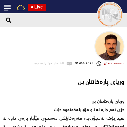
●
Live
محه‌مه‌د حسێن
01/04/2025
560 جار خوێنراوەتەوە
وریای پارەکانتان بن
وریای پارەکانتان بن
دزی ئەم جارە لە ناو مۆبایلەکەتەوە دێت
سیناریۆکە بەمجۆرەیە؛ هەرزەکارێکی دەستبڕی فێڵباز ‌پارەی داوە بە