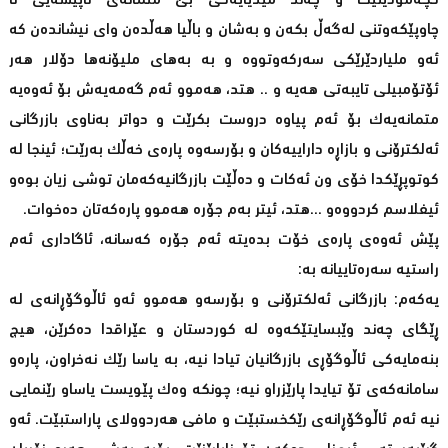
کچەمۆدێلێک و چەند میدیایەکی بێ متمانەی ناپیشەیی تا
چاوپێکەوتنی لەگەڵ بکەن و بەشان و باڵیا هەڵدەن وای نیشاندەن کە
ئەو ملیاردێرێکی سەرکەوتووە و بە بەهای ملیۆنەها دۆلار هەر
ئۆتۆمبیلی تایبەتی هەیە و .. هتد، هەموو ئەم گەمەیەش بۆ ئەوەیە
متمانەیەک بۆ ئەم پیاوە دروست بکرێت و دواتر بەناوی بازرگانی
ئەلکترۆنی و بازاڕە داراییەکان و بۆرسەوە پارەی خەڵک بەرێت؛ ئینجا لە
کوتوپڕێکدا خۆی ون ئەکات و دەڵێت بازرگانیەکەمان توشی زیان بوەو
ئیفلاسم کردووەو ...هتد، ئیتر بەم جۆرە هەموو پارەکەتان دەخوات.
پێش ئەوەی پارەی خۆت بدەیتە ئەم جۆرە کەسانە، ئاگاداری ئەم
راستیە سەرەتاییانە بە:
یەکەم: بازرگانی ئەلکترۆنی و بۆرسەو هەموو ئەو ئاڵوگۆڕانەی لە
ڕێگای چەند وێبسایتێکەوە لە کوردستان و عێراقدا دەکرێن، هیچ
بنەمایەکی ئاڵوگۆڕی بازرگانیان تیادا نیە، بە یاسا رێک نەخراون، پارەو
سامانەکەی تۆ تیایدا پارێزراو نیە؛ چونکە وەک پێویست یاساو رێنمایی
نیە ئەم ئاڵوگۆڕانەی رێکخستبێت و مافی هەردوولای پاراستبێت. ئەو