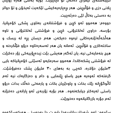
گرێبەستەی ئیمزای دەکەن تۆ ناپارێزێت. بۆیە بەشی هەرە زۆریان
پلانی دزی و قۆڵبڕینن. هەر بڕەپارەیەکیشی تێکەیت ئەیخۆن و تۆ دواتر
بە دەستی بەتاڵ لێی دەرئەچیت.
دووەم: هەموو ئەو کڕین و فرۆشتنانەی بەناوی پشکی کۆمپانیا،
بۆرسە، دراوی ئەلکترۆنی، کڕین و فرۆشتنی ئەلکترۆنی و ناوە
هەڵخەڵەتێنەرەکانی ترەوە دەیکەن، هەم دیسان پڕە لە ریسک و
ساختەکاری و قۆڵبڕین. ئەمانە یان هەر لەسەرەتاوە درۆو فێڵکردنە و
هیچ بنەمایەکی نیە، یان ئەگەر هەیشی بێت زیدەڕۆییەکی زۆر دەکرێت
لە فرۆشتنی پشکەکاندا، هەموو سەرمایەو ئەسێتی کۆمپانیاکە بایی
٣ملیۆن دۆلارە، کەچی بە بەهای ٣٠ ملیۆن پشک دەفرۆشێت.
گرفتەکە ئەوەیە هیچ یاساو ڕێنمایی و دام و دەزگایەک نیە ئەم
ئاڵوگۆڕانە رێک بخات و چاودێریان بکات و یارمەتی خەڵک بدات درۆو
راستی لەیەکتر جیابکەنەوە.. هەر بۆیە زۆربەی ئەو پارانەی دەخرێنە
ئەم جۆرە بازرگانیانەوە دەخورێت.
سێهەم: لەم شەیتان-بازاڕییەدا پارە ت دا بەدەستی هەرکەسێکەوە