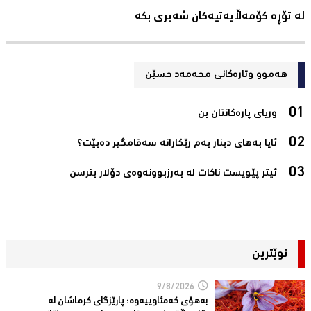
لە تۆڕە کۆمەڵایەتیەکان شەیری بکە
هەموو وتارەکانی محه‌مه‌د حسێن
وریای پارەکانتان بن‌
ئایا بەهای دینار بەم رێکارانە سەقامگیر دەبێت؟‌
ئیتر پێویست ناکات لە بەرزبوونەوەی دۆلار بترسن‌
نوێترین
9/8/2026
بەهۆی کەمئاوییەوە؛ پارێزگاى کرماشان لە