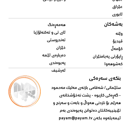
عێراق
ئابوری
بەشەکان
هەمەڕەنگ
ئای تی و تەکنەلۆژیا
وێنە
تەندروستی
ڤیدیۆ
خێزان
کۆمەڵ
دەربارەی ئێمە
ڕاپۆرتی پەیامنێران
پەیوەندی
کەشوهەوا
ئەرشیف
بنکەی سەرەکی
سلێمانی/ شه‌قامی بازنه‌ی مه‌لیک مه‌حمود
- گه‌ڕه‌کی کازیوه‌ - پشت نه‌خۆشخانه‌ی‌
هه‌رێم بۆ ناردنی‌ هه‌واڵ و بابه‌ت و سه‌رنج و
تێبینییه‌كانتان ده‌توانن په‌یوه‌ندی‌ به‌م
ئیمه‌یله‌وه‌ بكه‌ن
payam@payam.tv