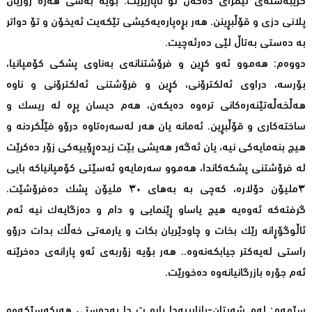
گرێبەستەی ئیمزای دەکەن تۆ ناپارێزێت. بۆیە بەشی هەرە زۆریان
پلانی دزی و قۆڵبڕینن. هەر بڕەپارەیەکیشی تێکەیت ئەیخۆن و تۆ دواتر
بە دەستی بەتاڵ لێی دەرئەچیت.
دووەم: هەموو ئەو کڕین و فرۆشتنانەی بەناوی پشکی کۆمپانیا،
بۆرسە، دراوی ئەلکترۆنی، کڕین و فرۆشتنی ئەلکترۆنی و ناوە
هەڵخەڵەتێنەرەکانی ترەوە دەیکەن، هەم دیسان پڕە لە ریسک و
ساختەکاری و قۆڵبڕین. ئەمانە یان هەر لەسەرەتاوە درۆو فێڵکردنە و
هیچ بنەمایەکی نیە، یان ئەگەر هەیشی بێت زیدەڕۆییەکی زۆر دەکرێت
لە فرۆشتنی پشکەکاندا، هەموو سەرمایەو ئەسێتی کۆمپانیاکە بایی
٣ملیۆن دۆلارە، کەچی بە بەهای ٣٠ ملیۆن پشک دەفرۆشێت.
گرفتەکە ئەوەیە هیچ یاساو ڕێنمایی و دام و دەزگایەک نیە ئەم
ئاڵوگۆڕانە رێک بخات و چاودێریان بکات و یارمەتی خەڵک بدات درۆو
راستی لەیەکتر جیابکەنەوە.. هەر بۆیە زۆربەی ئەو پارانەی دەخرێنە
ئەم جۆرە بازرگانیانەوە دەخورێت.
سێهەم: لەم شەیتان-بازاڕییەدا پارە ت دا بەدەستی هەرکەسێکەوە