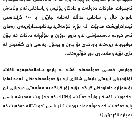
ئەیخوات، هاوکات دەوڵەت و دادگاو پۆلیس و یاساکانی ئەم وڵاتەش
ناتوانن ماڵ و سامانی خەڵک لەمانە بپارێزن، با ١٠٠ گرێبەستی
ئیمزاکراویشت هەبێت. لە تۆڕە کۆمەڵایەتیەکانیشدازۆرینەی رەهای
ئەم کوردە دەستخۆشی لەو دزوو درۆزن و قۆڵبڕانە دەکات کە چۆن
توانیویانە زیرەکانە پارەکەی تۆ بەرن و بیخۆن. یەعنی رای گشتیش لە
دژی تۆیەو هاندەری دزو قۆڵبڕەکانە.
چوارەم: کەسی دەوڵەمەند، فشە بە پارەو سامانەکەیەوە ناکات،
ئۆتۆمبیلی تایبەتی بابەتی شانازی نیە بۆ دەوڵەمەندەکان، ئەمە تەنها
بۆ هەژارو داماوەکان گرنگە. بۆیە زۆر گرنگە بە هەڵمەتی میدیایی تێ
نەکەویت. ئۆسکار وایڵد دەڵێت، ((کاتێک کە هەژاریت هەمیشە باسی
پارە دەکەیت، کە دەوڵەمەند بوویت ئیتر باسی ئەو شتانە دەکەیت کە
بە پارە ناکڕدرێن.))