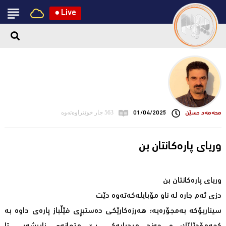
●
Live
محه‌مه‌د حسێن
01/04/2025
563 جار خوێنراوەتەوە
وریای پارەکانتان بن
وریای پارەکانتان بن
دزی ئەم جارە لە ناو مۆبایلەکەتەوە دێت
سیناریۆکە بەمجۆرەیە؛ هەرزەکارێکی دەستبڕی فێڵباز ‌پارەی داوە بە