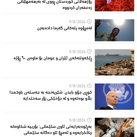
رۆژهەڵاتى کوردستان ڕووى لە بەرهەمهێنانى
زەعفەران کردووە
9/8/2026
له‌مڕۆوه‌ پله‌كانی گه‌رما داده‌به‌زن
9/8/2026
ڕێكه‌وتنه‌كه‌ی ئێران و عومان بۆ ماوه‌ی ٦٠ ڕۆژه‌
9/8/2026
کوڕی جۆو بایدن: شێرپەنجە بە جەستەی باوکمدا
بڵاو بوەتەوە و لە دۆخێکی زۆر سەختدایە
9/8/2026
بەڕێوەبەرایەتى ئاوی سلێمانى: بۆرییە شکاوەکە
چاککرایەوە و ئەمڕۆ ئاو دەگاتە سلێمانى