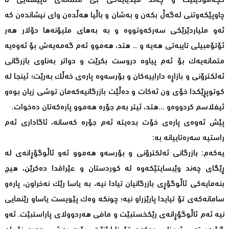
کچەمۆدێلێک و چەند میدیایەکی بێ متمانەی ناپیشەیی تا
چاوپێکەوتنی لەگەڵ بکەن و بەشان و باڵیا هەڵدەن وای نیشاندەن کە
ئەو ملیاردێرێکی سەرکەوتووە و بە بەهای ملیۆنەها دۆلار هەر
ئۆتۆمبیلی تایبەتی هەیە و .. هتد، هەموو ئەم گەمەیەش بۆ ئەوەیە
متمانەیەک بۆ ئەم پیاوە دروست بکرێت و دواتر بەناوی بازرگانی
ئەلکترۆنی و بازاڕە داراییەکان و بۆرسەوە پارەی خەڵک بەرێت؛ ئینجا لە
کوتوپڕێکدا خۆی ون ئەکات و دەڵێت بازرگانیەکەمان توشی زیان بوەو
ئیفلاسم کردووەو ...هتد، ئیتر بەم جۆرە هەموو پارەکەتان دەخوات.
پێش ئەوەی پارەی خۆت بدەیتە ئەم جۆرە کەسانە، ئاگاداری ئەم
راستیە سەرەتاییانە بە:
یەکەم: بازرگانی ئەلکترۆنی و بۆرسەو هەموو ئەو ئاڵوگۆڕانەی لە
ڕێگای چەند وێبسایتێکەوە لە کوردستان و عێراقدا دەکرێن، هیچ
بنەمایەکی ئاڵوگۆڕی بازرگانیان تیادا نیە، بە یاسا رێک نەخراون، پارەو
سامانەکەی تۆ تیایدا پارێزراو نیە؛ چونکە وەک پێویست یاساو رێنمایی
نیە ئەم ئاڵوگۆڕانەی رێکخستبێت و مافی هەردوولای پاراستبێت. ئەو