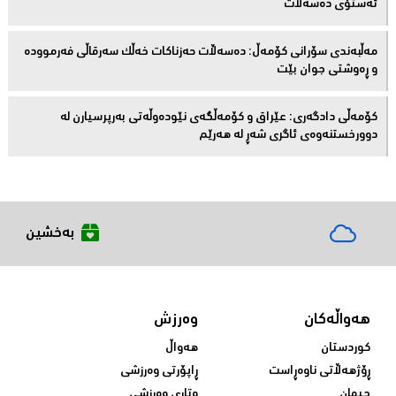
ئەستۆی دەسەڵات
مەڵبەندى سۆرانى کۆمەڵ: دەسەڵات حەزناکات خەڵک سەرقاڵى فەرموودە
و ڕەوشتى جوان بێت
کۆمەڵى دادگەرى: عێراق و كۆمەڵگەی نێودەوڵەتی بەرپرسیارن لە
دوورخستنەوەى ئاگری شەڕ لە هەرێم
بەخشین
هەواڵەکان
وەرزش
کوردستان
هەواڵ
ڕۆژهەڵاتی ناوەڕاست
ڕاپۆرتی وەرزشی
جیهان
وتاری وەرزشی