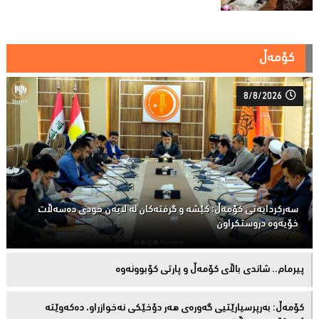
کۆمەڵ
8/8/2026
سەركردایەتی كۆمەڵ: كێشە و گرفتەكان لە لایەن خودی دەسەڵات
خۆیەوە دروستكراون
پیرمام.. شاندی باڵای كۆمه‌ڵ و پارتی كۆبوونه‌وه‌
كۆمەڵ: بەرپرسیارێتیی گەورەی هەر دۆخێکی نەخوازراو، دەكەوێتە