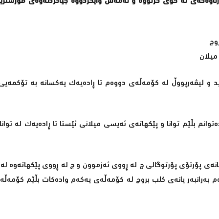
ازناوەکەی لە خۆی گرتووە و ئەمەش وایکردووە جیاکردنەوەی قورسترین
وج
میلان
ید و لیڤەرپووڵ لە کۆمەڵەی دووەم تا ڕادەیەک یەکسانە بە تۆکمەیی 
وانم بڵێم توانا و پێکهاتەی ئەیسی میلانی ئێستا تا ڕادەیەک لە توانا
یانەی پۆرتۆی پۆرتوگالی چ لە ڕووی ئەزموون و چ لە ڕووی پێکهاتەوە لە
ەم بەرانبەر یانەی کلب بروج لە کۆمەڵەی یەکەم وادەکات بڵێم کۆمەڵ