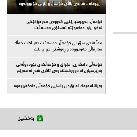
پیرمام.. شاندی باڵای كۆمه‌ڵ و پارتی كۆبوونه‌وه‌
كۆمەڵ: بەرپرسیارێتیی گەورەی هەر دۆخێکی
نەخوازراو، دەكەوێتە ئەستۆی دەسەڵات
مەڵبەندى سۆرانى کۆمەڵ: دەسەڵات حەزناکات خەڵک
سەرقاڵى فەرموودە و ڕەوشتى جوان بێت
کۆمەڵى دادگەرى: عێراق و كۆمەڵگەی نێودەوڵەتی
بەرپرسیارن لە دوورخستنەوەى ئاگری شەڕ لە هەرێم
بەیاننامەیەک لە بۆردی یاسایی کۆمەڵی دادگەرییەوە
بەخشین