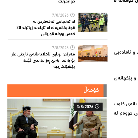
 کۆمەڵە تا
دوابخرێت
7/8/2026
لە ئەنجامی تەقەكردن لە
قوتابخانەیەك لە تایلەند زیاترلە 20
كەس بوونە قوربانى
7/8/2026
و ئامادەیی
هەرێم: بڕیاری تاكلایەنانەى ناردنی غاز
بۆ بەغدا بەبێ ڕەزامەندی ئێمە
پێشێلکارییە
 و پێکهاتەی
کۆمەڵ
 یانەی کلوب
3/8/2026
ەی دووەم لە