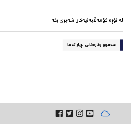
لە تۆڕە کۆمەڵایەتیەکان شەیری بکە
هەموو وتارەکانی بڕیار ته‌ها