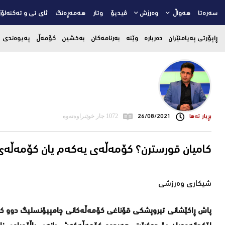
سەرەتا
هەواڵ
وەرزش
ڤیدیۆ
وتار
هەمەڕەنگ
ئای تی و تەکنەلۆژ
ڕاپۆرتی پەیامنێران
دەربارە
وێنە
بەرنامەکان
بەخشین
کۆمەڵ
پەیوەندی
بڕیار ته‌ها
26/08/2021
1072 جار خوێنراوەتەوە
کامیان قورسترن؟ کۆمەڵەی یەکەم یان کۆمەڵە
شیکاری وەرزشی
پاش ڕاکێشانی تیروپشکی قۆناغی کۆمەڵەکانی چامپیۆنسلیگ دوو کۆ