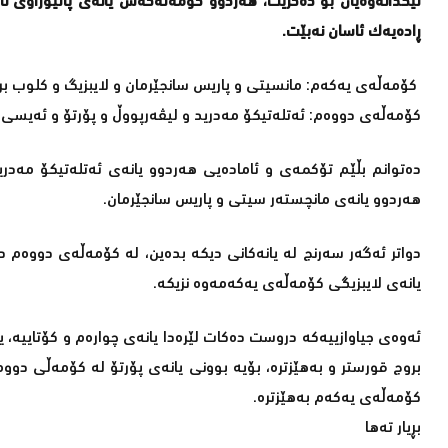
لێکدانەوەیان بۆ دەکرێت، هەردوو کۆمەڵەکەش یانەی پاڵێوراوی ن
ڕادەیەک ئاسان نەبێت.
کۆمەڵەی یەکەم: مانسیتی و پاریس سانجێرمان و لایبزیگ و کلوب بر
کۆمەڵەی دووەم: ئەتلەتیکۆ مەدرید و لیڤەرپووڵ و پۆرتۆ و ئەیسی 
دەتوانم بڵێم تۆکمەی و ئامادەیی هەردوو یانەی ئەتلەتیکۆ مەدر
هەردوو یانەی مانچستەر سیتی و پاریس سانجێرمان.
دواتر ئەگەر سەرنج لە یانەکانی دیکە بدەین، لە کۆمەڵەی دووەم دەت
یانەی لایبزیگی کۆمەڵەی یەکەمەوە نزیکە.
ئەوەی جیاوازییەکە دروست دەکات لێرەدا یانەی چوارەم و کۆتاییە، 
بروج قورستر و بەهێزترە، بۆیە بوونی یانەی پۆرتۆ لە کۆمەڵی دوو
کۆمەڵەی یەکەم بەهێزترە.
بڕیار تەها