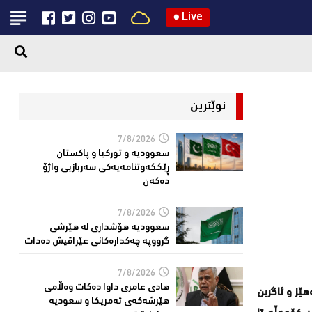
●
Live
نوێترین
7/8/2026
سعوودیە و توركیا و پاكستان
ڕێككەوتنامەیەكی سەربازیی واژۆ
دەكەن
7/8/2026
سعوودیە هۆشداری لە هێرشی
گرووپە چەكدارەكانی عێراقیش دەدات
7/8/2026
هادی عامری داوا دەكات وەڵامی
ز و ئاگرین
هێرشەكەی ئەمریكا و سعودیە