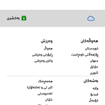
بەخشین
هەواڵەکان
وەرزش
کوردستان
هەواڵ
ڕۆژهەڵاتی ناوەڕاست
ڕاپۆرتی وەرزشی
جیهان
وتاری وەرزشی
عێراق
ئابوری
بەشەکان
هەمەڕەنگ
ئای تی و تەکنەلۆژیا
وێنە
تەندروستی
ڤیدیۆ
خێزان
کۆمەڵ