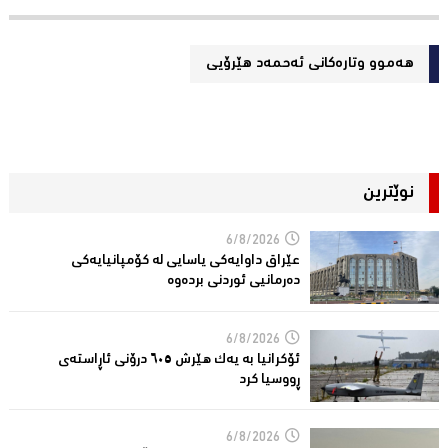
هەموو وتارەکانی ئه‌حمه‌د هێرۆیی
نوێترین
6/8/2026
عێراق داوایەکی یاسایی لە کۆمپانیایه‌كی
دەرمانیى ئوردنی بردەوە
6/8/2026
ئۆکرانیا بە یەک هێرش ٦٠٥ درۆنی ئاڕاستەى
ڕووسیا کرد
6/8/2026