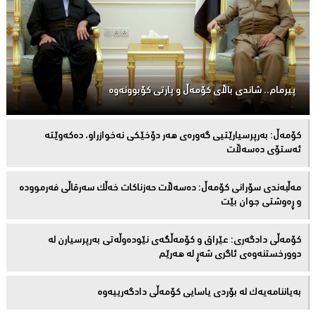
پیرمام.. شاندی باڵای كۆمه‌ڵ و پارتی كۆبوونه‌وه‌
كۆمەڵ: بەرپرسیارێتیی گەورەی هەر دۆخێکی نەخوازراو، دەكەوێتە
ئەستۆی دەسەڵات
مەڵبەندى سۆرانى کۆمەڵ: دەسەڵات حەزناکات خەڵک سەرقاڵى فەرموودە
و ڕەوشتى جوان بێت
کۆمەڵى دادگەرى: عێراق و كۆمەڵگەی نێودەوڵەتی بەرپرسیارن لە
دوورخستنەوەى ئاگری شەڕ لە هەرێم
بەیاننامەیەک لە بۆردی یاسایی کۆمەڵی دادگەرییەوە