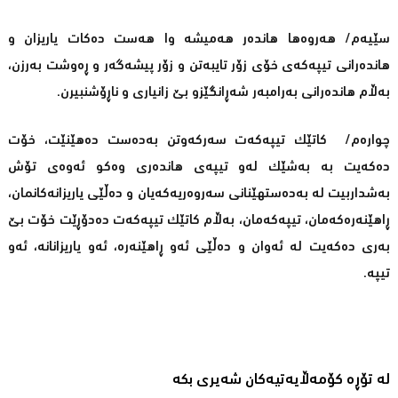
سێیەم/ هەروەها هاندەر هەمیشە وا هەست دەکات یاریزان و
هاندەرانی تیپەکەی خۆی زۆر تایبەتن و زۆر پیشەگەر و ڕەوشت بەرزن،
بەڵام هاندەرانی بەرامبەر شەڕانگێزو بێ زانیاری و ناڕۆشنبیرن.
چوارەم/ کاتێک تیپەکەت سەرکەوتن بەدەست دەهێنێت، خۆت
دەکەیت بە بەشێک لەو تیپەی هاندەری وەکو ئەوەی تۆش
بەشداربیت لە بەدەستهێنانی سەروەریەکەیان و دەڵێی یاریزانەکانمان،
ڕاهێنەرەکەمان، تیپەکەمان، بەڵام کاتێک تیپەکەت دەدۆڕێت خۆت بێ
بەری دەکەیت لە ئەوان و دەڵێی ئەو ڕاهێنەرە، ئەو یاریزانانە، ئەو
تیپە.
لە تۆڕە کۆمەڵایەتیەکان شەیری بکە