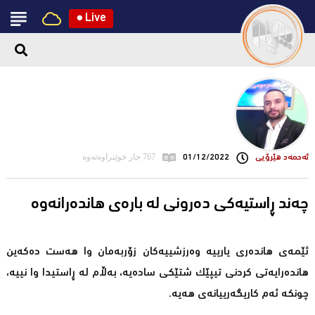
●
Live
ئه‌حمه‌د هێرۆیی
01/12/2022
767 جار خوێنراوەتەوە
چەند ڕاستیەکی دەرونی لە بارەی هاندەرانەوە
ئێمەی هاندەری یارییە وەرزشییەکان زۆربەمان وا هەست دەکەین
هاندەرایەتی کردنی تیپێک شتێکی سادەیە، بەڵام لە ڕاستیدا وا نییە،
چونکە ئەم کاریگەرییانەی هەیە.