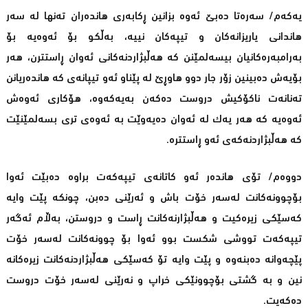
یەکەم/ سەرەتا دەبێ ئەوە بزانین ڕکابەری هاندەران تەنها لە سەر
هاندانی یاریزانەکان و تیپەکان نییە، بەڵکو بۆ ئەوەیە بۆ
بەرامبەرەکانیان بیسەلمێنن کە هەڵبژاردنەکانی ئەوان ڕاستترن، هەر
بۆیەش دەبینین زۆر جار دوو هاوڕێ لە پێناو ئەو تیپانەی کە هاندەریانن
تەنانەت ناکۆکیش دروست دەکەن بەیەکەوە، هۆکاری ئەوەش
ئەوەیە کە هەر یەک لە ئەوان دەیەوێت بە ئەوەی تری بسەلمێنێت
کە هەڵبژاردنەکەی ئەو ڕاستترە.
دووەم/ تۆی هاندەر ئەو کاتانەی تیپەکەت براوە دەبێت ئەوا
بۆچوونەکانت لەسەر خۆت باش و ئەرێنی دەبن، چونکە پێت وایە
کەسێکی زیرەکیت و هەڵبژارنەکانت ڕاست و دروستن، بەڵام ئەگەر
تیپەکەت تووشی شکست بوو ئەوا بۆ چوونەکانت لەسەر خۆت
پێچەوانە دەبنەوە و پێت وایە تۆ کەسێکی هەڵبژاردنەکانت زیرەکانە
نین و بە گشتی بۆچوونێکی خراپ و نەرێنی لەسەر خۆت دروست
دەکەیت.