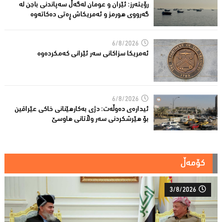
رۆیتەرز: ئێران و عومان لەگەڵ سەپاندنی باجن لە
گەرووی هورمز و ئەمریکاش ڕەتی دەکاتەوە
6/8/2026
ئه‌مریكا سزاكانی سه‌ر ئێرانی كه‌مكرده‌وه‌
6/8/2026
ئیدارەى دەوڵەت: دژى بەکارهێنانى خاکی عێراقین
بۆ هێرشکردنى سەر وڵاتانی هاوسێ
کۆمەڵ
3/8/2026