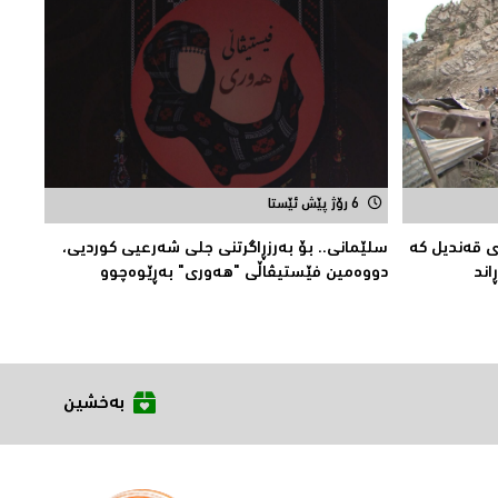
6 رۆژ پێش ئێستا
ی قەندیل کە
سلێمانی.. بۆ بەرزڕاگرتنی جلی شەرعیی كوردیی،
دووەمین فێستیڤاڵی "هەوری" بەڕێوەچوو
بەخشین