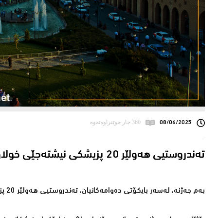
08/06/2025
360 جار خوێنراوەتەوە
ته‌ندروستیی‌ هه‌ولێر 20 پزیشكی نیشته‌جێی خولاو و دێرین سزا ده‌دات
به‌م جه‌ژنه‌، له‌سه‌ر بایكۆتی ده‌وامه‌كانیان، ته‌ندروستیی‌ هه‌ولێر 20 پزیشكی نیشته‌جێی خولاو و دێرین سزا ده‌دات.