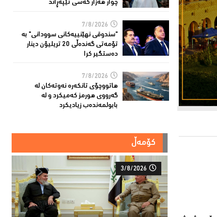
چوار هەزار كەسى تێپەڕاند
7/8/2026
"سندوقی نهێنییەكانی سوودانی" بە
تۆمەتی گەندەڵی 20 تریلیۆن دینار
دەستگیر كرا
7/8/2026
هاتووچۆی تانكەرە نەوتەكان لە
گەرووی هورمز کەمیکرد و لە
بابولمەندەب زیادیكرد
کۆمەڵ
3/8/2026