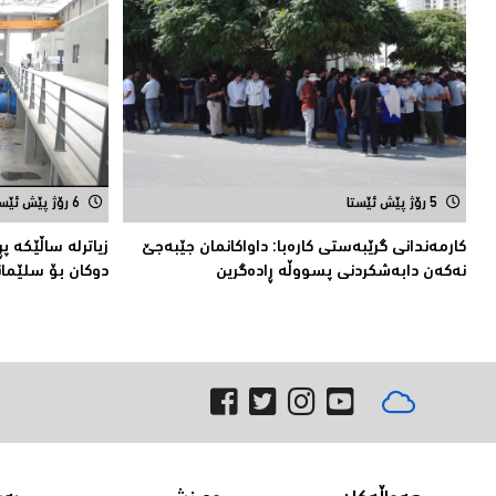
5 رۆژ پێش ئێستا
6 رۆژ پێش ئێستا
كارمەندانی گرێبەستی كارەبا: داواکانمان جێبەجێ
زیاترلە ساڵێکە 
نەکەن دابەشكردنی پسووڵە ڕادەگرین
دوكان بۆ سلێما