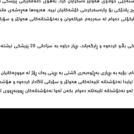
 نیشته‌جێی خولاوی هه‌ولێر ئاشكرایان كرد، به‌هۆی‌ دانه‌مه‌زرانی‌ پزیشكی
لانێكی بۆ چاره‌سه‌ركردنی كێشه‌كانیان نییه‌. هه‌روه‌ها هه‌ڕه‌شه‌ی مانگ
ن بایكۆتی ده‌وام له‌ سه‌رجه‌م فریاكه‌وتن و نه‌خۆشخانه‌كانی هه‌ولێر و سۆرا
به‌و هۆیه‌وه‌ دوێنێ به‌رێوه‌به‌رایه‌تیی‌ ته‌ندروستیی‌ هه‌ولێر نووسراوێكی بڵاو كرده‌وه‌ 
م، بۆیه‌ به‌ بڕیاری‌ به‌ڕێوه‌به‌ری‌ گشتی به‌ بڕینی یه‌ك ڕۆژ له‌ مووچه‌كانیان
ایدا نه‌خۆشخانه‌ تایبه‌ته‌كانی‌ هه‌ولێر و سۆرانی‌ ئاگادار كرده‌وه‌ و هۆشد
‌و نه‌خۆشخانه‌ تایبه‌تانه‌ ده‌وام بكه‌ن ئه‌وا نه‌خۆشخانه‌كان ڕووبه‌ڕووی‌ ل