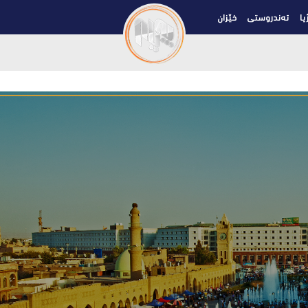
یا
تەندروستی
خێزان