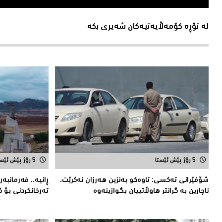
لە تۆڕە کۆمەڵایەتیەکان شەیری بکە
5 رۆژ پێش ئێستا
5 رۆژ پێش ئێستا
شۆفێرانى تەکسى: تاوەکو بەنزین هەرزان نەکرێت،
ڕانیە.. فەرمانبە
ناچارین بە گرانتر هاوڵاتییان بگوازینەوە
تەرخانکردنى بۆ ک