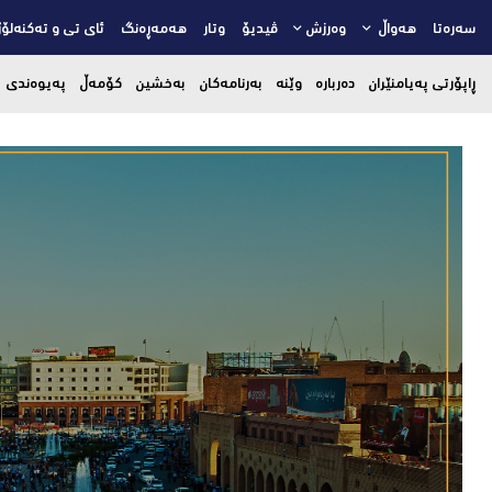
سەرەتا
هەواڵ
وەرزش
ڤیدیۆ
وتار
هەمەڕەنگ
ئای تی و تەکنەلۆژ
ڕاپۆرتی پەیامنێران
دەربارە
وێنە
بەرنامەکان
بەخشین
کۆمەڵ
پەیوەندی