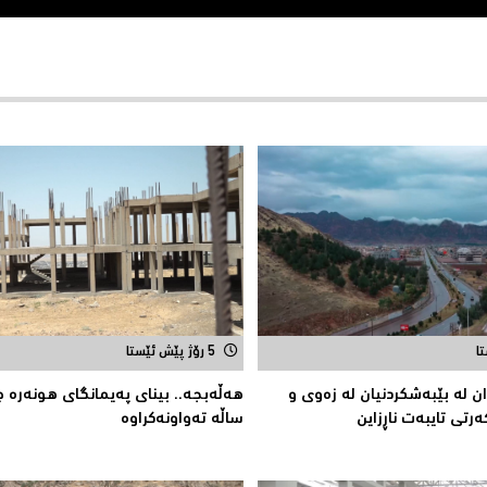
5 رۆژ پێش ئێستا
ران لە بێبەشکردنیان لە زەوى و
ەرتى تایبەت ناڕزاین
ساڵە تەواونەکراوە