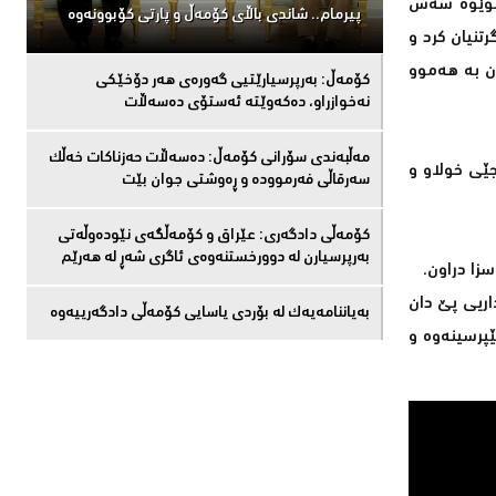
 نوێوه‌ شه‌ش
پیرمام.. شاندی باڵای كۆمه‌ڵ و پارتی كۆبوونه‌وه‌
رتنیان كرد و
ن به‌ هه‌موو
كۆمەڵ: بەرپرسیارێتیی گەورەی هەر دۆخێکی
نەخوازراو، دەكەوێتە ئەستۆی دەسەڵات
مەڵبەندى سۆرانى کۆمەڵ: دەسەڵات حەزناکات خەڵک
و ڕایگه‌یاند، بڕیار دراوه‌ به‌ سزادانی‌ 20 پزیشكی نیشته‌جێی خولاو و
سەرقاڵى فەرموودە و ڕەوشتى جوان بێت
کۆمەڵى دادگەرى: عێراق و كۆمەڵگەی نێودەوڵەتی
بەرپرسیارن لە دوورخستنەوەى ئاگری شەڕ لە هەرێم
 سزا دراون.
اریی‌ پێ دان
بەیاننامەیەک لە بۆردی یاسایی کۆمەڵی دادگەرییەوە
ێپرسینه‌وه‌ و