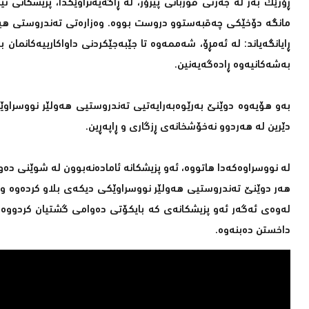
ڕۆژێك به‌ر له‌ جه‌ژنی قوربانی پیرۆز، له‌ ڕاگه‌یه‌نراوێكدا، پزیشكانی
مانگه‌ دۆخێكی چه‌قبه‌ستوو دروست بووه‌. وه‌زاره‌تی ته‌ندروستی هیچ پ
ڕایانگه‌یاند: له‌ ئه‌مڕۆ، شه‌ممه‌وه‌ تا جێبه‌جێكردنی داواكارییه‌كانما
به‌شه‌كانیه‌وه‌ ڕاده‌گه‌یه‌نین.
دێرین له‌ هه‌ردوو نه‌خۆشخانه‌ی‌ ڕزگاری‌ و ڕاپه‌ڕین.
له‌ نووسراوه‌كه‌دا هاتووه‌، ئه‌و پزیشكانه‌ ئاماده‌نه‌بوون له‌ شوێنی ده‌وا
هه‌ر دوێنێ ته‌ندروستیی‌ هه‌ولێر نووسراوێكی دیكه‌ی‌ بلاو كرده‌وه‌ و تی
له‌وه‌ی ئه‌گه‌ر ئه‌و پزیشكانه‌ی‌ كه‌ بایكۆتی ده‌وامی‌ گشتیان كردووه‌ له
داخستن ده‌بنه‌وه‌.