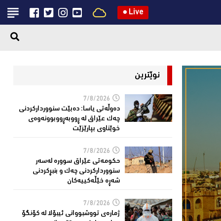
●
Live
نوێترین
7/8/2026
دەوڵەتی یاسا: دەبێت سنوورداركردنی
چەك عێراق لە ڕووبەڕووبوونەوەی
خوێناوی بپارێزێت
7/8/2026
حكومەتى عێراق سوورە لەسەر
سنوورداركردنی چەك و بنبڕكردنی
شەڕە خێڵەكییەكان
7/8/2026
ژمارەی تووشبووانی ئیبۆلا لە كۆنگۆ