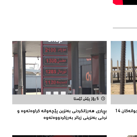
5 رۆژ پێش ئێستا
هەڵەبجە.. بینای پەیمانگای هونەرە جوانەكان 14
بڕیارى هەرزانکردنى بەنزین پێچەوانە کراوەتەوە و
نرخى بەنزینى زیاتر بەرزکردووەتەوە