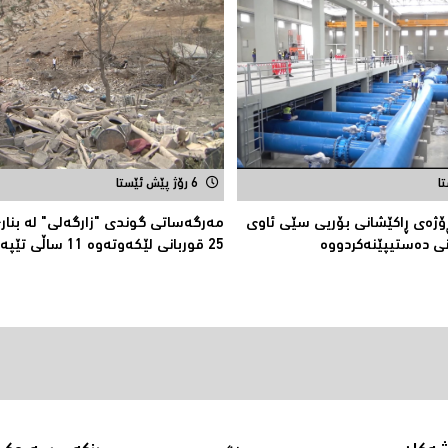
6 رۆژ پێش ئێستا
پڕۆژەی ڕاكێشانی بۆریی سێی ئاوی
مەرگەساتی گوندی "زارگەلی" لە بنار
نی دەستیپێنەکردووە
25 قوربانى لێکەوتەوە 11 ساڵى تێپەڕاند