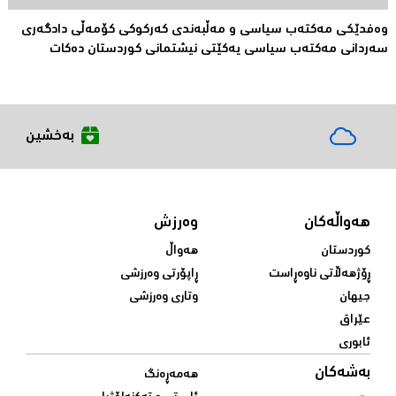
وەفدێکی مەکتەب سیاسی و مەڵبەندی کەرکوکی کۆمەڵی دادگەری
سەردانی مەکتەب سیاسی یەکێتی نیشتمانی کوردستان دەکات
بەخشین
هەواڵەکان
وەرزش
کوردستان
هەواڵ
ڕۆژهەڵاتی ناوەڕاست
ڕاپۆرتی وەرزشی
جیهان
وتاری وەرزشی
عێراق
ئابوری
بەشەکان
هەمەڕەنگ