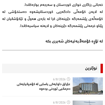
خەباتی رزگاری خوازی كوردستان و سەرجەم بوارەكاندا.
لە لایەن كۆمەڵی دادگەریی كوردستانیشەوە دەستخۆشی لە
كۆمەڵەی پێشمەرگە دێرینەكان كرا لە بارەی هەوڵ و تێكۆشانیان لە
پێناو خرمەتی پێشمەرگە دێرینەكان و لایەنە سیاسیەكاندا.
لە تۆڕە کۆمەڵایەتیەکان شەیری بکە
نوێترین
6/8/2026
عێراق داوایەکی یاسایی لە کۆمپانیایه‌كی
دەرمانیى ئوردنی بردەوە
6/8/2026