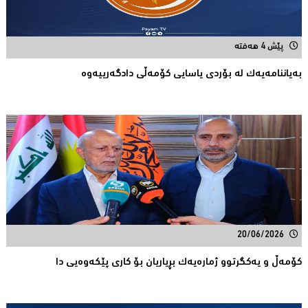
پێش 4 هەفتە
بەیاننامەیەک لە بۆردی یاسایی کۆمەڵی دادگەرییەوە
20/06/2026
كۆمەڵ و یەكگرتوو ژمارەیەك بڕیاریان بۆ كاری پێكەوەیی دا