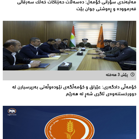
مەڵبەندى سۆرانى کۆمەڵ: دەسەڵات حەزناکات خەڵک سەرقاڵى
فەرموودە و ڕەوشتى جوان بێت
پێش 3 هەفتە
کۆمەڵى دادگەرى: عێراق و كۆمەڵگەی نێودەوڵەتی بەرپرسیارن لە
دوورخستنەوەى ئاگری شەڕ لە هەرێم