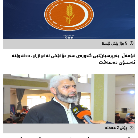
5 رۆژ پێش ئێستا
كۆمەڵ: بەرپرسیارێتیی گەورەی هەر دۆخێکی نەخوازراو، دەكەوێتە
ئەستۆی دەسەڵات
پێش 2 هەفتە