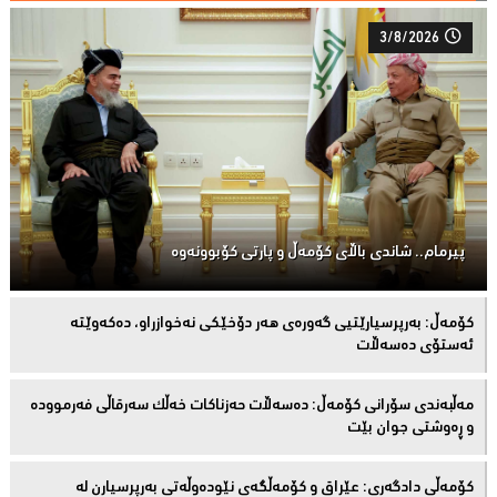
3/8/2026
پیرمام.. شاندی باڵای كۆمه‌ڵ و پارتی كۆبوونه‌وه‌
كۆمەڵ: بەرپرسیارێتیی گەورەی هەر دۆخێکی نەخوازراو، دەكەوێتە
ئەستۆی دەسەڵات
مەڵبەندى سۆرانى کۆمەڵ: دەسەڵات حەزناکات خەڵک سەرقاڵى فەرموودە
و ڕەوشتى جوان بێت
کۆمەڵى دادگەرى: عێراق و كۆمەڵگەی نێودەوڵەتی بەرپرسیارن لە