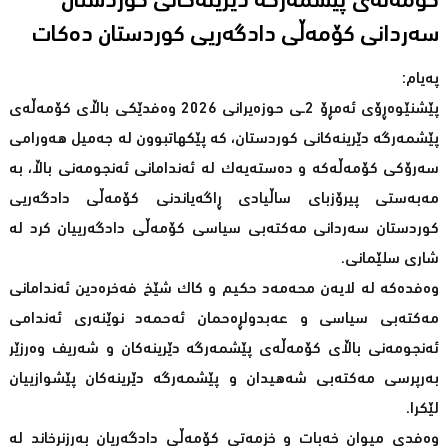
كۆمەڵەی پێشمەرگە دێرینەكانی كوردستان
سەردانی كۆمەڵی دادگەریی كوردستان دەكات
پەیام:
پێشنێوەڕۆى ئەمڕۆ 2ـی حوزه‌یرانی 2026 وەفدێكی باڵای كۆمەڵەی
پێشمەرگە دێرینەكانی كوردستان، كە پێكهاتبوون لە جەمیل هەورامی
سەرۆكی كۆمەڵەكه‌ و دەستەیەك لە ئەندامانی ئەنجومەنی باڵا، بە
مەبەستی پیرۆزبای ساڵیادی ڕاگەیاندنی كۆمەڵی دادگەریی
كوردستان سەردانی مەكتەبی سیاسی كۆمەڵی دادگەرییان كرد لە
شاری سلێمانی.
وەفده‌كه‌ لە لایەن محەمەد حكیم و كاك شێخ فەخرەدین ئەندامانی
مەكتەبی سیاسی و عەبدولڕەحمان ئەحمەد نوێنەری ئەندامی
ئەنجومەنی باڵای كۆمەڵەی پێشمەرگە دێرینەكان و شەریف وەرزێر
بەرپرسی مەكتەبی شەهیدان و پێشمەرگە دێرینەكان پێشوازییان
لێکرا.
وەفدی میوان خەبات و خزمەتی كۆمەڵی دادگەریان بەرزنرخاند لە