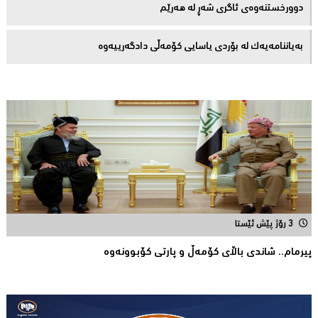
دوورخستنەوەى ئاگری شەڕ لە هەرێم
بەیاننامەیەک لە بۆردی یاسایی کۆمەڵی دادگەرییەوە
3 رۆژ پێش ئێستا
پیرمام.. شاندی باڵای كۆمه‌ڵ و پارتی كۆبوونه‌وه‌