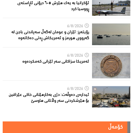
ئۆکرانیا بە یەک هێرش ٦٠٥ درۆنی ئاڕاستەى
ڕووسیا کرد
6/8/2026
رۆیتەرز: ئێران و عومان لەگەڵ سەپاندنی باجن لە
گەرووی هورمز و ئەمریکاش ڕەتی دەکاتەوە
6/8/2026
ئه‌مریكا سزاكانی سه‌ر ئێرانی كه‌مكرده‌وه‌
6/8/2026
ئیدارەى دەوڵەت: دژى بەکارهێنانى خاکی عێراقین
بۆ هێرشکردنى سەر وڵاتانی هاوسێ
کۆمەڵ