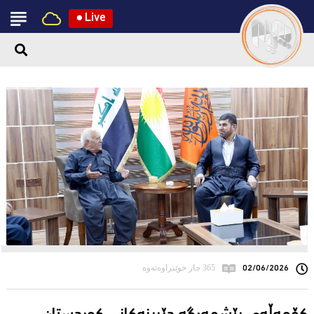
●
Live
02/06/2026
365 جار خوێنراوەتەوە