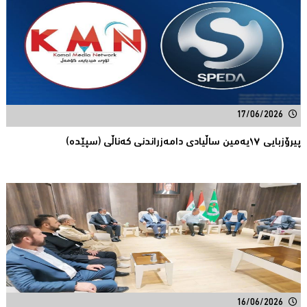
17/06/2026
پیرۆزبایی ١٧یەمین ساڵیادی دامەزراندنی کەناڵی (سپێدە)
16/06/2026