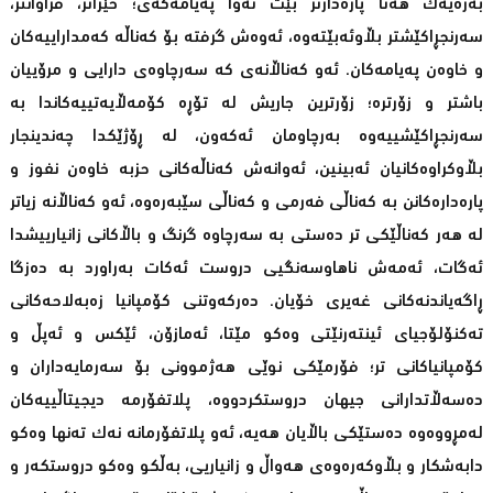
بەرەیەك هەتا پارەدارتر بێت ئەوا پەیامەکەى؛ خێراتر، فراوانتر،
سەرنجڕاکێشتر بڵاوئەبێتەوە، ئەوەش گرفتە بۆ کەناڵە کەمداراییەکان
و خاوەن پەیامەکان. ئەو کەناڵانەی کە سەرچاوەى دارایی و مرۆییان
باشتر و زۆرترە؛ زۆرترین جاریش لە تۆڕە کۆمەڵایەتییەکاندا بە
سەرنجڕاکێشییەوە بەرچاومان ئەکەون، لە ڕۆژێکدا چەندینجار
بڵاوکراوەکانیان ئەبینین، ئەوانەش کەناڵەکانى حزبە خاوەن نفوز و
پارەدارەکانن بە کەناڵى فەرمی و کەناڵى سێبەرەوە، ئەو کەناڵانە زیاتر
لە هەر کەناڵێکى تر دەستى بە سەرچاوە گرنگ و باڵاکانى زانیارییشدا
ئەگات، ئەمەش ناهاوسەنگیی دروست ئەکات بەراورد بە دەزگا
ڕاگەیاندنەکانى غەیری خۆیان. دەرکەوتنى کۆمپانیا زەبەلاحەکانى
تەکنۆلۆجیاى ئینتەرنێتى وەکو مێتا، ئەمازۆن، ئێکس و ئەپڵ و
کۆمپانیاکانى تر؛ فۆرمێکى نوێى هەژموونى بۆ سەرمایەداران و
دەسەڵاتدارانى جیهان دروستکردووە، پلاتفۆرمە دیجیتاڵییەکان
لەمڕووەوە دەستێکی باڵایان هەیە، ئەو پلاتفۆرمانە نەک تەنها وەکو
دابەشکار و بڵاوکەرەوەى هەواڵ و زانیاریی، بەڵکو وەکو دروستکەر و