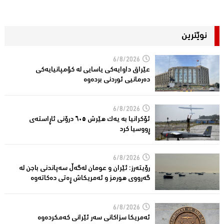
نوێترین
6/8/2026
عێراق داوایەکی یاسایی لە کۆمپانیایه‌كی
دەرمانیى ئوردنی بردەوە
6/8/2026
ئۆکرانیا بە یەک هێرش ٦٠٥ درۆنی ئاڕاستەى
ڕووسیا کرد
6/8/2026
رۆیتەرز: ئێران و عومان لەگەڵ سەپاندنی باجن لە
گەرووی هورمز و ئەمریکاش ڕەتی دەکاتەوە
6/8/2026
ئه‌مریكا سزاكانی سه‌ر ئێرانی كه‌مكرده‌وه‌