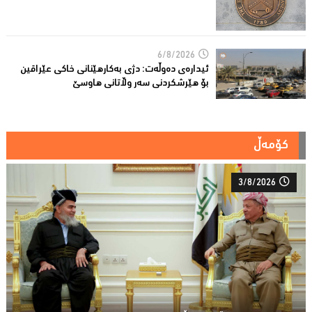
6/8/2026
ئیدارەى دەوڵەت: دژى بەکارهێنانى خاکی عێراقین
بۆ هێرشکردنى سەر وڵاتانی هاوسێ
کۆمەڵ
3/8/2026