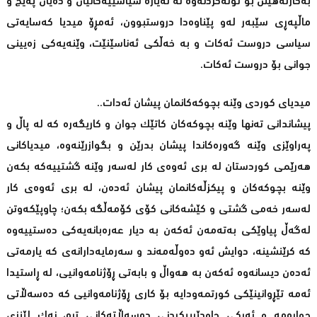
بەکارئەهێنن بۆ تۆڵەکردنەوە لە نەیارە سیاسییەکانیان و دەیان پەیج و
ماڵپەڕى سێبەر لەو پێناوەدا دروستبوون، ئەمڕۆ میدیا کەسایەتی
سیاسی دروست ئەکات و بە خەڵکى ئەناسێنێت، وێنەیەکى زەیینى
جوانى بۆ دروست ئەکات.
میدیاى کوردى وێنە بچوکەکانمان پیشان ئەدات..
پیشاندانى تەنها وێنە بچوکەکان کاتێك جوان و کاریگەرە کە لە پاڵ و
پەراوێزى وێنە گەورەکاندا پیشان بدرێن و بگوازرێنەوە، میدیاکانى
هەرێمی کوردستان لە بری ئەوەى کار لەسەر وێنە گشتییەکە بکەن
وێنە بچوکەکان و پیکزڵەکانمان پیشان ئەدەن، لە برى ئەوەى کار
لەسەر خەمی گشتی و کێشەکانی کۆی کۆمەڵگە بکەن؛ چاوپێکەوتن
لەگەڵ پیاوێکی بەتەمەن ئەکەن بە دیار عەرەبانەیەکی دەستییەوە
کە کرێنشینە، دوایش ئەو دەوڵەمەند و سەرمایەدارانەى کە یارمەتی
ئەدەن دیسانەوە ئەکەن بە هەواڵ و بابەتى ڕۆژنامەوانیی، لە ڕاستیدا
ئەمە تێڕوانینێکى کورتمەودایە بۆ کاری ڕۆژنامەوانیی کە دەسەڵاتی
چوارەمە و ئەرکی چاودێرییکردنی دەسەڵاتەکانی ترە، نەك لێنزى