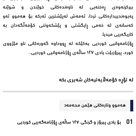
بیرکرنەوەى ڕەخنەیى لە ناوەندەکانى خوێندن و شوێنە
پەیوەندییدارەکانى تردا، ئەمەش لەپێشترین ئەرکە بۆ هەموو ئەو
کەسانەى لە خەمی ڕایگشتى و پێشکەوتنی کۆمەڵگەدان بە
کاریگەریی میدیا.
ڕۆژنامەوانیی کوردیی یەکێکە لە ڕووداوە گەورەکانى ناو مێژووى
کورد، پیرۆزبێت یادى ١٢٧ ساڵەى ڕۆژنامەوانیی کوردیی..
لە تۆڕە کۆمەڵایەتیەکان شەیری بکە
هەموو وتارەکانی هێمن محەمەد
بۆ یادی پیرۆز و گرنگی ١٢٧ ساڵەی ڕۆژنامەگەریی کوردیی‌