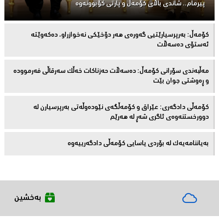
پیرمام.. شاندی باڵای كۆمه‌ڵ و پارتی كۆبوونه‌وه‌
كۆمەڵ: بەرپرسیارێتیی گەورەی هەر دۆخێکی نەخوازراو، دەكەوێتە
ئەستۆی دەسەڵات
مەڵبەندى سۆرانى کۆمەڵ: دەسەڵات حەزناکات خەڵک سەرقاڵى فەرموودە
و ڕەوشتى جوان بێت
کۆمەڵى دادگەرى: عێراق و كۆمەڵگەی نێودەوڵەتی بەرپرسیارن لە
دوورخستنەوەى ئاگری شەڕ لە هەرێم
بەیاننامەیەک لە بۆردی یاسایی کۆمەڵی دادگەرییەوە
بەخشین