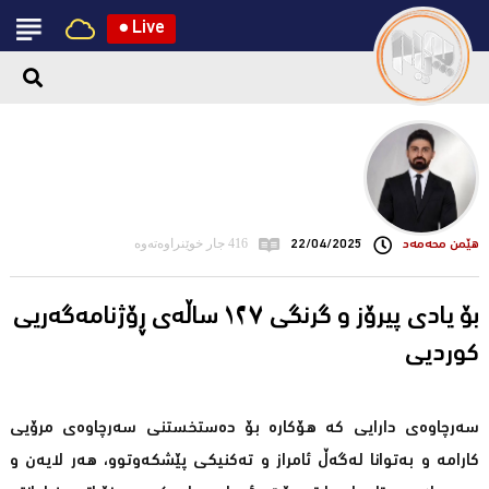
●
Live
هێمن محەمەد
22/04/2025
416 جار خوێنراوەتەوە
بۆ یادی پیرۆز و گرنگی ١٢٧ ساڵەی ڕۆژنامەگەریی
کوردیی
سەرچاوەى دارایی کە هۆکارە بۆ دەستخستنی سەرچاوەى مرۆیی
کارامە و بەتوانا لەگەڵ ئامراز و تەکنیکی پێشکەوتوو، هەر لایەن و