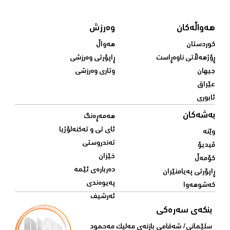
هەواڵەکان
وەرزش
کوردستان
هەواڵ
ڕۆژهەڵاتی ناوەڕاست
ڕاپۆرتی وەرزشی
جیهان
وتاری وەرزشی
عێراق
ئابوری
بەشەکان
هەمەڕەنگ
ئای تی و تەکنەلۆژیا
وێنە
تەندروستی
ڤیدیۆ
خێزان
کۆمەڵ
دەربارەی ئێمە
ڕاپۆرتی پەیامنێران
پەیوەندی
کەشوهەوا
ئەرشیف
بنکەی سەرەکی
سلێمانی/ شه‌قامی بازنه‌ی مه‌لیک مه‌حمود