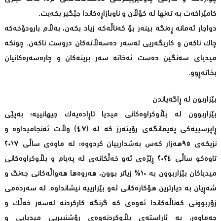
کامێراکەت بە تەنها لە کۆڵان و ناوبازاڕەکاندا جێگیر بکەیت.
دواجار ئەمانە ڕەنگە بینەر بۆ کەناڵەکە زیاد بکەن، بەڵام بارودۆخەکە
چاك ناکەن و کاریگەریی لەسەر دەسەڵاتەکان دروست ناکەن. چونکە
میدیای سەنگین دەست ئەخاتە سەر برینەکان و چارەسەرەکانیان
بخاتەڕوو.
بێزاربون لە ڕاگەیاندن
بێزاربوون لە بڵاوکراوەکانی میدیا تاڕادەیەك جیهانییە؛ بەپێى
ڕاپرسییەکی پەیمانگەى رۆیتەرز کە لە (٤٧) وڵات ئەنجامیداوە و
نزیکەى ٩٥هەزار کەس بەشدارییان کردووە؛ لە ماوەی ساڵى ٢٠١٧
تاوەکو ساڵى ٢٠٢٤ ڕێژەى ئەو خەڵکانەى لە پەیام و بڵاوکراوەکانى
میدیاکان بێزاربوون بە ١٠% زیاتر بوون، هەروەها هەواڵەکانى جەنگ و
شەڕیان بە دیارترین هۆکارەکانى ئەو بێزارییە نیشانداوە. لە سەردەمى
زۆربوونى کەناڵەکاندا ئەوەى کە گرنگە کارکردنە لەسەر خەڵك و
جەماوەر، بە ئاراستەى بڵاوکردنەوەى ڕۆشنبیریی میدیایی و