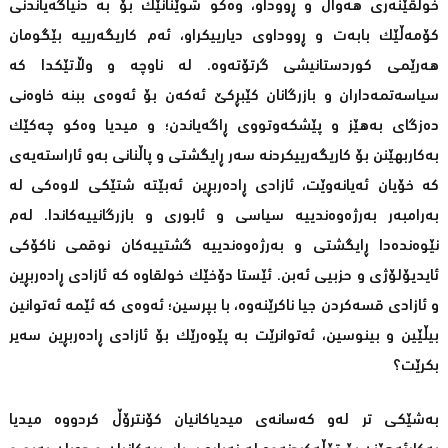
خولقێنەرى هەواڵ و ڕووداو، وەکو شوێنانێك بۆ بە دنیاگەیاندنى
کۆمەڵێك بابەت و ڕووداوى دیارییکراو، ئەم کاریگەرییە بێگومان
هەرێمى کوردستانیشى گرتۆتەوە. لە ناوچە و وڵاتێکدا کە
سیاسەتمەداران و بازرگانان کێبڕکێ ئەکەن بۆ ئەوەی ببنە خاوەنی
دەزگاى بەهێز و پێشکەوتووی ڕاگەیاندن؛ و میدیا وەکو چەکێک
بەکاربهێنن بۆ کاریگەرییکردنە سەر ڕایگشتى و پاڵنانى بەو ئاراستەیەی
کە خۆیان ئەیانەوێت، ئازادی ڕادەربڕین ئەبێتە شتێکی لاوەکی لە
بەرامبەر بەرژەوەندییە سیاسی و ئابوری و بازرگانییەکاندا. لەم
نێوەندەدا ڕایگشتى و بەرژەوەندییە گشتییەکان نوقمى ناکۆکی
ئایدیۆلۆژی و حزبیی ئەبن. ئێستا دۆخێك خولقاوە کە ئازادى ڕادەربڕین
و ئازادى قسەکردن جیا ناکرێنەوە، با بپرسین؛ ئەوەى کە ئێمە ئەتوانین
بیڵێین و بینوسین، ئەتوانرێت بە پێوەرێک بۆ ئازادی ڕادەربڕین سەیر
بکرێت؟
بەشێکی تر لەو کەسانەى میدیاکانیان کۆنترۆڵ کردووە میدیا