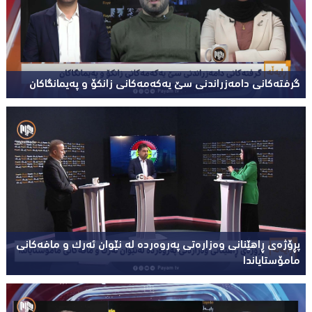
گرفتەکانی دامەزراندنی سێ یەکەمەکانی زانکۆ و پەیمانگاکان
پڕۆژەی ڕاهێنانی وەزارەتی پەروەردە لە نێوان ئەرک و مافەکانی
مامۆستایاندا