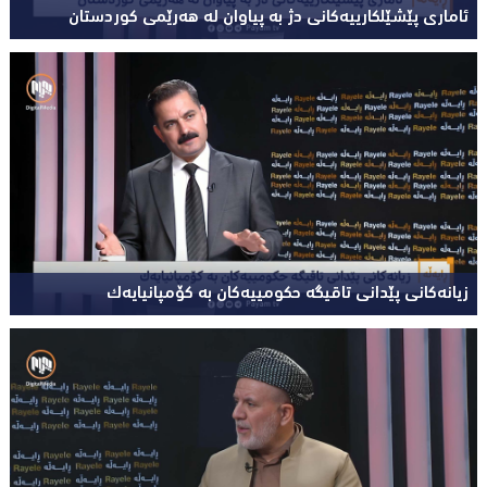
ئاماری پێشێلکارییەکانی دژ بە پیاوان لە هەرێمی کوردستان
زیانەکانی پێدانی تاقیگە حکومییەکان بە کۆمپانیایەک