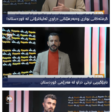
گرفتەکانی بواری وەبەرهێنانی دراوی ئەلیکترۆنی لە کوردستاندا
ناجێگیریی نرخی دراو لە هەرێمی کوردستان