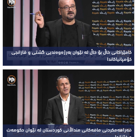
کامێراکانی خاڵ بۆ خاڵ لە نێوان بەرژەوەندیی گشتی و قازانجی
کۆمپانیاکاندا
فەراهەمکردنی مافەکانی منداڵانی کوردستان لە نێوان حکومەت