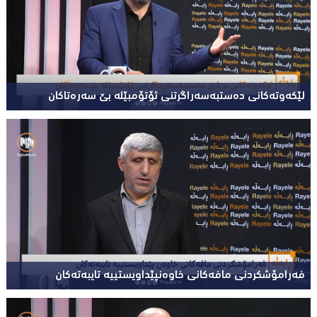
لێکەوتەکانی دەستبەسەراگرتنی ئۆتۆمبێلە بێ سەرەتاکان
فەرامۆشکردنی مافەکانی خاوەنپێداویستییە تایبەتەکان