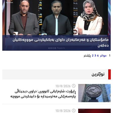
مامۆستایان و فەرمانبەران داوای بەبانکیکردنی مووچەکانیان
دەکەن
1
دواتر
4
3
2
پێشتر
نوێترین
10/8/2026
ڕاپۆرت؛ شاره‌زایانی ئابووری: دراوی دیجیتاڵی
چاره‌سه‌رێكی مه‌ترسیداره‌ بۆ دابینكردنی مووچه‌
10/8/2026