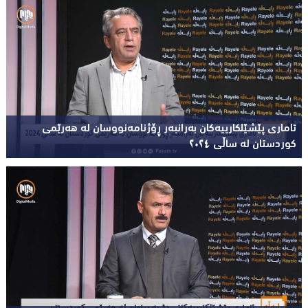
ئاماری پێشێلکارییەکان بەرانبەر ڕۆژنامەنووسان لە هەرێمی
کوردستان لە ساڵی ٢٠٢٤