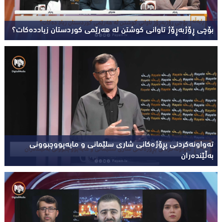
بۆچی ڕۆژبەڕۆژ تاوانی کوشتن لە هەرێمی کوردستان زیاددەکات؟
تەواونەکردنی پڕۆژەکانی شاری سلێمانی و مایەپووچبوونی
بەڵێندەران