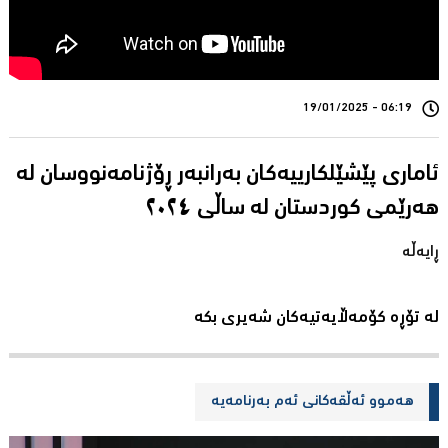
06:19 - 19/01/2025
ئاماری پێشێلکارییەکان بەرانبەر ڕۆژنامەنووسان لە
ڕایەڵە
لە تۆڕە کۆمەڵایەتیەکان شەیری بکە
هەموو ئەڵقەکانی ئەم بەرنامەیە