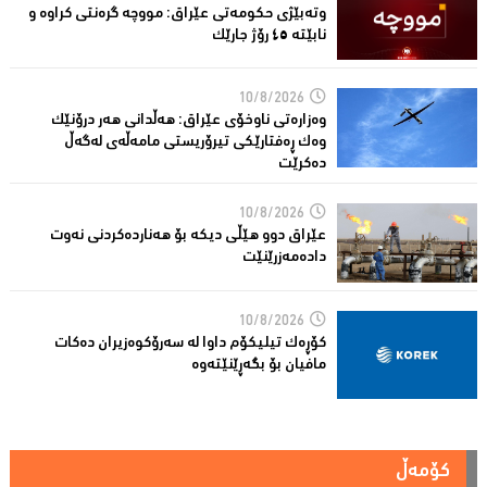
وتەبێژی حکومەتی عێراق: مووچە گرەنتی کراوە و
نابێتە ٤٥ رۆژ جارێک
10/8/2026
وەزارەتی ناوخۆی عێراق: هەڵدانی هەر درۆنێک
وەک ڕەفتارێکی تیرۆریستی مامەڵەی لەگەڵ
دەکرێت
10/8/2026
عێراق دوو هێڵى دیکە بۆ هەناردەکردنی نەوت
دادەمەزرێنێت
10/8/2026
کۆڕەک تیلیکۆم داوا لە سەرۆکوەزیران دەکات
مافیان بۆ بگەڕێنێتەوە
کۆمەڵ