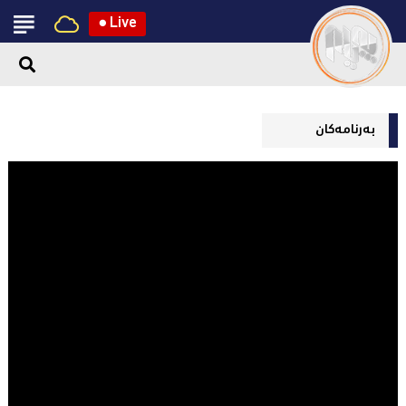
●
Live
بەرنامەکان