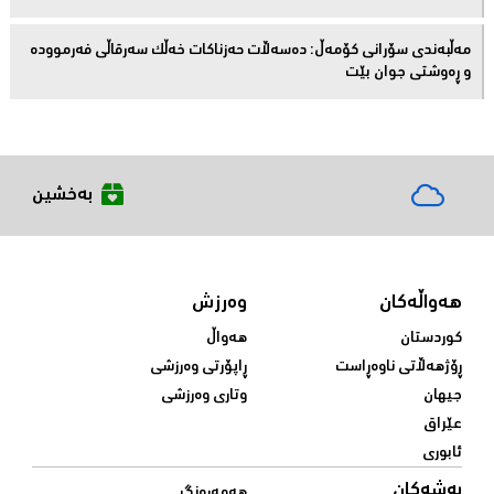
مەڵبەندى سۆرانى کۆمەڵ: دەسەڵات حەزناکات خەڵک سەرقاڵى فەرموودە
و ڕەوشتى جوان بێت
بەخشین
هەواڵەکان
وەرزش
کوردستان
هەواڵ
ڕۆژهەڵاتی ناوەڕاست
ڕاپۆرتی وەرزشی
جیهان
وتاری وەرزشی
عێراق
ئابوری
بەشەکان
هەمەڕەنگ