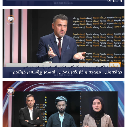
و خێزاندا
دواکەوتنی مووچە و کاریگەرییەکانی لەسەر پڕۆسەی خوێندن