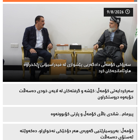
9/8/2026
سەرۆكی كۆمەڵى دادگەریی پێشوازی لە فیدراسیۆنی ڕێكخراوە
هاوئامانجەكان کرد
سەركردایەتی كۆمەڵ: كێشە و گرفتەكان لە لایەن خودی دەسەڵات
خۆیەوە دروستكراون
پیرمام.. شاندی باڵای كۆمه‌ڵ و پارتی كۆبوونه‌وه‌
كۆمەڵ: بەرپرسیارێتیی گەورەی هەر دۆخێکی نەخوازراو، دەكەوێتە
ئەستۆی دەسەڵات