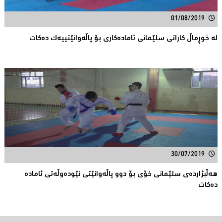
01/08/2019
له‌ خوڕماڵ كاراتی سلێمانی ئاماده‌كاری بۆ پاڵه‌وانێتییه‌ك ده‌كات
30/07/2019
هه‌ڵبژارده‌ی‌ سلێمانی‌ خۆی‌ بۆ دوو پاڵه‌وانێتی‌ نێوده‌وڵه‌تی‌ ئاماده‌
ده‌كات