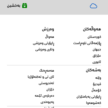
بەخشین
هەواڵەکان
وەرزش
کوردستان
هەواڵ
ڕۆژهەڵاتی ناوەڕاست
ڕاپۆرتی وەرزشی
جیهان
وتاری وەرزشی
عێراق
ئابوری
بەشەکان
هەمەڕەنگ
ئای تی و تەکنەلۆژیا
وێنە
تەندروستی
ڤیدیۆ
خێزان
کۆمەڵ
دەربارەی ئێمە
ڕاپۆرتی پەیامنێران
پەیوەندی
کەشوهەوا