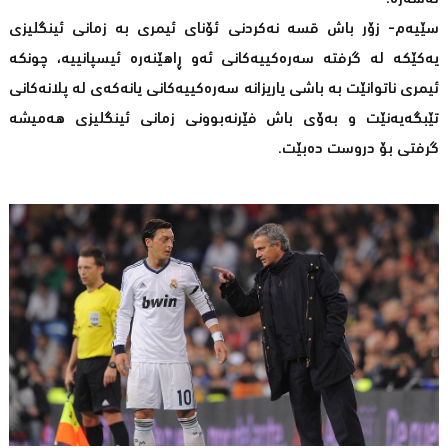
سێیەم- زۆر باش قسە نەکردنی ئۆنای ئیمری بە زمانی ئینگلیزی
یەکێکە لە گرفتە سەرەکییەکانی ئەو ڕاهێنەرە ئیسپانییە، چونکە
ئیمری ناتوانێت بە باشی یاریزانە سەرەکییەکانی یانەکەی لە پلانەکانی
تێبگەیەنێت و بەۆی باش فێرنەبوونی زمانی ئینگلیزی هەمیشە
گرفتی بۆ دروست دەبێت.