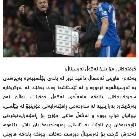
گرفتەکانی مۆرینیۆ لەگەڵ ئەرسیناڵ؛
یەکەم- هاوینی ئەمساڵ داڤید لویز لە یانەی چێڵسییەوە پەیوەندی
بە ئەرسیناڵەوە کردووە و لە ئێستاشدا وەک یەکێک لە بەرگریکارە
سەرەکییەکانی یانەکە مامەڵەی لەگەڵ دەکرێت، بەڵام ئەم
بەرگریکارە بەرازیلییە لە سەردەمی ڕاهێنەرایەتی مۆرینیۆ لە چێڵسی،
نیوانیان خراپ بووە و لەگەڵ هاتنی جۆزێ بۆ ڕاهێنەرایەتیکردنی
تۆپچییەکان پێ ناچێت بە ئاسانی پەیوەندییەکانیان باش ببێتەوە،
ئەمەش گرفت بۆ ئەرسیناڵ دروست دەکات، چونکە یانەکە هاوینی