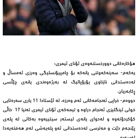
هۆکارەکانی دوورخستنەوەی ئۆنای ئیمری؛
یەکەم- سەرنەکەوتنی یانەکە بۆ چامپیۆنسلیگی وەرزی ئەمساڵ و
لەدەستدانی نازناوی یۆرۆپالیگ لە بەرژەوەندی یانەی چێڵسی
ڕکابەریان.
دووەم- خراپی ئەنجامەکانی ئەم وەرزە، لە ئێستادا 11 یاری سەرەتایی
خولی ئینگلیزی ئەنجام دراوە و تیمەکەی ئۆنای ئیمری تەنیا 17 خاڵی
کۆکردۆتەوە و لەدوای یانەی لیستەر سیتییەوە بەکاتی لە پلەی
پێنجەم دێت و مەترسی لەدەستدانی ئەو پلەیەشی لەم هەفتەیەدا
لەسەرە.