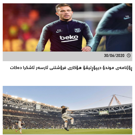
30/06/2020
ڕۆژنامەی موندۆ دیپۆڕتیڤۆ هۆکاری فرۆشتنی ئارسەر ئاشکرا دەکات