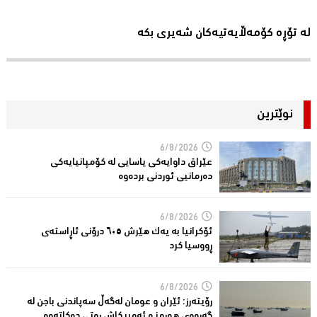
لە تۆڕە کۆمەڵایەتیەکان شەیری بکە
نوێترین
6/8/2026
عێراق داوایەکی یاسایی لە کۆمپانیایه‌كی
دەرمانیى ئوردنی بردەوە
6/8/2026
ئۆکرانیا بە یەک هێرش ٦٠٥ درۆنی ئاڕاستەى
ڕووسیا کرد
6/8/2026
رۆیتەرز: ئێران و عومان لەگەڵ سەپاندنی باجن لە
گەرووی هورمز و ئەمریکاش ڕەتی دەکاتەوە