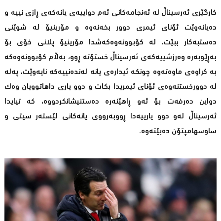
کارگێری ئەرسیناڵ لە ئەنجامەکانی ئەم دواییەی یانەکەی ڕازی نییە و
دەیانەوێت ئۆنای ئیمری دوور بخەنەوە و مۆرینیۆ لە شوێنی
دەستبەکار ببێت، لە کۆبوونەوەکەشدا مۆرینیۆ پلانی خۆی بۆ
بەڕێوبەرە وەرزشییەکەی ئەرسیناڵ خستۆتە ڕوو، بەڵام کۆبوونەوەکە
بە کراوەی ماوەتەوە چونکە ئیدارەی یانە لەندەنییەکە نایەوێت، پەلە
لە دوورخستنەوەی ئۆنای ئیمریدا بکات و دوو یاری داهاتوویان وەک
دواین دەرفەت بۆ ئەو ڕاهێنەرە دەستنیشانکردووە، کە تیایدا
ئەرسیناڵ لەو دوو یارییەدا ڕووبەرووی یانەکانی لێستەر سیتی و
ساوسهامپتۆن دەبێتەوە.