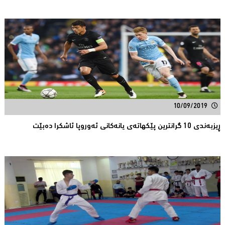
10/09/2019
ڕیزبەندی 10 گرانترین پێکهاتەی یانەکانی ئەوروپا ئاشکرا دەبێت