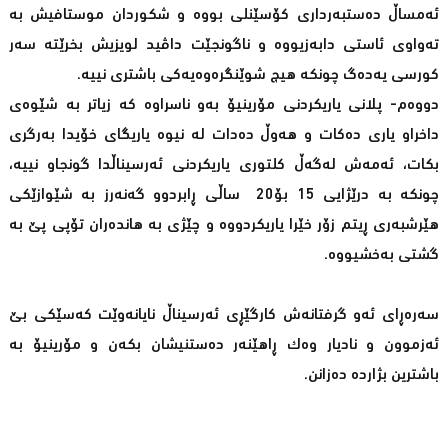
ئەمساڵ دەستبەرداری کۆسێنلی بووە و شکوردان موستافیش بە
تەواوی ئاستی دابەزیووە و ناگونجێت داڤید لویزیش بخرێتە سەر
کورسی یەدەگ چونکە هیچ شوێنگرەوەیەکی باشتری نییە.
دووەم- پلانی یاریکردنی مۆرینیۆ بەو ناسراوە کە زیاتر بە شێوەی
داخراو یاری دەکات و هەوڵ دەدات لە نیوە یاریگای خۆیدا بەرگری
بکات، ئەمەش لەگەڵ کلتوری یاریکردنی ئەرسیناڵدا گونجاو نییە،
چونکە بە درێژایی 15 بۆ20 ساڵی ڕابردوو گەنەرز بە شێوازێکی
هێرشبەری ڕیتم زۆر خێرا یاریکردووە و چێژی بە هاندەران تۆپی پێ بە
گشتی بەخشیووە.
سەرەڕای ئەو گرفتانەش کارگێڕی ئەرسیناڵ نایانەوێت کەسێکی بێ
ئەزموون و نادیار وەک ڕاهێنەر دەستنیشان بکەن و مۆرینیۆ بە
باشترین بژاردە دەزانن.