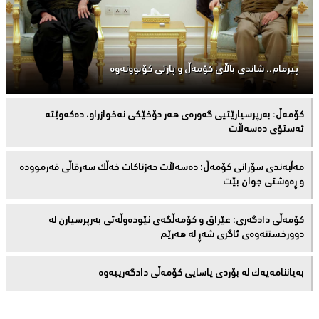
پیرمام.. شاندی باڵای كۆمه‌ڵ و پارتی كۆبوونه‌وه‌
كۆمەڵ: بەرپرسیارێتیی گەورەی هەر دۆخێکی نەخوازراو، دەكەوێتە
ئەستۆی دەسەڵات
مەڵبەندى سۆرانى کۆمەڵ: دەسەڵات حەزناکات خەڵک سەرقاڵى فەرموودە
و ڕەوشتى جوان بێت
کۆمەڵى دادگەرى: عێراق و كۆمەڵگەی نێودەوڵەتی بەرپرسیارن لە
دوورخستنەوەى ئاگری شەڕ لە هەرێم
بەیاننامەیەک لە بۆردی یاسایی کۆمەڵی دادگەرییەوە