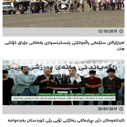
12/10/2019
لەپارێزگای سلێمانی پاڵەوانێتی پایسكیلسواری یانەكانی عێراق كۆتایی
هات
20/09/2019
كاردانه‌وه‌كان دژی بڕیاره‌كانی یه‌كێتی تۆپی پێی كوردستان به‌رده‌وامه‌