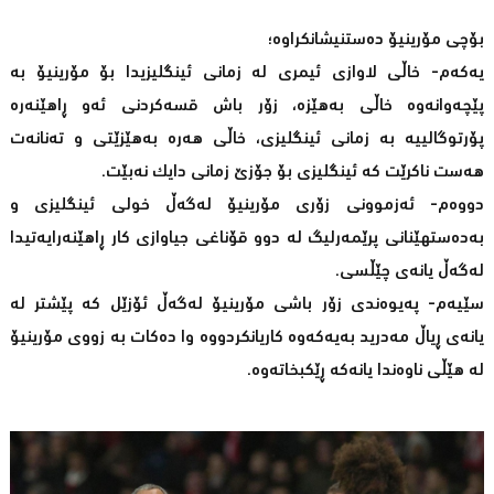
بۆچی مۆرینیۆ دەستنیشانکراوە؛
یەکەم- خاڵی لاوازی ئیمری لە زمانی ئینگلیزیدا بۆ مۆرینیۆ بە
پێچەوانەوە خاڵی بەهێزە، زۆر باش قسەکردنی ئەو ڕاهێنەرە
پۆرتوگالییە بە زمانی ئینگلیزی، خاڵی هەرە بەهێزێتی و تەنانەت
هەست ناکرێت کە ئینگلیزی بۆ جۆزێ زمانی دایک نەبێت.
دووەم- ئەزموونی زۆری مۆرینیۆ لەگەڵ خولی ئینگلیزی و
بەدەستهێنانی پرێمەرلیگ لە دوو قۆناغی جیاوازی کار ڕاهێنەرایەتیدا
لەگەڵ یانەی چێڵسی.
سێیەم- پەیوەندی زۆر باشی مۆرینیۆ لەگەڵ ئۆزێل کە پێشتر لە
یانەی ڕیاڵ مەدرید بەیەکەوە کاریانکردووە وا دەکات بە زووی مۆرینیۆ
لە هێڵی ناوەندا یانەکە ڕێکبخاتەوە.