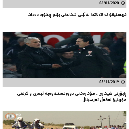
06/01/2020
کریستیانۆ لە 2020دا بەڵێنی شکاندنی پێنج ڕیکۆرد دەدات
03/11/2019
ڕاپۆڕتی شیکاری.. هۆکارەکانی دوورخستنەوەیە ئیمری و گرفتی
مۆرینیۆ لەگەڵ ئەرسیناڵ