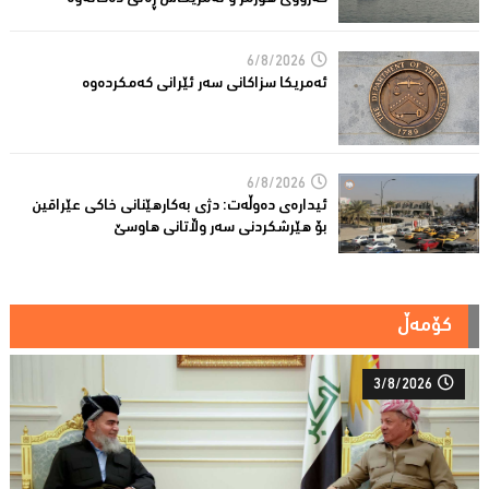
6/8/2026
ئه‌مریكا سزاكانی سه‌ر ئێرانی كه‌مكرده‌وه‌
6/8/2026
ئیدارەى دەوڵەت: دژى بەکارهێنانى خاکی عێراقین
بۆ هێرشکردنى سەر وڵاتانی هاوسێ
کۆمەڵ
3/8/2026