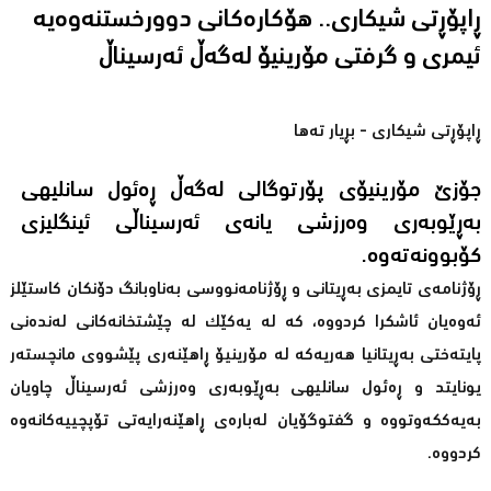
ڕاپۆڕتی شیکاری.. هۆکارەکانی دوورخستنەوەیە
ئیمری و گرفتی مۆرینیۆ لەگەڵ ئەرسیناڵ
ڕاپۆڕتی شیکاری - بڕیار تەها
جۆزێ مۆرینیۆی پۆرتوگالی لەگەڵ ڕەئول سانلیهی
بەڕێوبەری وەرزشی یانەی ئەرسیناڵی ئینگلیزی
کۆبوونەتەوە.
ڕۆژنامەی تایمزی بەڕیتانی و ڕۆژنامەنووسی بەناوبانگ دۆنکان کاستێلز
ئەوەیان ئاشکرا کردووە، کە لە یەکێک لە چێشتخانەکانی لەندەنی
پایتەختی بەڕیتانیا هەریەکە لە مۆرینیۆ ڕاهێنەری پێشووی مانچستەر
یونایتد و ڕەئول سانلیهی بەڕێوبەری وەرزشی ئەرسیناڵ چاویان
بەیەککەوتووە و گفتوگۆیان لەبارەی ڕاهێنەرایەتی تۆپچییەکانەوە
کردووە.