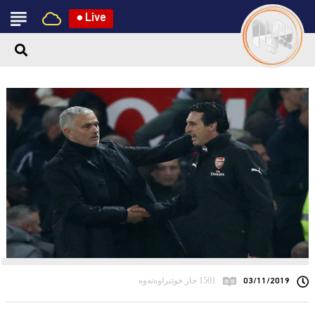
●
Live
03/11/2019
1501 جار خوێنراوەتەوە