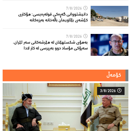
7/8/2026
دانیشتووانى گەڕەكی قولەرەیسی: هۆکارى
کێشەى بێئاویمان باڵەخانە بەرزەكانە
7/8/2026
بەهۆى شکستهێنان لە هێرشەکانى سەر ئێران،
سەرۆكی مۆساد دوو بەرپرسی لە كار لادا
کۆمەڵ
3/8/2026