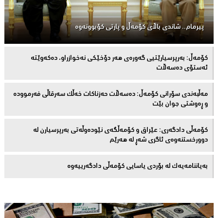
پیرمام.. شاندی باڵای كۆمه‌ڵ و پارتی كۆبوونه‌وه‌
كۆمەڵ: بەرپرسیارێتیی گەورەی هەر دۆخێکی نەخوازراو، دەكەوێتە
ئەستۆی دەسەڵات
مەڵبەندى سۆرانى کۆمەڵ: دەسەڵات حەزناکات خەڵک سەرقاڵى فەرموودە
و ڕەوشتى جوان بێت
کۆمەڵى دادگەرى: عێراق و كۆمەڵگەی نێودەوڵەتی بەرپرسیارن لە
دوورخستنەوەى ئاگری شەڕ لە هەرێم
بەیاننامەیەک لە بۆردی یاسایی کۆمەڵی دادگەرییەوە