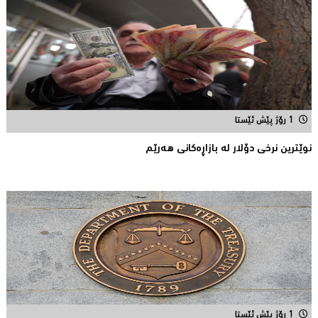
1 رۆژ پێش ئێستا
نوێترین نرخی دۆلار له‌ بازاڕه‌كانی هه‌رێم
1 رۆژ پێش ئێستا