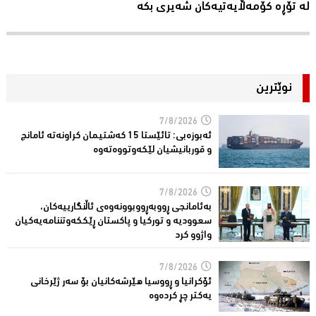
لە تۆڕە کۆمەڵایەتیەکان شەیری بکە
نوێترین
7/8/2026
ئەبوزەبی: تائێستا 15 كەشتیمان كراونەتە ئامانج
و قوربانیشیان لێكەوتووەتەوە
7/8/2026
بەئامانجی ڕووبەڕووبوونەوەی ئاڵنگارییەكان،
سعوودیە و توركیا و پاكستان ڕێككەوتننامەیەکیان
واژوو كرد
7/8/2026
ئۆكرانیا و ڕووسیا هێرشەكانیان بۆ سەر ژێرخانی
یەكتر چڕ كردەوە