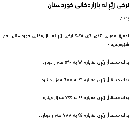
نرخی زێڕ لە بازارەکانی کوردستان
پەیام
ئەمڕۆ هەینى ١٣ى ٦ى ٢٠٢٥ نرخی زێڕ لە بازارەکانی کوردستان بەم
شێوەیەیە:-
یەک مسقاڵ زێڕی عەیارە ١٨ بە ٥٩٠ هەزار دینارە.
یەک مسقاڵ زێڕی عەیارە ٢١ بە ٦٨٨ هەزار دینارە.
یەک مسقاڵ زێڕی عەیارە ٢٢ بە ٧٢٢ هەزار دینارە.
یەک مسقاڵ زێڕی عەیارە ٢٤ بە ٧٨٨ هەزار دینارە.