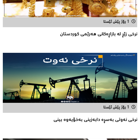
1 رۆژ پێش ئێستا
نرخی زێڕ له‌ بازاڕه‌كانی هه‌رێمی كوردستان
1 رۆژ پێش ئێستا
نرخی نه‌وتی به‌سڕه‌ دابه‌زینی به‌خۆیه‌وه‌ بینی