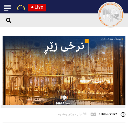
●
Live
13/06/2025
561 جار خوێنراوەتەوە