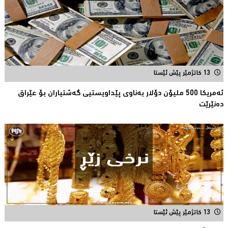
13 کاتژمێر پێش ئێستا
ئەمریكا 500 ملیۆن دۆلار بەناوى پێداویستیی گەشتیاران بۆ عێراق
دەنێرێت
13 کاتژمێر پێش ئێستا