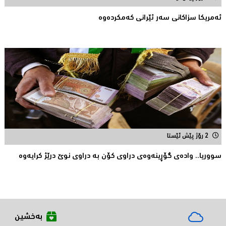
ئه‌مریكا سزاكانی سه‌ر ئێرانی كه‌مكرده‌وه‌
2 رۆژ پێش ئێستا
سووریا.. واده‌ی گۆڕینه‌وه‌ی دراوی كۆن به‌ دراوی نوێ درێژ كرایه‌وه‌
بەخشین