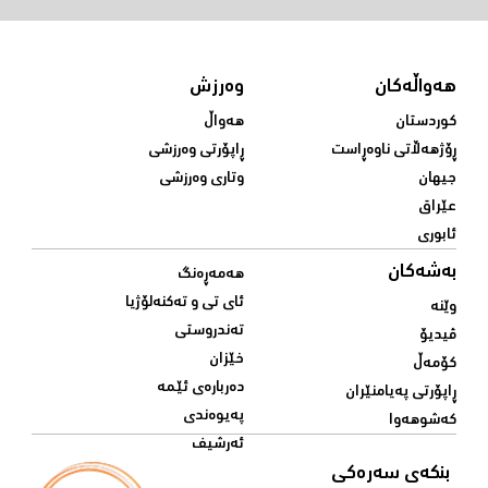
هەواڵەکان
وەرزش
کوردستان
هەواڵ
ڕۆژهەڵاتی ناوەڕاست
ڕاپۆرتی وەرزشی
جیهان
وتاری وەرزشی
عێراق
ئابوری
بەشەکان
هەمەڕەنگ
ئای تی و تەکنەلۆژیا
وێنە
تەندروستی
ڤیدیۆ
خێزان
کۆمەڵ
دەربارەی ئێمە
ڕاپۆرتی پەیامنێران
پەیوەندی
کەشوهەوا
ئەرشیف
بنکەی سەرەکی