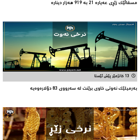
مسقاڵێک زێڕی عەیارە 21 بە 919 هەزار دینارە
13 کاتژمێر پێش ئێستا
بەرمیلێک نەوتى خاوى برێنت لە سەرووى 83 دۆلارەوەیە