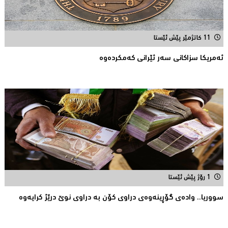
11 کاتژمێر پێش ئێستا
ئه‌مریكا سزاكانی سه‌ر ئێرانی كه‌مكرده‌وه‌
1 رۆژ پێش ئێستا
سووریا.. واده‌ی گۆڕینه‌وه‌ی دراوی كۆن به‌ دراوی نوێ درێژ كرایه‌وه‌