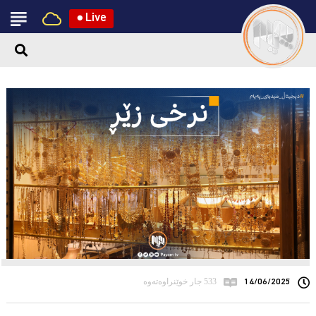
●
Live
14/06/2025
533 جار خوێنراوەتەوە