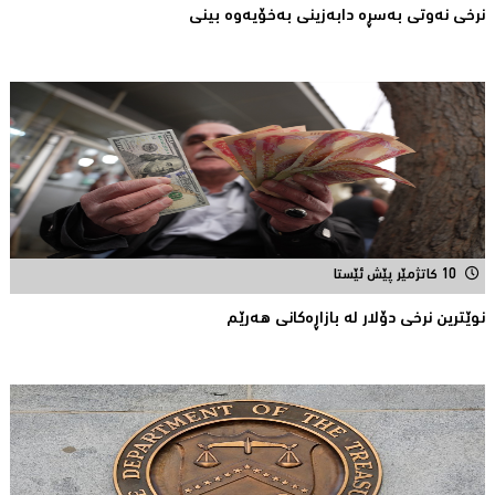
نرخی نه‌وتی به‌سڕه‌ دابه‌زینی به‌خۆیه‌وه‌ بینی
10 کاتژمێر پێش ئێستا
نوێترین نرخی دۆلار له‌ بازاڕه‌كانی هه‌رێم