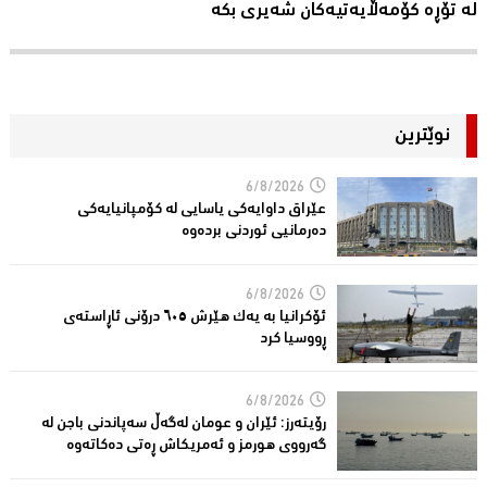
لە تۆڕە کۆمەڵایەتیەکان شەیری بکە
نوێترین
6/8/2026
عێراق داوایەکی یاسایی لە کۆمپانیایه‌كی
دەرمانیى ئوردنی بردەوە
6/8/2026
ئۆکرانیا بە یەک هێرش ٦٠٥ درۆنی ئاڕاستەى
ڕووسیا کرد
6/8/2026
رۆیتەرز: ئێران و عومان لەگەڵ سەپاندنی باجن لە
گەرووی هورمز و ئەمریکاش ڕەتی دەکاتەوە