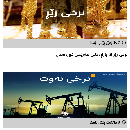
7 کاتژمێر پێش ئێستا
نرخی زێڕ له‌ بازاڕه‌كانی هه‌رێمی كوردستان
8 کاتژمێر پێش ئێستا