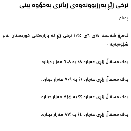
نرخی زێڕ بەرزبوونەوەى زیاترى بەخۆوە بینى
پەیام
ئەمڕۆ شەممە ١٤ى ٦ى ٢٠٢٥ نرخی زێڕ لە بازارەکانی کوردستان بەم
شێوەیەیە:-
یەک مسقاڵ زێڕی عەیارە ١٨ بە ٦٠٨ هەزار دینارە.
یەک مسقاڵ زێڕی عەیارە ٢١ بە ٧٠٩ هەزار دینارە.
یەک مسقاڵ زێڕی عەیارە ٢٢ بە ٧٤٤ هەزار دینارە.
یەک مسقاڵ زێڕی عەیارە ٢٤ بە ٨١٢ هەزار دینارە.