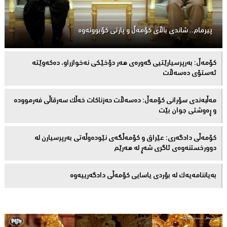
پیرمام.. شاندی باڵای كۆمه‌ڵ و پارتی كۆبوونه‌وه‌
كۆمەڵ: بەرپرسیارێتیی گەورەی هەر دۆخێکی نەخوازراو، دەكەوێتە
ئەستۆی دەسەڵات
مەڵبەندى سۆرانى کۆمەڵ: دەسەڵات حەزناکات خەڵک سەرقاڵى فەرموودە
و ڕەوشتى جوان بێت
کۆمەڵى دادگەرى: عێراق و كۆمەڵگەی نێودەوڵەتی بەرپرسیارن لە
دوورخستنەوەى ئاگری شەڕ لە هەرێم
بەیاننامەیەک لە بۆردی یاسایی کۆمەڵی دادگەرییەوە