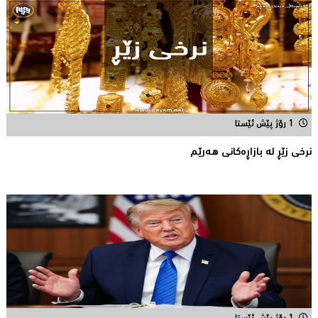
1 رۆژ پێش ئێستا
نرخى زێڕ له‌ بازاڕه‌كانی هه‌رێم