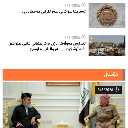
6/8/2026
ئه‌مریكا سزاكانی سه‌ر ئێرانی كه‌مكرده‌وه‌
6/8/2026
ئیدارەى دەوڵەت: دژى بەکارهێنانى خاکی عێراقین
بۆ هێرشکردنى سەر وڵاتانی هاوسێ
کۆمەڵ
3/8/2026