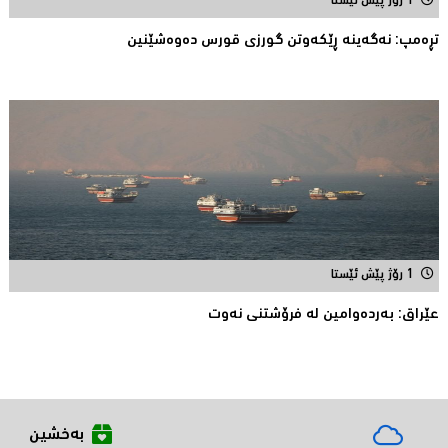
1 رۆژ پێش ئێستا
تڕه‌مپ: نه‌گه‌ینه‌ ڕێكه‌وتن گورزی قورس ده‌وه‌شێنین
1 رۆژ پێش ئێستا
عێراق: به‌رده‌وامین له‌ فرۆشتنی نه‌وت
بەخشین