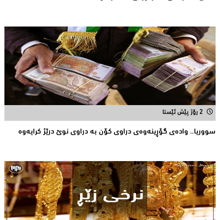
2 رۆژ پێش ئێستا
سووریا.. واده‌ی گۆڕینه‌وه‌ی دراوی كۆن به‌ دراوی نوێ درێژ كرایه‌وه‌