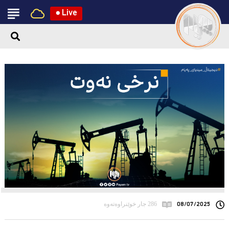
●
Live
08/07/2025
286 جار خوێنراوەتەوە