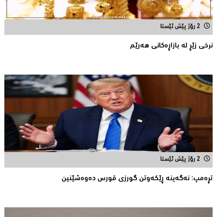
2 رۆژ پێش ئێستا
نرخى زێڕ له‌ بازاڕه‌كانی هه‌رێم
2 رۆژ پێش ئێستا
تڕه‌مپ: نه‌گه‌ینه‌ ڕێكه‌وتن گورزی قورس ده‌وه‌شێنین