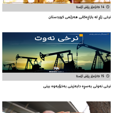
14 کاتژمێر پێش ئێستا
نرخی زێڕ له‌ بازاڕه‌كانی هه‌رێمی كوردستان
15 کاتژمێر پێش ئێستا
نرخی نه‌وتی به‌سڕه‌ دابه‌زینی به‌خۆیه‌وه‌ بینی