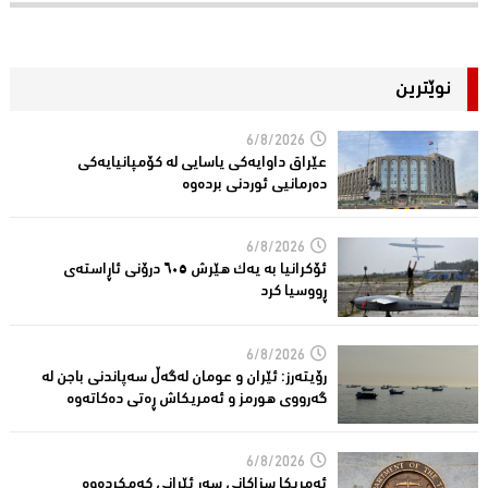
نوێترین
6/8/2026
عێراق داوایەکی یاسایی لە کۆمپانیایه‌كی
دەرمانیى ئوردنی بردەوە
6/8/2026
ئۆکرانیا بە یەک هێرش ٦٠٥ درۆنی ئاڕاستەى
ڕووسیا کرد
6/8/2026
رۆیتەرز: ئێران و عومان لەگەڵ سەپاندنی باجن لە
گەرووی هورمز و ئەمریکاش ڕەتی دەکاتەوە
6/8/2026
ئه‌مریكا سزاكانی سه‌ر ئێرانی كه‌مكرده‌وه‌