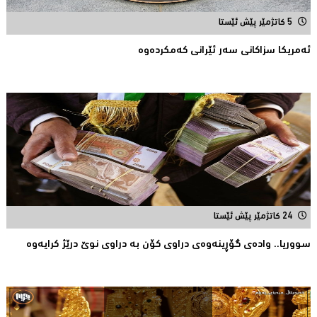
5 کاتژمێر پێش ئێستا
ئه‌مریكا سزاكانی سه‌ر ئێرانی كه‌مكرده‌وه‌
24 کاتژمێر پێش ئێستا
سووریا.. واده‌ی گۆڕینه‌وه‌ی دراوی كۆن به‌ دراوی نوێ درێژ كرایه‌وه‌