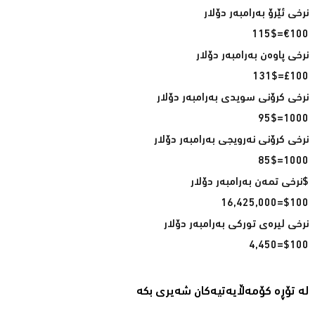
€100=115$
£100=131$
1000=95$
1000=85$
$100=16,425,000
$100=4,450
لە تۆڕە کۆمەڵایەتیەکان شەیری بکە