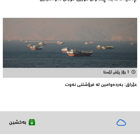
1 رۆژ پێش ئێستا
عێراق: به‌رده‌وامین له‌ فرۆشتنی نه‌وت
بەخشین