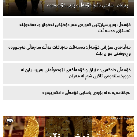
پیرمام.. شاندی باڵای كۆمه‌ڵ و پارتی كۆبوونه‌وه‌
كۆمەڵ: بەرپرسیارێتیی گەورەی هەر دۆخێکی نەخوازراو، دەكەوێتە
ئەستۆی دەسەڵات
مەڵبەندى سۆرانى کۆمەڵ: دەسەڵات حەزناکات خەڵک سەرقاڵى فەرموودە
و ڕەوشتى جوان بێت
کۆمەڵى دادگەرى: عێراق و كۆمەڵگەی نێودەوڵەتی بەرپرسیارن لە
دوورخستنەوەى ئاگری شەڕ لە هەرێم
بەیاننامەیەک لە بۆردی یاسایی کۆمەڵی دادگەرییەوە