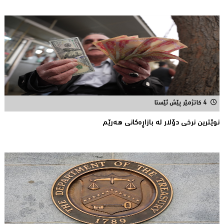
4 کاتژمێر پێش ئێستا
نوێترین نرخی دۆلار له‌ بازاڕه‌كانی هه‌رێم