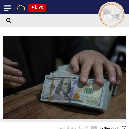
●
Live
07/06/2026
198 جار خوێنراوەتەوە