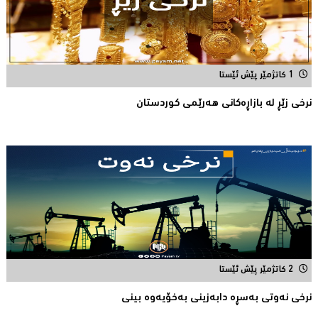
1 کاتژمێر پێش ئێستا
نرخی زێڕ له‌ بازاڕه‌كانی هه‌رێمی كوردستان
2 کاتژمێر پێش ئێستا
نرخی نه‌وتی به‌سڕه‌ دابه‌زینی به‌خۆیه‌وه‌ بینی