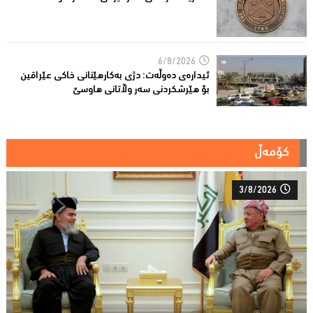
6/8/2026
ئیدارەى دەوڵەت: دژى بەکارهێنانى خاکی عێراقین
بۆ هێرشکردنى سەر وڵاتانی هاوسێ
کۆمەڵ
3/8/2026