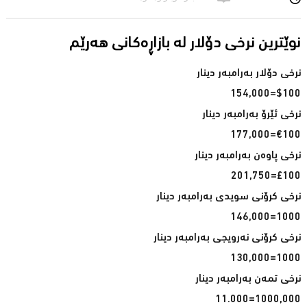
نوێترین نرخی دۆلار له‌ بازاڕه‌كانی هه‌رێم
$100=154,000
€100=177,000
£100=201,750
1000=146,000
1000=130,000
1000,000=11.000