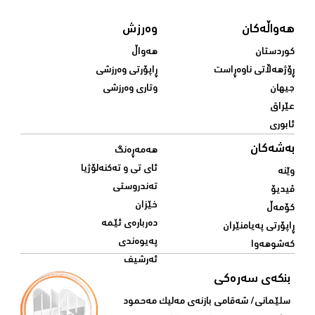
هەواڵەکان
وەرزش
کوردستان
هەواڵ
ڕۆژهەڵاتی ناوەڕاست
ڕاپۆرتی وەرزشی
جیهان
وتاری وەرزشی
عێراق
ئابوری
بەشەکان
هەمەڕەنگ
ئای تی و تەکنەلۆژیا
وێنە
تەندروستی
ڤیدیۆ
خێزان
کۆمەڵ
دەربارەی ئێمە
ڕاپۆرتی پەیامنێران
پەیوەندی
کەشوهەوا
ئەرشیف
بنکەی سەرەکی
سلێمانی/ شه‌قامی بازنه‌ی مه‌لیک مه‌حمود