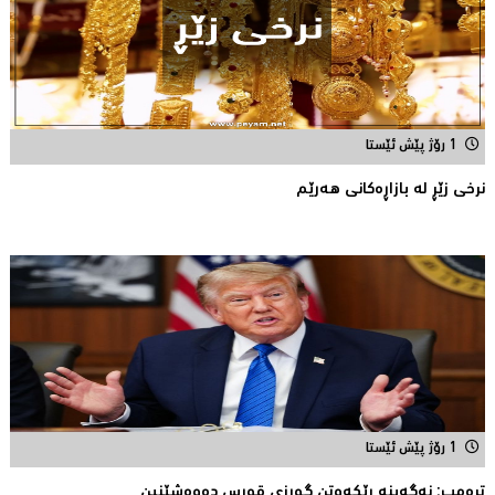
1 رۆژ پێش ئێستا
نرخى زێڕ له‌ بازاڕه‌كانی هه‌رێم
1 رۆژ پێش ئێستا
تڕه‌مپ: نه‌گه‌ینه‌ ڕێكه‌وتن گورزی قورس ده‌وه‌شێنین