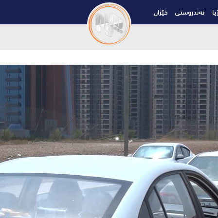
یا
تەندروستی
خێزان