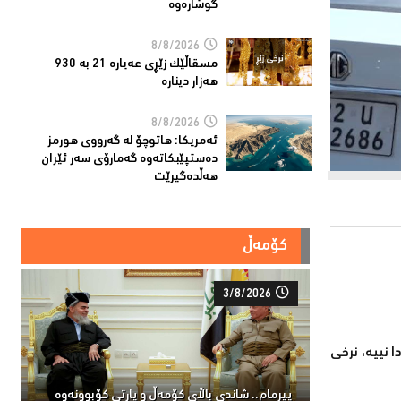
گوشارەوە
8/8/2026
مسقاڵێک زێڕی عەیارە 21 بە 930
هەزار دینارە
8/8/2026
ئەمریكا: هاتوچۆ لە گەرووی هورمز
دەستپێبكاتەوە گەمارۆی سەر ئێران
هەڵدەگیرێت
کۆمەڵ
3/8/2026
 جەنگێك لە ئارادا نییە، نرخی
پیرمام.. شاندی باڵای كۆمه‌ڵ و پارتی كۆبوونه‌وه‌