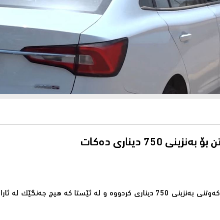
 750 دیناری دەكات
گرانی بەنزینی نۆرماڵ هاووڵاتیانی هەولێری ناچار بە نۆرەگرتن بۆ بەركەوتنی بەنزینی 750 دیناری كردووە و لە ئێستا كە هیچ