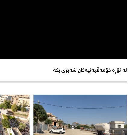
لە تۆڕە کۆمەڵایەتیەکان شەیری بکە