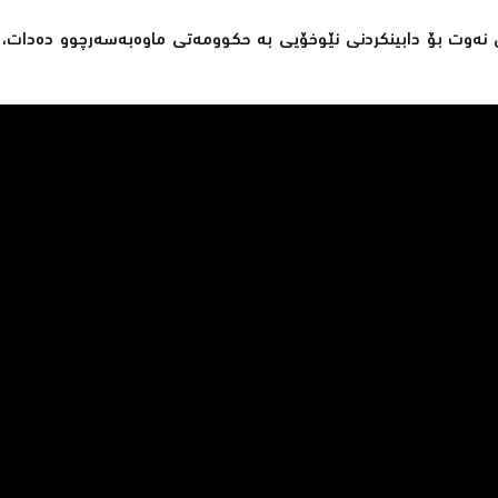
 كە حكومەتی فیدڕاڵ ڕۆژانە 50 هەزار بەرمیل نەوت بۆ دابینكردنی نێوخۆیی بە حكوومەتی ماوەبەسەرچوو 