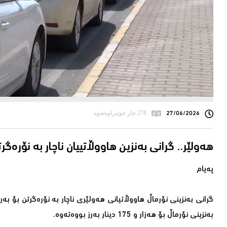
27/06/2026
278 جار خوێنراوەتەوە
هەولێر.. گرانی بەنزین هاووڵاتییان ناچار بە نۆرەگرتن بۆ بەنزینی
پەیام
بەنزینی نۆرماڵ بۆ هەزار و 175 دینار بەرز بووەتەوە.