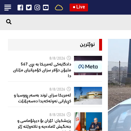
●
Live
نوێترین
8/8/2026
دادگایەكی ئەمریكا بە بڕی 567
ملیۆن دۆلار سزای كۆمپانیای مێتای
دا
8/8/2026
ئەمریكا سزای توند بەسەر ڕووسیا و
كڕیارانی نەوتەكەیدا دەسەپێنێت
8/8/2026
پزیشكیان: ئێران بۆ دیپلۆماسی و
جەنگیش ئامادەیە و ناکەوێتە ژێر