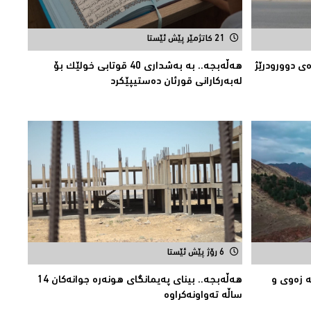
21 کاتژمێر پێش ئێستا
ەی دوورودرێژ
هەڵەبجە.. بە بەشداری 40 قوتابی خولێک بۆ
لەبەرکارانى قورئان دەستیپێکرد
6 رۆژ پێش ئێستا
لە زەوى و
هەڵەبجە.. بینای پەیمانگای هونەرە جوانەكان 14
ساڵە تەواونەکراوە