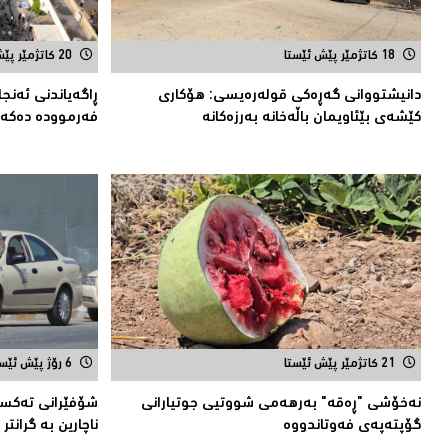
18 کاتژمێر پێش ئێستا
20 کاتژمێر پێش ئێستا
دانیشتووانى گەڕەكی قولەرەیسی: هۆکارى
ڕاگەیاندنی ئەنج
کێشەى بێئاویمان باڵەخانە بەرزەكانە
فەرموودە دەکەو
21 کاتژمێر پێش ئێستا
6 رۆژ پێش ئێستا
نەخۆشی "ڕەقە" بەرهەمی شووتیی جوتیارانی
شۆفێرانى تەکسى:
گۆپتەپەى فەوتاندووە
ناچارین بە گرانتر