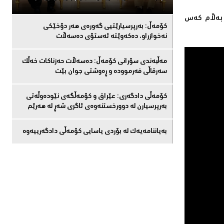
دەدات، بەڵام كەس
كۆمەڵ: بەرپرسیارێتیی گەورەی هەر دۆخێکی
نەخوازراو، دەكەوێتە ئەستۆی دەسەڵات
مەڵبەندى سۆرانى کۆمەڵ: دەسەڵات حەزناکات خەڵک
سەرقاڵى فەرموودە و ڕەوشتى جوان بێت
کۆمەڵى دادگەرى: عێراق و كۆمەڵگەی نێودەوڵەتی
بەرپرسیارن لە دوورخستنەوەى ئاگری شەڕ لە هەرێم
بەیاننامەیەک لە بۆردی یاسایی کۆمەڵی دادگەرییەوە