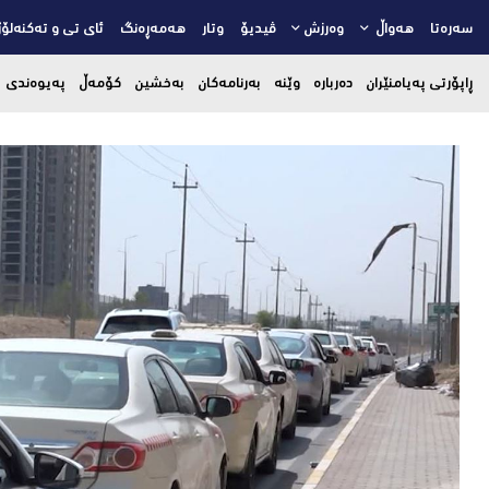
سەرەتا
هەواڵ
وەرزش
ڤیدیۆ
وتار
هەمەڕەنگ
ئای تی و تەکنەلۆژ
ڕاپۆرتی پەیامنێران
دەربارە
وێنە
بەرنامەکان
بەخشین
کۆمەڵ
پەیوەندی