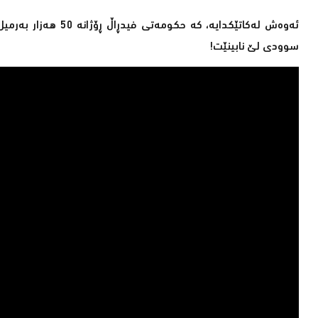
ئەوەش لەكاتێكدایە،
سوودی لێ نابینێت!