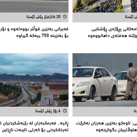
20 کاتژمێر پێش ئێستا
امەكانی پڕۆژەی ڕۆشنایی
قەیرانى بەنزین قوڵتر بووەتەوە و نۆر
ێتە هەفتەی داهاتووەوە
بۆ بەنزینە 750 ییەکە گیراوە
6 رۆژ پێش ئێستا
 تاوەکو بەنزین هەرزان نەکرێت،
ڕانیە.. فەرمانبەران لە بێبەشکردنیان 
 هاوڵاتییان بگوازینەوە
تەرخانکردنى بۆ کەرتى تایبەت ناڕزاین