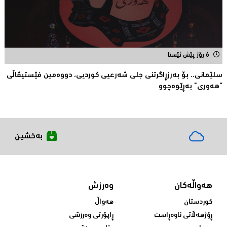
6 رۆژ پێش ئێستا
سلێمانی.. بۆ بەرزڕاگرتنی جلی شەرعیی كوردیی، دووەمین فێستیڤاڵی
"هەوری" بەڕێوەچوو
بەخشین
هەواڵەکان
وەرزش
کوردستان
هەواڵ
ڕۆژهەڵاتی ناوەڕاست
ڕاپۆرتی وەرزشی