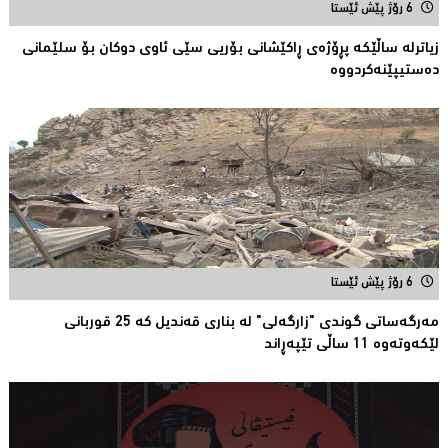
6 رۆژ پێش ئێستا
زیاترلە ساڵێکە پڕۆژەی ڕاكێشانی بۆریی سێی ئاوی دوكان بۆ سلێمانی
دەستیپێنەکردووە
6 رۆژ پێش ئێستا
مەرگەساتی گوندی "زارگەلی" لە بناری قەندیل کە 25 قوربانى
لێکەوتەوە 11 ساڵى تێپەڕاند