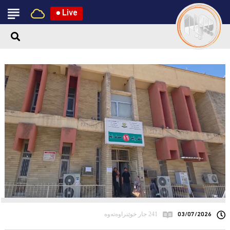
●
Live
03/07/2026
241 جار خوێنراوەتەوە