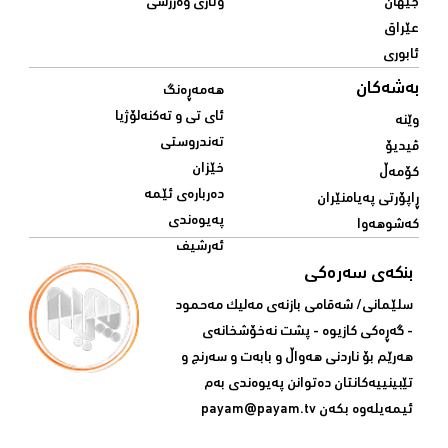
جیهان
وتاری وەرزشی
عێراق
ئابوری
بەشەکان
هەمەڕەنگ
ئای تی و تەکنەلۆژیا
وێنە
تەندروستی
ڤیدیۆ
خێزان
کۆمەڵ
دەربارەی ئێمە
ڕاپۆرتی پەیامنێران
پەیوەندی
کەشوهەوا
ئەرشیف
بنکەی سەرەکی
سلێمانی/ شه‌قامی بازنه‌ی مه‌لیک مه‌حمود
- گه‌ڕه‌کی کازیوه‌ - پشت نه‌خۆشخانه‌ی‌
هه‌رێم بۆ ناردنی‌ هه‌واڵ و بابه‌ت و سه‌رنج و
تێبینییه‌كانتان ده‌توانن په‌یوه‌ندی‌ به‌م
ئیمه‌یله‌وه‌ بكه‌ن
payam@payam.tv