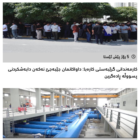
5 رۆژ پێش ئێستا
كارمەندانی گرێبەستی كارەبا: داواکانمان جێبەجێ نەکەن دابەشكردنی
پسووڵە ڕادەگرین