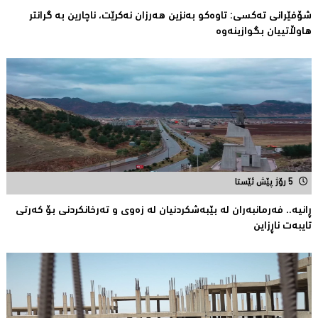
شۆفێرانى تەکسى: تاوەکو بەنزین هەرزان نەکرێت، ناچارین بە گرانتر
هاوڵاتییان بگوازینەوە
5 رۆژ پێش ئێستا
ڕانیە.. فەرمانبەران لە بێبەشکردنیان لە زەوى و تەرخانکردنى بۆ کەرتى
تایبەت ناڕزاین