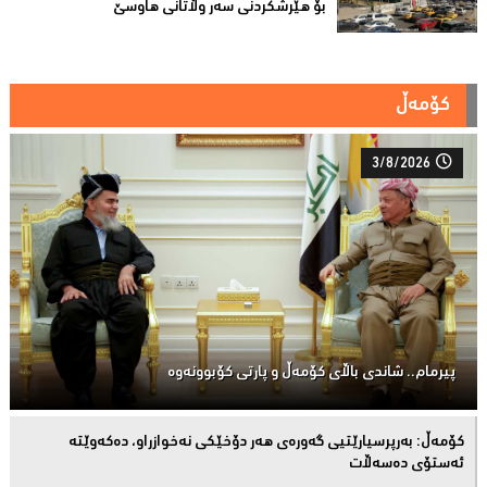
بۆ هێرشکردنى سەر وڵاتانی هاوسێ
کۆمەڵ
3/8/2026
پیرمام.. شاندی باڵای كۆمه‌ڵ و پارتی كۆبوونه‌وه‌
كۆمەڵ: بەرپرسیارێتیی گەورەی هەر دۆخێکی نەخوازراو، دەكەوێتە
ئەستۆی دەسەڵات