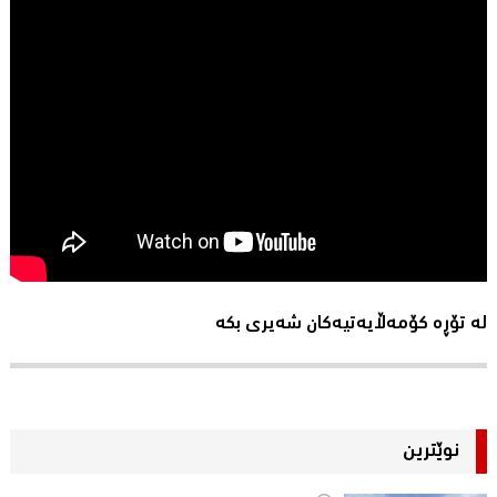
لە تۆڕە کۆمەڵایەتیەکان شەیری بکە
نوێترین