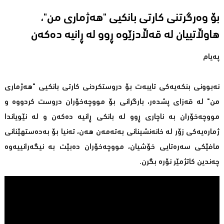
بۆ وەرگرتنى كارتی بانكیی "هەژماری من"،
هاوڵاتییان لە قەڵادزێوە ڕوو لە ڕانیە دەکەن
پەیام
نەبوونی بنكەیەكی تایبەت بۆ دروستكردنی كارتی بانكیی "هەژماری
من" لە قەزای پشدەر، بارگرانی بۆ مووچەخۆران دروست ‏كردووە و
مووچەخۆران بە ناچاری ڕوو لە بانكی ڕانیە دەكەن و لە ‏نێویاندا
ژمارەیەكی زۆر لە خانەنشینانی بەتەمەن هەن، تەنیا بۆ بەدەستهێنانی
مافێكی سەرەتایی ‏خۆشیان، مووچەخۆران دەبێت بە نیگەرانییەوە
چەندین كاتژمێر نۆرە بگرن.