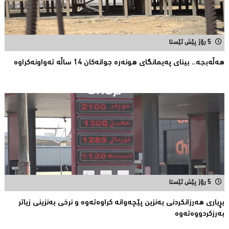
5 رۆژ پێش ئێستا
هەڵەبجە.. بینای پەیمانگای هونەرە جوانەكان 14 ساڵە تەواونەکراوە
5 رۆژ پێش ئێستا
بڕیارى هەرزانکردنى بەنزین پێچەوانە کراوەتەوە و نرخى بەنزینى زیاتر
بەرزکردووەتەوە