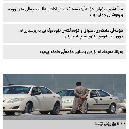
مەڵبەندى سۆرانى کۆمەڵ: دەسەڵات حەزناکات خەڵک سەرقاڵى فەرموودە
و ڕەوشتى جوان بێت
کۆمەڵى دادگەرى: عێراق و كۆمەڵگەی نێودەوڵەتی بەرپرسیارن لە
دوورخستنەوەى ئاگری شەڕ لە هەرێم
بەیاننامەیەک لە بۆردی یاسایی کۆمەڵی دادگەرییەوە
5 رۆژ پێش ئێستا