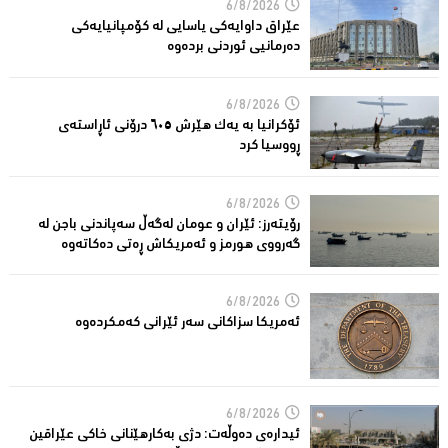
6/8/2026
عێراق داوایەکی یاسایی لە کۆمپانیایه‌كی
دەرمانیى ئوردنی بردەوە
6/8/2026
ئۆکرانیا بە یەک هێرش ٦٠٥ درۆنی ئاڕاستەى
ڕووسیا کرد
6/8/2026
رۆیتەرز: ئێران و عومان لەگەڵ سەپاندنی باجن لە
گەرووی هورمز و ئەمریکاش ڕەتی دەکاتەوە
6/8/2026
ئه‌مریكا سزاكانی سه‌ر ئێرانی كه‌مكرده‌وه‌
6/8/2026
ئیدارەى دەوڵەت: دژى بەکارهێنانى خاکی عێراقین