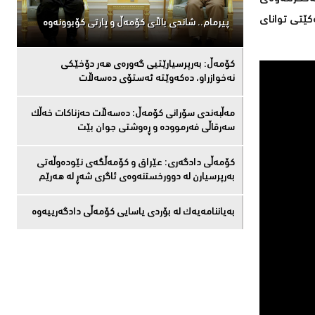
كێتی توانای
پیرمام.. شاندی باڵای كۆمه‌ڵ و پارتی كۆبوونه‌وه‌
كۆمەڵ: بەرپرسیارێتیی گەورەی هەر دۆخێکی
نەخوازراو، دەكەوێتە ئەستۆی دەسەڵات
مەڵبەندى سۆرانى کۆمەڵ: دەسەڵات حەزناکات خەڵک
سەرقاڵى فەرموودە و ڕەوشتى جوان بێت
کۆمەڵى دادگەرى: عێراق و كۆمەڵگەی نێودەوڵەتی
بەرپرسیارن لە دوورخستنەوەى ئاگری شەڕ لە هەرێم
بەیاننامەیەک لە بۆردی یاسایی کۆمەڵی دادگەرییەوە