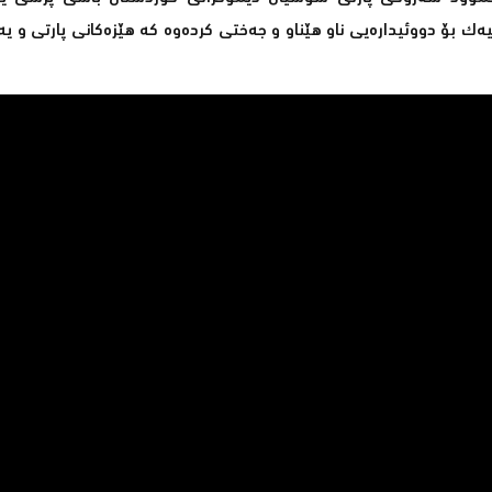
ك بۆ دووئیدارەیی ناو هێناو و جەختی كردەوە كە هێزەكانی پارتی و یە