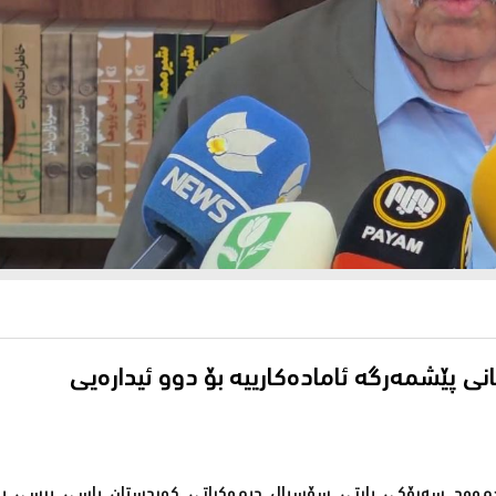
 پێشمەرگە ئامادەكارییە بۆ دوو ئیدارەیی
مەحموود سەرۆكی پارتی سۆسیال دیموكراتی كوردستان باسی پرسی ی