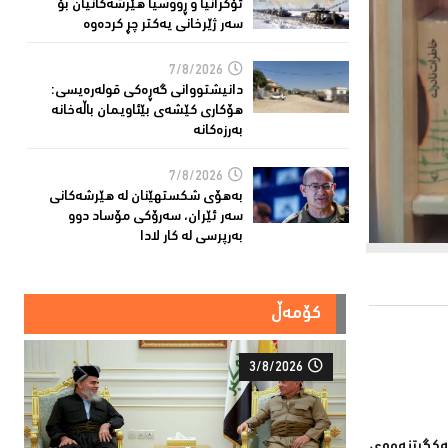
ئۆكرانیا و ڕووسیا هێرشەكانیان بۆ
سەر ژێرخانی یەكتر چڕ كردەوە
7/8/2026
دانیشتووانى گەڕەكی قولەرەیسی:
هۆکارى کێشەى بێئاویمان باڵەخانە
بەرزەكانە
7/8/2026
بەهۆى شکستهێنان لە هێرشەکانى
سەر ئێران، سەرۆكی مۆساد دوو
بەرپرسی لە كار لادا
کۆمەڵ
3/8/2026
ەكگرتنەوەی