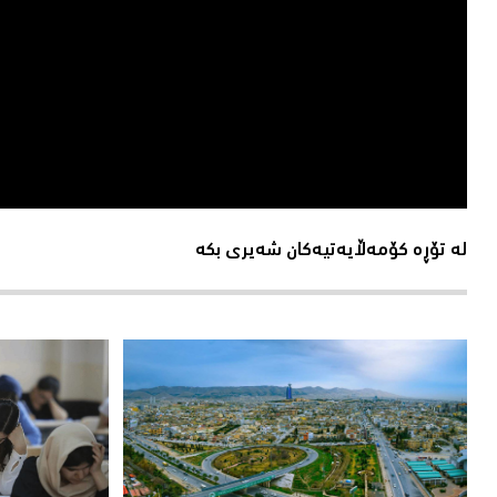
لە تۆڕە کۆمەڵایەتیەکان شەیری بکە