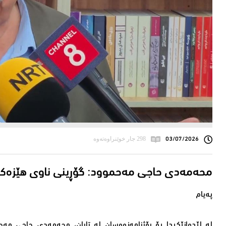
03/07/2026
298 جار خوێنراوەتەوە
محەمەدی حاجی مەحموود: گۆڕینی ناوی هێزەكانی
پەیام
لە لێدوانێكیدا بۆ ڕۆژنامەنووسان لە تاران، محەمەدی حاجی 