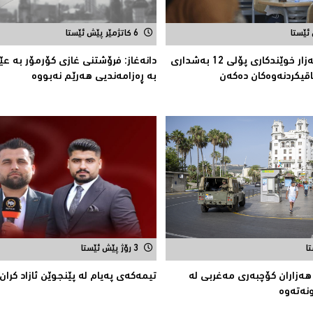
6 کاتژمێر پێش ئێستا
سلێمانی.. 23 هەزار خوێندکارى پۆلی 12 بەشدارى
دانەغاز: فرۆشتنی غازی كۆرمۆر بە ع
قیکردنەوەکان دەکەن
بە ڕەزامەندیی هەرێم نەبووە
3 رۆژ پێش ئێستا
ه‌زاران كۆچبه‌ری مه‌غربی له‌
تیمه‌كه‌ی په‌یام له‌ پێنجوێن ئازاد كران
ه‌ته‌وه‌