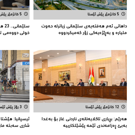
5 کاتژمێر پێش ئێستا
5 کاتژمێر پێش ئێستا
داهاتی ئەم هه‌فته‌یەی سلێمانی زیاترلە حەوت
ملیارە و بەڕێژەیەکى زۆر کەمیکردووە
خولى دووەمى تا
12 کاتژمێر پێش ئێستا
3 رۆژ پێش ئێستا
هەرێم: بڕیاری تاكلایەنانەى ناردنی غاز بۆ بەغدا
ئیسپانیا: هێشتا ه
بەبێ ڕەزامەندی ئێمە پێشێلکارییە
شاری سه‌بته‌ ماون