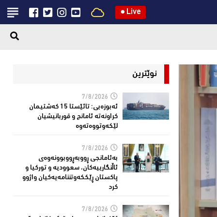
●
Live
نوێترین
7/8/2026
ئەبوزەبی: تائێستا 15 كەشتیمان
كراونەتە ئامانج و قوربانیشیان
لێكەوتووەتەوە
7/8/2026
بەئامانجی ڕووبەڕووبوونەوەی
ئاڵنگارییەكان، سعوودیە و توركیا و
پاكستان ڕێككەوتننامەیەکیان واژوو
كرد
7/8/2026