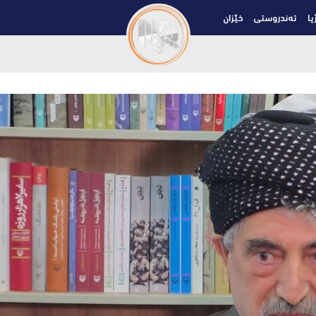
یا
تەندروستی
خێزان