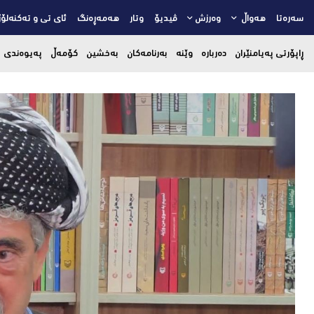
سەرەتا
هەواڵ
وەرزش
ڤیدیۆ
وتار
هەمەڕەنگ
ئای تی و تەکنەلۆژ
ڕاپۆرتی پەیامنێران
دەربارە
وێنە
بەرنامەکان
بەخشین
کۆمەڵ
پەیوەندی