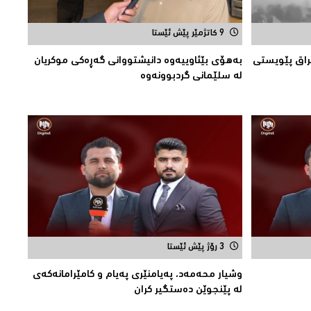
9 کاتژمێر پێش ئێستا
ێراق پێویستی
بەهۆی بێئاوییەوە دانیشتووانی گەڕەكی موكریان
لە سلێمانی گردبوونەوە
3 رۆژ پێش ئێستا
وشیار محه‌مه‌د، په‌یامنێری په‌یام و كامێرامانه‌كه‌ی
له‌ پێنجوێن ده‌ستگیر كران