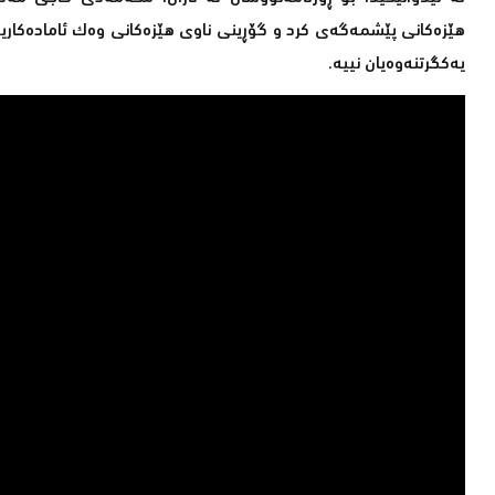
هێزەكانی پێشمەگەی كرد و گۆڕینی ناوی هێزەكانی وەك ئامادەكارییە
یەكگرتنەوەیان نییە.