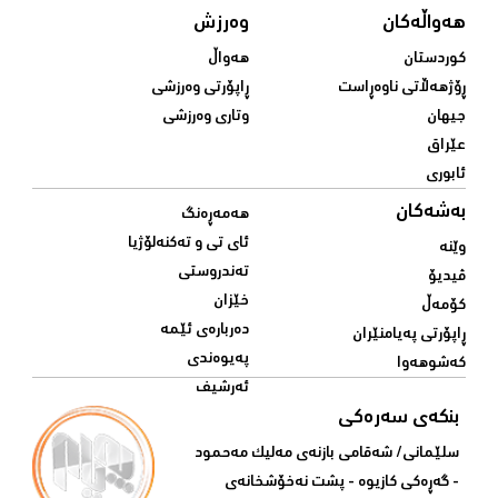
هەواڵەکان
وەرزش
کوردستان
هەواڵ
ڕۆژهەڵاتی ناوەڕاست
ڕاپۆرتی وەرزشی
جیهان
وتاری وەرزشی
عێراق
ئابوری
بەشەکان
هەمەڕەنگ
ئای تی و تەکنەلۆژیا
وێنە
تەندروستی
ڤیدیۆ
خێزان
کۆمەڵ
دەربارەی ئێمە
ڕاپۆرتی پەیامنێران
پەیوەندی
کەشوهەوا
ئەرشیف
بنکەی سەرەکی
سلێمانی/ شه‌قامی بازنه‌ی مه‌لیک مه‌حمود
- گه‌ڕه‌کی کازیوه‌ - پشت نه‌خۆشخانه‌ی‌