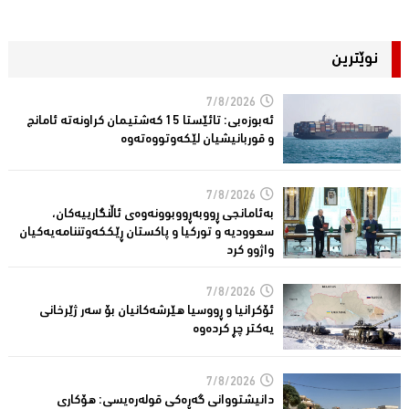
نوێترین
7/8/2026
ئەبوزەبی: تائێستا 15 كەشتیمان كراونەتە ئامانج
و قوربانیشیان لێكەوتووەتەوە
7/8/2026
بەئامانجی ڕووبەڕووبوونەوەی ئاڵنگارییەكان،
سعوودیە و توركیا و پاكستان ڕێككەوتننامەیەکیان
واژوو كرد
7/8/2026
ئۆكرانیا و ڕووسیا هێرشەكانیان بۆ سەر ژێرخانی
یەكتر چڕ كردەوە
7/8/2026
دانیشتووانى گەڕەكی قولەرەیسی: هۆکارى