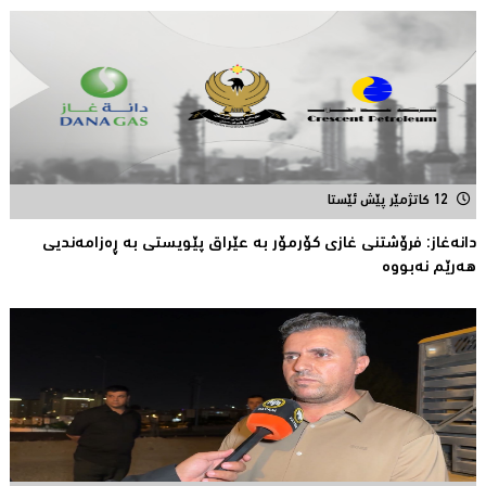
12 کاتژمێر پێش ئێستا
دانەغاز: فرۆشتنی غازی كۆرمۆر بە عێراق پێویستی بە ڕەزامەندیی
هەرێم نەبووە