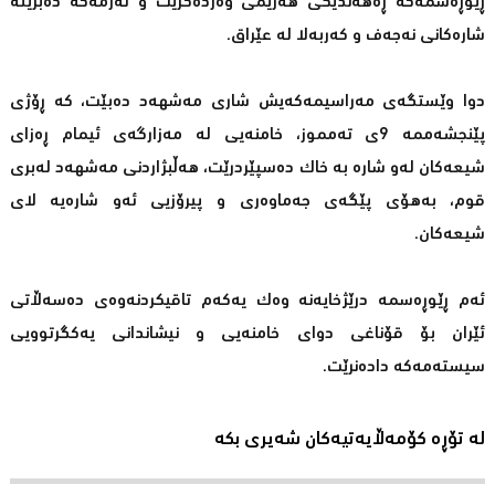
ڕێوڕەسمەكە ڕەهەندێكی هەرێمی وەردەگرێت و تەرمەكە دەبرێتە
شارەكانی نەجەف و كەربەلا لە عێراق.
دوا وێستگەی مەراسیمەكەیش شاری مەشهەد دەبێت، كە ڕۆژی
پێنجشەممە 9ی تەمموز، خامنەیی لە مەزارگەی ئیمام ڕەزای
شیعەكان لەو شارە بە خاك دەسپێردرێت، هەڵبژاردنی مەشهەد لەبری
قوم، بەهۆی پێگەی جەماوەری و پیرۆزیی ئەو شارەیە لای
شیعەكان.
ئەم ڕێوڕەسمە درێژخایەنە وەك یەكەم تاقیكردنەوەی دەسەڵاتی
ئێران بۆ قۆناغی دوای خامنەیی و نیشاندانی یەكگرتوویی
سیستەمەكە دادەنرێت.
لە تۆڕە کۆمەڵایەتیەکان شەیری بکە