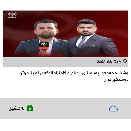
4 رۆژ پێش ئێستا
وشیار محه‌مه‌د، په‌یامنێری په‌یام و كامێرامانه‌كه‌ی له‌ پێنجوێن
ده‌ستگیر كران
بەخشین