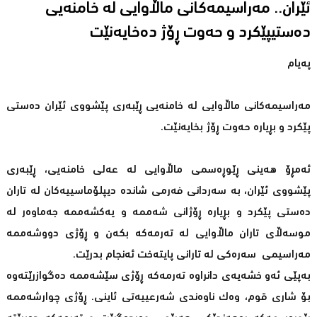
ئێران.. مەراسیمەكانی ماڵاوایی لە خامنەیی
دەستیپێكرد و حەوت ڕۆژ دەخایەنێت
پەیام
مەراسیمەكانی ماڵاوایی لە خامنەیی ڕێبەری پێشووی ئێران دەستی
پێكرد و بڕیارە حەوت ڕۆژ بخایەنێت.
ئەمڕۆ هەینی ڕێوڕەسمی ماڵاوایی لە عەلی خامنەیی، ڕێبەری
پێشووی ئێران، بە سەردانی فەرمی شاندە دیپلۆماسییەكان لە تاران
دەستی پێكرد و بڕیارە ڕۆژانی شەممە و یەكشەممە جەماوەر لە
موسەڵای تاران ماڵاوایی لە تەرمەكە بكەن و ڕۆژی دووشەممە
مەراسیمی سەرەكی لە تارانی پایتەخت ئەنجام بدرێت.
بەپێی ئەو خشەیەی دانراوە تەرمەكە ڕۆژی سێشەممە دەگوازرێتەوە
بۆ شاری قوم، وەك ناوەندی شەرعییەتی ئاینی. ڕۆژی چوارشەممە