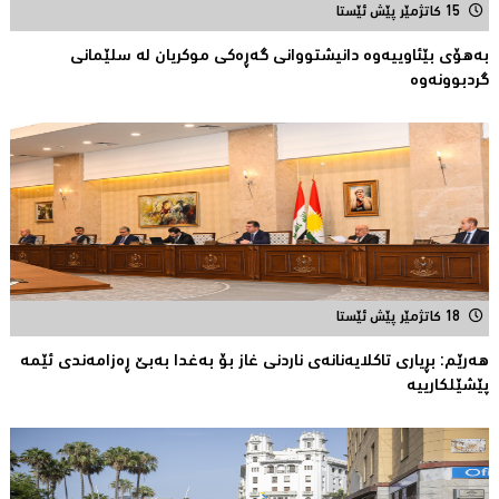
15 کاتژمێر پێش ئێستا
بەهۆی بێئاوییەوە دانیشتووانی گەڕەكی موكریان لە سلێمانی
گردبوونەوە
18 کاتژمێر پێش ئێستا
هەرێم: بڕیاری تاكلایەنانەى ناردنی غاز بۆ بەغدا بەبێ ڕەزامەندی ئێمە
پێشێلکارییە