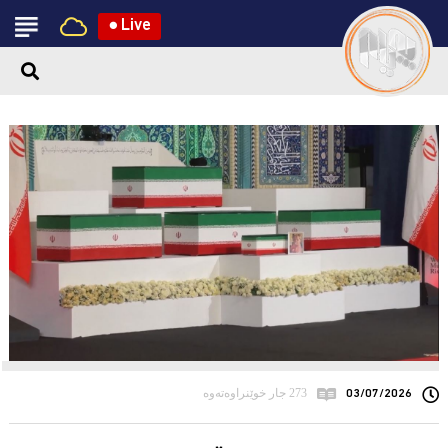
●
Live
03/07/2026
273 جار خوێنراوەتەوە