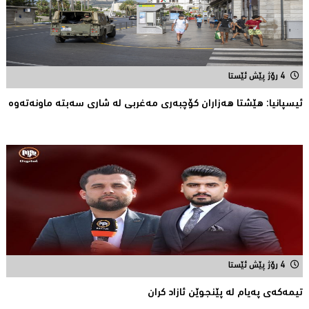
4 رۆژ پێش ئێستا
ئیسپانیا: هێشتا هه‌زاران كۆچبه‌ری مه‌غربی له‌ شاری سه‌بته‌ ماونه‌ته‌وه‌
4 رۆژ پێش ئێستا
تیمه‌كه‌ی په‌یام له‌ پێنجوێن ئازاد كران