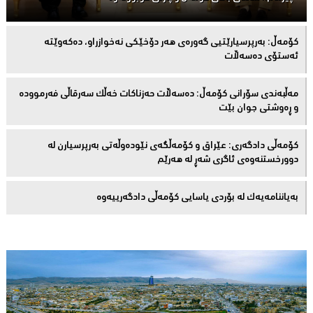
كۆمەڵ: بەرپرسیارێتیی گەورەی هەر دۆخێکی نەخوازراو، دەكەوێتە
ئەستۆی دەسەڵات
مەڵبەندى سۆرانى کۆمەڵ: دەسەڵات حەزناکات خەڵک سەرقاڵى فەرموودە
و ڕەوشتى جوان بێت
کۆمەڵى دادگەرى: عێراق و كۆمەڵگەی نێودەوڵەتی بەرپرسیارن لە
دوورخستنەوەى ئاگری شەڕ لە هەرێم
بەیاننامەیەک لە بۆردی یاسایی کۆمەڵی دادگەرییەوە