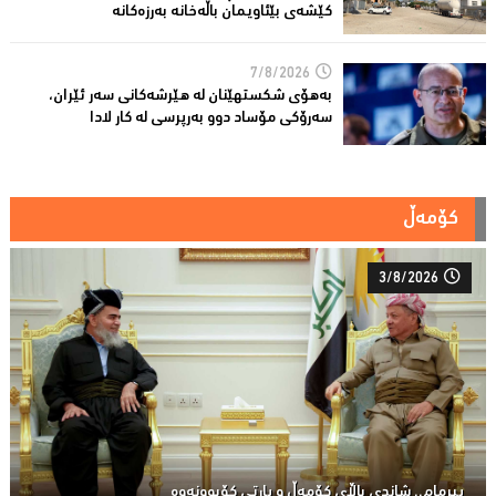
کێشەى بێئاویمان باڵەخانە بەرزەكانە
7/8/2026
بەهۆى شکستهێنان لە هێرشەکانى سەر ئێران،
سەرۆكی مۆساد دوو بەرپرسی لە كار لادا
کۆمەڵ
3/8/2026
پیرمام.. شاندی باڵای كۆمه‌ڵ و پارتی كۆبوونه‌وه‌