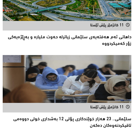
11 کاتژمێر پێش ئێستا
داهاتی ئەم هه‌فته‌یەی سلێمانی زیاترلە حەوت ملیارە و بەڕێژەیەکى
زۆر کەمیکردووە
11 کاتژمێر پێش ئێستا
سلێمانی.. 23 هەزار خوێندکارى پۆلی 12 بەشدارى خولى دووەمى
تاقیکردنەوەکان دەکەن