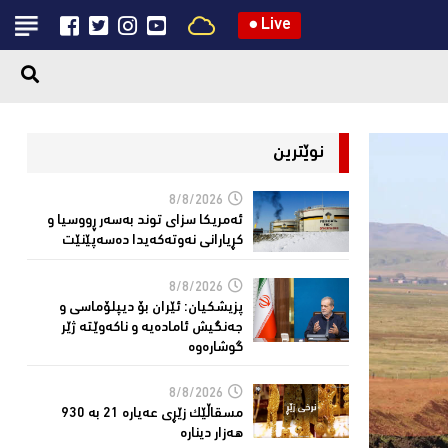
●
Live
نوێترین
8/8/2026
ئەمریكا سزای توند بەسەر ڕووسیا و
كڕیارانی نەوتەكەیدا دەسەپێنێت
8/8/2026
پزیشكیان: ئێران بۆ دیپلۆماسی و
جەنگیش ئامادەیە و ناکەوێتە ژێر
گوشارەوە
8/8/2026
مسقاڵێک زێڕی عەیارە 21 بە 930
هەزار دینارە