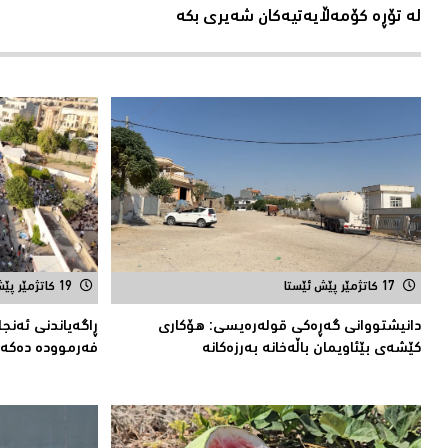
لە تۆڕە کۆمەڵایەتیەکان شەیری بکە
17 کاتژمێر پێش ئێستا
19 کاتژمێر پێش ئێستا
دانیشتووانى گەڕەكی قولەرەیسی: هۆکارى
ڕاگەیاندنی ئەنج
کێشەى بێئاویمان باڵەخانە بەرزەكانە
فەرموودە دەکەو