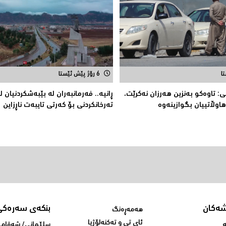
6 رۆژ پێش ئێستا
 تاوەکو بەنزین هەرزان نەکرێت،
ڕانیە.. فەرمانبەران لە بێبەشکردنیان 
 هاوڵاتییان بگوازینەوە
تەرخانکردنى بۆ کەرتى تایبەت ناڕزاین
شەکان
بنکەی سەرەکی
هەمەڕەنگ
ئای تی و تەکنەلۆژیا
ە
سلێمانی/ شه‌قامی 