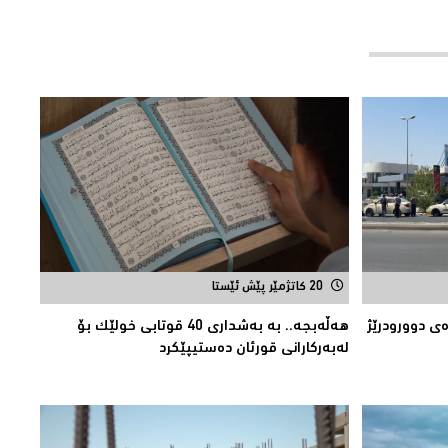
20 کاتژمێر پێش ئێستا
ەی دوورودرێژ
هەڵەبجە.. بە بەشداری 40 قوتابی خولێک بۆ
لەبەرکارانى قورئان دەستیپێکرد