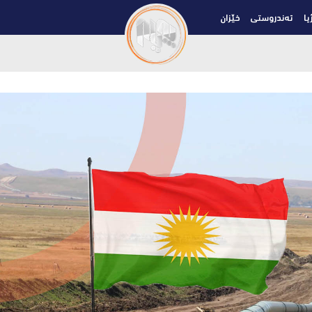
یا
تەندروستی
خێزان