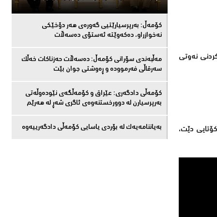
كۆمەڵ: بەرپرسیارێتیی گەورەی هەر دۆخێکی
نەخوازراو، دەكەوێتە ئەستۆی دەسەڵات
كردنی نەوتی
مەڵبەندى سۆرانى کۆمەڵ: دەسەڵات حەزناکات خەڵک
سەرقاڵى فەرموودە و ڕەوشتى جوان بێت
کۆمەڵى دادگەرى: عێراق و كۆمەڵگەی نێودەوڵەتی
بەرپرسیارن لە دوورخستنەوەى ئاگری شەڕ لە هەرێم
بەیاننامەیەک لە بۆردی یاسایی کۆمەڵی دادگەرییەوە
ێوان عێراق و توركیا ، لە 27ی مانگی داهاتوو كۆتایی دێت،