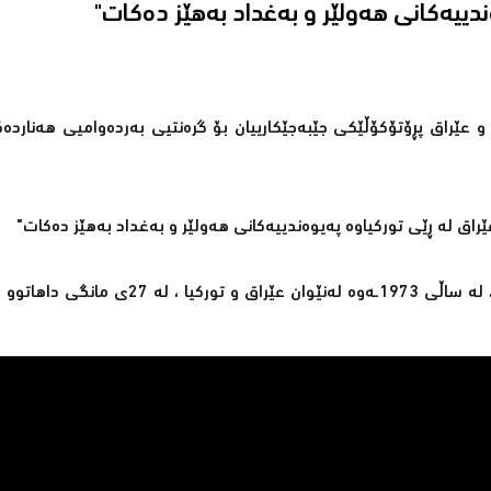
 عێراق پڕۆتۆكۆڵێكی جێبەجێكارییان بۆ گرەنتیی بەردەوامیی هەناردە
اق لە ڕێى تورکیاوە پەیوەندییەکانی هەولێر و بەغداد بەهێز دەكات"
ڕێككەوتنی هەناردەكردنی نەوتی عێراق لە ڕێی بەندەری جەیهانەوە، لە ساڵی 1973ـەوە لەن