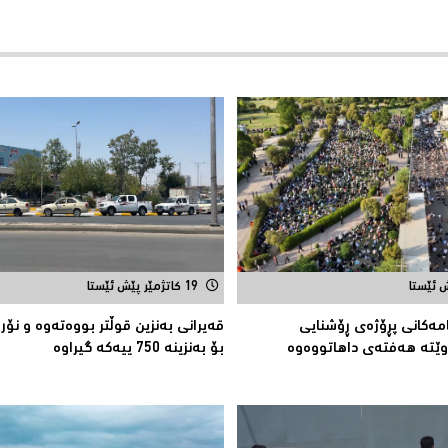
19 کاتژمێر پێش ئێستا
امەكانی پڕۆژەی ڕۆشنایی
قەیرانى بەنزین قوڵتر بووەتەوە و نۆر
ێتە هەفتەی داهاتووەوە
بۆ بەنزینە 750 ییەکە گیراوە