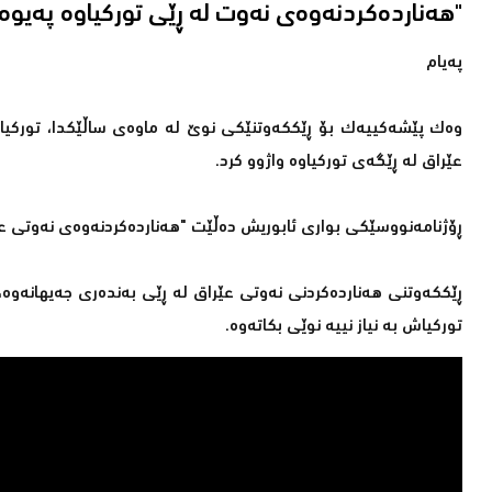
"هەناردەكردنەوەی نەوت لە ڕێى تورکیاوە پەیوەندییەکانی هەولێر و بەغداد بەهێز دەكات"
پەیام
وەك پێشەكییەك بۆ ڕێككەوتنێكی نوێ لە ماوەی ساڵێكدا، توركیا و
عێراق لە ڕێگەی توركیاوە واژوو كرد.
ڕۆژنامەنووسێکى بوارى ئابوریش دەڵێت "هەناردەكردنەوەی نەوتى عێر
توركیاش بە نیاز نییە نوێی بكاتەوە.