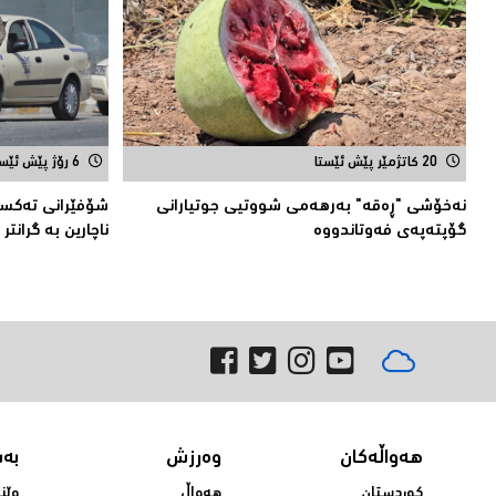
20 کاتژمێر پێش ئێستا
6 رۆژ پێش ئێستا
نەخۆشی "ڕەقە" بەرهەمی شووتیی جوتیارانی
شۆفێرانى تەکسى:
گۆپتەپەى فەوتاندووە
ناچارین بە گرانتر
هەواڵەکان
وەرزش
بە
کوردستان
هەواڵ
وێن