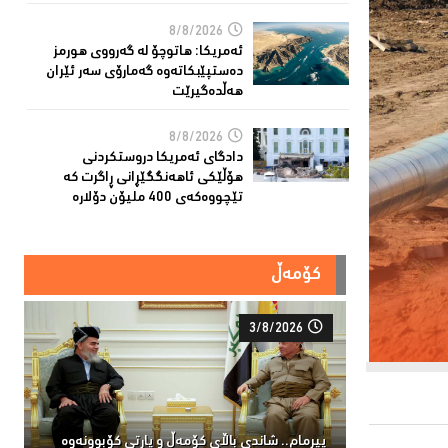
8/8/2026
ئەمریكا: هاتوچۆ لە گەرووی هورمز
دەستپێبكاتەوە گەمارۆی سەر ئێران
هەڵدەگیرێت
8/8/2026
دادگای ئەمریكا دروستكردنی
هۆڵێكی ئاهەنگگێڕانی ڕاگرت كە
تێچووەكەی 400 ملیۆن دۆلارە
کۆمەڵ
3/8/2026
پیرمام.. شاندی باڵای كۆمه‌ڵ و پارتی كۆبوونه‌وه‌