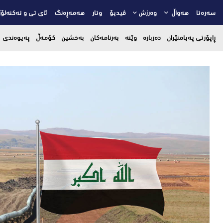
سەرەتا
هەواڵ
وەرزش
ڤیدیۆ
وتار
هەمەڕەنگ
ئای تی و تەکنەلۆژ
ڕاپۆرتی پەیامنێران
دەربارە
وێنە
بەرنامەکان
بەخشین
کۆمەڵ
پەیوەندی