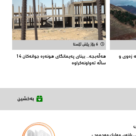
6 رۆژ پێش ئێستا
لە زەوى و
هەڵەبجە.. بینای پەیمانگای هونەرە جوانەكان 14
ساڵە تەواونەکراوە
بەخشین
بازنه‌ی مه‌لیک مه‌حمود -