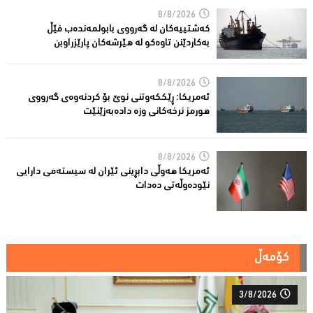
8/8/2026
کەشتییەکان لە گەرووى بابولمەندەب فێڵ
بەکاردێنن تاوەکو لە هێرشەکان پارێزراوبن
8/8/2026
ئەمریكا: ڕێککەوتنى نوێ بۆ كردنەوەی گەرووی
هورمز نرخەكانی وزە دادەبەزێنێت
8/8/2026
ئەمریکا هەوڵى دابڕینى ئێران لە سیستەمی دارایی
نێودەوڵەتی دەدات
کۆمەڵ
3/8/2026