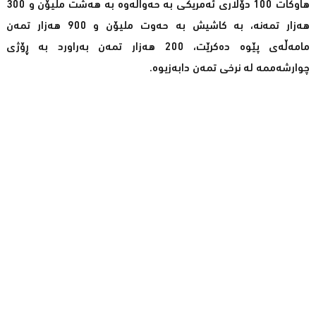
هاوكات 100 دۆلاری ئەمریكی بە حەواڵەوە بە هەشت ملیۆن و 300
هەزار تمەنە، بە كاشیش بە حەوت ملیۆن و 900 هەزار تمەن
مامەڵەی پێوە دەكرێت، 200 هەزار تمەن بەراورد بە ڕۆژی
چوارشەممە لە نرخی تمەن دابەزیوە.