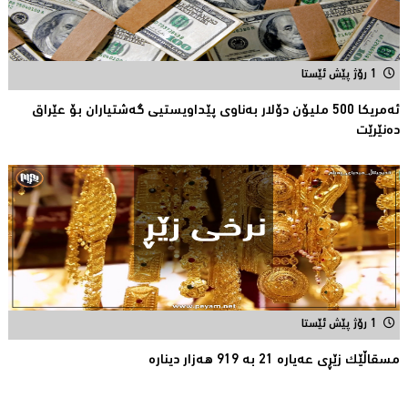
1 رۆژ پێش ئێستا
ئەمریكا 500 ملیۆن دۆلار بەناوى پێداویستیی گەشتیاران بۆ عێراق
دەنێرێت
1 رۆژ پێش ئێستا
مسقاڵێک زێڕی عەیارە 21 بە 919 هەزار دینارە