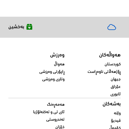
بەخشین
هەواڵەکان
وەرزش
کوردستان
هەواڵ
ڕۆژهەڵاتی ناوەڕاست
ڕاپۆرتی وەرزشی
جیهان
وتاری وەرزشی
عێراق
ئابوری
بەشەکان
هەمەڕەنگ
ئای تی و تەکنەلۆژیا
وێنە
تەندروستی
ڤیدیۆ
خێزان
کۆمەڵ