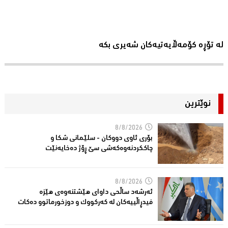
لە تۆڕە کۆمەڵایەتیەکان شەیری بکە
نوێترین
8/8/2026
بۆری ئاوی دووکان - سلێمانی شکا و
چاککردنەوەکەشى سێ ڕۆژ دەخایەنێت
8/8/2026
ئەرشەد ساڵحی داواى هێشتنەوەى هێزە
فیدڕاڵییەکان لە كەركووك و دوزخورماتوو دەکات