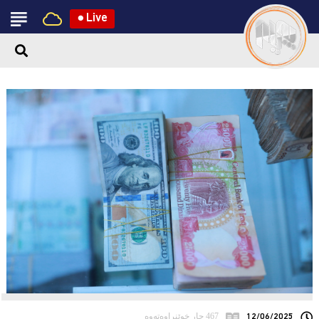
●
Live
12/06/2025
467 جار خوێنراوەتەوە