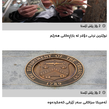
2 رۆژ پێش ئێستا
نوێترین نرخی دۆلار له‌ بازاڕه‌كانی هه‌رێم
2 رۆژ پێش ئێستا
ئه‌مریكا سزاكانی سه‌ر ئێرانی كه‌مكرده‌وه‌