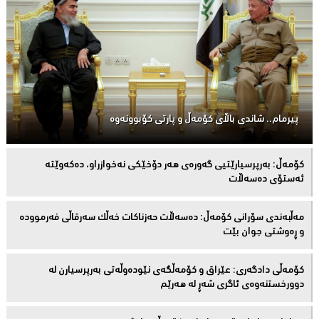
پیرمام.. شاندی باڵای كۆمه‌ڵ و پارتی كۆبوونه‌وه‌
كۆمەڵ: بەرپرسیارێتیی گەورەی هەر دۆخێکی نەخوازراو، دەكەوێتە
ئەستۆی دەسەڵات
مەڵبەندى سۆرانى کۆمەڵ: دەسەڵات حەزناکات خەڵک سەرقاڵى فەرموودە
و ڕەوشتى جوان بێت
کۆمەڵى دادگەرى: عێراق و كۆمەڵگەی نێودەوڵەتی بەرپرسیارن لە
دوورخستنەوەى ئاگری شەڕ لە هەرێم