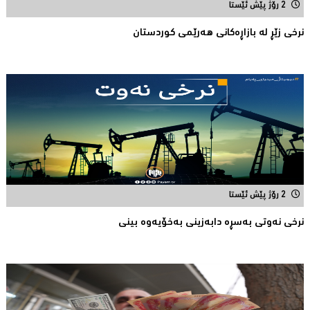
2 رۆژ پێش ئێستا
نرخی زێڕ له‌ بازاڕه‌كانی هه‌رێمی كوردستان
2 رۆژ پێش ئێستا
نرخی نه‌وتی به‌سڕه‌ دابه‌زینی به‌خۆیه‌وه‌ بینی