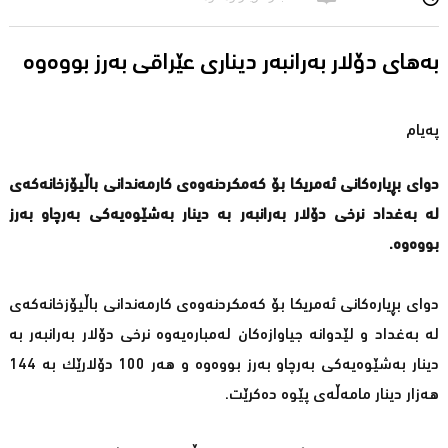
بەهای دۆلار بەرانبەر دیناری عێراقی بەرز بووەوە
پەیام
دوای بڕیارەكانی ئەمریكا بۆ كەمكردنەوەی كارمەندانی باڵیۆزخانەكەی
لە بەغداد نرخی دۆلار بەرانبەر بە دینار بەشێوەیەكی بەرچاو بەرز
بووەوە.
دوای بڕیارەكانی ئەمریكا بۆ كەمكردنەوەی كارمەندانی باڵیۆزخانەكەی
لە بەغداد و لێدوانە جیاوازەكان لەمبارەیەوە نرخی دۆلار بەرانبەر بە
دینار بەشێوەیەكی بەرچاو بەرز بووەوە و هەر 100 دۆلارێك بە 144
هەزار دینار مامەڵەی پێوە دەكرێت.