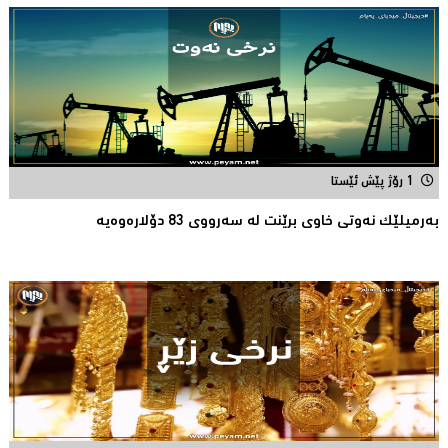
1 رۆژ پێش ئێستا
بەرمیلێک نەوتى خاوى برێنت لە سەرووى 83 دۆلارەوەیە