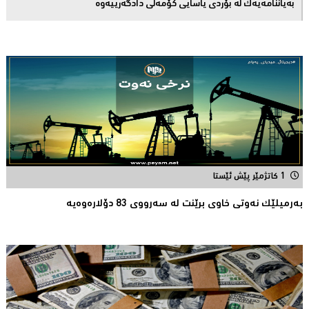
بەیاننامەیەک لە بۆردی یاسایی کۆمەڵی دادگەرییەوە
1 کاتژمێر پێش ئێستا
بەرمیلێک نەوتى خاوى برێنت لە سەرووى 83 دۆلارەوەیە