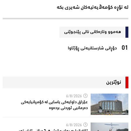
لە تۆڕە کۆمەڵایەتیەکان شەیری بکە
هەموو وتارەکانی نالی پێنجوێنی
دۆڕانی شارستانیەتی ڕۆژئاوا‌
نوێترین
6/8/2026
عێراق داوایەکی یاسایی لە کۆمپانیایه‌كی
دەرمانیى ئوردنی بردەوە
6/8/2026