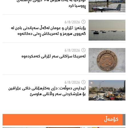
ئۆکرانیا بە یەک هێرش ٦٠٥ درۆنی ئاڕاستەى
ڕووسیا کرد
6/8/2026
رۆیتەرز: ئێران و عومان لەگەڵ سەپاندنی باجن لە
گەرووی هورمز و ئەمریکاش ڕەتی دەکاتەوە
6/8/2026
ئه‌مریكا سزاكانی سه‌ر ئێرانی كه‌مكرده‌وه‌
6/8/2026
ئیدارەى دەوڵەت: دژى بەکارهێنانى خاکی عێراقین
بۆ هێرشکردنى سەر وڵاتانی هاوسێ
کۆمەڵ