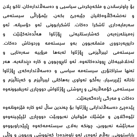
بۆ چاوترساندن و ملکەچکردنی سیاسیی و دەسەڵاتدارەکان، تاکو پلان
و نەخشەگڵاوەکانیان جێبەجێ بکەن، بێمۆراڵی سیستەمی
سەرمایەداری ئاشکرا دەکات. ئاشکرابوونی ئەو دۆسیانە، ئەو
زەمینلەرزەیەن کەشارستانیەتی ڕۆژئاوا هەڵدەتەکێنێت و
داروپەردووی متمانەبوون بەو سیستەمە وردوخاش دەکات.
سیستەمی لیبراڵیزمی ڕۆژئاوا لەبەها مرۆییە سەرەتایی و
ئەخلاقییەکان ڕووتدەکاتەوە. ئەو ئابڕوچوون و کارە دڕندانەیە، هەر
تەنها ستراکتۆری سیستەمە سیاسی و دەسەڵاتدارەکەی ڕۆژئاوا
ناخاتە ژێرپرسیار، بەڵکو تەواوی بەهاکانی لیبراڵیزم و کەپتاڵیزم و
سیستەمی کۆمەڵایەتی و ڕەوشتی ڕۆژئاواش دووچاری تەریقبوونەوە
دەکات و مەرگی ڕادەگەیەنێت.
پێدەچێ دەسەڵاتدارانی ڕۆژئاوا بۆ چەندین ساڵ لەو کارە قێزەونانەوە
تێوەگلاون و مێشێک مێوانیان نەبووبێت دووچاری لێپێچینەوەو
سەرئێشە نەبووبن، چونکە بەلای سیستەمەکەوە ڕێپێدراوبووەو
پاراستوونی. بەڵام ئەوەی لەو ناوەندەدا کەتووشی وڕبوون و وێڵی