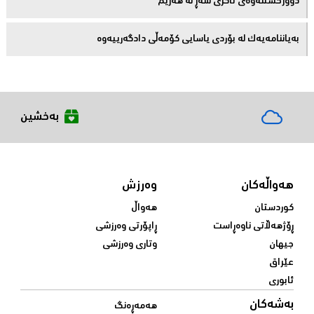
دوورخستنەوەى ئاگری شەڕ لە هەرێم
بەیاننامەیەک لە بۆردی یاسایی کۆمەڵی دادگەرییەوە
بەخشین
هەواڵەکان
وەرزش
کوردستان
هەواڵ
ڕۆژهەڵاتی ناوەڕاست
ڕاپۆرتی وەرزشی
جیهان
وتاری وەرزشی
عێراق
ئابوری
بەشەکان
هەمەڕەنگ