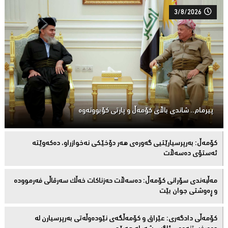
3/8/2026
پیرمام.. شاندی باڵای كۆمه‌ڵ و پارتی كۆبوونه‌وه‌
كۆمەڵ: بەرپرسیارێتیی گەورەی هەر دۆخێکی نەخوازراو، دەكەوێتە
ئەستۆی دەسەڵات
مەڵبەندى سۆرانى کۆمەڵ: دەسەڵات حەزناکات خەڵک سەرقاڵى فەرموودە
و ڕەوشتى جوان بێت
کۆمەڵى دادگەرى: عێراق و كۆمەڵگەی نێودەوڵەتی بەرپرسیارن لە