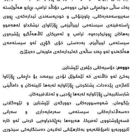
یەك ساڵی حوکمڕانی خولی دووەمی دۆناڵد ترامپ، بڕیارو هەڵوێستە
سەیروسەمەرەکانی، چاوچنۆکی و خودپەسەندی ئیدارەکەی، ڕووی
ڕاستەقینەی سیستەمی لیبراڵیزمی ڕۆژئاوای نیشانداو لەهەموو
بەهاکان ڕووتیکردەوە. ترامپ و ئەمریکای ئاڵاهەڵگرو پێشرەوی
سیستەمی لیبراڵیزم، بەدەستی خۆی گۆڕی ئەو سیستەمەی
هەڵکەندو لەو چەند ساڵەی کەئیدارەکەی ماویەتی دەینێژێ.
دووەم:
دۆسیەکانی جێفری ئێپشتاین.
یەکێ لەو خاڵانەی کە ئێمانوێل تۆدی بیرمەند بۆ داڕمانی ڕۆژئاوا
ئاماژەی پێدەدات، پشتکردنی ڕۆژئاوایە لەبەها ئایینەکان و داماڵینی
شارستانییەتی ڕۆژئاوایە لەبەها ڕۆحیی و ئەخلاقییەکان.
بێگومان، شەوەسوورەکانی دوورگەی ئێپشتاین و تێوەگلانی
دەسەڵاتدارەکانی سیستەمی سەرمایەداری و سەرانی
قسەڕۆیشتووی ئەمریکا، هەروەها بەڕێکخراوەیی کردنی ئەو کارە
ئابڕووبەرو نامرۆڤانەیەو بەکارهێنانی لەلایەن دەستگایەکی سیخوری