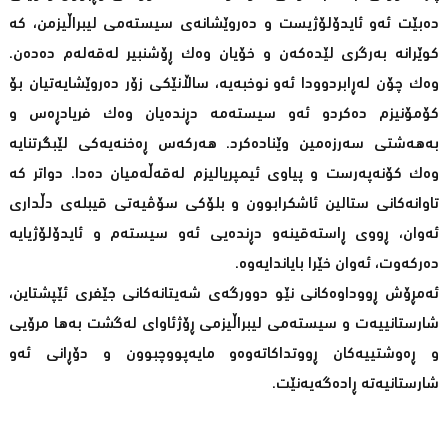
دەبێت ئەو ئایدۆلۆژیست و دەروێشانەی سیستەمی لیبراڵیزمن، کە
کوێرانە بەرگری لێدەکەن و خۆیان وەك ڕۆشنبیر لەقەلەم دەدەن.
وەك چۆن لەڕابردوودا ئەو نوخبەیە، ساڵانێکی زۆر دەروێشایەتیان بۆ
کۆمۆنیزم دەکردو ئەو سیستەمە دڕندەیان وەک فریادڕەس و
بەهەشتی سەرزەمین وێنادەکرد. هەرکەس ڕەخنەیەکی لێبگرتنایە
وەك کۆنەپەرست و پیاوی ئیمپریالیزم لەقەڵەمیان دەدا. دواتر کە
تاوانەکانی ستالین ئاشکرابوون و بلۆکی سۆڤیەتی قیبلەی دڵداری
ئەوان، ڕووی ڕاستەقینەو دڕندەیی ئەو سیستەم و ئایدۆلۆژیایە
دەرکەوت، ئەوان خێرا بایاندایەوە.
ئەمڕۆش ڕووداوەکانی نێو دوورگەی شەیتانەکانی جێفری ئێپشتاین،
شارستانییەت و سیستەمی لیبراڵیزمی ڕۆژئاوای لەگشت بەها مرۆیی
و ڕەوشتییەکان ڕووتداکاتەوەو مایەپووچبوون و دۆڕانی ئەو
شارستانیەتە ڕادەگەیەنێت.