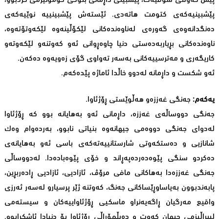
پێش کەوتنی سۆڤیەت، پێشبینی داڕمانی بلۆکی کۆمۆنیزمی کردبوو،
پێشبینیەکەی کتومت هاتەدی. ئێستەش پێشبینییە نوێیەکەی
دەنگدانەوەی گەورەی لەناوەندەکانی لێکۆڵینەوە لێکەوتۆتەوە،
ناوەندەکانی بڕیاربەدەستی دنیا چاوەڕوانی ئەو کەوتنەو لێکەوتەو
کاریگەری و مەترسییەکانی بەسەر تەواوی گۆی زەویەوە دەکەن.
ئەو شکست و داڕمانە لەدوو خاڵدا ئاماژە پێدەکەم.
یەکەم:
جەنگی غەززەو هەڵوێستی ڕۆژئاوا.
جەنگی دووساڵەی غەززە، داڕمانی ئەو بەهایانە بوو کە ڕۆژئاوا
لەدوای جەنگی دووەمی جیهانەوە بنیاتی نابوو، بەردەوام وەك
شانازیی و دەستکەوتی شارستانییەتەکەی باسی ئەو بەهایانەی
دەکردو سنگی پێوەدەردەپەڕاند و خۆی پێوەبادەدا. لەدووساڵی
جەنگی غەززەدا بەهاکانی مافی مرۆڤ، ئازادیی، ئازادیی ڕادەربڕین،
پابەندبوون بەیاساوڕێساکانی جەنگ، کەوتنە ژێر پرسیارو لەسەر ئەرزی
واقیع مەرگیان ڕاگەیەنراو ماسکیی ڕۆژئاواییەکان و سیستەمی
لیبراڵیزمی جیهان کەوت و دەبڵمۆراڵی ڕۆژئاوا بۆ دنیادا ئاشکرابوو.