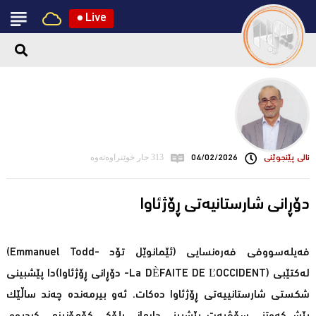
●
Live
نالی پێنجوێنی
04/02/2026
313 جار خوێنراوەتەوە
دۆڕانی شارستانیەتی ڕۆژئاوا
فەیلەسووفی فەرەنسایی (ئێمانوێل تۆد -Emmanuel Todd)
لەکتێبی [La DÈFAITE DE ĽOCCIDENT- دۆڕانی ڕۆژئاوا]دا پێشبینی
شکستی شارستانییەتی ڕۆژئاوا دەکات. ئەو بیرمەندە چەند ساڵێك