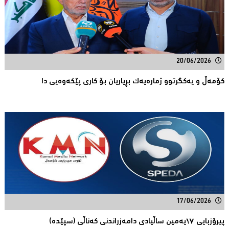
20/06/2026
كۆمەڵ و یەكگرتوو ژمارەیەك بڕیاریان بۆ كاری پێكەوەیی دا
17/06/2026
پیرۆزبایی ١٧یەمین ساڵیادی دامەزراندنی کەناڵی (سپێدە)