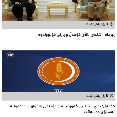
3 رۆژ پێش ئێستا
پیرمام.. شاندی باڵای كۆمه‌ڵ و پارتی كۆبوونه‌وه‌
5 رۆژ پێش ئێستا
كۆمەڵ: بەرپرسیارێتیی گەورەی هەر دۆخێکی نەخوازراو، دەكەوێتە
ئەستۆی دەسەڵات