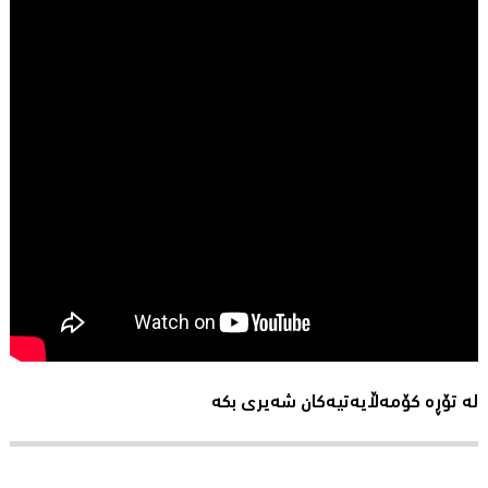
لە تۆڕە کۆمەڵایەتیەکان شەیری بکە