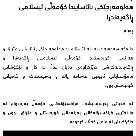
هەلومەرجێكی نائاساییدا كۆمەڵی ئیسلامی
ڕاگەیەندرا
پەیام
چارەكە سەدەیەك بەر لە ئێستا و لە هەلومەرجێكی نائاسایی عێراق و
هەرێمی كوردستاندا كۆمەڵی ئیسلامیی ڕاگەیەنرا و
ڕاگەیاندنەكەشی درێژكراوەی دەیان ساڵ لە كار و تێكۆشانی
مامۆستایانی ئایینیی عەمامە پاك و بەهیممەت و گەنجانی
گیانبەخش بوو.
لە خەباتی پەرلەمانیشدا، فراكسیۆنەكانی كۆمەڵ بەردەوام لە
چالاكترین فراكسیۆنەكانی پەرلەمانی كوردستان و عێراق بوون و
داكۆكییان لە مافی خەڵك كردووە.