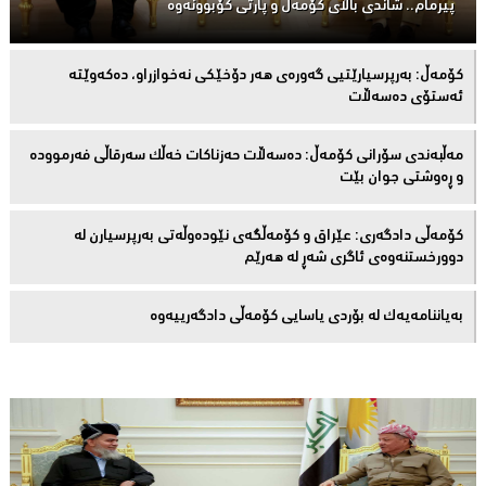
پیرمام.. شاندی باڵای كۆمه‌ڵ و پارتی كۆبوونه‌وه‌
كۆمەڵ: بەرپرسیارێتیی گەورەی هەر دۆخێکی نەخوازراو، دەكەوێتە
ئەستۆی دەسەڵات
مەڵبەندى سۆرانى کۆمەڵ: دەسەڵات حەزناکات خەڵک سەرقاڵى فەرموودە
و ڕەوشتى جوان بێت
کۆمەڵى دادگەرى: عێراق و كۆمەڵگەی نێودەوڵەتی بەرپرسیارن لە
دوورخستنەوەى ئاگری شەڕ لە هەرێم
بەیاننامەیەک لە بۆردی یاسایی کۆمەڵی دادگەرییەوە