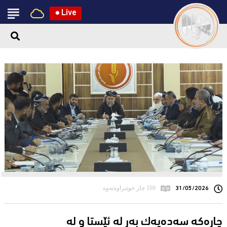
●
Live
31/05/2026
169 جار خوێنراوەتەوە
چارەكە سەدەیەك بەر لە ئێستا و لە