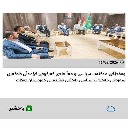
16/06/2026
وەفدێکی مەکتەب سیاسی و مەڵبەندی کەرکوکی کۆمەڵی دادگەری
سەردانی مەکتەب سیاسی یەکێتی نیشتمانی کوردستان دەکات
بەخشین