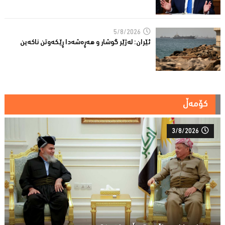
5/8/2026
ئێران: له‌ژێر گوشار و هەڕەشەدا ڕێکەوتن ناکەین
کۆمەڵ
3/8/2026