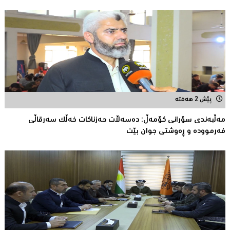
پێش 2 هەفتە
مەڵبەندى سۆرانى کۆمەڵ: دەسەڵات حەزناکات خەڵک سەرقاڵى
فەرموودە و ڕەوشتى جوان بێت