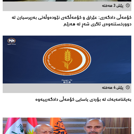
پێش 3 هەفتە
کۆمەڵى دادگەرى: عێراق و كۆمەڵگەی نێودەوڵەتی بەرپرسیارن لە
دوورخستنەوەى ئاگری شەڕ لە هەرێم
پێش 4 هەفتە
بەیاننامەیەک لە بۆردی یاسایی کۆمەڵی دادگەرییەوە