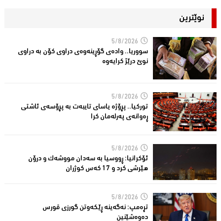
نوێترین
5/8/2026
سووریا.. واده‌ی گۆڕینه‌وه‌ی دراوی كۆن به‌ دراوی
نوێ درێژ كرایه‌وه‌
5/8/2026
توركیا.. پڕۆژه‌ یاسای تایبه‌ت به‌ پڕۆسه‌ی ئاشتی
ڕه‌وانه‌ی په‌رله‌مان كرا
5/8/2026
ئۆكرانیا: ڕووسیا به‌ سه‌دان مووشه‌ك و درۆن
هێرشی كرد و 17 كه‌س كوژران
5/8/2026
تڕه‌مپ: نه‌گه‌ینه‌ ڕێكه‌وتن گورزی قورس
ده‌وه‌شێنین