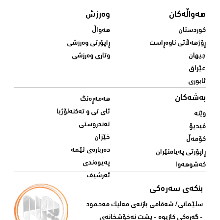
هەواڵەکان
وەرزش
کوردستان
هەواڵ
ڕۆژهەڵاتی ناوەڕاست
ڕاپۆرتی وەرزشی
جیهان
وتاری وەرزشی
عێراق
ئابوری
بەشەکان
هەمەڕەنگ
ئای تی و تەکنەلۆژیا
وێنە
تەندروستی
ڤیدیۆ
خێزان
کۆمەڵ
دەربارەی ئێمە
ڕاپۆرتی پەیامنێران
پەیوەندی
کەشوهەوا
ئەرشیف
بنکەی سەرەکی
سلێمانی/ شه‌قامی بازنه‌ی مه‌لیک مه‌حمود
- گه‌ڕه‌کی کازیوه‌ - پشت نه‌خۆشخانه‌ی‌