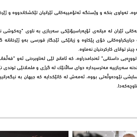
 تەواوی بنکە و وێستگە ئەتۆمییەکانی ئێرانیان تێکشکاندووە و ژێرخ
کانی ئێران لە میانەی ئۆپەراسیۆنێکی سەربازی بە ناوی "چەکوشی ن
اریکراوەکانی خۆی پێکاوە و زیانێکی ئێجگار قورسی بەو ژێرخانانە گ
یتر توانای کارکردنیان نەماوە.
وڕەیی داستانی" ئەنجامدراوە، کە ئامانج لێی لەناوبردنی ئەو "قەڵغانە
ەندنە سەربازییە مەترسیدارە دوای ساڵانێک لە گرژی و ململانێی توندی ن
ایشی نێودەوڵەتی بووە، ئەمەش لە کاتێکدایە کە جیهان بە نیگەرانیی
اوچەکەدا.