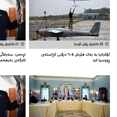
20 کاتژمێر پێش ئێستا
21 کاتژمێر پێش ئێستا
ئۆکرانیا بە یەک هێرش ٦٠٥ درۆنی ئاڕاستەى
تڕەمپ: سەرقاڵى
ڕووسیا کرد
کارگەى بەرهەمه