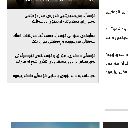
انی ناوەکیی
كۆمەڵ: بەرپرسیارێتیی گەورەی هەر دۆخێکی
نەخوازراو، دەكەوێتە ئەستۆی دەسەڵات
یوەشەو" بە
مەڵبەندى سۆرانى کۆمەڵ: دەسەڵات حەزناکات خەڵک
ەیاندووە کە
سەرقاڵى فەرموودە و ڕەوشتى جوان بێت
 سەربازییە"
کۆمەڵى دادگەرى: عێراق و كۆمەڵگەی نێودەوڵەتی
بەرپرسیارن لە دوورخستنەوەى ئاگری شەڕ لە هەرێم
ێوان هەردوو
ەکی زۆرەوە
بەیاننامەیەک لە بۆردی یاسایی کۆمەڵی دادگەرییەوە