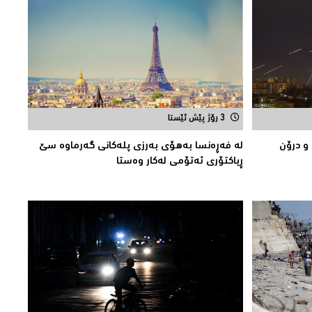
3 رۆژ پێش ئێستا
 و درۆن
لە فەڕەنسا بەهۆی بەرزی پلەکانی گەرماوە سێ
ڕیاکتۆری ئەتۆمی له‌كار وه‌ستا