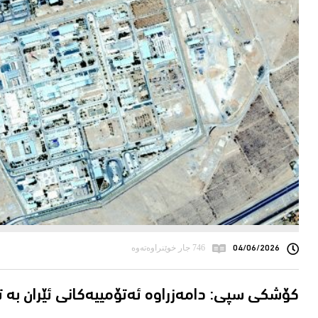
04/06/2026
746 جار خوێنراوەتەوە
کۆشکی سپی: دامەزراوە ئەتۆمییەکانی ئێران بە ت