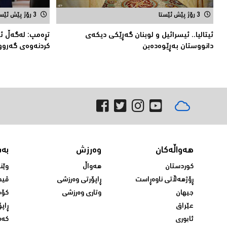
3 رۆژ پێش ئێستا
3 رۆژ پێش ئێستا
ئیتالیا.. ئیسرائیل و لوبنان گه‌ڕێكی دیكه‌ی
تڕەمپ: لەگەڵ ئێر
دانووستان به‌ڕێوه‌ده‌بن
کردنەوەى گەروو
هەواڵەکان
وەرزش
بە
کوردستان
هەواڵ
وێن
ڕۆژهەڵاتی ناوەڕاست
ڕاپۆرتی وەرزشی
ڤید
جیهان
وتاری وەرزشی
کۆم
عێراق
ڕاپۆ
ئابوری
کەش