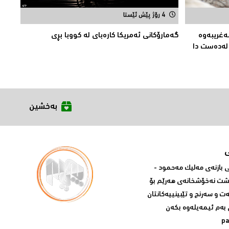
4 رۆژ پێش ئێستا
مەغریبەوە
گەمارۆکانی ئەمریکا کارەبای لە کووبا بڕی
بەخشین
بازنه‌ی مه‌لیک مه‌حمود -
پشت نه‌خۆشخانه‌ی‌ هه‌رێم بۆ
ه‌ت و سه‌رنج و تێبینییه‌كانتان
 به‌م ئیمه‌یله‌وه‌ بكه‌ن
p