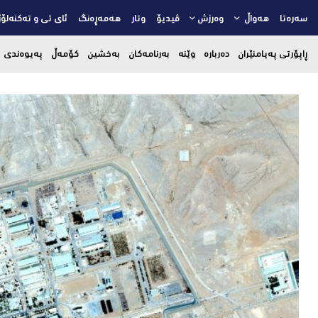
سەرەتا
هەواڵ
وەرزش
ڤیدیۆ
وتار
هەمەڕەنگ
ئای تی و تەکنەلۆژ
ڕاپۆرتی پەیامنێران
دەربارە
وێنە
بەرنامەکان
بەخشین
کۆمەڵ
پەیوەندی