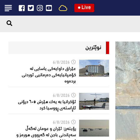
●
Live
نوێترین
6/8/2026
عێراق داوایەکی یاسایی لە
کۆمپانیایه‌كی دەرمانیى ئوردنی
بردەوە
6/8/2026
ئۆکرانیا بە یەک هێرش ٦٠٥ درۆنی
ئاڕاستەى ڕووسیا کرد
6/8/2026
رۆیتەرز: ئێران و عومان لەگەڵ
سەپاندنی باجن لە گەرووی هورمز و