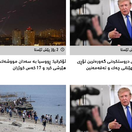
2 رۆژ پێش ئێستا
 دروستکردنی گەورەترین تۆڕى
ئۆكرانیا: ڕووسیا به‌ سه‌دان مووشه‌ك
ێنانى چەک و تەقەمەنین
هێرشی كرد و 17 كه‌س كوژران