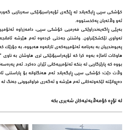
کۆشکی سپی ڕایگەیاند لە ڕێگەی ئۆپەراسیۆنێکی سەربازیی گەورەوە،
ئەو وڵاتەیان پەکخستووە.
بەپێی ڕاگەیەندراوێکی فەرمیی کۆشکی سپی، دامەزراوە ئەتۆمییە
تەواوی تێکشکێنراون. واشنتن جەختی کردەوە ئەم هێرشە ئامانجە دی
پەیوەندییان بە بەرنامە ئەتۆمییەکەی تارانەوە هەبووە، بە جۆرێک کە چ
هاوکات ئاماژە بەوە کرا کە ئۆپەراسیۆنێکی تری هاوشان بە ناوی "تو
بووە کە پارێزگاریی لە بنکە ئەتۆمییەکانی ئێران دەکرد. ئەم پەرەس
وڵات دێت؛ کۆشکی سپی ڕایگەیاند ئەم هەنگاوانە بۆ پاراستنی ئاس
دەڕوانێتە لێکەوتەکانی ئەم هێرشە و ئەگەری فراوانبوونی جەنگ لە ن
لە تۆڕە کۆمەڵایەتیەکان شەیری بکە