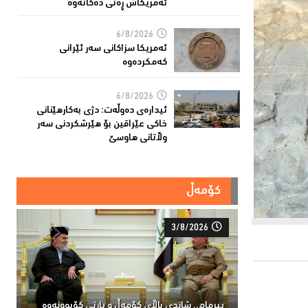
ئەمریکاش ڕەتی دەکاتەوە
6/8/2026
ئه‌مریكا سزاكانی سه‌ر ئێرانی
كه‌مكرده‌وه‌
6/8/2026
ئیدارەى دەوڵەت: دژى بەکارهێنانى
خاکی عێراقین بۆ هێرشکردنى سەر
وڵاتانی هاوسێ
کۆمەڵ
3/8/2026
پیرمام.. شاندی باڵای كۆمه‌ڵ و پارتی كۆبوونه‌وه‌