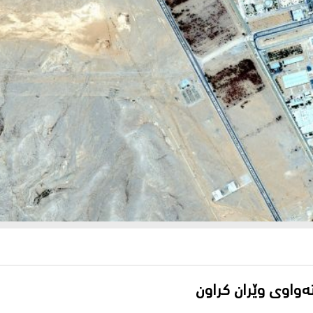
ەواوی وێران کراون