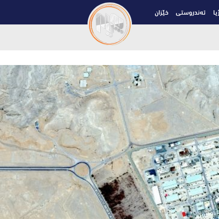
یا
تەندروستی
خێزان