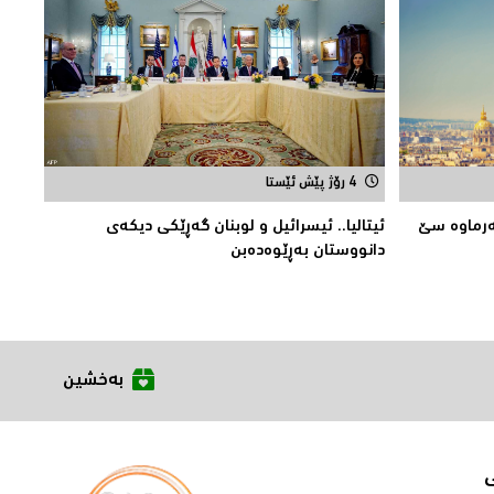
4 رۆژ پێش ئێستا
ەرماوە سێ
ئیتالیا.. ئیسرائیل و لوبنان گه‌ڕێكی دیكه‌ی
دانووستان به‌ڕێوه‌ده‌بن
بەخشین