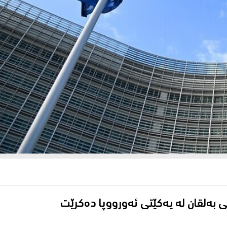
ی به‌لقان له‌ یه‌كێتی ئه‌ورووپا ده‌كرێت