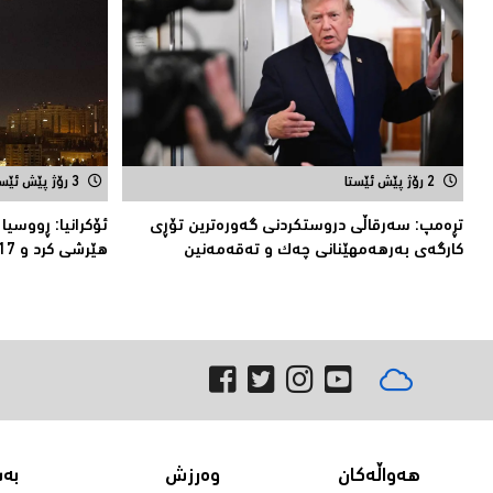
2 رۆژ پێش ئێستا
3 رۆژ پێش ئێستا
تڕەمپ: سەرقاڵى دروستکردنی گەورەترین تۆڕى
ئۆكرانیا: ڕووسیا
کارگەى بەرهەمهێنانى چەک و تەقەمەنین
هێرشی كرد و 17 كه‌س كوژران
هەواڵەکان
وەرزش
بە