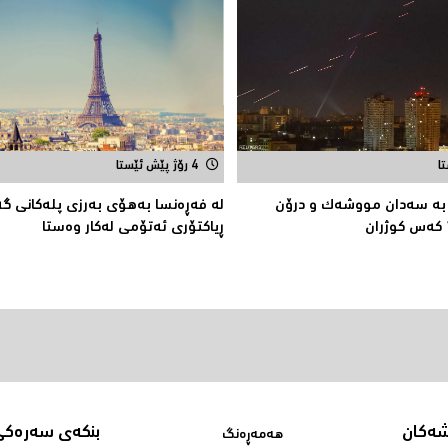
4 رۆژ پێش ئێستا
 به‌ سه‌دان مووشه‌ك و درۆن
لە فەڕەنسا بەهۆی بەرزی پلەکانی گ
ڕیاکتۆری ئەتۆمی له‌كار وه‌ستا
شەکان
بنکەی سەرەکی
هەمەڕەنگ