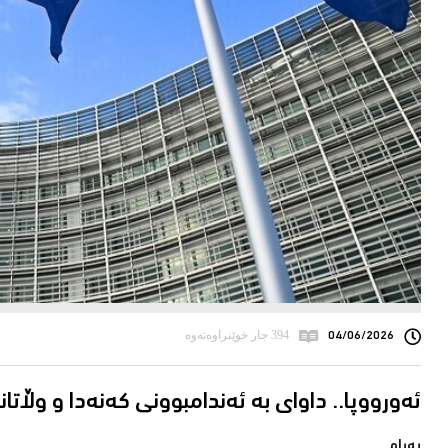
04/06/2026
394 جار خوێنراوەتەوە
ئه‌ورووپا.. داوای به‌ ئه‌ندامبوونی كه‌نه‌دا و وڵاتان
په‌یام