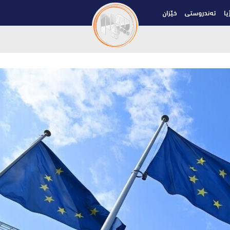
یا
تەندروستی
خێزان