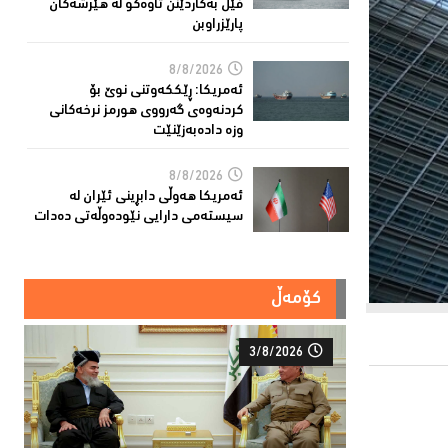
فێڵ بەکاردێنن تاوەکو لە هێرشەکان
پارێزراوبن
8/8/2026
ئەمریكا: ڕێککەوتنى نوێ بۆ
كردنەوەی گەرووی هورمز نرخەكانی
وزە دادەبەزێنێت
8/8/2026
ئەمریکا هەوڵى دابڕینى ئێران لە
سیستەمی دارایی نێودەوڵەتی دەدات
کۆمەڵ
3/8/2026