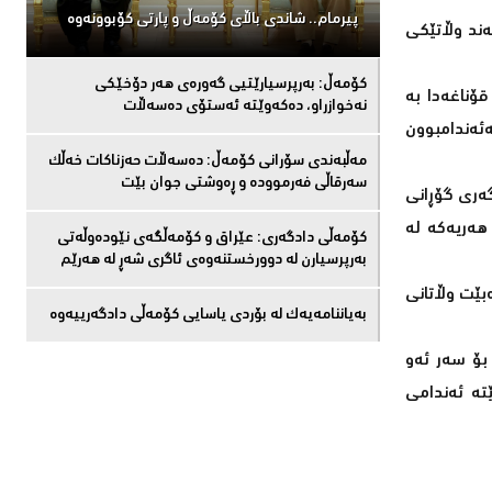
پیرمام.. شاندی باڵای كۆمه‌ڵ و پارتی كۆبوونه‌وه‌
ەند وڵاتێکی
كۆمەڵ: بەرپرسیارێتیی گەورەی هەر دۆخێکی
قۆناغەدا بە
نەخوازراو، دەكەوێتە ئەستۆی دەسەڵات
ئەندامبوون
مەڵبەندى سۆرانى کۆمەڵ: دەسەڵات حەزناکات خەڵک
سەرقاڵى فەرموودە و ڕەوشتى جوان بێت
گەری گۆڕانی
هەریەکە لە
کۆمەڵى دادگەرى: عێراق و كۆمەڵگەی نێودەوڵەتی
بەرپرسیارن لە دوورخستنەوەى ئاگری شەڕ لە هەرێم
بێت وڵاتانی
بەیاننامەیەک لە بۆردی یاسایی کۆمەڵی دادگەرییەوە
بۆ سەر ئەو
ێتە ئەندامی