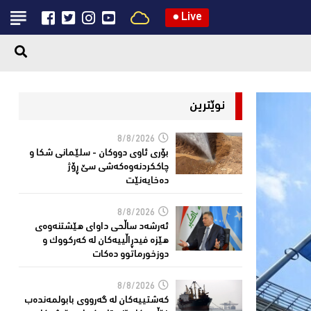
●
Live
نوێترین
8/8/2026
بۆری ئاوی دووکان - سلێمانی شکا و
چاککردنەوەکەشى سێ ڕۆژ
دەخایەنێت
8/8/2026
ئەرشەد ساڵحی داواى هێشتنەوەى
هێزە فیدڕاڵییەکان لە كەركووك و
دوزخورماتوو دەکات
8/8/2026
کەشتییەکان لە گەرووى بابولمەندەب