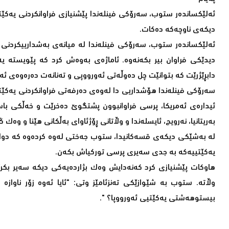
ئەلێکساندەر ستوب، سەرۆکی فینلەندا پێشنیازی فراوانکردنی یەکێت
دیکەی ناوچەکە دەکات.
ئەلێکساندەر ستوب، سەرۆکی فینلەندا لە میانەی بەشدارییکردنی لە
دیدێکی فراوان بیر بکەنەوە. ئاماژەی بەوەش کرد کە پێویستە یە
دابڕێژرێت کە بتوانێت چل دەوڵەتی ئەورووپی و تەنانەت دەرەوەی ئ
سەرۆکی فینلەندا هۆشداریی دا لەوەی دەرفەتی فراوانکردنی یەکێتییە
ئیدارەی ئەمریکا، پرسی فراوانبوون پشتگوێ دەخرێت و خەڵکی با
بەریتانیا، نەرویج، ئایسلەندا و وڵاتانی ڕۆژئاوای بەڵکانی هێنا و وەک
لە بەشێکی دیکەی قسەکانیدا، ستوب جەختی لەوە کردەوە کە دوای لێ
یەکێتییەکە بە جدی سەیری پرسی تورکیاش بکەن.
هاوکات پێشنیازی کرد کەنەدایش وەک بژاردەیەکی دیکە سەیر بکرێ
وڵاتە. ستوب بە شێوازێکی تەنزئامێز وتی: "ئایا ئەوە زۆر ناوازە
بیستوهەشتی یەکێتیی ئەورووپا؟ ".