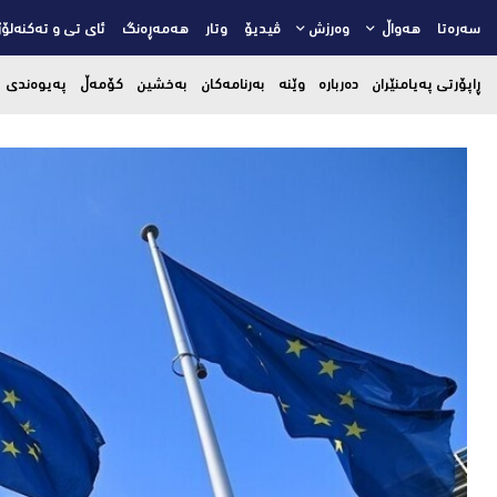
سەرەتا
هەواڵ
وەرزش
ڤیدیۆ
وتار
هەمەڕەنگ
ئای تی و تەکنەلۆژ
ڕاپۆرتی پەیامنێران
دەربارە
وێنە
بەرنامەکان
بەخشین
کۆمەڵ
پەیوەندی