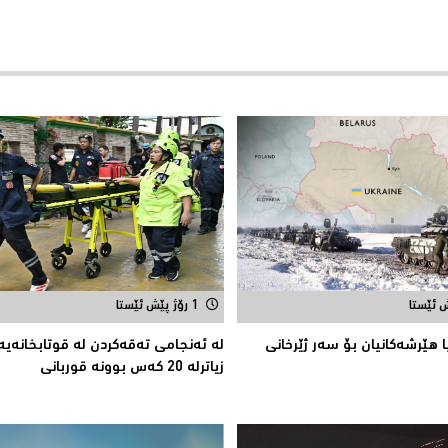
1 رۆژ پێش ئێستا
ا هێرشەكانیان بۆ سەر ژێرخانی
لە ئەنجامی تەقەكردن لە قوتابخانەیە
زیاترلە 20 كەس بوونە قوربانى