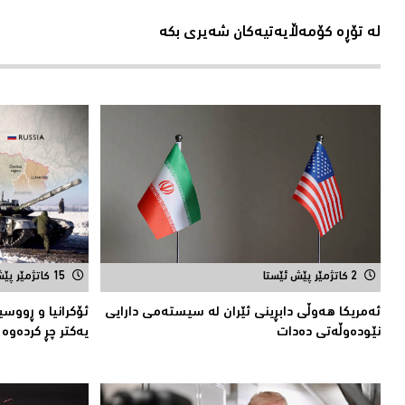
لە تۆڕە کۆمەڵایەتیەکان شەیری بکە
2 کاتژمێر پێش ئێستا
15 کاتژمێر پێش ئێستا
ئەمریکا هەوڵى دابڕینى ئێران لە سیستەمی دارایی
ئۆكرانیا و ڕووسی
نێودەوڵەتی دەدات
یەكتر چڕ كردەوە